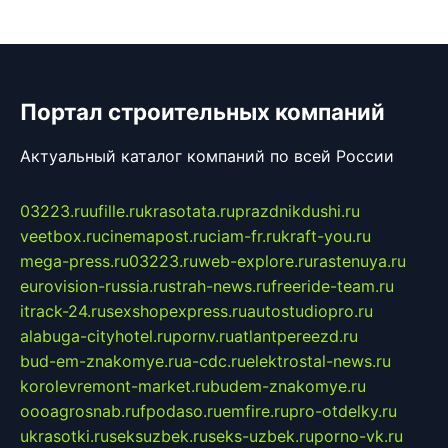
Портал строительных компаний
Актуальный каталог компаний по всей России
03223.ru
ufille.ru
krasotata.ru
prazdnikdushi.ru
veetbox.ru
cinemapost.ru
ciam-fr.ru
kraft-you.ru
mega-press.ru
03223.ru
web-explore.ru
rastenuya.ru
eurovision-russia.ru
strah-news.ru
freeride-team.ru
itrack-24.ru
sexshopexpress.ru
autostudiopro.ru
alabuga-cityhotel.ru
pornv.ru
atlantpereezd.ru
bud-em-znakomye.ru
a-cdc.ru
elektrostal-news.ru
korolevremont-market.ru
budem-znakomye.ru
oooagrosnab.ru
fpodaso.ru
emfire.ru
pro-otdelky.ru
ukrasotki.ru
seksuzbek.ru
seks-uzbek.ru
porno-vk.ru