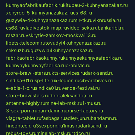
kuhnyaofabrikaufabrik.ru
kitubeu-2-kuhnyanazakaz.ru
xehyroo-5-kuhnyanazakaz.ru
cs-68.ru
guzywia-4-kuhnyanazakaz.ru
mir-tk.ru
vlknrussia.ru
cs68.ru
vladivostok-map.ru
video-seks.ru
bankaribi.ru
raszar.ru
vskrytie-zamkov-moskva113.ru
lipetsktelecom.ru
tovudyi4kuhnyanazakaz.ru
seksuzb.ru
guzywia4kuhnyanazakaz.ru
fabrikaofabrikaokuhny.ru
kuhnyaekuhnyaafabrika.ru
kuhnyaykuhnyayfabrika.ru
e-abis1c.ru
store-brawl-stars.ru
kts-services.ru
dark-sand.ru
sindika-01.ru
sp-life.ru
x-legion.ru
sib-archives.ru
e-abis-1-c.ru
sindika01.ru
venda-festival.ru
store-brawlstars.ru
dooraleksandria.ru
antenna-highly.ru
mine-lab-msk.ru
1-mus.ru
3-sex-porn.ru
ban-damn.ru
purse-factory.ru
viagra-tablet.ru
fasbags.ru
adler-jun.ru
bandamn.ru
fincontech.ru
3sexporn.ru
1mus.ru
darksand.ru
rebus-toys.ru
minelab-msk.ru
rtdco.ru