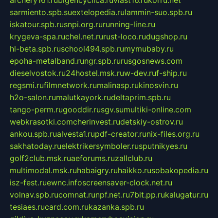
sarmiento.spb.su
extelopedia.ru
lammin-suo.spb.ru
iskatour.spb.ru
snpi.org.ru
running-line.ru
krygeva-spa.ru
chel.net.ru
rust-loco.ru
dugshop.ru
hl-beta.spb.ru
school494.spb.ru
mymubaby.ru
epoha-metalband.ru
ngr.spb.ru
rusgosnews.com
dieselvostok.ru
24hostel.msk.ru
w-dev.ru
f-ship.ru
regsmi.ru
filmnetwork.ru
malinasp.ru
kinosvin.ru
h2o-salon.ru
malutkayork.ru
deltaprim.spb.ru
tango-perm.ru
gooddir.ru
sgv.su
multiki-online.com
webkrasotki.com
cherinvest.ru
detskiy-ostrov.ru
ankou.spb.ru
alvesta1.ru
pdf-creator.ru
nix-files.org.ru
sakhatoday.ru
elektrikersymboler.ru
sputnikyes.ru
golf2club.msk.ru
aeforums.ru
zallclub.ru
multimodal.msk.ru
habaigry.ru
haikko.ru
sobakopedia.ru
isz-fest.ru
ewnc.info
screensaver-clock.net.ru
volnav.spb.ru
comnat.ru
npf.net.ru
7bit.pp.ru
kalugatur.ru
tesiaes.ru
card.com.ru
kazanka.spb.ru