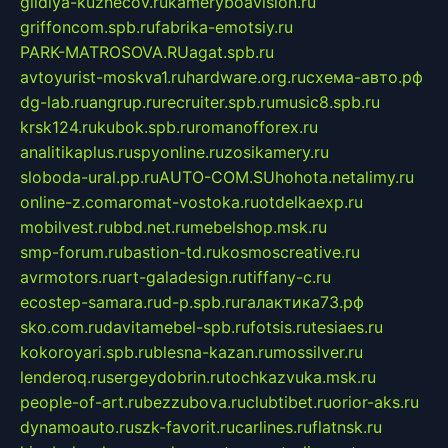
gildiya-kuznecov.ru
kameryboavision.ru
griffoncom.spb.ru
fabrika-emotsiy.ru
PARK-MATROSOVA.RU
agat.spb.ru
avtoyurist-moskva1.ru
hardware.org.ru
схема-авто.рф
dg-lab.ru
angrup.ru
recruiter.spb.ru
music8.spb.ru
krsk124.ru
kubok.spb.ru
romanofforex.ru
analitikaplus.ru
spyonline.ru
zosikamery.ru
sloboda-ural.pp.ru
AUTO-COM.SU
hohota.net
alimy.ru
online-z.com
aromat-vostoka.ru
otdelkaexp.ru
mobilvest.ru
bbd.net.ru
mebelshop.msk.ru
smp-forum.ru
bastion-td.ru
kosmoscreative.ru
avrmotors.ru
art-galadesign.ru
tiffany-c.ru
ecostep-samara.ru
d-p.spb.ru
галактика73.рф
sko.com.ru
davitamebel-spb.ru
fotsis.ru
tesiaes.ru
kokoroyari.spb.ru
blesna-kazan.ru
mossilver.ru
lenderoq.ru
sergeydobrin.ru
tochkazvuka.msk.ru
people-of-art.ru
bezzubova.ru
clubtibet.ru
orior-aks.ru
dynamoauto.ru
szk-favorit.ru
carlines.ru
flatnsk.ru