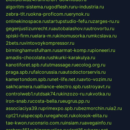
algoritm-sistema.ru
godflesh.ru
ru-industria.ru
zebra-tlt.ru
okna-proficom.ru
erynok.ru
onlinekinospace.ru
startupstudio-fefu.ru
zarges-ru.ru
gegenjustizunrecht.ru
autobalashov.ru
utrovortu.ru
spiski-firm.ru
elara-m.ru
kinomusorka.ru
mkcslava.ru
2bets.ru
vintovoykompressor.ru
birminghamvsfulham.ru
sarmat-komp.ru
pioneeri.ru
amadis-chocolate.ru
shkurki-karakulya.ru
kanotiforet.spb.ru
tutmassage.ru
ecolog.org.ru
praga.spb.ru
falcorussia.ru
autodoctorservis.ru
kamertondom.spb.ru
net-life.net.ru
avto-vozim.ru
sakhcamera.ru
alliance-electro.spb.ru
stroyavt.ru
controlweb1.ru
tdsak74.ru
kinzozo-ru.ru
kvotka.ru
iron-snab.ru
costa-bella.ru
eugrus.pp.ru
associaciya39.ru
primexpo.spb.ru
bezmorchin.ru
ia2.ru
cpt21.ru
ispecspb.ru
regahost.ru
kolosok-elita.ru
tae-kwon.ru
consrio.com.ru
insiam.ru
avegainfo.ru
archery161.ru
bigencyclica.ru
vlast16.ru
korru.net