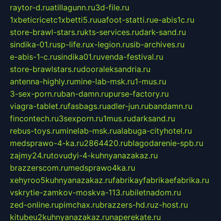
raytor-d.ru
atillagunn.ru
3d-file.ru
1xbeticricetc1xbetti5.ru
uafoot-statti.ru
e-abis1c.ru
store-brawl-stars.ru
kts-services.ru
dark-sand.ru
sindika-01.ru
sp-life.ru
x-legion.ru
sib-archives.ru
e-abis-1-c.ru
sindika01.ru
venda-festival.ru
store-brawlstars.ru
dooraleksandria.ru
antenna-highly.ru
mine-lab-msk.ru
1-mus.ru
3-sex-porn.ru
ban-damn.ru
purse-factory.ru
viagra-tablet.ru
fasbags.ru
adler-jun.ru
bandamn.ru
fincontech.ru
3sexporn.ru
1mus.ru
darksand.ru
rebus-toys.ru
minelab-msk.ru
alabuga-cityhotel.ru
medsprawo-4-ka.ru
2864420.ru
blagodarenie-spb.ru
zajmy24.ru
tovudyi-4-kuhnyanazakaz.ru
brazzerscom.ru
medsprawo4ka.ru
xehyroo5kuhnyanazakaz.ru
fabrikayfabrikaefabrika.ru
vskrytie-zamkov-moskva-113.ru
biletnadom.ru
zed-online.ru
pimchax.ru
brazzers-hd.ru
z-host.ru
kitubeu2kuhnyanazakaz.ru
naperekate.ru