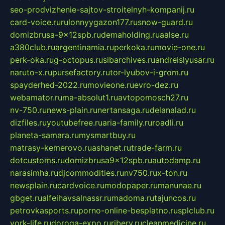
seo-prodvizhenie-sajtov-stroitelnyh-kompanij.ru
card-voice.ru
rulonnyygazon177.ru
snow-guard.ru
domizbrusa-9x12spb.ru
demaholding.ru
aalse.ru
a380club.ru
argentinamia.ru
perkoka.ru
movie-one.ru
perk-oka.ru
g-octopus.ru
sibarchives.ru
andreislyusar.ru
naruto-x.ru
pursefactory.ru
tor-lyubov-i-grom.ru
spayderhed-2022.ru
movieone.ru
evro-dez.ru
webamator.ru
ma-absolut1.ru
avtopomosch27.ru
nv-750.ru
news-plain.ru
nertansaga.ru
delanalad.ru
dizfiles.ru
youtubefree.ru
aria-family.ru
roadli.ru
planeta-samara.ru
mysmartbuy.ru
matrasy-kemerovo.ru
ashanet.ru
trade-farm.ru
dotcustoms.ru
domizbrusa9x12spb.ru
autodamp.ru
narasimha.ru
djcommodities.ru
nv750.ru
x-ton.ru
newsplain.ru
cardvoice.ru
modopaper.ru
manunae.ru
gbget.ru
alfeihavsalnassr.ru
madoma.ru
tajuncos.ru
petrovkasports.ru
porno-online-besplatno.ru
splclub.ru
york-life.ru
doroga-expo.ru
ribery.ru
cleanmedicine.ru