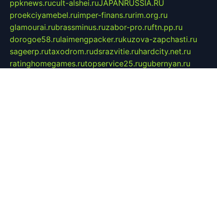
ppknews.ru
cult-alshei.ru
JAPANRUSSIA.RU
proekciyamebel.ru
imper-finans.ru
rim.org.ru
glamourai.ru
brassminus.ru
zabor-pro.ru
ftn.pp.ru
dorogoe58.ru
laimengpacker.ru
kuzova-zapchasti.ru
sageerp.ru
taxodrom.ru
dsrazvitie.ru
hardcity.net.ru
ratinghomegames.ru
topservice25.ru
gubernyan.ru
gtglasslined.ru
ii4.ru
tssport.spb.ru
andorra24.com
blackwallstreet.ru
oboimos.ru
optim-doors.com.ru
ikuch.ru
nycr.org.ru
npa21.ru
vremya-ch.spb.ru
desert000.ru
ivtorgi.ru
ifiori.ru
catalog-statei.ru
dcv.org.ru
spetsmaster174.ru
ipkameryhiseeu.ru
dum26.ru
ruspol.spb.ru
fr-opendp.ru
kam-solnyshko.ru
cheyenne-arapaho.ru
sevzapmetal.spb.ru
ted-lapidus.spb.ru
parasite-eliminator.ru
sigma-complete.ru
modernworld.ru
dama-moda.ru
eholot-group.ru
sk-nvkz.ru
DRONGOLD.RU
democratia2.ru
i-farmer.ru
mass-sport.org
jablonex.spb.ru
bookmess.ru
linkword.ru