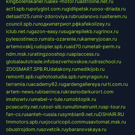
kingbolenskaner.ru
alex-motor.ru
astroline.net.ru
act1.spb.ru
polyglot.com.ru
gidlipetsk.ru
ooo-driada.ru
detsad125.ru
mir-zdoroviya.ru
bruslanovo.ru
siterem.ru
council.spb.ru
лодкипатриот.рф
kafekolizey.ru
iclub.net.ru
gazon-easy.ru
sugarepilekb.ru
grinox.ru
pylesostineco.ru
msts-ozarenie.ru
kameryjooan.ru
artemovskij.ru
dopler.spb.ru
aid70.ru
metall-perm.ru
ndm.msk.ru
ratingzooshop.ru
apiaccess.ru
globalautotrade.info
bezverhovskoe.ru
drsschool.ru
ZOOSMART.SPB.RU
dalakony.ru
medikijob.ru
remontt.spb.ru
photostudia.spb.ru
myragon.ru
terramia.ru
academy62.ru
gardengallereya.ru
rti.com.ru
artem-news.ru
biserinca.ru
krasnodarkurort.com
imshowtv.ru
mebel-v-tule.ru
mobtopik.ru
pcsecurity.net.ru
tool-sib.ru
multimetrunit.ru
sp-tour.ru
fan-cs.ru
santeh-russia.ru
symbian9.net.ru
DSHAIR.RU
tmmotors.spb.ru
xjocuricopii.com
musavtomat.msk.ru
obustrojdom.ru
sovetcik.ru
ybaranovskaya.ru