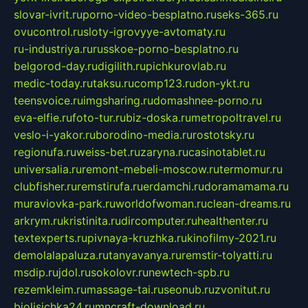
slovar-ivrit.ru
porno-video-besplatno.ru
seks-365.ru
ovucontrol.ru
sloty-igrovyye-avtomaty.ru
ru-industriya.ru
russkoe-porno-besplatno.ru
belgorod-day.ru
digilith.ru
pichkurovlab.ru
medic-today.ru
taksu.ru
comp123.ru
don-ykt.ru
teensvoice.ru
imgsharing.ru
domashnee-porno.ru
eva-elfie.ru
foto-tur.ru
biz-doska.ru
metropoltravel.ru
veslo-i-yakor.ru
borodino-media.ru
rostotsky.ru
regionufa.ru
weiss-bet.ru
zaryna.ru
casinotablet.ru
universalia.ru
remont-mebeli-moscow.ru
termomur.ru
clubfisher.ru
remstirufa.ru
erdamchi.ru
doramamama.ru
muraviovka-park.ru
worldofwoman.ru
clean-dreams.ru
arkrym.ru
kristinita.ru
dircomputer.ru
healthenter.ru
textexperts.ru
pivnaya-kruzhka.ru
kinofilmy-2021.ru
demolalapaluza.ru
tanyavanya.ru
remstir-tolyatti.ru
msdip.ru
jdol.ru
sokolovr.ru
newtech-spb.ru
rezemkleim.ru
massage-tai.ru
seonub.ru
zvonitut.ru
biolisichka24.ru
mncraft-download.ru