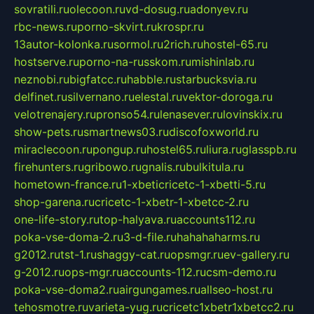
sovratili.ru
olecoon.ru
vd-dosug.ru
adonyev.ru
rbc-news.ru
porno-skvirt.ru
krospr.ru
13autor-kolonka.ru
sormol.ru
2rich.ru
hostel-65.ru
hostserve.ru
porno-na-russkom.ru
mishinlab.ru
neznobi.ru
bigfatcc.ru
habble.ru
starbucksvia.ru
delfinet.ru
silvernano.ru
elestal.ru
vektor-doroga.ru
velotrenajery.ru
pronso54.ru
lenasever.ru
lovinskix.ru
show-pets.ru
smartnews03.ru
discofoxworld.ru
miraclecoon.ru
pongup.ru
hostel65.ru
liura.ru
glasspb.ru
firehunters.ru
gribowo.ru
gnalis.ru
bulkitula.ru
hometown-france.ru
1-xbeticricetc-1-xbetti-5.ru
shop-garena.ru
cricetc-1-xbetr-1-xbetcc-2.ru
one-life-story.ru
top-halyava.ru
accounts112.ru
poka-vse-doma-2.ru
3-d-file.ru
hahahaharms.ru
g2012.ru
tst-1.ru
shaggy-cat.ru
opsmgr.ru
ev-gallery.ru
g-2012.ru
ops-mgr.ru
accounts-112.ru
csm-demo.ru
poka-vse-doma2.ru
airgungames.ru
allseo-host.ru
tehosmotre.ru
varieta-yug.ru
cricetc1xbetr1xbetcc2.ru