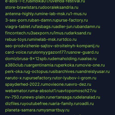
e-abis-1-c.ru
sindika01.ru
venda-festival.ru
store-brawlstars.ru
dooraleksandria.ru
antenna-highly.ru
mine-lab-msk.ru
1-mus.ru
3-sex-porn.ru
ban-damn.ru
purse-factory.ru
viagra-tablet.ru
fasbags.ru
adler-jun.ru
bandamn.ru
fincontech.ru
3sexporn.ru
1mus.ru
darksand.ru
rebus-toys.ru
minelab-msk.ru
rtdco.ru
seo-prodvizhenie-sajtov-stroitelnyh-kompanij.ru
card-voice.ru
rulonnyygazon177.ru
snow-guard.ru
domizbrusa-9x12spb.ru
demaholding.ru
aalse.ru
a380club.ru
argentinamia.ru
perkoka.ru
movie-one.ru
perk-oka.ru
g-octopus.ru
sibarchives.ru
andreislyusar.ru
naruto-x.ru
pursefactory.ru
tor-lyubov-i-grom.ru
spayderhed-2022.ru
movieone.ru
evro-dez.ru
webamator.ru
ma-absolut1.ru
avtopomosch27.ru
nv-750.ru
news-plain.ru
nertansaga.ru
delanalad.ru
dizfiles.ru
youtubefree.ru
aria-family.ru
roadli.ru
planeta-samara.ru
mysmartbuy.ru