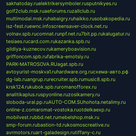
sakhatoday.ru
elektrikersymboler.ru
sputnikyes.ru
golf2club.msk.ru
aeforums.ru
zallclub.ru
multimodal.msk.ru
habaigry.ru
haikko.ru
sobakopedia.ru
isz-fest.ru
ewnc.info
screensaver-clock.net.ru
volnav.spb.ru
comnat.ru
npf.net.ru
7bit.pp.ru
kalugatur.ru
tesiaes.ru
card.com.ru
kazanka.spb.ru
gildiya-kuznecov.ru
kameryboavision.ru
griffoncom.spb.ru
fabrika-emotsiy.ru
PARK-MATROSOVA.RU
agat.spb.ru
avtoyurist-moskva1.ru
hardware.org.ru
схема-авто.рф
dg-lab.ru
angrup.ru
recruiter.spb.ru
music8.spb.ru
krsk124.ru
kubok.spb.ru
romanofforex.ru
analitikaplus.ru
spyonline.ru
zosikamery.ru
sloboda-ural.pp.ru
AUTO-COM.SU
hohota.net
alimy.ru
online-z.com
aromat-vostoka.ru
otdelkaexp.ru
mobilvest.ru
bbd.net.ru
mebelshop.msk.ru
smp-forum.ru
bastion-td.ru
kosmoscreative.ru
avrmotors.ru
art-galadesign.ru
tiffany-c.ru