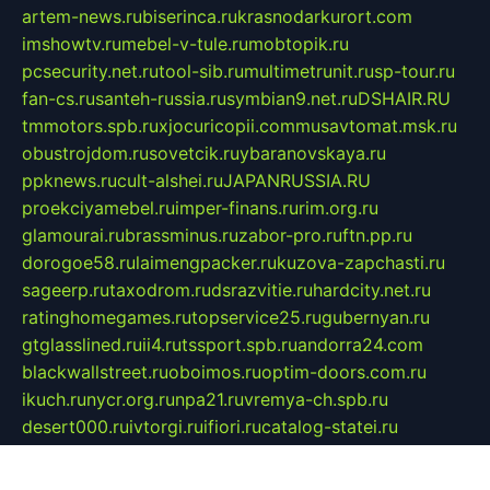
artem-news.ru
biserinca.ru
krasnodarkurort.com
imshowtv.ru
mebel-v-tule.ru
mobtopik.ru
pcsecurity.net.ru
tool-sib.ru
multimetrunit.ru
sp-tour.ru
fan-cs.ru
santeh-russia.ru
symbian9.net.ru
DSHAIR.RU
tmmotors.spb.ru
xjocuricopii.com
musavtomat.msk.ru
obustrojdom.ru
sovetcik.ru
ybaranovskaya.ru
ppknews.ru
cult-alshei.ru
JAPANRUSSIA.RU
proekciyamebel.ru
imper-finans.ru
rim.org.ru
glamourai.ru
brassminus.ru
zabor-pro.ru
ftn.pp.ru
dorogoe58.ru
laimengpacker.ru
kuzova-zapchasti.ru
sageerp.ru
taxodrom.ru
dsrazvitie.ru
hardcity.net.ru
ratinghomegames.ru
topservice25.ru
gubernyan.ru
gtglasslined.ru
ii4.ru
tssport.spb.ru
andorra24.com
blackwallstreet.ru
oboimos.ru
optim-doors.com.ru
ikuch.ru
nycr.org.ru
npa21.ru
vremya-ch.spb.ru
desert000.ru
ivtorgi.ru
ifiori.ru
catalog-statei.ru
dcv.org.ru
spetsmaster174.ru
ipkameryhiseeu.ru
dum26.ru
ruspol.spb.ru
fr-opendp.ru
kam-solnyshko.ru