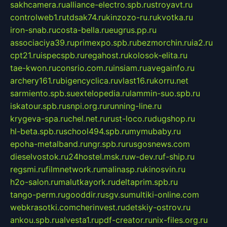
sakhcamera.ru
alliance-electro.spb.ru
stroyavt.ru
controlweb1.ru
tdsak74.ru
kinzozo-ru.ru
kvotka.ru
iron-snab.ru
costa-bella.ru
eugrus.pp.ru
associaciya39.ru
primexpo.spb.ru
bezmorchin.ru
ia2.ru
cpt21.ru
ispecspb.ru
regahost.ru
kolosok-elita.ru
tae-kwon.ru
consrio.com.ru
insiam.ru
avegainfo.ru
archery161.ru
bigencyclica.ru
vlast16.ru
korru.net
sarmiento.spb.su
extelopedia.ru
lammin-suo.spb.ru
iskatour.spb.ru
snpi.org.ru
running-line.ru
krygeva-spa.ru
chel.net.ru
rust-loco.ru
dugshop.ru
hl-beta.spb.ru
school494.spb.ru
mymubaby.ru
epoha-metalband.ru
ngr.spb.ru
rusgosnews.com
dieselvostok.ru
24hostel.msk.ru
w-dev.ru
f-ship.ru
regsmi.ru
filmnetwork.ru
malinasp.ru
kinosvin.ru
h2o-salon.ru
malutkayork.ru
deltaprim.spb.ru
tango-perm.ru
gooddir.ru
sgv.su
multiki-online.com
webkrasotki.com
cherinvest.ru
detskiy-ostrov.ru
ankou.spb.ru
alvesta1.ru
pdf-creator.ru
nix-files.org.ru