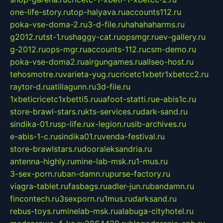
one-life-story.ru
top-halyava.ru
accounts112.ru
poka-vse-doma-2.ru
3-d-file.ru
hahahaharms.ru
g2012.ru
tst-1.ru
shaggy-cat.ru
opsmgr.ru
ev-gallery.ru
g-2012.ru
ops-mgr.ru
accounts-112.ru
csm-demo.ru
poka-vse-doma2.ru
airgungames.ru
allseo-host.ru
tehosmotre.ru
varieta-yug.ru
cricetc1xbetr1xbetcc2.ru
raytor-d.ru
atillagunn.ru
3d-file.ru
1xbeticricetc1xbetti5.ru
uafoot-statti.ru
e-abis1c.ru
store-brawl-stars.ru
kts-services.ru
dark-sand.ru
sindika-01.ru
sp-life.ru
x-legion.ru
sib-archives.ru
e-abis-1-c.ru
sindika01.ru
venda-festival.ru
store-brawlstars.ru
dooraleksandria.ru
antenna-highly.ru
mine-lab-msk.ru
1-mus.ru
3-sex-porn.ru
ban-damn.ru
purse-factory.ru
viagra-tablet.ru
fasbags.ru
adler-jun.ru
bandamn.ru
fincontech.ru
3sexporn.ru
1mus.ru
darksand.ru
rebus-toys.ru
minelab-msk.ru
alabuga-cityhotel.ru