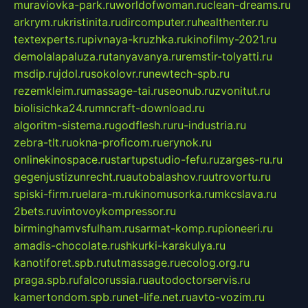
muraviovka-park.ru
worldofwoman.ru
clean-dreams.ru
arkrym.ru
kristinita.ru
dircomputer.ru
healthenter.ru
textexperts.ru
pivnaya-kruzhka.ru
kinofilmy-2021.ru
demolalapaluza.ru
tanyavanya.ru
remstir-tolyatti.ru
msdip.ru
jdol.ru
sokolovr.ru
newtech-spb.ru
rezemkleim.ru
massage-tai.ru
seonub.ru
zvonitut.ru
biolisichka24.ru
mncraft-download.ru
algoritm-sistema.ru
godflesh.ru
ru-industria.ru
zebra-tlt.ru
okna-proficom.ru
erynok.ru
onlinekinospace.ru
startupstudio-fefu.ru
zarges-ru.ru
gegenjustizunrecht.ru
autobalashov.ru
utrovortu.ru
spiski-firm.ru
elara-m.ru
kinomusorka.ru
mkcslava.ru
2bets.ru
vintovoykompressor.ru
birminghamvsfulham.ru
sarmat-komp.ru
pioneeri.ru
amadis-chocolate.ru
shkurki-karakulya.ru
kanotiforet.spb.ru
tutmassage.ru
ecolog.org.ru
praga.spb.ru
falcorussia.ru
autodoctorservis.ru
kamertondom.spb.ru
net-life.net.ru
avto-vozim.ru