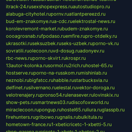
itrack-24.ru
sexshopexpress.ru
autostudiopro.ru
alabuga-cityhotel.ru
pornv.ru
atlantpereezd.ru
bud-em-znakomye.ru
a-cdc.ru
elektrostal-news.ru
korolevremont-market.ru
budem-znakomye.ru
oooagrosnab.ru
fpodaso.ru
emfire.ru
pro-otdelky.ru
ukrasotki.ru
seksuzbek.ru
seks-uzbek.ru
porno-vk.ru
sovratili.ru
olecoon.ru
vd-dosug.ru
adonyev.ru
rbc-news.ru
porno-skvirt.ru
krospr.ru
13autor-kolonka.ru
sormol.ru
2rich.ru
hostel-65.ru
hostserve.ru
porno-na-russkom.ru
mishinlab.ru
neznobi.ru
bigfatcc.ru
habble.ru
starbucksvia.ru
delfinet.ru
silvernano.ru
elestal.ru
vektor-doroga.ru
velotrenajery.ru
pronso54.ru
lenasever.ru
lovinskix.ru
show-pets.ru
smartnews03.ru
discofoxworld.ru
miraclecoon.ru
pongup.ru
hostel65.ru
liura.ru
glasspb.ru
firehunters.ru
gribowo.ru
gnalis.ru
bulkitula.ru
hometown-france.ru
1-xbeticricetc-1-xbetti-5.ru
shop-garena.ru
cricetc-1-xbetr-1-xbetcc-2.ru