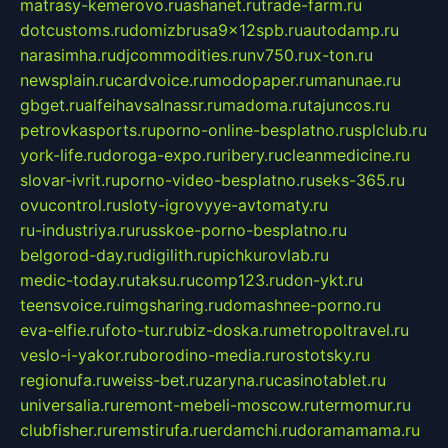
matrasy-kemerovo.ru
ashanet.ru
trade-farm.ru
dotcustoms.ru
domizbrusa9x12spb.ru
autodamp.ru
narasimha.ru
djcommodities.ru
nv750.ru
x-ton.ru
newsplain.ru
cardvoice.ru
modopaper.ru
manunae.ru
gbget.ru
alfeihavsalnassr.ru
madoma.ru
tajuncos.ru
petrovkasports.ru
porno-online-besplatno.ru
splclub.ru
york-life.ru
doroga-expo.ru
ribery.ru
cleanmedicine.ru
slovar-ivrit.ru
porno-video-besplatno.ru
seks-365.ru
ovucontrol.ru
sloty-igrovyye-avtomaty.ru
ru-industriya.ru
russkoe-porno-besplatno.ru
belgorod-day.ru
digilith.ru
pichkurovlab.ru
medic-today.ru
taksu.ru
comp123.ru
don-ykt.ru
teensvoice.ru
imgsharing.ru
domashnee-porno.ru
eva-elfie.ru
foto-tur.ru
biz-doska.ru
metropoltravel.ru
veslo-i-yakor.ru
borodino-media.ru
rostotsky.ru
regionufa.ru
weiss-bet.ru
zaryna.ru
casinotablet.ru
universalia.ru
remont-mebeli-moscow.ru
termomur.ru
clubfisher.ru
remstirufa.ru
erdamchi.ru
doramamama.ru