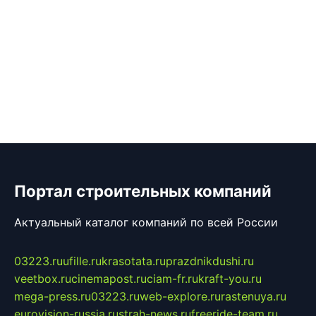
Портал строительных компаний
Актуальный каталог компаний по всей России
03223.ru
ufille.ru
krasotata.ru
prazdnikdushi.ru
veetbox.ru
cinemapost.ru
ciam-fr.ru
kraft-you.ru
mega-press.ru
03223.ru
web-explore.ru
rastenuya.ru
eurovision-russia.ru
strah-news.ru
freeride-team.ru