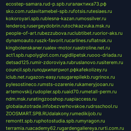
ecostep-samara.ru
d-p.spb.ru
галактика73.рф
sko.com.ru
davitamebel-spb.ru
fotsis.ru
tesiaes.ru
kokoroyari.spb.ru
blesna-kazan.ru
mossilver.ru
lenderoq.ru
sergeydobrin.ru
tochkazvuka.msk.ru
people-of-art.ru
bezzubova.ru
clubtibet.ru
orior-aks.ru
dynamoauto.ru
szk-favorit.ru
carlines.ru
flatnsk.ru
kingbolenskaner.ru
alex-motor.ru
astroline.net.ru
act1.spb.ru
polyglot.com.ru
gidlipetsk.ru
ooo-driada.ru
detsad125.ru
mir-zdoroviya.ru
bruslanovo.ru
siterem.ru
council.spb.ru
лодкипатриот.рф
kafekolizey.ru
iclub.net.ru
gazon-easy.ru
sugarepilekb.ru
grinox.ru
pylesostineco.ru
msts-ozarenie.ru
kameryjooan.ru
artemovskij.ru
dopler.spb.ru
aid70.ru
metall-perm.ru
ndm.msk.ru
ratingzooshop.ru
apiaccess.ru
globalautotrade.info
bezverhovskoe.ru
drsschool.ru
ZOOSMART.SPB.RU
dalakony.ru
medikijob.ru
remontt.spb.ru
photostudia.spb.ru
myragon.ru
terramia.ru
academy62.ru
gardengallereya.ru
rti.com.ru