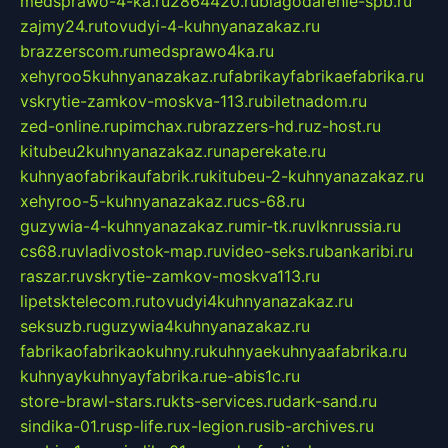
medsprawo-4-ka.ru
2864420.ru
blagodarenie-spb.ru
zajmy24.ru
tovudyi-4-kuhnyanazakaz.ru
brazzerscom.ru
medsprawo4ka.ru
xehyroo5kuhnyanazakaz.ru
fabrikayfabrikaefabrika.ru
vskrytie-zamkov-moskva-113.ru
biletnadom.ru
zed-online.ru
pimchax.ru
brazzers-hd.ru
z-host.ru
kitubeu2kuhnyanazakaz.ru
naperekate.ru
kuhnyaofabrikaufabrik.ru
kitubeu-2-kuhnyanazakaz.ru
xehyroo-5-kuhnyanazakaz.ru
cs-68.ru
guzywia-4-kuhnyanazakaz.ru
mir-tk.ru
vlknrussia.ru
cs68.ru
vladivostok-map.ru
video-seks.ru
bankaribi.ru
raszar.ru
vskrytie-zamkov-moskva113.ru
lipetsktelecom.ru
tovudyi4kuhnyanazakaz.ru
seksuzb.ru
guzywia4kuhnyanazakaz.ru
fabrikaofabrikaokuhny.ru
kuhnyaekuhnyaafabrika.ru
kuhnyaykuhnyayfabrika.ru
e-abis1c.ru
store-brawl-stars.ru
kts-services.ru
dark-sand.ru
sindika-01.ru
sp-life.ru
x-legion.ru
sib-archives.ru