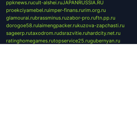
ppknews.ru
cult-alshei.ru
JAPANRUSSIA.RU
proekciyamebel.ru
imper-finans.ru
rim.org.ru
glamourai.ru
brassminus.ru
zabor-pro.ru
ftn.pp.ru
dorogoe58.ru
laimengpacker.ru
kuzova-zapchasti.ru
sageerp.ru
taxodrom.ru
dsrazvitie.ru
hardcity.net.ru
ratinghomegames.ru
topservice25.ru
gubernyan.ru
gtglasslined.ru
ii4.ru
tssport.spb.ru
andorra24.com
blackwallstreet.ru
oboimos.ru
optim-doors.com.ru
ikuch.ru
nycr.org.ru
npa21.ru
vremya-ch.spb.ru
desert000.ru
ivtorgi.ru
ifiori.ru
catalog-statei.ru
dcv.org.ru
spetsmaster174.ru
ipkameryhiseeu.ru
dum26.ru
ruspol.spb.ru
fr-opendp.ru
kam-solnyshko.ru
cheyenne-arapaho.ru
sevzapmetal.spb.ru
ted-lapidus.spb.ru
parasite-eliminator.ru
sigma-complete.ru
modernworld.ru
dama-moda.ru
eholot-group.ru
sk-nvkz.ru
DRONGOLD.RU
democratia2.ru
i-farmer.ru
mass-sport.org
jablonex.spb.ru
bookmess.ru
linkword.ru