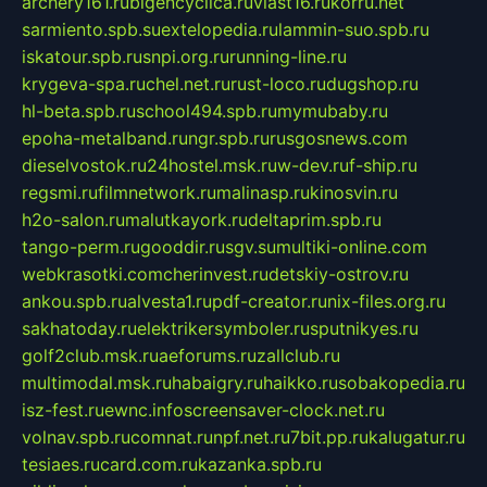
archery161.ru
bigencyclica.ru
vlast16.ru
korru.net
sarmiento.spb.su
extelopedia.ru
lammin-suo.spb.ru
iskatour.spb.ru
snpi.org.ru
running-line.ru
krygeva-spa.ru
chel.net.ru
rust-loco.ru
dugshop.ru
hl-beta.spb.ru
school494.spb.ru
mymubaby.ru
epoha-metalband.ru
ngr.spb.ru
rusgosnews.com
dieselvostok.ru
24hostel.msk.ru
w-dev.ru
f-ship.ru
regsmi.ru
filmnetwork.ru
malinasp.ru
kinosvin.ru
h2o-salon.ru
malutkayork.ru
deltaprim.spb.ru
tango-perm.ru
gooddir.ru
sgv.su
multiki-online.com
webkrasotki.com
cherinvest.ru
detskiy-ostrov.ru
ankou.spb.ru
alvesta1.ru
pdf-creator.ru
nix-files.org.ru
sakhatoday.ru
elektrikersymboler.ru
sputnikyes.ru
golf2club.msk.ru
aeforums.ru
zallclub.ru
multimodal.msk.ru
habaigry.ru
haikko.ru
sobakopedia.ru
isz-fest.ru
ewnc.info
screensaver-clock.net.ru
volnav.spb.ru
comnat.ru
npf.net.ru
7bit.pp.ru
kalugatur.ru
tesiaes.ru
card.com.ru
kazanka.spb.ru