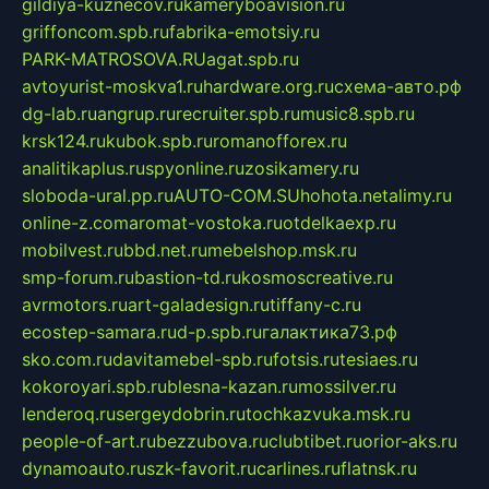
gildiya-kuznecov.ru
kameryboavision.ru
griffoncom.spb.ru
fabrika-emotsiy.ru
PARK-MATROSOVA.RU
agat.spb.ru
avtoyurist-moskva1.ru
hardware.org.ru
схема-авто.рф
dg-lab.ru
angrup.ru
recruiter.spb.ru
music8.spb.ru
krsk124.ru
kubok.spb.ru
romanofforex.ru
analitikaplus.ru
spyonline.ru
zosikamery.ru
sloboda-ural.pp.ru
AUTO-COM.SU
hohota.net
alimy.ru
online-z.com
aromat-vostoka.ru
otdelkaexp.ru
mobilvest.ru
bbd.net.ru
mebelshop.msk.ru
smp-forum.ru
bastion-td.ru
kosmoscreative.ru
avrmotors.ru
art-galadesign.ru
tiffany-c.ru
ecostep-samara.ru
d-p.spb.ru
галактика73.рф
sko.com.ru
davitamebel-spb.ru
fotsis.ru
tesiaes.ru
kokoroyari.spb.ru
blesna-kazan.ru
mossilver.ru
lenderoq.ru
sergeydobrin.ru
tochkazvuka.msk.ru
people-of-art.ru
bezzubova.ru
clubtibet.ru
orior-aks.ru
dynamoauto.ru
szk-favorit.ru
carlines.ru
flatnsk.ru