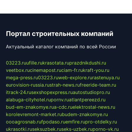
Портал строительных компаний
Актуальный каталог компаний по всей России
03223.ru
ufille.ru
krasotata.ru
prazdnikdushi.ru
veetbox.ru
cinemapost.ru
ciam-fr.ru
kraft-you.ru
mega-press.ru
03223.ru
web-explore.ru
rastenuya.ru
eurovision-russia.ru
strah-news.ru
freeride-team.ru
itrack-24.ru
sexshopexpress.ru
autostudiopro.ru
alabuga-cityhotel.ru
pornv.ru
atlantpereezd.ru
bud-em-znakomye.ru
a-cdc.ru
elektrostal-news.ru
korolevremont-market.ru
budem-znakomye.ru
oooagrosnab.ru
fpodaso.ru
emfire.ru
pro-otdelky.ru
ukrasotki.ru
seksuzbek.ru
seks-uzbek.ru
porno-vk.ru