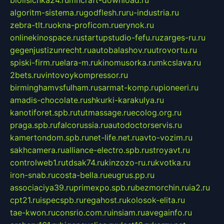
algoritm-sistema.ru
godflesh.ru
ru-industria.ru
zebra-tlt.ru
okna-proficom.ru
erynok.ru
onlinekinospace.ru
startupstudio-fefu.ru
zarges-ru.ru
gegenjustizunrecht.ru
autobalashov.ru
utrovortu.ru
spiski-firm.ru
elara-m.ru
kinomusorka.ru
mkcslava.ru
2bets.ru
vintovoykompressor.ru
birminghamvsfulham.ru
sarmat-komp.ru
pioneeri.ru
amadis-chocolate.ru
shkurki-karakulya.ru
kanotiforet.spb.ru
tutmassage.ru
ecolog.org.ru
praga.spb.ru
falcorussia.ru
autodoctorservis.ru
kamertondom.spb.ru
net-life.net.ru
avto-vozim.ru
sakhcamera.ru
alliance-electro.spb.ru
stroyavt.ru
controlweb1.ru
tdsak74.ru
kinzozo-ru.ru
kvotka.ru
iron-snab.ru
costa-bella.ru
eugrus.pp.ru
associaciya39.ru
primexpo.spb.ru
bezmorchin.ru
ia2.ru
cpt21.ru
ispecspb.ru
regahost.ru
kolosok-elita.ru
tae-kwon.ru
consrio.com.ru
insiam.ru
avegainfo.ru