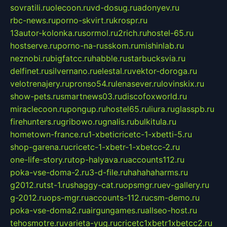
sovratili.ru
olecoon.ru
vd-dosug.ru
adonyev.ru
rbc-news.ru
porno-skvirt.ru
krospr.ru
13autor-kolonka.ru
sormol.ru
2rich.ru
hostel-65.ru
hostserve.ru
porno-na-russkom.ru
mishinlab.ru
neznobi.ru
bigfatcc.ru
habble.ru
starbucksvia.ru
delfinet.ru
silvernano.ru
elestal.ru
vektor-doroga.ru
velotrenajery.ru
pronso54.ru
lenasever.ru
lovinskix.ru
show-pets.ru
smartnews03.ru
discofoxworld.ru
miraclecoon.ru
pongup.ru
hostel65.ru
liura.ru
glasspb.ru
firehunters.ru
gribowo.ru
gnalis.ru
bulkitula.ru
hometown-france.ru
1-xbeticricetc-1-xbetti-5.ru
shop-garena.ru
cricetc-1-xbetr-1-xbetcc-2.ru
one-life-story.ru
top-halyava.ru
accounts112.ru
poka-vse-doma-2.ru
3-d-file.ru
hahahaharms.ru
g2012.ru
tst-1.ru
shaggy-cat.ru
opsmgr.ru
ev-gallery.ru
g-2012.ru
ops-mgr.ru
accounts-112.ru
csm-demo.ru
poka-vse-doma2.ru
airgungames.ru
allseo-host.ru
tehosmotre.ru
varieta-yug.ru
cricetc1xbetr1xbetcc2.ru