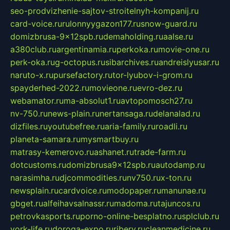
seo-prodvizhenie-sajtov-stroitelnyh-kompanij.ru
card-voice.ru
rulonnyygazon177.ru
snow-guard.ru
domizbrusa-9x12spb.ru
demaholding.ru
aalse.ru
a380club.ru
argentinamia.ru
perkoka.ru
movie-one.ru
perk-oka.ru
g-octopus.ru
sibarchives.ru
andreislyusar.ru
naruto-x.ru
pursefactory.ru
tor-lyubov-i-grom.ru
spayderhed-2022.ru
movieone.ru
evro-dez.ru
webamator.ru
ma-absolut1.ru
avtopomosch27.ru
nv-750.ru
news-plain.ru
nertansaga.ru
delanalad.ru
dizfiles.ru
youtubefree.ru
aria-family.ru
roadli.ru
planeta-samara.ru
mysmartbuy.ru
matrasy-kemerovo.ru
ashanet.ru
trade-farm.ru
dotcustoms.ru
domizbrusa9x12spb.ru
autodamp.ru
narasimha.ru
djcommodities.ru
nv750.ru
x-ton.ru
newsplain.ru
cardvoice.ru
modopaper.ru
manunae.ru
gbget.ru
alfeihavsalnassr.ru
madoma.ru
tajuncos.ru
petrovkasports.ru
porno-online-besplatno.ru
splclub.ru
york-life.ru
doroga-expo.ru
ribery.ru
cleanmedicine.ru