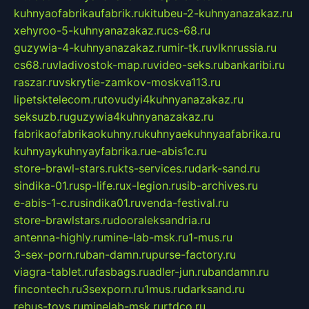
kuhnyaofabrikaufabrik.ru
kitubeu-2-kuhnyanazakaz.ru
xehyroo-5-kuhnyanazakaz.ru
cs-68.ru
guzywia-4-kuhnyanazakaz.ru
mir-tk.ru
vlknrussia.ru
cs68.ru
vladivostok-map.ru
video-seks.ru
bankaribi.ru
raszar.ru
vskrytie-zamkov-moskva113.ru
lipetsktelecom.ru
tovudyi4kuhnyanazakaz.ru
seksuzb.ru
guzywia4kuhnyanazakaz.ru
fabrikaofabrikaokuhny.ru
kuhnyaekuhnyaafabrika.ru
kuhnyaykuhnyayfabrika.ru
e-abis1c.ru
store-brawl-stars.ru
kts-services.ru
dark-sand.ru
sindika-01.ru
sp-life.ru
x-legion.ru
sib-archives.ru
e-abis-1-c.ru
sindika01.ru
venda-festival.ru
store-brawlstars.ru
dooraleksandria.ru
antenna-highly.ru
mine-lab-msk.ru
1-mus.ru
3-sex-porn.ru
ban-damn.ru
purse-factory.ru
viagra-tablet.ru
fasbags.ru
adler-jun.ru
bandamn.ru
fincontech.ru
3sexporn.ru
1mus.ru
darksand.ru
rebus-toys.ru
minelab-msk.ru
rtdco.ru