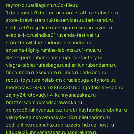
raytor-d.ru
atillagunn.ru
3d-file.ru
1xbeticricetc1xbetti5.ru
uafoot-statti.ru
e-abis1c.ru
store-brawl-stars.ru
kts-services.ru
dark-sand.ru
sindika-01.ru
sp-life.ru
x-legion.ru
sib-archives.ru
e-abis-1-c.ru
sindika01.ru
venda-festival.ru
store-brawlstars.ru
dooraleksandria.ru
antenna-highly.ru
mine-lab-msk.ru
1-mus.ru
3-sex-porn.ru
ban-damn.ru
purse-factory.ru
viagra-tablet.ru
fasbags.ru
adler-jun.ru
bandamn.ru
fincontech.ru
3sexporn.ru
1mus.ru
darksand.ru
rebus-toys.ru
minelab-msk.ru
alabuga-cityhotel.ru
medsprawo-4-ka.ru
2864420.ru
blagodarenie-spb.ru
zajmy24.ru
tovudyi-4-kuhnyanazakaz.ru
brazzerscom.ru
medsprawo4ka.ru
xehyroo5kuhnyanazakaz.ru
fabrikayfabrikaefabrika.ru
vskrytie-zamkov-moskva-113.ru
biletnadom.ru
zed-online.ru
pimchax.ru
brazzers-hd.ru
z-host.ru
kitubeu2kuhnyanazakaz.ru
naperekate.ru