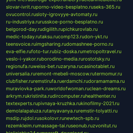
slovar-ivrit.ru
porno-video-besplatno.ru
seks-365.ru
ovucontrol.ru
sloty-igrovyye-avtomaty.ru
ru-industriya.ru
russkoe-porno-besplatno.ru
belgorod-day.ru
digilith.ru
pichkurovlab.ru
medic-today.ru
taksu.ru
comp123.ru
don-ykt.ru
teensvoice.ru
imgsharing.ru
domashnee-porno.ru
eva-elfie.ru
foto-tur.ru
biz-doska.ru
metropoltravel.ru
veslo-i-yakor.ru
borodino-media.ru
rostotsky.ru
regionufa.ru
weiss-bet.ru
zaryna.ru
casinotablet.ru
universalia.ru
remont-mebeli-moscow.ru
termomur.ru
clubfisher.ru
remstirufa.ru
erdamchi.ru
doramamama.ru
muraviovka-park.ru
worldofwoman.ru
clean-dreams.ru
arkrym.ru
kristinita.ru
dircomputer.ru
healthenter.ru
textexperts.ru
pivnaya-kruzhka.ru
kinofilmy-2021.ru
demolalapaluza.ru
tanyavanya.ru
remstir-tolyatti.ru
msdip.ru
jdol.ru
sokolovr.ru
newtech-spb.ru
rezemkleim.ru
massage-tai.ru
seonub.ru
zvonitut.ru
biolisichka24.ru
mncraft-download.ru