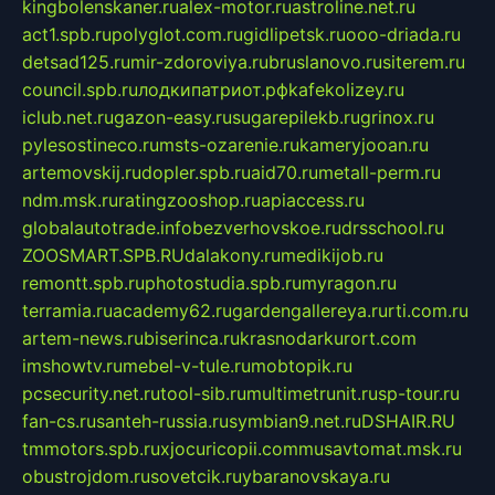
kingbolenskaner.ru
alex-motor.ru
astroline.net.ru
act1.spb.ru
polyglot.com.ru
gidlipetsk.ru
ooo-driada.ru
detsad125.ru
mir-zdoroviya.ru
bruslanovo.ru
siterem.ru
council.spb.ru
лодкипатриот.рф
kafekolizey.ru
iclub.net.ru
gazon-easy.ru
sugarepilekb.ru
grinox.ru
pylesostineco.ru
msts-ozarenie.ru
kameryjooan.ru
artemovskij.ru
dopler.spb.ru
aid70.ru
metall-perm.ru
ndm.msk.ru
ratingzooshop.ru
apiaccess.ru
globalautotrade.info
bezverhovskoe.ru
drsschool.ru
ZOOSMART.SPB.RU
dalakony.ru
medikijob.ru
remontt.spb.ru
photostudia.spb.ru
myragon.ru
terramia.ru
academy62.ru
gardengallereya.ru
rti.com.ru
artem-news.ru
biserinca.ru
krasnodarkurort.com
imshowtv.ru
mebel-v-tule.ru
mobtopik.ru
pcsecurity.net.ru
tool-sib.ru
multimetrunit.ru
sp-tour.ru
fan-cs.ru
santeh-russia.ru
symbian9.net.ru
DSHAIR.RU
tmmotors.spb.ru
xjocuricopii.com
musavtomat.msk.ru
obustrojdom.ru
sovetcik.ru
ybaranovskaya.ru