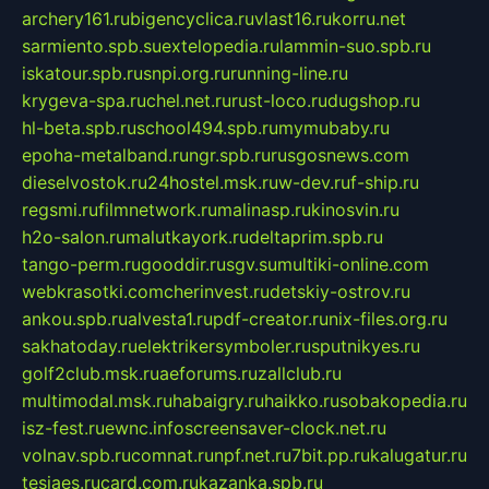
archery161.ru
bigencyclica.ru
vlast16.ru
korru.net
sarmiento.spb.su
extelopedia.ru
lammin-suo.spb.ru
iskatour.spb.ru
snpi.org.ru
running-line.ru
krygeva-spa.ru
chel.net.ru
rust-loco.ru
dugshop.ru
hl-beta.spb.ru
school494.spb.ru
mymubaby.ru
epoha-metalband.ru
ngr.spb.ru
rusgosnews.com
dieselvostok.ru
24hostel.msk.ru
w-dev.ru
f-ship.ru
regsmi.ru
filmnetwork.ru
malinasp.ru
kinosvin.ru
h2o-salon.ru
malutkayork.ru
deltaprim.spb.ru
tango-perm.ru
gooddir.ru
sgv.su
multiki-online.com
webkrasotki.com
cherinvest.ru
detskiy-ostrov.ru
ankou.spb.ru
alvesta1.ru
pdf-creator.ru
nix-files.org.ru
sakhatoday.ru
elektrikersymboler.ru
sputnikyes.ru
golf2club.msk.ru
aeforums.ru
zallclub.ru
multimodal.msk.ru
habaigry.ru
haikko.ru
sobakopedia.ru
isz-fest.ru
ewnc.info
screensaver-clock.net.ru
volnav.spb.ru
comnat.ru
npf.net.ru
7bit.pp.ru
kalugatur.ru
tesiaes.ru
card.com.ru
kazanka.spb.ru