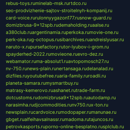
rebus-toys.ru
minelab-msk.ru
rtdco.ru
seo-prodvizhenie-sajtov-stroitelnyh-kompanij.ru
card-voice.ru
rulonnyygazon177.ru
snow-guard.ru
domizbrusa-9x12spb.ru
demaholding.ru
aalse.ru
a380club.ru
argentinamia.ru
perkoka.ru
movie-one.ru
perk-oka.ru
g-octopus.ru
sibarchives.ru
andreislyusar.ru
naruto-x.ru
pursefactory.ru
tor-lyubov-i-grom.ru
spayderhed-2022.ru
movieone.ru
evro-dez.ru
webamator.ru
ma-absolut1.ru
avtopomosch27.ru
nv-750.ru
news-plain.ru
nertansaga.ru
delanalad.ru
dizfiles.ru
youtubefree.ru
aria-family.ru
roadli.ru
planeta-samara.ru
mysmartbuy.ru
matrasy-kemerovo.ru
ashanet.ru
trade-farm.ru
dotcustoms.ru
domizbrusa9x12spb.ru
autodamp.ru
narasimha.ru
djcommodities.ru
nv750.ru
x-ton.ru
newsplain.ru
cardvoice.ru
modopaper.ru
manunae.ru
gbget.ru
alfeihavsalnassr.ru
madoma.ru
tajuncos.ru
petrovkasports.ru
porno-online-besplatno.ru
splclub.ru