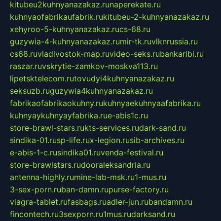
kitubeu2kuhnyanazakaz.ru
naperekate.ru
kuhnyaofabrikaufabrik.ru
kitubeu-2-kuhnyanazakaz.ru
xehyroo-5-kuhnyanazakaz.ru
cs-68.ru
guzywia-4-kuhnyanazakaz.ru
mir-tk.ru
vlknrussia.ru
cs68.ru
vladivostok-map.ru
video-seks.ru
bankaribi.ru
raszar.ru
vskrytie-zamkov-moskva113.ru
lipetsktelecom.ru
tovudyi4kuhnyanazakaz.ru
seksuzb.ru
guzywia4kuhnyanazakaz.ru
fabrikaofabrikaokuhny.ru
kuhnyaekuhnyaafabrika.ru
kuhnyaykuhnyayfabrika.ru
e-abis1c.ru
store-brawl-stars.ru
kts-services.ru
dark-sand.ru
sindika-01.ru
sp-life.ru
x-legion.ru
sib-archives.ru
e-abis-1-c.ru
sindika01.ru
venda-festival.ru
store-brawlstars.ru
dooraleksandria.ru
antenna-highly.ru
mine-lab-msk.ru
1-mus.ru
3-sex-porn.ru
ban-damn.ru
purse-factory.ru
viagra-tablet.ru
fasbags.ru
adler-jun.ru
bandamn.ru
fincontech.ru
3sexporn.ru
1mus.ru
darksand.ru