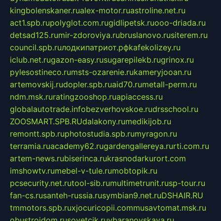
kingbolenskaner.ru
alex-motor.ru
astroline.net.ru
act1.spb.ru
polyglot.com.ru
gidlipetsk.ru
ooo-driada.ru
detsad125.ru
mir-zdoroviya.ru
bruslanovo.ru
siterem.ru
council.spb.ru
лодкипатриот.рф
kafekolizey.ru
iclub.net.ru
gazon-easy.ru
sugarepilekb.ru
grinox.ru
pylesostineco.ru
msts-ozarenie.ru
kameryjooan.ru
artemovskij.ru
dopler.spb.ru
aid70.ru
metall-perm.ru
ndm.msk.ru
ratingzooshop.ru
apiaccess.ru
globalautotrade.info
bezverhovskoe.ru
drsschool.ru
ZOOSMART.SPB.RU
dalakony.ru
medikijob.ru
remontt.spb.ru
photostudia.spb.ru
myragon.ru
terramia.ru
academy62.ru
gardengallereya.ru
rti.com.ru
artem-news.ru
biserinca.ru
krasnodarkurort.com
imshowtv.ru
mebel-v-tule.ru
mobtopik.ru
pcsecurity.net.ru
tool-sib.ru
multimetrunit.ru
sp-tour.ru
fan-cs.ru
santeh-russia.ru
symbian9.net.ru
DSHAIR.RU
tmmotors.spb.ru
xjocuricopii.com
musavtomat.msk.ru
obustrojdom.ru
sovetcik.ru
ybaranovskaya.ru