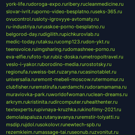
york-life.ru
doroga-expo.ru
ribery.ru
cleanmedicine.ru
slovar-ivrit.ru
porno-video-besplatno.ru
seks-365.ru
ovucontrol.ru
sloty-igrovyye-avtomaty.ru
ru-industriya.ru
russkoe-porno-besplatno.ru
belgorod-day.ru
digilith.ru
pichkurovlab.ru
medic-today.ru
taksu.ru
comp123.ru
don-ykt.ru
teensvoice.ru
imgsharing.ru
domashnee-porno.ru
eva-elfie.ru
foto-tur.ru
biz-doska.ru
metropoltravel.ru
veslo-i-yakor.ru
borodino-media.ru
rostotsky.ru
regionufa.ru
weiss-bet.ru
zaryna.ru
casinotablet.ru
universalia.ru
remont-mebeli-moscow.ru
termomur.ru
clubfisher.ru
remstirufa.ru
erdamchi.ru
doramamama.ru
muraviovka-park.ru
worldofwoman.ru
clean-dreams.ru
arkrym.ru
kristinita.ru
dircomputer.ru
healthenter.ru
textexperts.ru
pivnaya-kruzhka.ru
kinofilmy-2021.ru
demolalapaluza.ru
tanyavanya.ru
remstir-tolyatti.ru
msdip.ru
jdol.ru
sokolovr.ru
newtech-spb.ru
rezemkleim.ru
massage-tai.ru
seonub.ru
zvonitut.ru