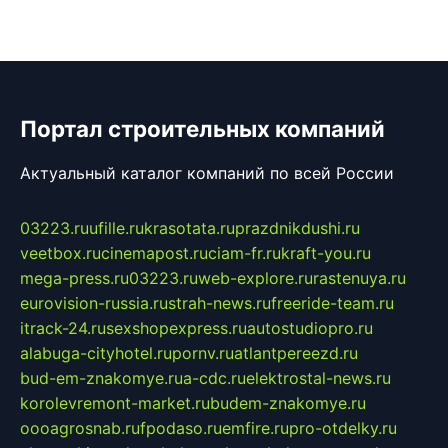
Портал строительных компаний
Актуальный каталог компаний по всей России
03223.ru
ufille.ru
krasotata.ru
prazdnikdushi.ru
veetbox.ru
cinemapost.ru
ciam-fr.ru
kraft-you.ru
mega-press.ru
03223.ru
web-explore.ru
rastenuya.ru
eurovision-russia.ru
strah-news.ru
freeride-team.ru
itrack-24.ru
sexshopexpress.ru
autostudiopro.ru
alabuga-cityhotel.ru
pornv.ru
atlantpereezd.ru
bud-em-znakomye.ru
a-cdc.ru
elektrostal-news.ru
korolevremont-market.ru
budem-znakomye.ru
oooagrosnab.ru
fpodaso.ru
emfire.ru
pro-otdelky.ru