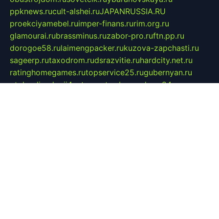
ppknews.ru
cult-alshei.ru
JAPANRUSSIA.RU
proekciyamebel.ru
imper-finans.ru
rim.org.ru
glamourai.ru
brassminus.ru
zabor-pro.ru
ftn.pp.ru
dorogoe58.ru
laimengpacker.ru
kuzova-zapchasti.ru
sageerp.ru
taxodrom.ru
dsrazvitie.ru
hardcity.net.ru
ratinghomegames.ru
topservice25.ru
gubernyan.ru
gtglasslined.ru
ii4.ru
tssport.spb.ru
andorra24.com
blackwallstreet.ru
oboimos.ru
optim-doors.com.ru
ikuch.ru
nycr.org.ru
npa21.ru
vremya-ch.spb.ru
desert000.ru
ivtorgi.ru
ifiori.ru
catalog-statei.ru
dcv.org.ru
spetsmaster174.ru
ipkameryhiseeu.ru
dum26.ru
ruspol.spb.ru
fr-opendp.ru
kam-solnyshko.ru
cheyenne-arapaho.ru
sevzapmetal.spb.ru
ted-lapidus.spb.ru
parasite-eliminator.ru
sigma-complete.ru
modernworld.ru
dama-moda.ru
eholot-group.ru
sk-nvkz.ru
DRONGOLD.RU
democratia2.ru
i-farmer.ru
mass-sport.org