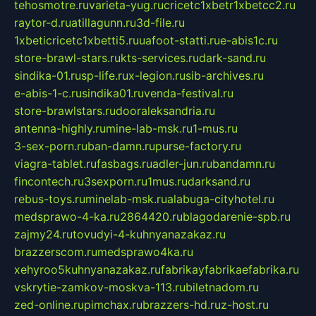
tehosmotre.ru
varieta-yug.ru
cricetc1xbetr1xbetcc2.ru
raytor-d.ru
atillagunn.ru
3d-file.ru
1xbeticricetc1xbetti5.ru
uafoot-statti.ru
e-abis1c.ru
store-brawl-stars.ru
kts-services.ru
dark-sand.ru
sindika-01.ru
sp-life.ru
x-legion.ru
sib-archives.ru
e-abis-1-c.ru
sindika01.ru
venda-festival.ru
store-brawlstars.ru
dooraleksandria.ru
antenna-highly.ru
mine-lab-msk.ru
1-mus.ru
3-sex-porn.ru
ban-damn.ru
purse-factory.ru
viagra-tablet.ru
fasbags.ru
adler-jun.ru
bandamn.ru
fincontech.ru
3sexporn.ru
1mus.ru
darksand.ru
rebus-toys.ru
minelab-msk.ru
alabuga-cityhotel.ru
medsprawo-4-ka.ru
2864420.ru
blagodarenie-spb.ru
zajmy24.ru
tovudyi-4-kuhnyanazakaz.ru
brazzerscom.ru
medsprawo4ka.ru
xehyroo5kuhnyanazakaz.ru
fabrikayfabrikaefabrika.ru
vskrytie-zamkov-moskva-113.ru
biletnadom.ru
zed-online.ru
pimchax.ru
brazzers-hd.ru
z-host.ru