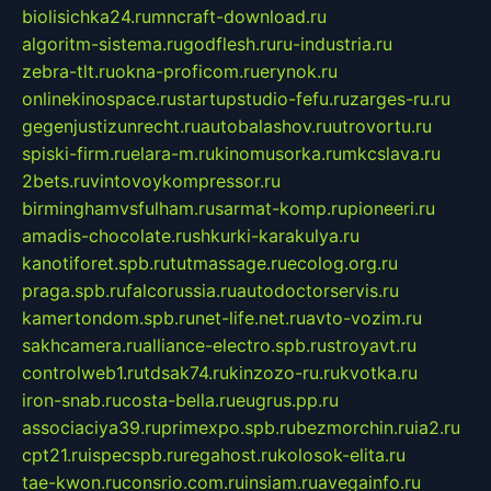
biolisichka24.ru
mncraft-download.ru
algoritm-sistema.ru
godflesh.ru
ru-industria.ru
zebra-tlt.ru
okna-proficom.ru
erynok.ru
onlinekinospace.ru
startupstudio-fefu.ru
zarges-ru.ru
gegenjustizunrecht.ru
autobalashov.ru
utrovortu.ru
spiski-firm.ru
elara-m.ru
kinomusorka.ru
mkcslava.ru
2bets.ru
vintovoykompressor.ru
birminghamvsfulham.ru
sarmat-komp.ru
pioneeri.ru
amadis-chocolate.ru
shkurki-karakulya.ru
kanotiforet.spb.ru
tutmassage.ru
ecolog.org.ru
praga.spb.ru
falcorussia.ru
autodoctorservis.ru
kamertondom.spb.ru
net-life.net.ru
avto-vozim.ru
sakhcamera.ru
alliance-electro.spb.ru
stroyavt.ru
controlweb1.ru
tdsak74.ru
kinzozo-ru.ru
kvotka.ru
iron-snab.ru
costa-bella.ru
eugrus.pp.ru
associaciya39.ru
primexpo.spb.ru
bezmorchin.ru
ia2.ru
cpt21.ru
ispecspb.ru
regahost.ru
kolosok-elita.ru
tae-kwon.ru
consrio.com.ru
insiam.ru
avegainfo.ru