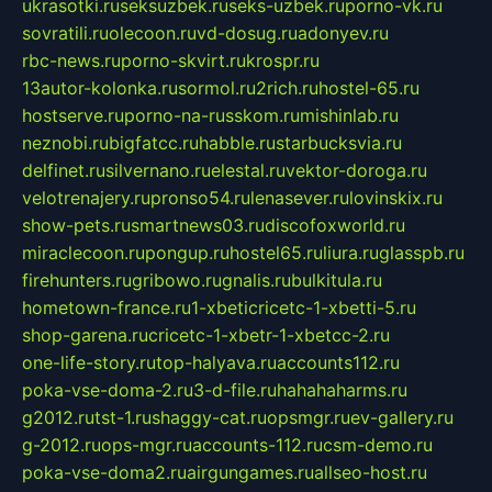
ukrasotki.ru
seksuzbek.ru
seks-uzbek.ru
porno-vk.ru
sovratili.ru
olecoon.ru
vd-dosug.ru
adonyev.ru
rbc-news.ru
porno-skvirt.ru
krospr.ru
13autor-kolonka.ru
sormol.ru
2rich.ru
hostel-65.ru
hostserve.ru
porno-na-russkom.ru
mishinlab.ru
neznobi.ru
bigfatcc.ru
habble.ru
starbucksvia.ru
delfinet.ru
silvernano.ru
elestal.ru
vektor-doroga.ru
velotrenajery.ru
pronso54.ru
lenasever.ru
lovinskix.ru
show-pets.ru
smartnews03.ru
discofoxworld.ru
miraclecoon.ru
pongup.ru
hostel65.ru
liura.ru
glasspb.ru
firehunters.ru
gribowo.ru
gnalis.ru
bulkitula.ru
hometown-france.ru
1-xbeticricetc-1-xbetti-5.ru
shop-garena.ru
cricetc-1-xbetr-1-xbetcc-2.ru
one-life-story.ru
top-halyava.ru
accounts112.ru
poka-vse-doma-2.ru
3-d-file.ru
hahahaharms.ru
g2012.ru
tst-1.ru
shaggy-cat.ru
opsmgr.ru
ev-gallery.ru
g-2012.ru
ops-mgr.ru
accounts-112.ru
csm-demo.ru
poka-vse-doma2.ru
airgungames.ru
allseo-host.ru