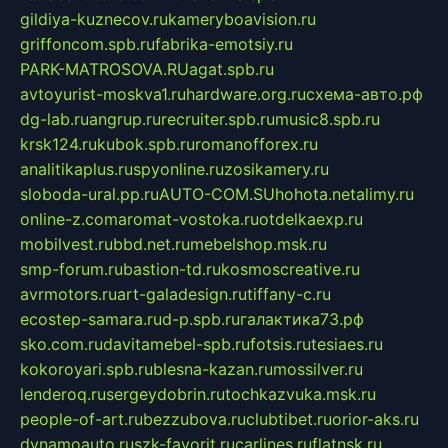
gildiya-kuznecov.ru
kameryboavision.ru
griffoncom.spb.ru
fabrika-emotsiy.ru
PARK-MATROSOVA.RU
agat.spb.ru
avtoyurist-moskva1.ru
hardware.org.ru
схема-авто.рф
dg-lab.ru
angrup.ru
recruiter.spb.ru
music8.spb.ru
krsk124.ru
kubok.spb.ru
romanofforex.ru
analitikaplus.ru
spyonline.ru
zosikamery.ru
sloboda-ural.pp.ru
AUTO-COM.SU
hohota.net
alimy.ru
online-z.com
aromat-vostoka.ru
otdelkaexp.ru
mobilvest.ru
bbd.net.ru
mebelshop.msk.ru
smp-forum.ru
bastion-td.ru
kosmoscreative.ru
avrmotors.ru
art-galadesign.ru
tiffany-c.ru
ecostep-samara.ru
d-p.spb.ru
галактика73.рф
sko.com.ru
davitamebel-spb.ru
fotsis.ru
tesiaes.ru
kokoroyari.spb.ru
blesna-kazan.ru
mossilver.ru
lenderoq.ru
sergeydobrin.ru
tochkazvuka.msk.ru
people-of-art.ru
bezzubova.ru
clubtibet.ru
orior-aks.ru
dynamoauto.ru
szk-favorit.ru
carlines.ru
flatnsk.ru