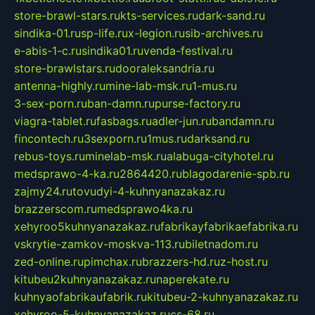
store-brawl-stars.ru
kts-services.ru
dark-sand.ru
sindika-01.ru
sp-life.ru
x-legion.ru
sib-archives.ru
e-abis-1-c.ru
sindika01.ru
venda-festival.ru
store-brawlstars.ru
dooraleksandria.ru
antenna-highly.ru
mine-lab-msk.ru
1-mus.ru
3-sex-porn.ru
ban-damn.ru
purse-factory.ru
viagra-tablet.ru
fasbags.ru
adler-jun.ru
bandamn.ru
fincontech.ru
3sexporn.ru
1mus.ru
darksand.ru
rebus-toys.ru
minelab-msk.ru
alabuga-cityhotel.ru
medsprawo-4-ka.ru
2864420.ru
blagodarenie-spb.ru
zajmy24.ru
tovudyi-4-kuhnyanazakaz.ru
brazzerscom.ru
medsprawo4ka.ru
xehyroo5kuhnyanazakaz.ru
fabrikayfabrikaefabrika.ru
vskrytie-zamkov-moskva-113.ru
biletnadom.ru
zed-online.ru
pimchax.ru
brazzers-hd.ru
z-host.ru
kitubeu2kuhnyanazakaz.ru
naperekate.ru
kuhnyaofabrikaufabrik.ru
kitubeu-2-kuhnyanazakaz.ru
xehyroo-5-kuhnyanazakaz.ru
cs-68.ru