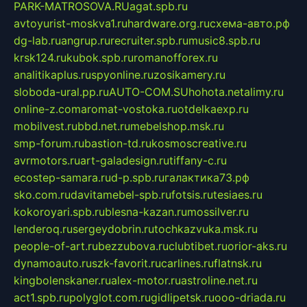
PARK-MATROSOVA.RU
agat.spb.ru
avtoyurist-moskva1.ru
hardware.org.ru
схема-авто.рф
dg-lab.ru
angrup.ru
recruiter.spb.ru
music8.spb.ru
krsk124.ru
kubok.spb.ru
romanofforex.ru
analitikaplus.ru
spyonline.ru
zosikamery.ru
sloboda-ural.pp.ru
AUTO-COM.SU
hohota.net
alimy.ru
online-z.com
aromat-vostoka.ru
otdelkaexp.ru
mobilvest.ru
bbd.net.ru
mebelshop.msk.ru
smp-forum.ru
bastion-td.ru
kosmoscreative.ru
avrmotors.ru
art-galadesign.ru
tiffany-c.ru
ecostep-samara.ru
d-p.spb.ru
галактика73.рф
sko.com.ru
davitamebel-spb.ru
fotsis.ru
tesiaes.ru
kokoroyari.spb.ru
blesna-kazan.ru
mossilver.ru
lenderoq.ru
sergeydobrin.ru
tochkazvuka.msk.ru
people-of-art.ru
bezzubova.ru
clubtibet.ru
orior-aks.ru
dynamoauto.ru
szk-favorit.ru
carlines.ru
flatnsk.ru
kingbolenskaner.ru
alex-motor.ru
astroline.net.ru
act1.spb.ru
polyglot.com.ru
gidlipetsk.ru
ooo-driada.ru