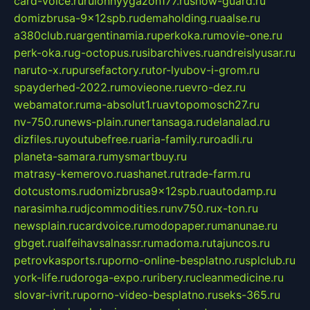
card-voice.ru
rulonnyygazon177.ru
snow-guard.ru
domizbrusa-9x12spb.ru
demaholding.ru
aalse.ru
a380club.ru
argentinamia.ru
perkoka.ru
movie-one.ru
perk-oka.ru
g-octopus.ru
sibarchives.ru
andreislyusar.ru
naruto-x.ru
pursefactory.ru
tor-lyubov-i-grom.ru
spayderhed-2022.ru
movieone.ru
evro-dez.ru
webamator.ru
ma-absolut1.ru
avtopomosch27.ru
nv-750.ru
news-plain.ru
nertansaga.ru
delanalad.ru
dizfiles.ru
youtubefree.ru
aria-family.ru
roadli.ru
planeta-samara.ru
mysmartbuy.ru
matrasy-kemerovo.ru
ashanet.ru
trade-farm.ru
dotcustoms.ru
domizbrusa9x12spb.ru
autodamp.ru
narasimha.ru
djcommodities.ru
nv750.ru
x-ton.ru
newsplain.ru
cardvoice.ru
modopaper.ru
manunae.ru
gbget.ru
alfeihavsalnassr.ru
madoma.ru
tajuncos.ru
petrovkasports.ru
porno-online-besplatno.ru
splclub.ru
york-life.ru
doroga-expo.ru
ribery.ru
cleanmedicine.ru
slovar-ivrit.ru
porno-video-besplatno.ru
seks-365.ru