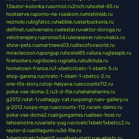
13autor-kolonka.ru
sormol.ru
2rich.ru
hostel-65.ru
hostserve.ru
porno-na-russkom.ru
mishinlab.ru
neznobi.ru
bigfatcc.ru
habble.ru
starbucksvia.ru
delfinet.ru
silvernano.ru
elestal.ru
vektor-doroga.ru
velotrenajery.ru
pronso54.ru
lenasever.ru
lovinskix.ru
show-pets.ru
smartnews03.ru
discofoxworld.ru
miraclecoon.ru
pongup.ru
hostel65.ru
liura.ru
glasspb.ru
firehunters.ru
gribowo.ru
gnalis.ru
bulkitula.ru
hometown-france.ru
1-xbeticricetc-1-xbetti-5.ru
shop-garena.ru
cricetc-1-xbetr-1-xbetcc-2.ru
one-life-story.ru
top-halyava.ru
accounts112.ru
poka-vse-doma-2.ru
3-d-file.ru
hahahaharms.ru
g2012.ru
tst-1.ru
shaggy-cat.ru
opsmgr.ru
ev-gallery.ru
g-2012.ru
ops-mgr.ru
accounts-112.ru
csm-demo.ru
poka-vse-doma2.ru
airgungames.ru
allseo-host.ru
tehosmotre.ru
varieta-yug.ru
cricetc1xbetr1xbetcc2.ru
raytor-d.ru
atillagunn.ru
3d-file.ru
1xbeticricetc1xbetti5.ru
uafoot-statti.ru
e-abis1c.ru