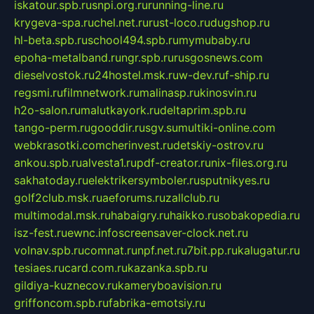
iskatour.spb.ru
snpi.org.ru
running-line.ru
krygeva-spa.ru
chel.net.ru
rust-loco.ru
dugshop.ru
hl-beta.spb.ru
school494.spb.ru
mymubaby.ru
epoha-metalband.ru
ngr.spb.ru
rusgosnews.com
dieselvostok.ru
24hostel.msk.ru
w-dev.ru
f-ship.ru
regsmi.ru
filmnetwork.ru
malinasp.ru
kinosvin.ru
h2o-salon.ru
malutkayork.ru
deltaprim.spb.ru
tango-perm.ru
gooddir.ru
sgv.su
multiki-online.com
webkrasotki.com
cherinvest.ru
detskiy-ostrov.ru
ankou.spb.ru
alvesta1.ru
pdf-creator.ru
nix-files.org.ru
sakhatoday.ru
elektrikersymboler.ru
sputnikyes.ru
golf2club.msk.ru
aeforums.ru
zallclub.ru
multimodal.msk.ru
habaigry.ru
haikko.ru
sobakopedia.ru
isz-fest.ru
ewnc.info
screensaver-clock.net.ru
volnav.spb.ru
comnat.ru
npf.net.ru
7bit.pp.ru
kalugatur.ru
tesiaes.ru
card.com.ru
kazanka.spb.ru
gildiya-kuznecov.ru
kameryboavision.ru
griffoncom.spb.ru
fabrika-emotsiy.ru