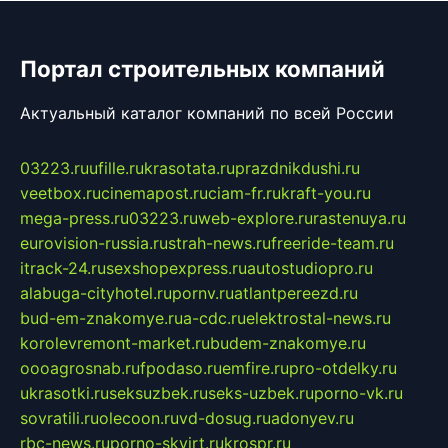
Портал строительных компаний
Актуальный каталог компаний по всей России
03223.ru
ufille.ru
krasotata.ru
prazdnikdushi.ru
veetbox.ru
cinemapost.ru
ciam-fr.ru
kraft-you.ru
mega-press.ru
03223.ru
web-explore.ru
rastenuya.ru
eurovision-russia.ru
strah-news.ru
freeride-team.ru
itrack-24.ru
sexshopexpress.ru
autostudiopro.ru
alabuga-cityhotel.ru
pornv.ru
atlantpereezd.ru
bud-em-znakomye.ru
a-cdc.ru
elektrostal-news.ru
korolevremont-market.ru
budem-znakomye.ru
oooagrosnab.ru
fpodaso.ru
emfire.ru
pro-otdelky.ru
ukrasotki.ru
seksuzbek.ru
seks-uzbek.ru
porno-vk.ru
sovratili.ru
olecoon.ru
vd-dosug.ru
adonyev.ru
rbc-news.ru
porno-skvirt.ru
krospr.ru