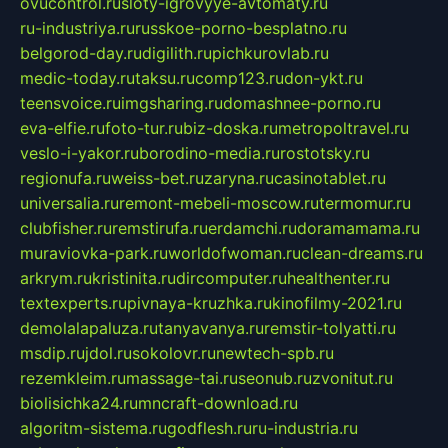
ovucontrol.ru
sloty-igrovyye-avtomaty.ru
ru-industriya.ru
russkoe-porno-besplatno.ru
belgorod-day.ru
digilith.ru
pichkurovlab.ru
medic-today.ru
taksu.ru
comp123.ru
don-ykt.ru
teensvoice.ru
imgsharing.ru
domashnee-porno.ru
eva-elfie.ru
foto-tur.ru
biz-doska.ru
metropoltravel.ru
veslo-i-yakor.ru
borodino-media.ru
rostotsky.ru
regionufa.ru
weiss-bet.ru
zaryna.ru
casinotablet.ru
universalia.ru
remont-mebeli-moscow.ru
termomur.ru
clubfisher.ru
remstirufa.ru
erdamchi.ru
doramamama.ru
muraviovka-park.ru
worldofwoman.ru
clean-dreams.ru
arkrym.ru
kristinita.ru
dircomputer.ru
healthenter.ru
textexperts.ru
pivnaya-kruzhka.ru
kinofilmy-2021.ru
demolalapaluza.ru
tanyavanya.ru
remstir-tolyatti.ru
msdip.ru
jdol.ru
sokolovr.ru
newtech-spb.ru
rezemkleim.ru
massage-tai.ru
seonub.ru
zvonitut.ru
biolisichka24.ru
mncraft-download.ru
algoritm-sistema.ru
godflesh.ru
ru-industria.ru