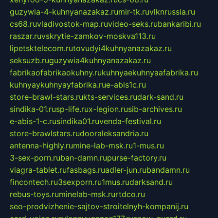
guzywia-4-kuhnyanazakaz.ru
mir-tk.ru
vlknrussia.ru
cs68.ru
vladivostok-map.ru
video-seks.ru
bankaribi.ru
raszar.ru
vskrytie-zamkov-moskva113.ru
lipetsktelecom.ru
tovudyi4kuhnyanazakaz.ru
seksuzb.ru
guzywia4kuhnyanazakaz.ru
fabrikaofabrikaokuhny.ru
kuhnyaekuhnyaafabrika.ru
kuhnyaykuhnyayfabrika.ru
e-abis1c.ru
store-brawl-stars.ru
kts-services.ru
dark-sand.ru
sindika-01.ru
sp-life.ru
x-legion.ru
sib-archives.ru
e-abis-1-c.ru
sindika01.ru
venda-festival.ru
store-brawlstars.ru
dooraleksandria.ru
antenna-highly.ru
mine-lab-msk.ru
1-mus.ru
3-sex-porn.ru
ban-damn.ru
purse-factory.ru
viagra-tablet.ru
fasbags.ru
adler-jun.ru
bandamn.ru
fincontech.ru
3sexporn.ru
1mus.ru
darksand.ru
rebus-toys.ru
minelab-msk.ru
rtdco.ru
seo-prodvizhenie-sajtov-stroitelnyh-kompanij.ru