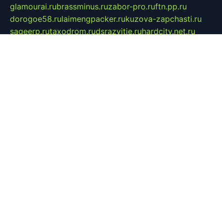
glamourai.ru
brassminus.ru
zabor-pro.ru
ftn.pp.ru
dorogoe58.ru
laimengpacker.ru
kuzova-zapchasti.ru
sageerp.ru
taxodrom.ru
dsrazvitie.ru
hardcity.net.ru
ratinghomegames.ru
topservice25.ru
gubernyan.ru
gtglasslined.ru
ii4.ru
tssport.spb.ru
andorra24.com
blackwallstreet.ru
oboimos.ru
optim-doors.com.ru
ikuch.ru
nycr.org.ru
npa21.ru
vremya-ch.spb.ru
desert000.ru
ivtorgi.ru
ifiori.ru
catalog-statei.ru
dcv.org.ru
spetsmaster174.ru
ipkameryhiseeu.ru
dum26.ru
ruspol.spb.ru
fr-opendp.ru
kam-solnyshko.ru
cheyenne-arapaho.ru
sevzapmetal.spb.ru
ted-lapidus.spb.ru
parasite-eliminator.ru
sigma-complete.ru
modernworld.ru
dama-moda.ru
eholot-group.ru
sk-nvkz.ru
DRONGOLD.RU
democratia2.ru
i-farmer.ru
mass-sport.org
jablonex.spb.ru
bookmess.ru
linkword.ru
refineua.com.ru
cs-spec.net.ru
altay-mebel.ru
DNK-THEATRE.RU
mechaniks.spb.ru
ipcamtechage.ru