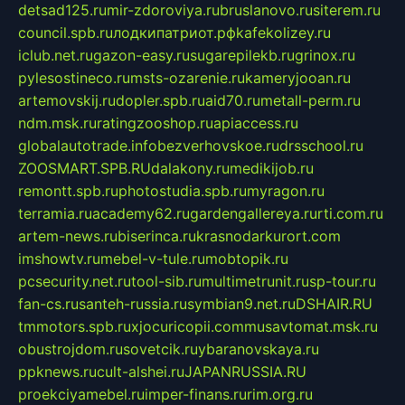
detsad125.ru
mir-zdoroviya.ru
bruslanovo.ru
siterem.ru
council.spb.ru
лодкипатриот.рф
kafekolizey.ru
iclub.net.ru
gazon-easy.ru
sugarepilekb.ru
grinox.ru
pylesostineco.ru
msts-ozarenie.ru
kameryjooan.ru
artemovskij.ru
dopler.spb.ru
aid70.ru
metall-perm.ru
ndm.msk.ru
ratingzooshop.ru
apiaccess.ru
globalautotrade.info
bezverhovskoe.ru
drsschool.ru
ZOOSMART.SPB.RU
dalakony.ru
medikijob.ru
remontt.spb.ru
photostudia.spb.ru
myragon.ru
terramia.ru
academy62.ru
gardengallereya.ru
rti.com.ru
artem-news.ru
biserinca.ru
krasnodarkurort.com
imshowtv.ru
mebel-v-tule.ru
mobtopik.ru
pcsecurity.net.ru
tool-sib.ru
multimetrunit.ru
sp-tour.ru
fan-cs.ru
santeh-russia.ru
symbian9.net.ru
DSHAIR.RU
tmmotors.spb.ru
xjocuricopii.com
musavtomat.msk.ru
obustrojdom.ru
sovetcik.ru
ybaranovskaya.ru
ppknews.ru
cult-alshei.ru
JAPANRUSSIA.RU
proekciyamebel.ru
imper-finans.ru
rim.org.ru