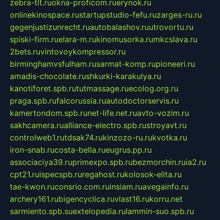
zebra-tlt.ru
okna-proficom.ru
erynok.ru
onlinekinospace.ru
startupstudio-fefu.ru
zarges-ru.ru
gegenjustizunrecht.ru
autobalashov.ru
utrovortu.ru
spiski-firm.ru
elara-m.ru
kinomusorka.ru
mkcslava.ru
2bets.ru
vintovoykompressor.ru
birminghamvsfulham.ru
sarmat-komp.ru
pioneeri.ru
amadis-chocolate.ru
shkurki-karakulya.ru
kanotiforet.spb.ru
tutmassage.ru
ecolog.org.ru
praga.spb.ru
falcorussia.ru
autodoctorservis.ru
kamertondom.spb.ru
net-life.net.ru
avto-vozim.ru
sakhcamera.ru
alliance-electro.spb.ru
stroyavt.ru
controlweb1.ru
tdsak74.ru
kinzozo-ru.ru
kvotka.ru
iron-snab.ru
costa-bella.ru
eugrus.pp.ru
associaciya39.ru
primexpo.spb.ru
bezmorchin.ru
ia2.ru
cpt21.ru
ispecspb.ru
regahost.ru
kolosok-elita.ru
tae-kwon.ru
consrio.com.ru
insiam.ru
avegainfo.ru
archery161.ru
bigencyclica.ru
vlast16.ru
korru.net
sarmiento.spb.su
extelopedia.ru
lammin-suo.spb.ru