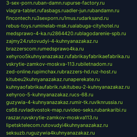
3-sex-porn.ru
ban-damn.ru
purse-factory.ru
viagra-tablet.ru
fasbags.ru
adler-jun.ru
bandamn.ru
fincontech.ru
3sexporn.ru
1mus.ru
darksand.ru
rebus-toys.ru
minelab-msk.ru
alabuga-cityhotel.ru
medsprawo-4-ka.ru
2864420.ru
blagodarenie-spb.ru
zajmy24.ru
tovudyi-4-kuhnyanazakaz.ru
brazzerscom.ru
medsprawo4ka.ru
xehyroo5kuhnyanazakaz.ru
fabrikayfabrikaefabrika.ru
vskrytie-zamkov-moskva-113.ru
biletnadom.ru
zed-online.ru
pimchax.ru
brazzers-hd.ru
z-host.ru
kitubeu2kuhnyanazakaz.ru
naperekate.ru
kuhnyaofabrikaufabrik.ru
kitubeu-2-kuhnyanazakaz.ru
xehyroo-5-kuhnyanazakaz.ru
cs-68.ru
guzywia-4-kuhnyanazakaz.ru
mir-tk.ru
vlknrussia.ru
cs68.ru
vladivostok-map.ru
video-seks.ru
bankaribi.ru
raszar.ru
vskrytie-zamkov-moskva113.ru
lipetsktelecom.ru
tovudyi4kuhnyanazakaz.ru
seksuzb.ru
guzywia4kuhnyanazakaz.ru