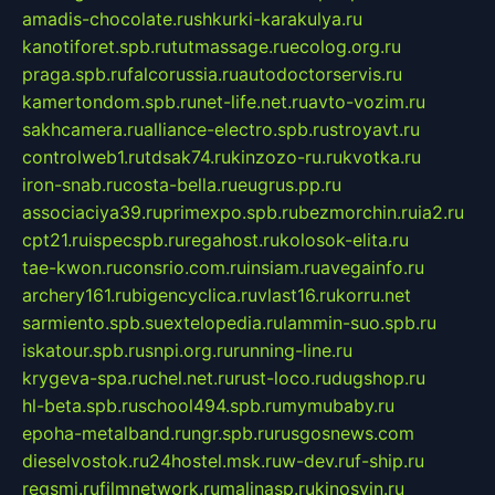
amadis-chocolate.ru
shkurki-karakulya.ru
kanotiforet.spb.ru
tutmassage.ru
ecolog.org.ru
praga.spb.ru
falcorussia.ru
autodoctorservis.ru
kamertondom.spb.ru
net-life.net.ru
avto-vozim.ru
sakhcamera.ru
alliance-electro.spb.ru
stroyavt.ru
controlweb1.ru
tdsak74.ru
kinzozo-ru.ru
kvotka.ru
iron-snab.ru
costa-bella.ru
eugrus.pp.ru
associaciya39.ru
primexpo.spb.ru
bezmorchin.ru
ia2.ru
cpt21.ru
ispecspb.ru
regahost.ru
kolosok-elita.ru
tae-kwon.ru
consrio.com.ru
insiam.ru
avegainfo.ru
archery161.ru
bigencyclica.ru
vlast16.ru
korru.net
sarmiento.spb.su
extelopedia.ru
lammin-suo.spb.ru
iskatour.spb.ru
snpi.org.ru
running-line.ru
krygeva-spa.ru
chel.net.ru
rust-loco.ru
dugshop.ru
hl-beta.spb.ru
school494.spb.ru
mymubaby.ru
epoha-metalband.ru
ngr.spb.ru
rusgosnews.com
dieselvostok.ru
24hostel.msk.ru
w-dev.ru
f-ship.ru
regsmi.ru
filmnetwork.ru
malinasp.ru
kinosvin.ru