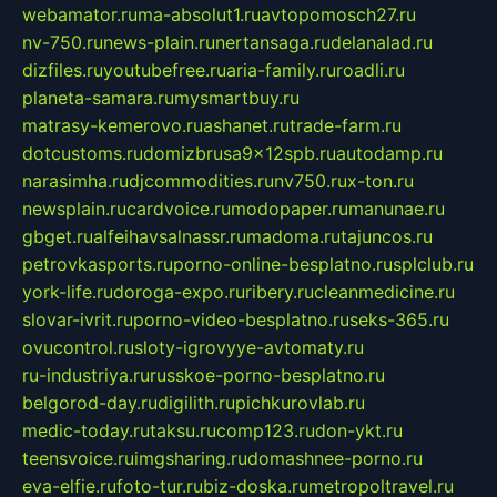
webamator.ru
ma-absolut1.ru
avtopomosch27.ru
nv-750.ru
news-plain.ru
nertansaga.ru
delanalad.ru
dizfiles.ru
youtubefree.ru
aria-family.ru
roadli.ru
planeta-samara.ru
mysmartbuy.ru
matrasy-kemerovo.ru
ashanet.ru
trade-farm.ru
dotcustoms.ru
domizbrusa9x12spb.ru
autodamp.ru
narasimha.ru
djcommodities.ru
nv750.ru
x-ton.ru
newsplain.ru
cardvoice.ru
modopaper.ru
manunae.ru
gbget.ru
alfeihavsalnassr.ru
madoma.ru
tajuncos.ru
petrovkasports.ru
porno-online-besplatno.ru
splclub.ru
york-life.ru
doroga-expo.ru
ribery.ru
cleanmedicine.ru
slovar-ivrit.ru
porno-video-besplatno.ru
seks-365.ru
ovucontrol.ru
sloty-igrovyye-avtomaty.ru
ru-industriya.ru
russkoe-porno-besplatno.ru
belgorod-day.ru
digilith.ru
pichkurovlab.ru
medic-today.ru
taksu.ru
comp123.ru
don-ykt.ru
teensvoice.ru
imgsharing.ru
domashnee-porno.ru
eva-elfie.ru
foto-tur.ru
biz-doska.ru
metropoltravel.ru