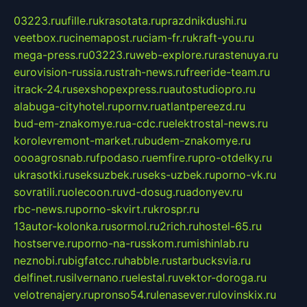
03223.ru
ufille.ru
krasotata.ru
prazdnikdushi.ru
veetbox.ru
cinemapost.ru
ciam-fr.ru
kraft-you.ru
mega-press.ru
03223.ru
web-explore.ru
rastenuya.ru
eurovision-russia.ru
strah-news.ru
freeride-team.ru
itrack-24.ru
sexshopexpress.ru
autostudiopro.ru
alabuga-cityhotel.ru
pornv.ru
atlantpereezd.ru
bud-em-znakomye.ru
a-cdc.ru
elektrostal-news.ru
korolevremont-market.ru
budem-znakomye.ru
oooagrosnab.ru
fpodaso.ru
emfire.ru
pro-otdelky.ru
ukrasotki.ru
seksuzbek.ru
seks-uzbek.ru
porno-vk.ru
sovratili.ru
olecoon.ru
vd-dosug.ru
adonyev.ru
rbc-news.ru
porno-skvirt.ru
krospr.ru
13autor-kolonka.ru
sormol.ru
2rich.ru
hostel-65.ru
hostserve.ru
porno-na-russkom.ru
mishinlab.ru
neznobi.ru
bigfatcc.ru
habble.ru
starbucksvia.ru
delfinet.ru
silvernano.ru
elestal.ru
vektor-doroga.ru
velotrenajery.ru
pronso54.ru
lenasever.ru
lovinskix.ru