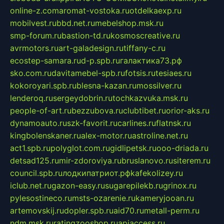
online-z.com
aromat-vostoka.ru
otdelkaexp.ru
mobilvest.ru
bbd.net.ru
mebelshop.msk.ru
smp-forum.ru
bastion-td.ru
kosmoscreative.ru
avrmotors.ru
art-galadesign.ru
tiffany-c.ru
ecostep-samara.ru
d-p.spb.ru
галактика73.рф
sko.com.ru
davitamebel-spb.ru
fotsis.ru
tesiaes.ru
kokoroyari.spb.ru
blesna-kazan.ru
mossilver.ru
lenderoq.ru
sergeydobrin.ru
tochkazvuka.msk.ru
people-of-art.ru
bezzubova.ru
clubtibet.ru
orior-aks.ru
dynamoauto.ru
szk-favorit.ru
carlines.ru
flatnsk.ru
kingbolenskaner.ru
alex-motor.ru
astroline.net.ru
act1.spb.ru
polyglot.com.ru
gidlipetsk.ru
ooo-driada.ru
detsad125.ru
mir-zdoroviya.ru
bruslanovo.ru
siterem.ru
council.spb.ru
лодкипатриот.рф
kafekolizey.ru
iclub.net.ru
gazon-easy.ru
sugarepilekb.ru
grinox.ru
pylesostineco.ru
msts-ozarenie.ru
kameryjooan.ru
artemovskij.ru
dopler.spb.ru
aid70.ru
metall-perm.ru
ndm.msk.ru
ratingzooshop.ru
apiaccess.ru