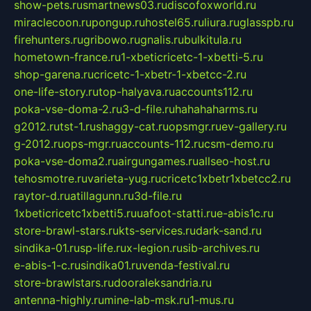
show-pets.ru
smartnews03.ru
discofoxworld.ru
miraclecoon.ru
pongup.ru
hostel65.ru
liura.ru
glasspb.ru
firehunters.ru
gribowo.ru
gnalis.ru
bulkitula.ru
hometown-france.ru
1-xbeticricetc-1-xbetti-5.ru
shop-garena.ru
cricetc-1-xbetr-1-xbetcc-2.ru
one-life-story.ru
top-halyava.ru
accounts112.ru
poka-vse-doma-2.ru
3-d-file.ru
hahahaharms.ru
g2012.ru
tst-1.ru
shaggy-cat.ru
opsmgr.ru
ev-gallery.ru
g-2012.ru
ops-mgr.ru
accounts-112.ru
csm-demo.ru
poka-vse-doma2.ru
airgungames.ru
allseo-host.ru
tehosmotre.ru
varieta-yug.ru
cricetc1xbetr1xbetcc2.ru
raytor-d.ru
atillagunn.ru
3d-file.ru
1xbeticricetc1xbetti5.ru
uafoot-statti.ru
e-abis1c.ru
store-brawl-stars.ru
kts-services.ru
dark-sand.ru
sindika-01.ru
sp-life.ru
x-legion.ru
sib-archives.ru
e-abis-1-c.ru
sindika01.ru
venda-festival.ru
store-brawlstars.ru
dooraleksandria.ru
antenna-highly.ru
mine-lab-msk.ru
1-mus.ru