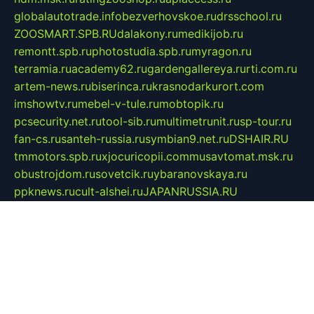
globalautotrade.info
bezverhovskoe.ru
drsschool.ru
ZOOSMART.SPB.RU
dalakony.ru
medikijob.ru
remontt.spb.ru
photostudia.spb.ru
myragon.ru
terramia.ru
academy62.ru
gardengallereya.ru
rti.com.ru
artem-news.ru
biserinca.ru
krasnodarkurort.com
imshowtv.ru
mebel-v-tule.ru
mobtopik.ru
pcsecurity.net.ru
tool-sib.ru
multimetrunit.ru
sp-tour.ru
fan-cs.ru
santeh-russia.ru
symbian9.net.ru
DSHAIR.RU
tmmotors.spb.ru
xjocuricopii.com
musavtomat.msk.ru
obustrojdom.ru
sovetcik.ru
ybaranovskaya.ru
ppknews.ru
cult-alshei.ru
JAPANRUSSIA.RU
proekciyamebel.ru
imper-finans.ru
rim.org.ru
glamourai.ru
brassminus.ru
zabor-pro.ru
ftn.pp.ru
dorogoe58.ru
laimengpacker.ru
kuzova-zapchasti.ru
sageerp.ru
taxodrom.ru
dsrazvitie.ru
hardcity.net.ru
ratinghomegames.ru
topservice25.ru
gubernyan.ru
gtglasslined.ru
ii4.ru
tssport.spb.ru
andorra24.com
blackwallstreet.ru
oboimos.ru
optim-doors.com.ru