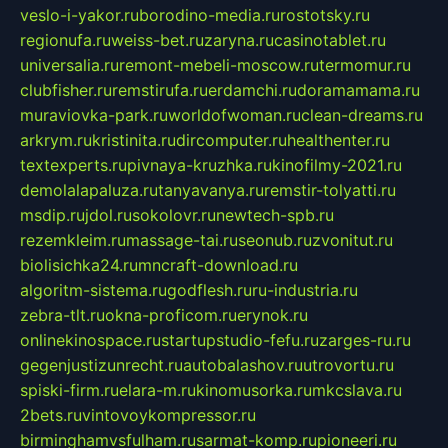
veslo-i-yakor.ru
borodino-media.ru
rostotsky.ru
regionufa.ru
weiss-bet.ru
zaryna.ru
casinotablet.ru
universalia.ru
remont-mebeli-moscow.ru
termomur.ru
clubfisher.ru
remstirufa.ru
erdamchi.ru
doramamama.ru
muraviovka-park.ru
worldofwoman.ru
clean-dreams.ru
arkrym.ru
kristinita.ru
dircomputer.ru
healthenter.ru
textexperts.ru
pivnaya-kruzhka.ru
kinofilmy-2021.ru
demolalapaluza.ru
tanyavanya.ru
remstir-tolyatti.ru
msdip.ru
jdol.ru
sokolovr.ru
newtech-spb.ru
rezemkleim.ru
massage-tai.ru
seonub.ru
zvonitut.ru
biolisichka24.ru
mncraft-download.ru
algoritm-sistema.ru
godflesh.ru
ru-industria.ru
zebra-tlt.ru
okna-proficom.ru
erynok.ru
onlinekinospace.ru
startupstudio-fefu.ru
zarges-ru.ru
gegenjustizunrecht.ru
autobalashov.ru
utrovortu.ru
spiski-firm.ru
elara-m.ru
kinomusorka.ru
mkcslava.ru
2bets.ru
vintovoykompressor.ru
birminghamvsfulham.ru
sarmat-komp.ru
pioneeri.ru