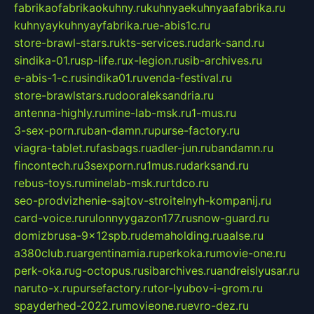
fabrikaofabrikaokuhny.ru
kuhnyaekuhnyaafabrika.ru
kuhnyaykuhnyayfabrika.ru
e-abis1c.ru
store-brawl-stars.ru
kts-services.ru
dark-sand.ru
sindika-01.ru
sp-life.ru
x-legion.ru
sib-archives.ru
e-abis-1-c.ru
sindika01.ru
venda-festival.ru
store-brawlstars.ru
dooraleksandria.ru
antenna-highly.ru
mine-lab-msk.ru
1-mus.ru
3-sex-porn.ru
ban-damn.ru
purse-factory.ru
viagra-tablet.ru
fasbags.ru
adler-jun.ru
bandamn.ru
fincontech.ru
3sexporn.ru
1mus.ru
darksand.ru
rebus-toys.ru
minelab-msk.ru
rtdco.ru
seo-prodvizhenie-sajtov-stroitelnyh-kompanij.ru
card-voice.ru
rulonnyygazon177.ru
snow-guard.ru
domizbrusa-9x12spb.ru
demaholding.ru
aalse.ru
a380club.ru
argentinamia.ru
perkoka.ru
movie-one.ru
perk-oka.ru
g-octopus.ru
sibarchives.ru
andreislyusar.ru
naruto-x.ru
pursefactory.ru
tor-lyubov-i-grom.ru
spayderhed-2022.ru
movieone.ru
evro-dez.ru