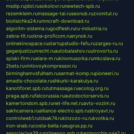
msdip.ru
jdol.ru
sokolovr.ru
newtech-spb.ru
rezemkleim.ru
massage-tai.ru
seonub.ru
zvonitut.ru
biolisichka24.ru
mncraft-download.ru
algoritm-sistema.ru
godflesh.ru
ru-industria.ru
zebra-tlt.ru
okna-proficom.ru
erynok.ru
onlinekinospace.ru
startupstudio-fefu.ru
zarges-ru.ru
gegenjustizunrecht.ru
autobalashov.ru
utrovortu.ru
spiski-firm.ru
elara-m.ru
kinomusorka.ru
mkcslava.ru
2bets.ru
vintovoykompressor.ru
birminghamvsfulham.ru
sarmat-komp.ru
pioneeri.ru
amadis-chocolate.ru
shkurki-karakulya.ru
kanotiforet.spb.ru
tutmassage.ru
ecolog.org.ru
praga.spb.ru
falcorussia.ru
autodoctorservis.ru
kamertondom.spb.ru
net-life.net.ru
avto-vozim.ru
sakhcamera.ru
alliance-electro.spb.ru
stroyavt.ru
controlweb1.ru
tdsak74.ru
kinzozo-ru.ru
kvotka.ru
iron-snab.ru
costa-bella.ru
eugrus.pp.ru
associaciya39.ru
primexpo.spb.ru
bezmorchin.ru
ia2.ru