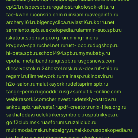
cpt21.ru
ispecspb.ru
regahost.ru
kolosok-elita.ru
tae-kwon.ru
consrio.com.ru
insiam.ru
avegainfo.ru
archery161.ru
bigencyclica.ru
vlast16.ru
korru.net
sarmiento.spb.su
extelopedia.ru
lammin-suo.spb.ru
iskatour.spb.ru
snpi.org.ru
running-line.ru
krygeva-spa.ru
chel.net.ru
rust-loco.ru
dugshop.ru
hl-beta.spb.ru
school494.spb.ru
mymubaby.ru
epoha-metalband.ru
ngr.spb.ru
rusgosnews.com
dieselvostok.ru
24hostel.msk.ru
w-dev.ru
f-ship.ru
regsmi.ru
filmnetwork.ru
malinasp.ru
kinosvin.ru
h2o-salon.ru
malutkayork.ru
deltaprim.spb.ru
tango-perm.ru
gooddir.ru
sgv.su
multiki-online.com
webkrasotki.com
cherinvest.ru
detskiy-ostrov.ru
ankou.spb.ru
alvesta1.ru
pdf-creator.ru
nix-files.org.ru
sakhatoday.ru
elektrikersymboler.ru
sputnikyes.ru
golf2club.msk.ru
aeforums.ru
zallclub.ru
multimodal.msk.ru
habaigry.ru
haikko.ru
sobakopedia.ru
isz-fest.ru
ewnc.info
screensaver-clock.net.ru