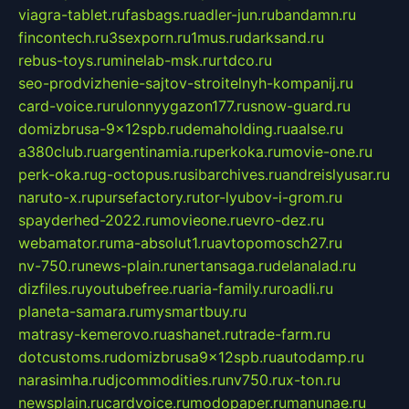
viagra-tablet.ru
fasbags.ru
adler-jun.ru
bandamn.ru
fincontech.ru
3sexporn.ru
1mus.ru
darksand.ru
rebus-toys.ru
minelab-msk.ru
rtdco.ru
seo-prodvizhenie-sajtov-stroitelnyh-kompanij.ru
card-voice.ru
rulonnyygazon177.ru
snow-guard.ru
domizbrusa-9x12spb.ru
demaholding.ru
aalse.ru
a380club.ru
argentinamia.ru
perkoka.ru
movie-one.ru
perk-oka.ru
g-octopus.ru
sibarchives.ru
andreislyusar.ru
naruto-x.ru
pursefactory.ru
tor-lyubov-i-grom.ru
spayderhed-2022.ru
movieone.ru
evro-dez.ru
webamator.ru
ma-absolut1.ru
avtopomosch27.ru
nv-750.ru
news-plain.ru
nertansaga.ru
delanalad.ru
dizfiles.ru
youtubefree.ru
aria-family.ru
roadli.ru
planeta-samara.ru
mysmartbuy.ru
matrasy-kemerovo.ru
ashanet.ru
trade-farm.ru
dotcustoms.ru
domizbrusa9x12spb.ru
autodamp.ru
narasimha.ru
djcommodities.ru
nv750.ru
x-ton.ru
newsplain.ru
cardvoice.ru
modopaper.ru
manunae.ru