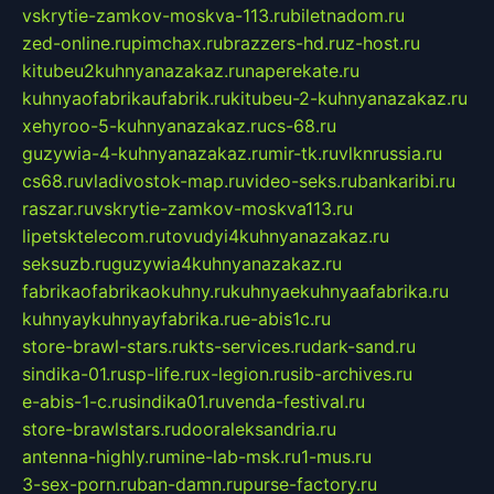
vskrytie-zamkov-moskva-113.ru
biletnadom.ru
zed-online.ru
pimchax.ru
brazzers-hd.ru
z-host.ru
kitubeu2kuhnyanazakaz.ru
naperekate.ru
kuhnyaofabrikaufabrik.ru
kitubeu-2-kuhnyanazakaz.ru
xehyroo-5-kuhnyanazakaz.ru
cs-68.ru
guzywia-4-kuhnyanazakaz.ru
mir-tk.ru
vlknrussia.ru
cs68.ru
vladivostok-map.ru
video-seks.ru
bankaribi.ru
raszar.ru
vskrytie-zamkov-moskva113.ru
lipetsktelecom.ru
tovudyi4kuhnyanazakaz.ru
seksuzb.ru
guzywia4kuhnyanazakaz.ru
fabrikaofabrikaokuhny.ru
kuhnyaekuhnyaafabrika.ru
kuhnyaykuhnyayfabrika.ru
e-abis1c.ru
store-brawl-stars.ru
kts-services.ru
dark-sand.ru
sindika-01.ru
sp-life.ru
x-legion.ru
sib-archives.ru
e-abis-1-c.ru
sindika01.ru
venda-festival.ru
store-brawlstars.ru
dooraleksandria.ru
antenna-highly.ru
mine-lab-msk.ru
1-mus.ru
3-sex-porn.ru
ban-damn.ru
purse-factory.ru