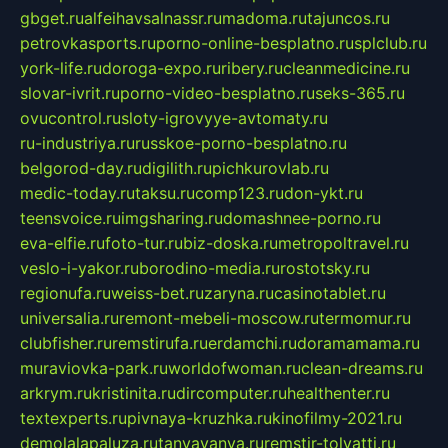
gbget.ru
alfeihavsalnassr.ru
madoma.ru
tajuncos.ru
petrovkasports.ru
porno-online-besplatno.ru
splclub.ru
york-life.ru
doroga-expo.ru
ribery.ru
cleanmedicine.ru
slovar-ivrit.ru
porno-video-besplatno.ru
seks-365.ru
ovucontrol.ru
sloty-igrovyye-avtomaty.ru
ru-industriya.ru
russkoe-porno-besplatno.ru
belgorod-day.ru
digilith.ru
pichkurovlab.ru
medic-today.ru
taksu.ru
comp123.ru
don-ykt.ru
teensvoice.ru
imgsharing.ru
domashnee-porno.ru
eva-elfie.ru
foto-tur.ru
biz-doska.ru
metropoltravel.ru
veslo-i-yakor.ru
borodino-media.ru
rostotsky.ru
regionufa.ru
weiss-bet.ru
zaryna.ru
casinotablet.ru
universalia.ru
remont-mebeli-moscow.ru
termomur.ru
clubfisher.ru
remstirufa.ru
erdamchi.ru
doramamama.ru
muraviovka-park.ru
worldofwoman.ru
clean-dreams.ru
arkrym.ru
kristinita.ru
dircomputer.ru
healthenter.ru
textexperts.ru
pivnaya-kruzhka.ru
kinofilmy-2021.ru
demolalapaluza.ru
tanyavanya.ru
remstir-tolyatti.ru