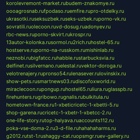
korolevremont-market.ru
budem-znakomye.ru
oooagrosnab.ru
fpodaso.ru
emfire.ru
pro-otdelky.ru
ukrasotki.ru
seksuzbek.ru
seks-uzbek.ru
porno-vk.ru
sovratili.ru
olecoon.ru
vd-dosug.ru
adonyev.ru
rbc-news.ru
porno-skvirt.ru
krospr.ru
13autor-kolonka.ru
sormol.ru
2rich.ru
hostel-65.ru
hostserve.ru
porno-na-russkom.ru
mishinlab.ru
neznobi.ru
bigfatcc.ru
habble.ru
starbucksvia.ru
delfinet.ru
silvernano.ru
elestal.ru
vektor-doroga.ru
velotrenajery.ru
pronso54.ru
lenasever.ru
lovinskix.ru
show-pets.ru
smartnews03.ru
discofoxworld.ru
miraclecoon.ru
pongup.ru
hostel65.ru
liura.ru
glasspb.ru
firehunters.ru
gribowo.ru
gnalis.ru
bulkitula.ru
hometown-france.ru
1-xbeticricetc-1-xbetti-5.ru
shop-garena.ru
cricetc-1-xbetr-1-xbetcc-2.ru
one-life-story.ru
top-halyava.ru
accounts112.ru
poka-vse-doma-2.ru
3-d-file.ru
hahahaharms.ru
g2012.ru
tst-1.ru
shaggy-cat.ru
opsmgr.ru
ev-gallery.ru