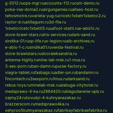
g-2012.ru
ops-mgr.ru
accounts-112.ru
csm-demo.ru
poka-vse-doma2.ru
airgungames.ru
allseo-host.ru
tehosmotre.ru
varieta-yug.ru
cricetc1xbetr1xbetcc2.ru
raytor-d.ru
atillagunn.ru
3d-file.ru
1xbeticricetc1xbetti5.ru
uafoot-statti.ru
e-abis1c.ru
store-brawl-stars.ru
kts-services.ru
dark-sand.ru
sindika-01.ru
sp-life.ru
x-legion.ru
sib-archives.ru
e-abis-1-c.ru
sindika01.ru
venda-festival.ru
store-brawlstars.ru
dooraleksandria.ru
antenna-highly.ru
mine-lab-msk.ru
1-mus.ru
3-sex-porn.ru
ban-damn.ru
purse-factory.ru
viagra-tablet.ru
fasbags.ru
adler-jun.ru
bandamn.ru
fincontech.ru
3sexporn.ru
1mus.ru
darksand.ru
rebus-toys.ru
minelab-msk.ru
alabuga-cityhotel.ru
medsprawo-4-ka.ru
2864420.ru
blagodarenie-spb.ru
zajmy24.ru
tovudyi-4-kuhnyanazakaz.ru
brazzerscom.ru
medsprawo4ka.ru
xehyroo5kuhnyanazakaz.ru
fabrikayfabrikaefabrika.ru