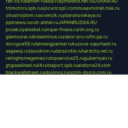
fan-cs.ru
santeh-russia.ru
symbian9.net.ru
DSHAIR.RU
tmmotors.spb.ru
xjocuricopii.com
musavtomat.msk.ru
obustrojdom.ru
sovetcik.ru
ybaranovskaya.ru
ppknews.ru
cult-alshei.ru
JAPANRUSSIA.RU
proekciyamebel.ru
imper-finans.ru
rim.org.ru
glamourai.ru
brassminus.ru
zabor-pro.ru
ftn.pp.ru
dorogoe58.ru
laimengpacker.ru
kuzova-zapchasti.ru
sageerp.ru
taxodrom.ru
dsrazvitie.ru
hardcity.net.ru
ratinghomegames.ru
topservice25.ru
gubernyan.ru
gtglasslined.ru
ii4.ru
tssport.spb.ru
andorra24.com
blackwallstreet.ru
oboimos.ru
optim-doors.com.ru
ikuch.ru
nycr.org.ru
npa21.ru
vremya-ch.spb.ru
desert000.ru
ivtorgi.ru
ifiori.ru
catalog-statei.ru
dcv.org.ru
spetsmaster174.ru
ipkameryhiseeu.ru
dum26.ru
ruspol.spb.ru
fr-opendp.ru
kam-solnyshko.ru
cheyenne-arapaho.ru
sevzapmetal.spb.ru
ted-lapidus.spb.ru
parasite-eliminator.ru
sigma-complete.ru
modernworld.ru
dama-moda.ru