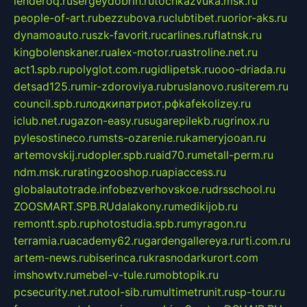
lenderoq.ru
sergeydobrin.ru
tochkazvuka.msk.ru
people-of-art.ru
bezzubova.ru
clubtibet.ru
orior-aks.ru
dynamoauto.ru
szk-favorit.ru
carlines.ru
flatnsk.ru
kingbolenskaner.ru
alex-motor.ru
astroline.net.ru
act1.spb.ru
polyglot.com.ru
gidlipetsk.ru
ooo-driada.ru
detsad125.ru
mir-zdoroviya.ru
bruslanovo.ru
siterem.ru
council.spb.ru
лодкипатриот.рф
kafekolizey.ru
iclub.net.ru
gazon-easy.ru
sugarepilekb.ru
grinox.ru
pylesostineco.ru
msts-ozarenie.ru
kameryjooan.ru
artemovskij.ru
dopler.spb.ru
aid70.ru
metall-perm.ru
ndm.msk.ru
ratingzooshop.ru
apiaccess.ru
globalautotrade.info
bezverhovskoe.ru
drsschool.ru
ZOOSMART.SPB.RU
dalakony.ru
medikijob.ru
remontt.spb.ru
photostudia.spb.ru
myragon.ru
terramia.ru
academy62.ru
gardengallereya.ru
rti.com.ru
artem-news.ru
biserinca.ru
krasnodarkurort.com
imshowtv.ru
mebel-v-tule.ru
mobtopik.ru
pcsecurity.net.ru
tool-sib.ru
multimetrunit.ru
sp-tour.ru