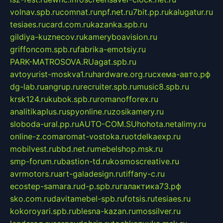
volnav.spb.ru
comnat.ru
npf.net.ru
7bit.pp.ru
kalugatur.ru
tesiaes.ru
card.com.ru
kazanka.spb.ru
gildiya-kuznecov.ru
kameryboavision.ru
griffoncom.spb.ru
fabrika-emotsiy.ru
PARK-MATROSOVA.RU
agat.spb.ru
avtoyurist-moskva1.ru
hardware.org.ru
схема-авто.рф
dg-lab.ru
angrup.ru
recruiter.spb.ru
music8.spb.ru
krsk124.ru
kubok.spb.ru
romanofforex.ru
analitikaplus.ru
spyonline.ru
zosikamery.ru
sloboda-ural.pp.ru
AUTO-COM.SU
hohota.net
alimy.ru
online-z.com
aromat-vostoka.ru
otdelkaexp.ru
mobilvest.ru
bbd.net.ru
mebelshop.msk.ru
smp-forum.ru
bastion-td.ru
kosmoscreative.ru
avrmotors.ru
art-galadesign.ru
tiffany-c.ru
ecostep-samara.ru
d-p.spb.ru
галактика73.рф
sko.com.ru
davitamebel-spb.ru
fotsis.ru
tesiaes.ru
kokoroyari.spb.ru
blesna-kazan.ru
mossilver.ru