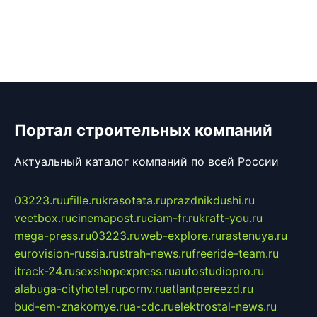
Портал строительных компаний
Актуальный каталог компаний по всей России
03223.ru
ufille.ru
krasotata.ru
prazdnikdushi.ru
veetbox.ru
cinemapost.ru
ciam-fr.ru
kraft-you.ru
mega-press.ru
03223.ru
web-explore.ru
rastenuya.ru
eurovision-russia.ru
strah-news.ru
freeride-team.ru
itrack-24.ru
sexshopexpress.ru
autostudiopro.ru
alabuga-cityhotel.ru
pornv.ru
atlantpereezd.ru
bud-em-znakomye.ru
a-cdc.ru
elektrostal-news.ru