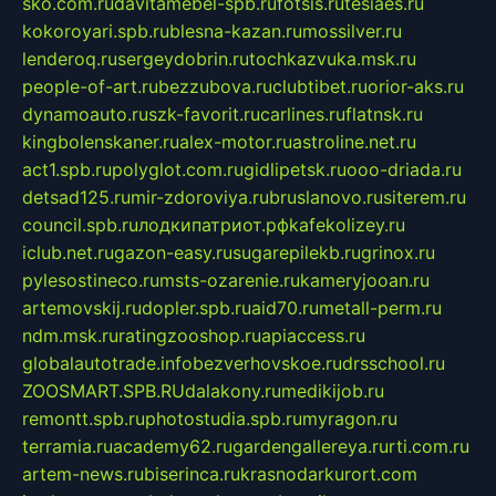
sko.com.ru
davitamebel-spb.ru
fotsis.ru
tesiaes.ru
kokoroyari.spb.ru
blesna-kazan.ru
mossilver.ru
lenderoq.ru
sergeydobrin.ru
tochkazvuka.msk.ru
people-of-art.ru
bezzubova.ru
clubtibet.ru
orior-aks.ru
dynamoauto.ru
szk-favorit.ru
carlines.ru
flatnsk.ru
kingbolenskaner.ru
alex-motor.ru
astroline.net.ru
act1.spb.ru
polyglot.com.ru
gidlipetsk.ru
ooo-driada.ru
detsad125.ru
mir-zdoroviya.ru
bruslanovo.ru
siterem.ru
council.spb.ru
лодкипатриот.рф
kafekolizey.ru
iclub.net.ru
gazon-easy.ru
sugarepilekb.ru
grinox.ru
pylesostineco.ru
msts-ozarenie.ru
kameryjooan.ru
artemovskij.ru
dopler.spb.ru
aid70.ru
metall-perm.ru
ndm.msk.ru
ratingzooshop.ru
apiaccess.ru
globalautotrade.info
bezverhovskoe.ru
drsschool.ru
ZOOSMART.SPB.RU
dalakony.ru
medikijob.ru
remontt.spb.ru
photostudia.spb.ru
myragon.ru
terramia.ru
academy62.ru
gardengallereya.ru
rti.com.ru
artem-news.ru
biserinca.ru
krasnodarkurort.com