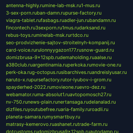
antenna-highly.ru
mine-lab-msk.ru
1-mus.ru
3-sex-porn.ru
ban-damn.ru
purse-factory.ru
viagra-tablet.ru
fasbags.ru
adler-jun.ru
bandamn.ru
fincontech.ru
3sexporn.ru
1mus.ru
darksand.ru
rebus-toys.ru
minelab-msk.ru
rtdco.ru
seo-prodvizhenie-sajtov-stroitelnyh-kompanij.ru
card-voice.ru
rulonnyygazon177.ru
snow-guard.ru
domizbrusa-9x12spb.ru
demaholding.ru
aalse.ru
a380club.ru
argentinamia.ru
perkoka.ru
movie-one.ru
perk-oka.ru
g-octopus.ru
sibarchives.ru
andreislyusar.ru
naruto-x.ru
pursefactory.ru
tor-lyubov-i-grom.ru
spayderhed-2022.ru
movieone.ru
evro-dez.ru
webamator.ru
ma-absolut1.ru
avtopomosch27.ru
nv-750.ru
news-plain.ru
nertansaga.ru
delanalad.ru
dizfiles.ru
youtubefree.ru
aria-family.ru
roadli.ru
planeta-samara.ru
mysmartbuy.ru
matrasy-kemerovo.ru
ashanet.ru
trade-farm.ru
dotcustoms.ru
domizbrusa9x12spb.ru
autodamp.ru