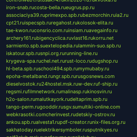
iron-snab.ru
costa-bella.ru
eugrus.pp.ru
associaciya39.ru
primexpo.spb.ru
bezmorchin.ru
ia2.ru
cpt21.ru
ispecspb.ru
regahost.ru
kolosok-elita.ru
tae-kwon.ru
consrio.com.ru
insiam.ru
avegainfo.ru
archery161.ru
bigencyclica.ru
vlast16.ru
korru.net
sarmiento.spb.su
extelopedia.ru
lammin-suo.spb.ru
iskatour.spb.ru
snpi.org.ru
running-line.ru
krygeva-spa.ru
chel.net.ru
rust-loco.ru
dugshop.ru
hl-beta.spb.ru
school494.spb.ru
mymubaby.ru
epoha-metalband.ru
ngr.spb.ru
rusgosnews.com
dieselvostok.ru
24hostel.msk.ru
w-dev.ru
f-ship.ru
regsmi.ru
filmnetwork.ru
malinasp.ru
kinosvin.ru
h2o-salon.ru
malutkayork.ru
deltaprim.spb.ru
tango-perm.ru
gooddir.ru
sgv.su
multiki-online.com
webkrasotki.com
cherinvest.ru
detskiy-ostrov.ru
ankou.spb.ru
alvesta1.ru
pdf-creator.ru
nix-files.org.ru
sakhatoday.ru
elektrikersymboler.ru
sputnikyes.ru