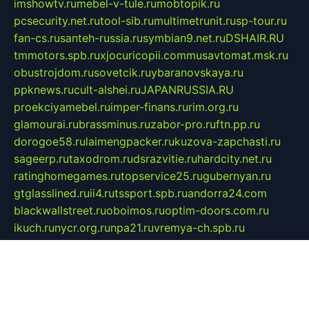
imshowtv.ru
mebel-v-tule.ru
mobtopik.ru
pcsecurity.net.ru
tool-sib.ru
multimetrunit.ru
sp-tour.ru
fan-cs.ru
santeh-russia.ru
symbian9.net.ru
DSHAIR.RU
tmmotors.spb.ru
xjocuricopii.com
musavtomat.msk.ru
obustrojdom.ru
sovetcik.ru
ybaranovskaya.ru
ppknews.ru
cult-alshei.ru
JAPANRUSSIA.RU
proekciyamebel.ru
imper-finans.ru
rim.org.ru
glamourai.ru
brassminus.ru
zabor-pro.ru
ftn.pp.ru
dorogoe58.ru
laimengpacker.ru
kuzova-zapchasti.ru
sageerp.ru
taxodrom.ru
dsrazvitie.ru
hardcity.net.ru
ratinghomegames.ru
topservice25.ru
gubernyan.ru
gtglasslined.ru
ii4.ru
tssport.spb.ru
andorra24.com
blackwallstreet.ru
oboimos.ru
optim-doors.com.ru
ikuch.ru
nycr.org.ru
npa21.ru
vremya-ch.spb.ru
desert000.ru
ivtorgi.ru
ifiori.ru
catalog-statei.ru
dcv.org.ru
spetsmaster174.ru
ipkameryhiseeu.ru
dum26.ru
ruspol.spb.ru
fr-opendp.ru
kam-solnyshko.ru
cheyenne-arapaho.ru
sevzapmetal.spb.ru