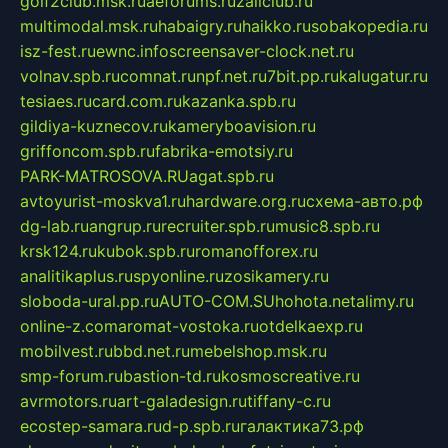
golf2club.msk.ru
aeforums.ru
zallclub.ru
multimodal.msk.ru
habaigry.ru
haikko.ru
sobakopedia.ru
isz-fest.ru
ewnc.info
screensaver-clock.net.ru
volnav.spb.ru
comnat.ru
npf.net.ru
7bit.pp.ru
kalugatur.ru
tesiaes.ru
card.com.ru
kazanka.spb.ru
gildiya-kuznecov.ru
kameryboavision.ru
griffoncom.spb.ru
fabrika-emotsiy.ru
PARK-MATROSOVA.RU
agat.spb.ru
avtoyurist-moskva1.ru
hardware.org.ru
схема-авто.рф
dg-lab.ru
angrup.ru
recruiter.spb.ru
music8.spb.ru
krsk124.ru
kubok.spb.ru
romanofforex.ru
analitikaplus.ru
spyonline.ru
zosikamery.ru
sloboda-ural.pp.ru
AUTO-COM.SU
hohota.net
alimy.ru
online-z.com
aromat-vostoka.ru
otdelkaexp.ru
mobilvest.ru
bbd.net.ru
mebelshop.msk.ru
smp-forum.ru
bastion-td.ru
kosmoscreative.ru
avrmotors.ru
art-galadesign.ru
tiffany-c.ru
ecostep-samara.ru
d-p.spb.ru
галактика73.рф