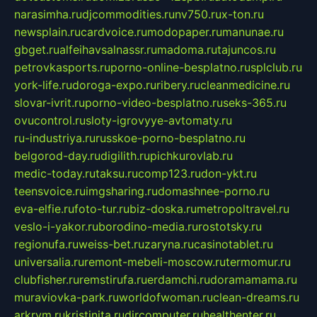
narasimha.ru
djcommodities.ru
nv750.ru
x-ton.ru
newsplain.ru
cardvoice.ru
modopaper.ru
manunae.ru
gbget.ru
alfeihavsalnassr.ru
madoma.ru
tajuncos.ru
petrovkasports.ru
porno-online-besplatno.ru
splclub.ru
york-life.ru
doroga-expo.ru
ribery.ru
cleanmedicine.ru
slovar-ivrit.ru
porno-video-besplatno.ru
seks-365.ru
ovucontrol.ru
sloty-igrovyye-avtomaty.ru
ru-industriya.ru
russkoe-porno-besplatno.ru
belgorod-day.ru
digilith.ru
pichkurovlab.ru
medic-today.ru
taksu.ru
comp123.ru
don-ykt.ru
teensvoice.ru
imgsharing.ru
domashnee-porno.ru
eva-elfie.ru
foto-tur.ru
biz-doska.ru
metropoltravel.ru
veslo-i-yakor.ru
borodino-media.ru
rostotsky.ru
regionufa.ru
weiss-bet.ru
zaryna.ru
casinotablet.ru
universalia.ru
remont-mebeli-moscow.ru
termomur.ru
clubfisher.ru
remstirufa.ru
erdamchi.ru
doramamama.ru
muraviovka-park.ru
worldofwoman.ru
clean-dreams.ru
arkrym.ru
kristinita.ru
dircomputer.ru
healthenter.ru