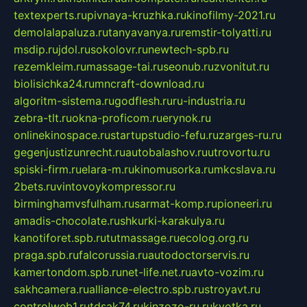
textexperts.ru
pivnaya-kruzhka.ru
kinofilmy-2021.ru
demolalapaluza.ru
tanyavanya.ru
remstir-tolyatti.ru
msdip.ru
jdol.ru
sokolovr.ru
newtech-spb.ru
rezemkleim.ru
massage-tai.ru
seonub.ru
zvonitut.ru
biolisichka24.ru
mncraft-download.ru
algoritm-sistema.ru
godflesh.ru
ru-industria.ru
zebra-tlt.ru
okna-proficom.ru
erynok.ru
onlinekinospace.ru
startupstudio-fefu.ru
zarges-ru.ru
gegenjustizunrecht.ru
autobalashov.ru
utrovortu.ru
spiski-firm.ru
elara-m.ru
kinomusorka.ru
mkcslava.ru
2bets.ru
vintovoykompressor.ru
birminghamvsfulham.ru
sarmat-komp.ru
pioneeri.ru
amadis-chocolate.ru
shkurki-karakulya.ru
kanotiforet.spb.ru
tutmassage.ru
ecolog.org.ru
praga.spb.ru
falcorussia.ru
autodoctorservis.ru
kamertondom.spb.ru
net-life.net.ru
avto-vozim.ru
sakhcamera.ru
alliance-electro.spb.ru
stroyavt.ru
controlweb1.ru
tdsak74.ru
kinzozo-ru.ru
kvotka.ru