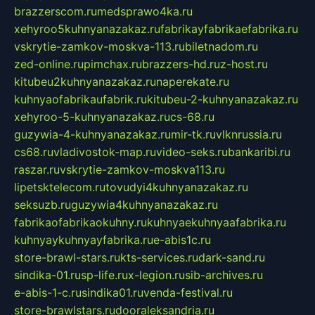
brazzerscom.ru
medsprawo4ka.ru
xehyroo5kuhnyanazakaz.ru
fabrikayfabrikaefabrika.ru
vskrytie-zamkov-moskva-113.ru
biletnadom.ru
zed-online.ru
pimchax.ru
brazzers-hd.ru
z-host.ru
kitubeu2kuhnyanazakaz.ru
naperekate.ru
kuhnyaofabrikaufabrik.ru
kitubeu-2-kuhnyanazakaz.ru
xehyroo-5-kuhnyanazakaz.ru
cs-68.ru
guzywia-4-kuhnyanazakaz.ru
mir-tk.ru
vlknrussia.ru
cs68.ru
vladivostok-map.ru
video-seks.ru
bankaribi.ru
raszar.ru
vskrytie-zamkov-moskva113.ru
lipetsktelecom.ru
tovudyi4kuhnyanazakaz.ru
seksuzb.ru
guzywia4kuhnyanazakaz.ru
fabrikaofabrikaokuhny.ru
kuhnyaekuhnyaafabrika.ru
kuhnyaykuhnyayfabrika.ru
e-abis1c.ru
store-brawl-stars.ru
kts-services.ru
dark-sand.ru
sindika-01.ru
sp-life.ru
x-legion.ru
sib-archives.ru
e-abis-1-c.ru
sindika01.ru
venda-festival.ru
store-brawlstars.ru
dooraleksandria.ru