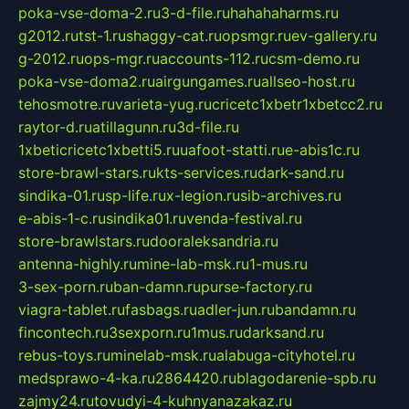
poka-vse-doma-2.ru
3-d-file.ru
hahahaharms.ru
g2012.ru
tst-1.ru
shaggy-cat.ru
opsmgr.ru
ev-gallery.ru
g-2012.ru
ops-mgr.ru
accounts-112.ru
csm-demo.ru
poka-vse-doma2.ru
airgungames.ru
allseo-host.ru
tehosmotre.ru
varieta-yug.ru
cricetc1xbetr1xbetcc2.ru
raytor-d.ru
atillagunn.ru
3d-file.ru
1xbeticricetc1xbetti5.ru
uafoot-statti.ru
e-abis1c.ru
store-brawl-stars.ru
kts-services.ru
dark-sand.ru
sindika-01.ru
sp-life.ru
x-legion.ru
sib-archives.ru
e-abis-1-c.ru
sindika01.ru
venda-festival.ru
store-brawlstars.ru
dooraleksandria.ru
antenna-highly.ru
mine-lab-msk.ru
1-mus.ru
3-sex-porn.ru
ban-damn.ru
purse-factory.ru
viagra-tablet.ru
fasbags.ru
adler-jun.ru
bandamn.ru
fincontech.ru
3sexporn.ru
1mus.ru
darksand.ru
rebus-toys.ru
minelab-msk.ru
alabuga-cityhotel.ru
medsprawo-4-ka.ru
2864420.ru
blagodarenie-spb.ru
zajmy24.ru
tovudyi-4-kuhnyanazakaz.ru