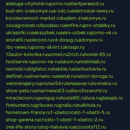
alabuga-cityhotel.ru
pornv.ru
atlantpereezd.ru
bud-em-znakomye.ru
a-cdc.ru
elektrostal-news.ru
korolevremont-market.ru
budem-znakomye.ru
oooagrosnab.ru
fpodaso.ru
emfire.ru
pro-otdelky.ru
ukrasotki.ru
seksuzbek.ru
seks-uzbek.ru
porno-vk.ru
sovratili.ru
olecoon.ru
vd-dosug.ru
adonyev.ru
rbc-news.ru
porno-skvirt.ru
krospr.ru
13autor-kolonka.ru
sormol.ru
2rich.ru
hostel-65.ru
hostserve.ru
porno-na-russkom.ru
mishinlab.ru
neznobi.ru
bigfatcc.ru
habble.ru
starbucksvia.ru
delfinet.ru
silvernano.ru
elestal.ru
vektor-doroga.ru
velotrenajery.ru
pronso54.ru
lenasever.ru
lovinskix.ru
show-pets.ru
smartnews03.ru
discofoxworld.ru
miraclecoon.ru
pongup.ru
hostel65.ru
liura.ru
glasspb.ru
firehunters.ru
gribowo.ru
gnalis.ru
bulkitula.ru
hometown-france.ru
1-xbeticricetc-1-xbetti-5.ru
shop-garena.ru
cricetc-1-xbetr-1-xbetcc-2.ru
one-life-story.ru
top-halyava.ru
accounts112.ru