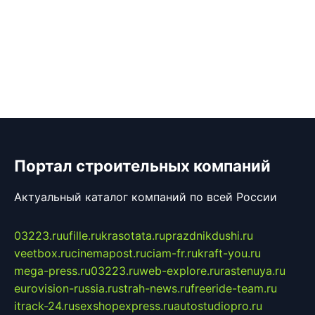
Портал строительных компаний
Актуальный каталог компаний по всей России
03223.ru
ufille.ru
krasotata.ru
prazdnikdushi.ru
veetbox.ru
cinemapost.ru
ciam-fr.ru
kraft-you.ru
mega-press.ru
03223.ru
web-explore.ru
rastenuya.ru
eurovision-russia.ru
strah-news.ru
freeride-team.ru
itrack-24.ru
sexshopexpress.ru
autostudiopro.ru