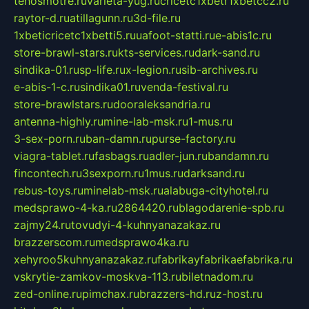
tehosmotre.ru
varieta-yug.ru
cricetc1xbetr1xbetcc2.ru
raytor-d.ru
atillagunn.ru
3d-file.ru
1xbeticricetc1xbetti5.ru
uafoot-statti.ru
e-abis1c.ru
store-brawl-stars.ru
kts-services.ru
dark-sand.ru
sindika-01.ru
sp-life.ru
x-legion.ru
sib-archives.ru
e-abis-1-c.ru
sindika01.ru
venda-festival.ru
store-brawlstars.ru
dooraleksandria.ru
antenna-highly.ru
mine-lab-msk.ru
1-mus.ru
3-sex-porn.ru
ban-damn.ru
purse-factory.ru
viagra-tablet.ru
fasbags.ru
adler-jun.ru
bandamn.ru
fincontech.ru
3sexporn.ru
1mus.ru
darksand.ru
rebus-toys.ru
minelab-msk.ru
alabuga-cityhotel.ru
medsprawo-4-ka.ru
2864420.ru
blagodarenie-spb.ru
zajmy24.ru
tovudyi-4-kuhnyanazakaz.ru
brazzerscom.ru
medsprawo4ka.ru
xehyroo5kuhnyanazakaz.ru
fabrikayfabrikaefabrika.ru
vskrytie-zamkov-moskva-113.ru
biletnadom.ru
zed-online.ru
pimchax.ru
brazzers-hd.ru
z-host.ru