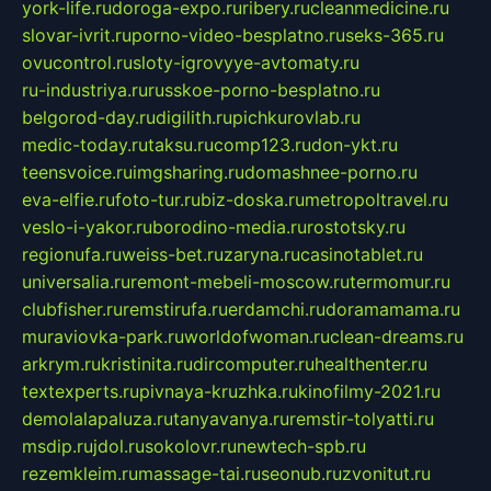
york-life.ru
doroga-expo.ru
ribery.ru
cleanmedicine.ru
slovar-ivrit.ru
porno-video-besplatno.ru
seks-365.ru
ovucontrol.ru
sloty-igrovyye-avtomaty.ru
ru-industriya.ru
russkoe-porno-besplatno.ru
belgorod-day.ru
digilith.ru
pichkurovlab.ru
medic-today.ru
taksu.ru
comp123.ru
don-ykt.ru
teensvoice.ru
imgsharing.ru
domashnee-porno.ru
eva-elfie.ru
foto-tur.ru
biz-doska.ru
metropoltravel.ru
veslo-i-yakor.ru
borodino-media.ru
rostotsky.ru
regionufa.ru
weiss-bet.ru
zaryna.ru
casinotablet.ru
universalia.ru
remont-mebeli-moscow.ru
termomur.ru
clubfisher.ru
remstirufa.ru
erdamchi.ru
doramamama.ru
muraviovka-park.ru
worldofwoman.ru
clean-dreams.ru
arkrym.ru
kristinita.ru
dircomputer.ru
healthenter.ru
textexperts.ru
pivnaya-kruzhka.ru
kinofilmy-2021.ru
demolalapaluza.ru
tanyavanya.ru
remstir-tolyatti.ru
msdip.ru
jdol.ru
sokolovr.ru
newtech-spb.ru
rezemkleim.ru
massage-tai.ru
seonub.ru
zvonitut.ru