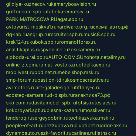
gildiya-kuznecov.ru
kameryboavision.ru
griffoncom.spb.ru
fabrika-emotsiy.ru
PARK-MATROSOVA.RU
agat.spb.ru
avtoyurist-moskva1.ru
hardware.org.ru
схема-авто.рф
dg-lab.ru
angrup.ru
recruiter.spb.ru
music8.spb.ru
krsk124.ru
kubok.spb.ru
romanofforex.ru
analitikaplus.ru
spyonline.ru
zosikamery.ru
sloboda-ural.pp.ru
AUTO-COM.SU
hohota.net
alimy.ru
online-z.com
aromat-vostoka.ru
otdelkaexp.ru
mobilvest.ru
bbd.net.ru
mebelshop.msk.ru
smp-forum.ru
bastion-td.ru
kosmoscreative.ru
avrmotors.ru
art-galadesign.ru
tiffany-c.ru
ecostep-samara.ru
d-p.spb.ru
галактика73.рф
sko.com.ru
davitamebel-spb.ru
fotsis.ru
tesiaes.ru
kokoroyari.spb.ru
blesna-kazan.ru
mossilver.ru
lenderoq.ru
sergeydobrin.ru
tochkazvuka.msk.ru
people-of-art.ru
bezzubova.ru
clubtibet.ru
orior-aks.ru
dynamoauto.ru
szk-favorit.ru
carlines.ru
flatnsk.ru