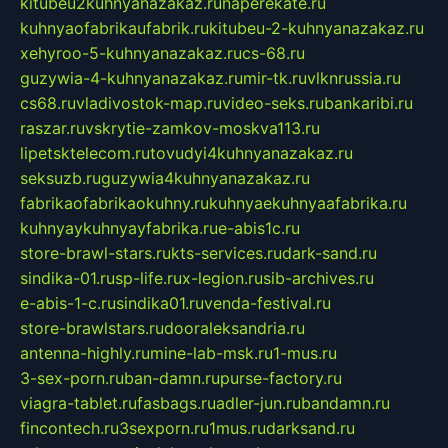
kitubeu2kuhnyanazakaz.ru
naperekate.ru
kuhnyaofabrikaufabrik.ru
kitubeu-2-kuhnyanazakaz.ru
xehyroo-5-kuhnyanazakaz.ru
cs-68.ru
guzywia-4-kuhnyanazakaz.ru
mir-tk.ru
vlknrussia.ru
cs68.ru
vladivostok-map.ru
video-seks.ru
bankaribi.ru
raszar.ru
vskrytie-zamkov-moskva113.ru
lipetsktelecom.ru
tovudyi4kuhnyanazakaz.ru
seksuzb.ru
guzywia4kuhnyanazakaz.ru
fabrikaofabrikaokuhny.ru
kuhnyaekuhnyaafabrika.ru
kuhnyaykuhnyayfabrika.ru
e-abis1c.ru
store-brawl-stars.ru
kts-services.ru
dark-sand.ru
sindika-01.ru
sp-life.ru
x-legion.ru
sib-archives.ru
e-abis-1-c.ru
sindika01.ru
venda-festival.ru
store-brawlstars.ru
dooraleksandria.ru
antenna-highly.ru
mine-lab-msk.ru
1-mus.ru
3-sex-porn.ru
ban-damn.ru
purse-factory.ru
viagra-tablet.ru
fasbags.ru
adler-jun.ru
bandamn.ru
fincontech.ru
3sexporn.ru
1mus.ru
darksand.ru