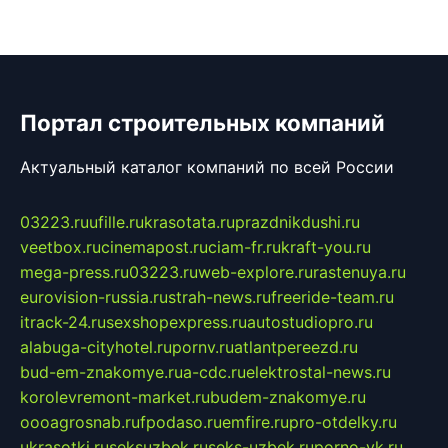
Портал строительных компаний
Актуальный каталог компаний по всей России
03223.ru
ufille.ru
krasotata.ru
prazdnikdushi.ru
veetbox.ru
cinemapost.ru
ciam-fr.ru
kraft-you.ru
mega-press.ru
03223.ru
web-explore.ru
rastenuya.ru
eurovision-russia.ru
strah-news.ru
freeride-team.ru
itrack-24.ru
sexshopexpress.ru
autostudiopro.ru
alabuga-cityhotel.ru
pornv.ru
atlantpereezd.ru
bud-em-znakomye.ru
a-cdc.ru
elektrostal-news.ru
korolevremont-market.ru
budem-znakomye.ru
oooagrosnab.ru
fpodaso.ru
emfire.ru
pro-otdelky.ru
ukrasotki.ru
seksuzbek.ru
seks-uzbek.ru
porno-vk.ru