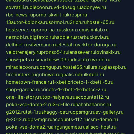
sovratili.ru
olecoon.ru
vd-dosug.ru
adonyev.ru
rbc-news.ru
porno-skvirt.ru
krospr.ru
13autor-kolonka.ru
sormol.ru
2rich.ru
hostel-65.ru
hostserve.ru
porno-na-russkom.ru
mishinlab.ru
neznobi.ru
bigfatcc.ru
habble.ru
starbucksvia.ru
delfinet.ru
silvernano.ru
elestal.ru
vektor-doroga.ru
velotrenajery.ru
pronso54.ru
lenasever.ru
lovinskix.ru
show-pets.ru
smartnews03.ru
discofoxworld.ru
miraclecoon.ru
pongup.ru
hostel65.ru
liura.ru
glasspb.ru
firehunters.ru
gribowo.ru
gnalis.ru
bulkitula.ru
hometown-france.ru
1-xbeticricetc-1-xbetti-5.ru
shop-garena.ru
cricetc-1-xbetr-1-xbetcc-2.ru
one-life-story.ru
top-halyava.ru
accounts112.ru
poka-vse-doma-2.ru
3-d-file.ru
hahahaharms.ru
g2012.ru
tst-1.ru
shaggy-cat.ru
opsmgr.ru
ev-gallery.ru
g-2012.ru
ops-mgr.ru
accounts-112.ru
csm-demo.ru
poka-vse-doma2.ru
airgungames.ru
allseo-host.ru