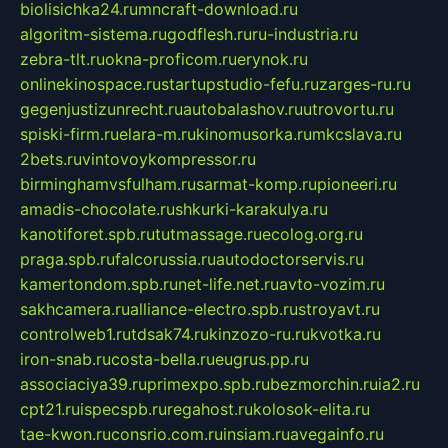
biolisichka24.ru
mncraft-download.ru
algoritm-sistema.ru
godflesh.ru
ru-industria.ru
zebra-tlt.ru
okna-proficom.ru
erynok.ru
onlinekinospace.ru
startupstudio-fefu.ru
zarges-ru.ru
gegenjustizunrecht.ru
autobalashov.ru
utrovortu.ru
spiski-firm.ru
elara-m.ru
kinomusorka.ru
mkcslava.ru
2bets.ru
vintovoykompressor.ru
birminghamvsfulham.ru
sarmat-komp.ru
pioneeri.ru
amadis-chocolate.ru
shkurki-karakulya.ru
kanotiforet.spb.ru
tutmassage.ru
ecolog.org.ru
praga.spb.ru
falcorussia.ru
autodoctorservis.ru
kamertondom.spb.ru
net-life.net.ru
avto-vozim.ru
sakhcamera.ru
alliance-electro.spb.ru
stroyavt.ru
controlweb1.ru
tdsak74.ru
kinzozo-ru.ru
kvotka.ru
iron-snab.ru
costa-bella.ru
eugrus.pp.ru
associaciya39.ru
primexpo.spb.ru
bezmorchin.ru
ia2.ru
cpt21.ru
ispecspb.ru
regahost.ru
kolosok-elita.ru
tae-kwon.ru
consrio.com.ru
insiam.ru
avegainfo.ru