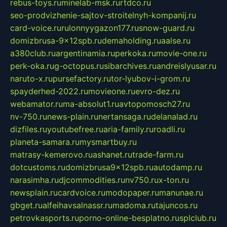
rebus-toys.ru
minelab-msk.ru
rtdco.ru
seo-prodvizhenie-sajtov-stroitelnyh-kompanij.ru
card-voice.ru
rulonnyygazon177.ru
snow-guard.ru
domizbrusa-9x12spb.ru
demaholding.ru
aalse.ru
a380club.ru
argentinamia.ru
perkoka.ru
movie-one.ru
perk-oka.ru
g-octopus.ru
sibarchives.ru
andreislyusar.ru
naruto-x.ru
pursefactory.ru
tor-lyubov-i-grom.ru
spayderhed-2022.ru
movieone.ru
evro-dez.ru
webamator.ru
ma-absolut1.ru
avtopomosch27.ru
nv-750.ru
news-plain.ru
nertansaga.ru
delanalad.ru
dizfiles.ru
youtubefree.ru
aria-family.ru
roadli.ru
planeta-samara.ru
mysmartbuy.ru
matrasy-kemerovo.ru
ashanet.ru
trade-farm.ru
dotcustoms.ru
domizbrusa9x12spb.ru
autodamp.ru
narasimha.ru
djcommodities.ru
nv750.ru
x-ton.ru
newsplain.ru
cardvoice.ru
modopaper.ru
manunae.ru
gbget.ru
alfeihavsalnassr.ru
madoma.ru
tajuncos.ru
petrovkasports.ru
porno-online-besplatno.ru
splclub.ru