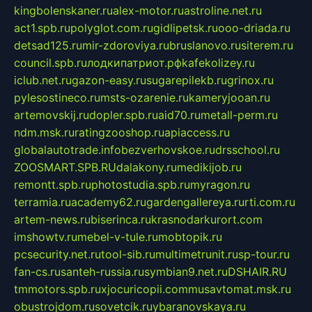
kingbolenskaner.ru
alex-motor.ru
astroline.net.ru
act1.spb.ru
polyglot.com.ru
gidlipetsk.ru
ooo-driada.ru
detsad125.ru
mir-zdoroviya.ru
bruslanovo.ru
siterem.ru
council.spb.ru
лодкипатриот.рф
kafekolizey.ru
iclub.net.ru
gazon-easy.ru
sugarepilekb.ru
grinox.ru
pylesostineco.ru
msts-ozarenie.ru
kameryjooan.ru
artemovskij.ru
dopler.spb.ru
aid70.ru
metall-perm.ru
ndm.msk.ru
ratingzooshop.ru
apiaccess.ru
globalautotrade.info
bezverhovskoe.ru
drsschool.ru
ZOOSMART.SPB.RU
dalakony.ru
medikijob.ru
remontt.spb.ru
photostudia.spb.ru
myragon.ru
terramia.ru
academy62.ru
gardengallereya.ru
rti.com.ru
artem-news.ru
biserinca.ru
krasnodarkurort.com
imshowtv.ru
mebel-v-tule.ru
mobtopik.ru
pcsecurity.net.ru
tool-sib.ru
multimetrunit.ru
sp-tour.ru
fan-cs.ru
santeh-russia.ru
symbian9.net.ru
DSHAIR.RU
tmmotors.spb.ru
xjocuricopii.com
musavtomat.msk.ru
obustrojdom.ru
sovetcik.ru
ybaranovskaya.ru