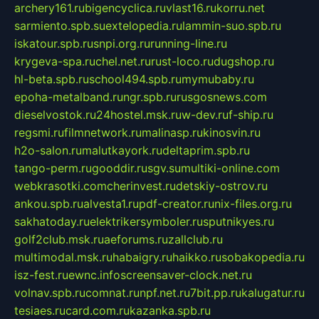
archery161.ru
bigencyclica.ru
vlast16.ru
korru.net
sarmiento.spb.su
extelopedia.ru
lammin-suo.spb.ru
iskatour.spb.ru
snpi.org.ru
running-line.ru
krygeva-spa.ru
chel.net.ru
rust-loco.ru
dugshop.ru
hl-beta.spb.ru
school494.spb.ru
mymubaby.ru
epoha-metalband.ru
ngr.spb.ru
rusgosnews.com
dieselvostok.ru
24hostel.msk.ru
w-dev.ru
f-ship.ru
regsmi.ru
filmnetwork.ru
malinasp.ru
kinosvin.ru
h2o-salon.ru
malutkayork.ru
deltaprim.spb.ru
tango-perm.ru
gooddir.ru
sgv.su
multiki-online.com
webkrasotki.com
cherinvest.ru
detskiy-ostrov.ru
ankou.spb.ru
alvesta1.ru
pdf-creator.ru
nix-files.org.ru
sakhatoday.ru
elektrikersymboler.ru
sputnikyes.ru
golf2club.msk.ru
aeforums.ru
zallclub.ru
multimodal.msk.ru
habaigry.ru
haikko.ru
sobakopedia.ru
isz-fest.ru
ewnc.info
screensaver-clock.net.ru
volnav.spb.ru
comnat.ru
npf.net.ru
7bit.pp.ru
kalugatur.ru
tesiaes.ru
card.com.ru
kazanka.spb.ru