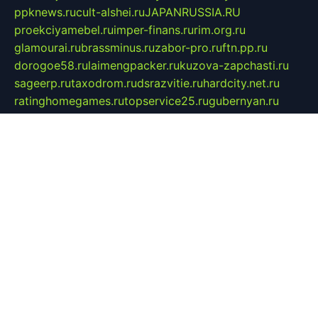
ppknews.ru
cult-alshei.ru
JAPANRUSSIA.RU
proekciyamebel.ru
imper-finans.ru
rim.org.ru
glamourai.ru
brassminus.ru
zabor-pro.ru
ftn.pp.ru
dorogoe58.ru
laimengpacker.ru
kuzova-zapchasti.ru
sageerp.ru
taxodrom.ru
dsrazvitie.ru
hardcity.net.ru
ratinghomegames.ru
topservice25.ru
gubernyan.ru
gtglasslined.ru
ii4.ru
tssport.spb.ru
andorra24.com
blackwallstreet.ru
oboimos.ru
optim-doors.com.ru
ikuch.ru
nycr.org.ru
npa21.ru
vremya-ch.spb.ru
desert000.ru
ivtorgi.ru
ifiori.ru
catalog-statei.ru
dcv.org.ru
spetsmaster174.ru
ipkameryhiseeu.ru
dum26.ru
ruspol.spb.ru
fr-opendp.ru
kam-solnyshko.ru
cheyenne-arapaho.ru
sevzapmetal.spb.ru
ted-lapidus.spb.ru
parasite-eliminator.ru
sigma-complete.ru
modernworld.ru
dama-moda.ru
eholot-group.ru
sk-nvkz.ru
DRONGOLD.RU
democratia2.ru
i-farmer.ru
mass-sport.org
jablonex.spb.ru
bookmess.ru
linkword.ru