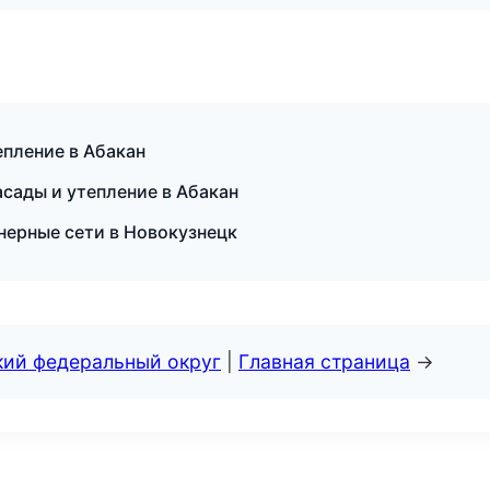
пление в Абакан
сады и утепление в Абакан
ерные сети в Новокузнецк
кий федеральный округ
|
Главная страница
→