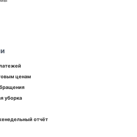
емы
ми
платежей
птовым ценам
обращения
ая уборка
женедельный отчёт