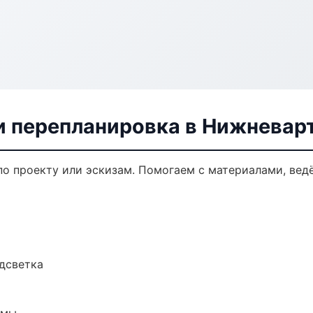
и перепланировка в Нижневар
по проекту или эскизам. Помогаем с материалами, ве
одсветка