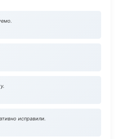
уемо.
у.
ативно исправили.