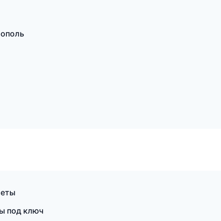
рополь
меты
ы под ключ