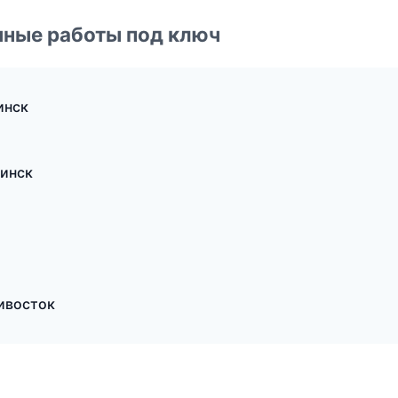
чные работы под ключ
инск
инск
ивосток