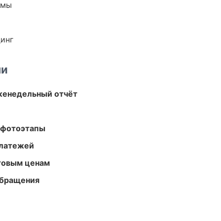
емы
динг
ми
женедельный отчёт
 фотоэтапы
платежей
птовым ценам
обращения