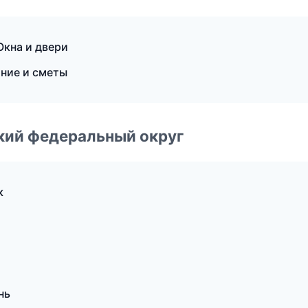
кна и двери
ние и сметы
ский федеральный округ
к
нь