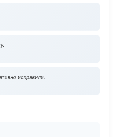
у.
ативно исправили.