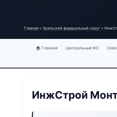
Портал строительны
Главная
»
Уральский федеральный округ
» ИнжСт
🏠 Главная
Центральный ФО
Севе
ИнжСтрой Монт