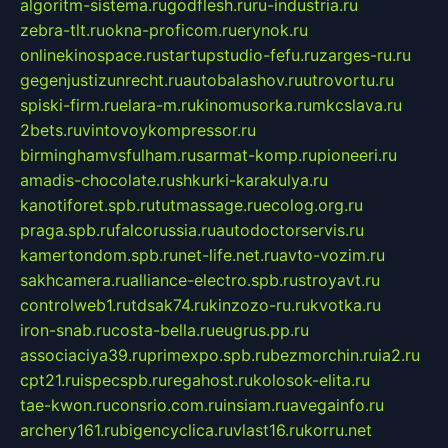
algoritm-sistema.ru
godflesh.ru
ru-industria.ru
zebra-tlt.ru
okna-proficom.ru
erynok.ru
onlinekinospace.ru
startupstudio-fefu.ru
zarges-ru.ru
gegenjustizunrecht.ru
autobalashov.ru
utrovortu.ru
spiski-firm.ru
elara-m.ru
kinomusorka.ru
mkcslava.ru
2bets.ru
vintovoykompressor.ru
birminghamvsfulham.ru
sarmat-komp.ru
pioneeri.ru
amadis-chocolate.ru
shkurki-karakulya.ru
kanotiforet.spb.ru
tutmassage.ru
ecolog.org.ru
praga.spb.ru
falcorussia.ru
autodoctorservis.ru
kamertondom.spb.ru
net-life.net.ru
avto-vozim.ru
sakhcamera.ru
alliance-electro.spb.ru
stroyavt.ru
controlweb1.ru
tdsak74.ru
kinzozo-ru.ru
kvotka.ru
iron-snab.ru
costa-bella.ru
eugrus.pp.ru
associaciya39.ru
primexpo.spb.ru
bezmorchin.ru
ia2.ru
cpt21.ru
ispecspb.ru
regahost.ru
kolosok-elita.ru
tae-kwon.ru
consrio.com.ru
insiam.ru
avegainfo.ru
archery161.ru
bigencyclica.ru
vlast16.ru
korru.net