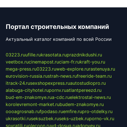
Портал строительных компаний
Актуальный каталог компаний по всей России
03223.ru
ufille.ru
krasotata.ru
prazdnikdushi.ru
veetbox.ru
cinemapost.ru
ciam-fr.ru
kraft-you.ru
mega-press.ru
03223.ru
web-explore.ru
rastenuya.ru
eurovision-russia.ru
strah-news.ru
freeride-team.ru
itrack-24.ru
sexshopexpress.ru
autostudiopro.ru
alabuga-cityhotel.ru
pornv.ru
atlantpereezd.ru
bud-em-znakomye.ru
a-cdc.ru
elektrostal-news.ru
korolevremont-market.ru
budem-znakomye.ru
oooagrosnab.ru
fpodaso.ru
emfire.ru
pro-otdelky.ru
ukrasotki.ru
seksuzbek.ru
seks-uzbek.ru
porno-vk.ru
sovratili.ru
olecoon.ru
vd-dosug.ru
adonyev.ru