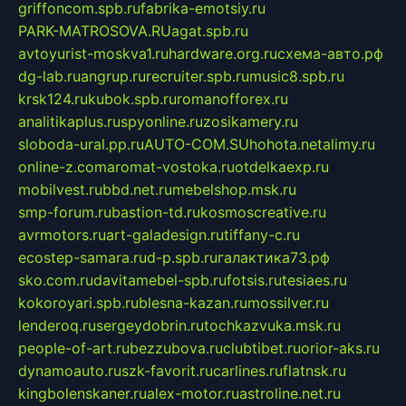
griffoncom.spb.ru
fabrika-emotsiy.ru
PARK-MATROSOVA.RU
agat.spb.ru
avtoyurist-moskva1.ru
hardware.org.ru
схема-авто.рф
dg-lab.ru
angrup.ru
recruiter.spb.ru
music8.spb.ru
krsk124.ru
kubok.spb.ru
romanofforex.ru
analitikaplus.ru
spyonline.ru
zosikamery.ru
sloboda-ural.pp.ru
AUTO-COM.SU
hohota.net
alimy.ru
online-z.com
aromat-vostoka.ru
otdelkaexp.ru
mobilvest.ru
bbd.net.ru
mebelshop.msk.ru
smp-forum.ru
bastion-td.ru
kosmoscreative.ru
avrmotors.ru
art-galadesign.ru
tiffany-c.ru
ecostep-samara.ru
d-p.spb.ru
галактика73.рф
sko.com.ru
davitamebel-spb.ru
fotsis.ru
tesiaes.ru
kokoroyari.spb.ru
blesna-kazan.ru
mossilver.ru
lenderoq.ru
sergeydobrin.ru
tochkazvuka.msk.ru
people-of-art.ru
bezzubova.ru
clubtibet.ru
orior-aks.ru
dynamoauto.ru
szk-favorit.ru
carlines.ru
flatnsk.ru
kingbolenskaner.ru
alex-motor.ru
astroline.net.ru