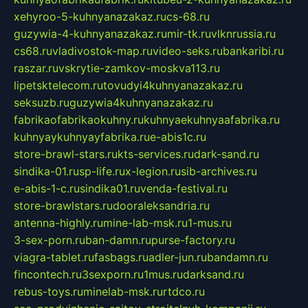
xehyroo-5-kuhnyanazakaz.ru
cs-68.ru
guzywia-4-kuhnyanazakaz.ru
mir-tk.ru
vlknrussia.ru
cs68.ru
vladivostok-map.ru
video-seks.ru
bankaribi.ru
raszar.ru
vskrytie-zamkov-moskva113.ru
lipetsktelecom.ru
tovudyi4kuhnyanazakaz.ru
seksuzb.ru
guzywia4kuhnyanazakaz.ru
fabrikaofabrikaokuhny.ru
kuhnyaekuhnyaafabrika.ru
kuhnyaykuhnyayfabrika.ru
e-abis1c.ru
store-brawl-stars.ru
kts-services.ru
dark-sand.ru
sindika-01.ru
sp-life.ru
x-legion.ru
sib-archives.ru
e-abis-1-c.ru
sindika01.ru
venda-festival.ru
store-brawlstars.ru
dooraleksandria.ru
antenna-highly.ru
mine-lab-msk.ru
1-mus.ru
3-sex-porn.ru
ban-damn.ru
purse-factory.ru
viagra-tablet.ru
fasbags.ru
adler-jun.ru
bandamn.ru
fincontech.ru
3sexporn.ru
1mus.ru
darksand.ru
rebus-toys.ru
minelab-msk.ru
rtdco.ru