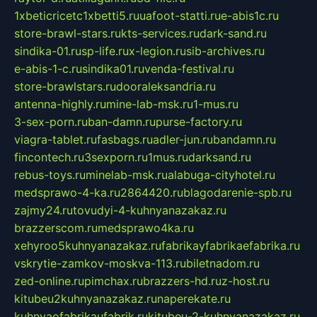
1xbeticricetc1xbetti5.ru
uafoot-statti.ru
e-abis1c.ru
store-brawl-stars.ru
kts-services.ru
dark-sand.ru
sindika-01.ru
sp-life.ru
x-legion.ru
sib-archives.ru
e-abis-1-c.ru
sindika01.ru
venda-festival.ru
store-brawlstars.ru
dooraleksandria.ru
antenna-highly.ru
mine-lab-msk.ru
1-mus.ru
3-sex-porn.ru
ban-damn.ru
purse-factory.ru
viagra-tablet.ru
fasbags.ru
adler-jun.ru
bandamn.ru
fincontech.ru
3sexporn.ru
1mus.ru
darksand.ru
rebus-toys.ru
minelab-msk.ru
alabuga-cityhotel.ru
medsprawo-4-ka.ru
2864420.ru
blagodarenie-spb.ru
zajmy24.ru
tovudyi-4-kuhnyanazakaz.ru
brazzerscom.ru
medsprawo4ka.ru
xehyroo5kuhnyanazakaz.ru
fabrikayfabrikaefabrika.ru
vskrytie-zamkov-moskva-113.ru
biletnadom.ru
zed-online.ru
pimchax.ru
brazzers-hd.ru
z-host.ru
kitubeu2kuhnyanazakaz.ru
naperekate.ru
kuhnyaofabrikaufabrik.ru
kitubeu-2-kuhnyanazakaz.ru