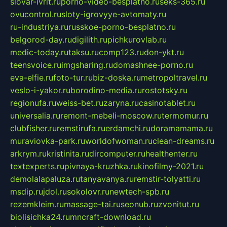
slovar-ivrit.ru
porno-video-besplatno.ru
seks-365.ru
ovucontrol.ru
sloty-igrovyye-avtomaty.ru
ru-industriya.ru
russkoe-porno-besplatno.ru
belgorod-day.ru
digilith.ru
pichkurovlab.ru
medic-today.ru
taksu.ru
comp123.ru
don-ykt.ru
teensvoice.ru
imgsharing.ru
domashnee-porno.ru
eva-elfie.ru
foto-tur.ru
biz-doska.ru
metropoltravel.ru
veslo-i-yakor.ru
borodino-media.ru
rostotsky.ru
regionufa.ru
weiss-bet.ru
zaryna.ru
casinotablet.ru
universalia.ru
remont-mebeli-moscow.ru
termomur.ru
clubfisher.ru
remstirufa.ru
erdamchi.ru
doramamama.ru
muraviovka-park.ru
worldofwoman.ru
clean-dreams.ru
arkrym.ru
kristinita.ru
dircomputer.ru
healthenter.ru
textexperts.ru
pivnaya-kruzhka.ru
kinofilmy-2021.ru
demolalapaluza.ru
tanyavanya.ru
remstir-tolyatti.ru
msdip.ru
jdol.ru
sokolovr.ru
newtech-spb.ru
rezemkleim.ru
massage-tai.ru
seonub.ru
zvonitut.ru
biolisichka24.ru
mncraft-download.ru