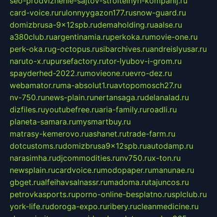
seo-prodvizhenie-sajtov-stroitelnyh-kompanij.ru
card-voice.ru
rulonnyygazon177.ru
snow-guard.ru
domizbrusa-9x12spb.ru
demaholding.ru
aalse.ru
a380club.ru
argentinamia.ru
perkoka.ru
movie-one.ru
perk-oka.ru
g-octopus.ru
sibarchives.ru
andreislyusar.ru
naruto-x.ru
pursefactory.ru
tor-lyubov-i-grom.ru
spayderhed-2022.ru
movieone.ru
evro-dez.ru
webamator.ru
ma-absolut1.ru
avtopomosch27.ru
nv-750.ru
news-plain.ru
nertansaga.ru
delanalad.ru
dizfiles.ru
youtubefree.ru
aria-family.ru
roadli.ru
planeta-samara.ru
mysmartbuy.ru
matrasy-kemerovo.ru
ashanet.ru
trade-farm.ru
dotcustoms.ru
domizbrusa9x12spb.ru
autodamp.ru
narasimha.ru
djcommodities.ru
nv750.ru
x-ton.ru
newsplain.ru
cardvoice.ru
modopaper.ru
manunae.ru
gbget.ru
alfeihavsalnassr.ru
madoma.ru
tajuncos.ru
petrovkasports.ru
porno-online-besplatno.ru
splclub.ru
york-life.ru
doroga-expo.ru
ribery.ru
cleanmedicine.ru