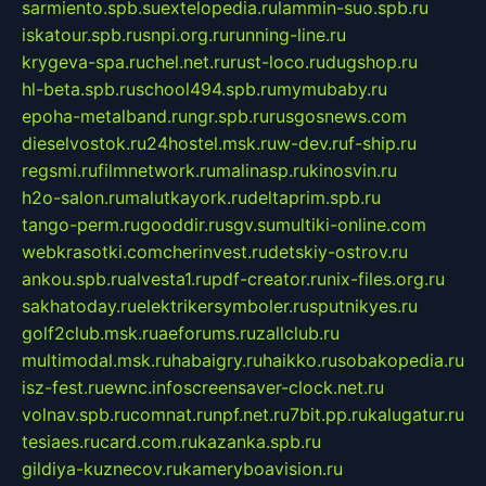
sarmiento.spb.su
extelopedia.ru
lammin-suo.spb.ru
iskatour.spb.ru
snpi.org.ru
running-line.ru
krygeva-spa.ru
chel.net.ru
rust-loco.ru
dugshop.ru
hl-beta.spb.ru
school494.spb.ru
mymubaby.ru
epoha-metalband.ru
ngr.spb.ru
rusgosnews.com
dieselvostok.ru
24hostel.msk.ru
w-dev.ru
f-ship.ru
regsmi.ru
filmnetwork.ru
malinasp.ru
kinosvin.ru
h2o-salon.ru
malutkayork.ru
deltaprim.spb.ru
tango-perm.ru
gooddir.ru
sgv.su
multiki-online.com
webkrasotki.com
cherinvest.ru
detskiy-ostrov.ru
ankou.spb.ru
alvesta1.ru
pdf-creator.ru
nix-files.org.ru
sakhatoday.ru
elektrikersymboler.ru
sputnikyes.ru
golf2club.msk.ru
aeforums.ru
zallclub.ru
multimodal.msk.ru
habaigry.ru
haikko.ru
sobakopedia.ru
isz-fest.ru
ewnc.info
screensaver-clock.net.ru
volnav.spb.ru
comnat.ru
npf.net.ru
7bit.pp.ru
kalugatur.ru
tesiaes.ru
card.com.ru
kazanka.spb.ru
gildiya-kuznecov.ru
kameryboavision.ru