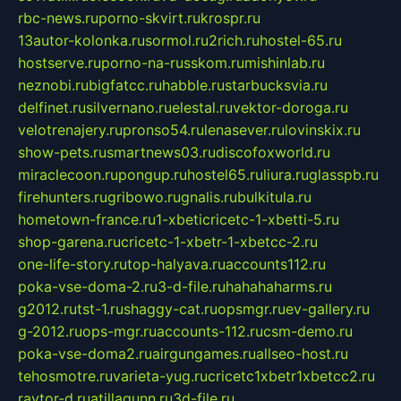
rbc-news.ru
porno-skvirt.ru
krospr.ru
13autor-kolonka.ru
sormol.ru
2rich.ru
hostel-65.ru
hostserve.ru
porno-na-russkom.ru
mishinlab.ru
neznobi.ru
bigfatcc.ru
habble.ru
starbucksvia.ru
delfinet.ru
silvernano.ru
elestal.ru
vektor-doroga.ru
velotrenajery.ru
pronso54.ru
lenasever.ru
lovinskix.ru
show-pets.ru
smartnews03.ru
discofoxworld.ru
miraclecoon.ru
pongup.ru
hostel65.ru
liura.ru
glasspb.ru
firehunters.ru
gribowo.ru
gnalis.ru
bulkitula.ru
hometown-france.ru
1-xbeticricetc-1-xbetti-5.ru
shop-garena.ru
cricetc-1-xbetr-1-xbetcc-2.ru
one-life-story.ru
top-halyava.ru
accounts112.ru
poka-vse-doma-2.ru
3-d-file.ru
hahahaharms.ru
g2012.ru
tst-1.ru
shaggy-cat.ru
opsmgr.ru
ev-gallery.ru
g-2012.ru
ops-mgr.ru
accounts-112.ru
csm-demo.ru
poka-vse-doma2.ru
airgungames.ru
allseo-host.ru
tehosmotre.ru
varieta-yug.ru
cricetc1xbetr1xbetcc2.ru
raytor-d.ru
atillagunn.ru
3d-file.ru