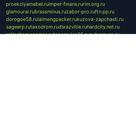
proekciyamebel.ru
imper-finans.ru
rim.org.ru
glamourai.ru
brassminus.ru
zabor-pro.ru
ftn.pp.ru
dorogoe58.ru
laimengpacker.ru
kuzova-zapchasti.ru
sageerp.ru
taxodrom.ru
dsrazvitie.ru
hardcity.net.ru
ratinghomegames.ru
topservice25.ru
gubernyan.ru
gtglasslined.ru
ii4.ru
tssport.spb.ru
andorra24.com
blackwallstreet.ru
oboimos.ru
optim-doors.com.ru
ikuch.ru
nycr.org.ru
npa21.ru
vremya-ch.spb.ru
desert000.ru
ivtorgi.ru
ifiori.ru
catalog-statei.ru
dcv.org.ru
spetsmaster174.ru
ipkameryhiseeu.ru
dum26.ru
ruspol.spb.ru
fr-opendp.ru
kam-solnyshko.ru
cheyenne-arapaho.ru
sevzapmetal.spb.ru
ted-lapidus.spb.ru
parasite-eliminator.ru
sigma-complete.ru
modernworld.ru
dama-moda.ru
eholot-group.ru
sk-nvkz.ru
DRONGOLD.RU
democratia2.ru
i-farmer.ru
mass-sport.org
jablonex.spb.ru
bookmess.ru
linkword.ru
refineua.com.ru
cs-spec.net.ru
altay-mebel.ru