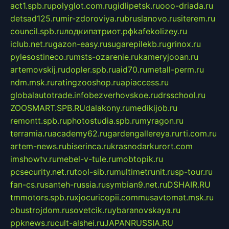
act1.spb.ru
polyglot.com.ru
gidlipetsk.ru
ooo-driada.ru
detsad125.ru
mir-zdoroviya.ru
bruslanovo.ru
siterem.ru
council.spb.ru
лодкипатриот.рф
kafekolizey.ru
iclub.net.ru
gazon-easy.ru
sugarepilekb.ru
grinox.ru
pylesostineco.ru
msts-ozarenie.ru
kameryjooan.ru
artemovskij.ru
dopler.spb.ru
aid70.ru
metall-perm.ru
ndm.msk.ru
ratingzooshop.ru
apiaccess.ru
globalautotrade.info
bezverhovskoe.ru
drsschool.ru
ZOOSMART.SPB.RU
dalakony.ru
medikijob.ru
remontt.spb.ru
photostudia.spb.ru
myragon.ru
terramia.ru
academy62.ru
gardengallereya.ru
rti.com.ru
artem-news.ru
biserinca.ru
krasnodarkurort.com
imshowtv.ru
mebel-v-tule.ru
mobtopik.ru
pcsecurity.net.ru
tool-sib.ru
multimetrunit.ru
sp-tour.ru
fan-cs.ru
santeh-russia.ru
symbian9.net.ru
DSHAIR.RU
tmmotors.spb.ru
xjocuricopii.com
musavtomat.msk.ru
obustrojdom.ru
sovetcik.ru
ybaranovskaya.ru
ppknews.ru
cult-alshei.ru
JAPANRUSSIA.RU