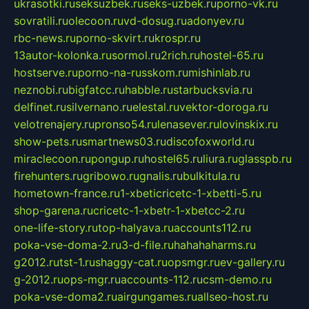
ukrasotki.ru
seksuzbek.ru
seks-uzbek.ru
porno-vk.ru
sovratili.ru
olecoon.ru
vd-dosug.ru
adonyev.ru
rbc-news.ru
porno-skvirt.ru
krospr.ru
13autor-kolonka.ru
sormol.ru
2rich.ru
hostel-65.ru
hostserve.ru
porno-na-russkom.ru
mishinlab.ru
neznobi.ru
bigfatcc.ru
habble.ru
starbucksvia.ru
delfinet.ru
silvernano.ru
elestal.ru
vektor-doroga.ru
velotrenajery.ru
pronso54.ru
lenasever.ru
lovinskix.ru
show-pets.ru
smartnews03.ru
discofoxworld.ru
miraclecoon.ru
pongup.ru
hostel65.ru
liura.ru
glasspb.ru
firehunters.ru
gribowo.ru
gnalis.ru
bulkitula.ru
hometown-france.ru
1-xbeticricetc-1-xbetti-5.ru
shop-garena.ru
cricetc-1-xbetr-1-xbetcc-2.ru
one-life-story.ru
top-halyava.ru
accounts112.ru
poka-vse-doma-2.ru
3-d-file.ru
hahahaharms.ru
g2012.ru
tst-1.ru
shaggy-cat.ru
opsmgr.ru
ev-gallery.ru
g-2012.ru
ops-mgr.ru
accounts-112.ru
csm-demo.ru
poka-vse-doma2.ru
airgungames.ru
allseo-host.ru