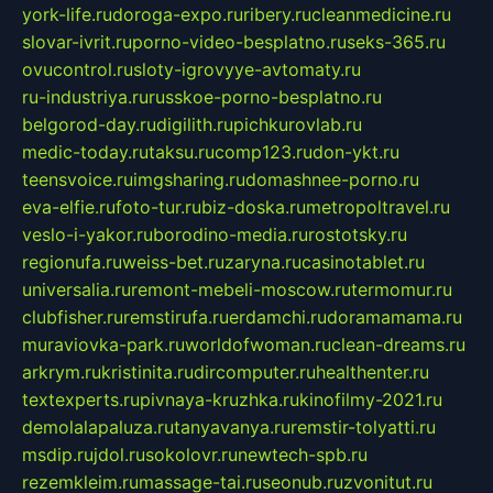
york-life.ru
doroga-expo.ru
ribery.ru
cleanmedicine.ru
slovar-ivrit.ru
porno-video-besplatno.ru
seks-365.ru
ovucontrol.ru
sloty-igrovyye-avtomaty.ru
ru-industriya.ru
russkoe-porno-besplatno.ru
belgorod-day.ru
digilith.ru
pichkurovlab.ru
medic-today.ru
taksu.ru
comp123.ru
don-ykt.ru
teensvoice.ru
imgsharing.ru
domashnee-porno.ru
eva-elfie.ru
foto-tur.ru
biz-doska.ru
metropoltravel.ru
veslo-i-yakor.ru
borodino-media.ru
rostotsky.ru
regionufa.ru
weiss-bet.ru
zaryna.ru
casinotablet.ru
universalia.ru
remont-mebeli-moscow.ru
termomur.ru
clubfisher.ru
remstirufa.ru
erdamchi.ru
doramamama.ru
muraviovka-park.ru
worldofwoman.ru
clean-dreams.ru
arkrym.ru
kristinita.ru
dircomputer.ru
healthenter.ru
textexperts.ru
pivnaya-kruzhka.ru
kinofilmy-2021.ru
demolalapaluza.ru
tanyavanya.ru
remstir-tolyatti.ru
msdip.ru
jdol.ru
sokolovr.ru
newtech-spb.ru
rezemkleim.ru
massage-tai.ru
seonub.ru
zvonitut.ru