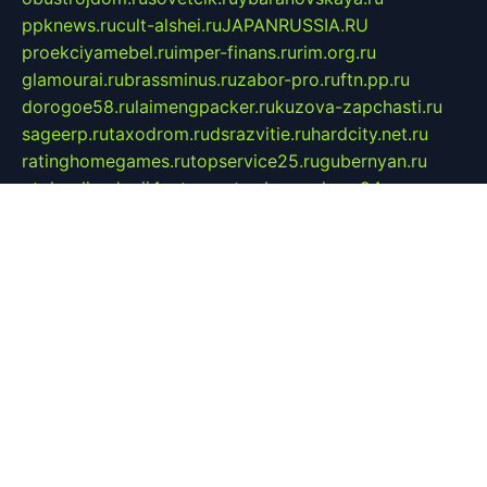
ppknews.ru
cult-alshei.ru
JAPANRUSSIA.RU
proekciyamebel.ru
imper-finans.ru
rim.org.ru
glamourai.ru
brassminus.ru
zabor-pro.ru
ftn.pp.ru
dorogoe58.ru
laimengpacker.ru
kuzova-zapchasti.ru
sageerp.ru
taxodrom.ru
dsrazvitie.ru
hardcity.net.ru
ratinghomegames.ru
topservice25.ru
gubernyan.ru
gtglasslined.ru
ii4.ru
tssport.spb.ru
andorra24.com
blackwallstreet.ru
oboimos.ru
optim-doors.com.ru
ikuch.ru
nycr.org.ru
npa21.ru
vremya-ch.spb.ru
desert000.ru
ivtorgi.ru
ifiori.ru
catalog-statei.ru
dcv.org.ru
spetsmaster174.ru
ipkameryhiseeu.ru
dum26.ru
ruspol.spb.ru
fr-opendp.ru
kam-solnyshko.ru
cheyenne-arapaho.ru
sevzapmetal.spb.ru
ted-lapidus.spb.ru
parasite-eliminator.ru
sigma-complete.ru
modernworld.ru
dama-moda.ru
eholot-group.ru
sk-nvkz.ru
DRONGOLD.RU
democratia2.ru
i-farmer.ru
mass-sport.org
jablonex.spb.ru
bookmess.ru
linkword.ru