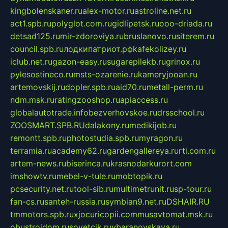
kingbolenskaner.ru
alex-motor.ru
astroline.net.ru
act1.spb.ru
polyglot.com.ru
gidlipetsk.ru
ooo-driada.ru
detsad125.ru
mir-zdoroviya.ru
bruslanovo.ru
siterem.ru
council.spb.ru
лодкипатриот.рф
kafekolizey.ru
iclub.net.ru
gazon-easy.ru
sugarepilekb.ru
grinox.ru
pylesostineco.ru
msts-ozarenie.ru
kameryjooan.ru
artemovskij.ru
dopler.spb.ru
aid70.ru
metall-perm.ru
ndm.msk.ru
ratingzooshop.ru
apiaccess.ru
globalautotrade.info
bezverhovskoe.ru
drsschool.ru
ZOOSMART.SPB.RU
dalakony.ru
medikijob.ru
remontt.spb.ru
photostudia.spb.ru
myragon.ru
terramia.ru
academy62.ru
gardengallereya.ru
rti.com.ru
artem-news.ru
biserinca.ru
krasnodarkurort.com
imshowtv.ru
mebel-v-tule.ru
mobtopik.ru
pcsecurity.net.ru
tool-sib.ru
multimetrunit.ru
sp-tour.ru
fan-cs.ru
santeh-russia.ru
symbian9.net.ru
DSHAIR.RU
tmmotors.spb.ru
xjocuricopii.com
musavtomat.msk.ru
obustrojdom.ru
sovetcik.ru
ybaranovskaya.ru