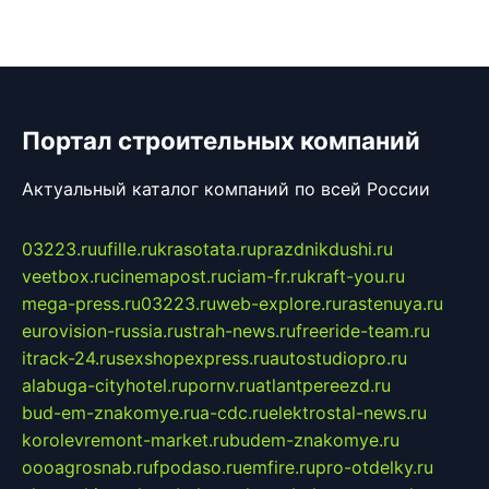
Портал строительных компаний
Актуальный каталог компаний по всей России
03223.ru
ufille.ru
krasotata.ru
prazdnikdushi.ru
veetbox.ru
cinemapost.ru
ciam-fr.ru
kraft-you.ru
mega-press.ru
03223.ru
web-explore.ru
rastenuya.ru
eurovision-russia.ru
strah-news.ru
freeride-team.ru
itrack-24.ru
sexshopexpress.ru
autostudiopro.ru
alabuga-cityhotel.ru
pornv.ru
atlantpereezd.ru
bud-em-znakomye.ru
a-cdc.ru
elektrostal-news.ru
korolevremont-market.ru
budem-znakomye.ru
oooagrosnab.ru
fpodaso.ru
emfire.ru
pro-otdelky.ru