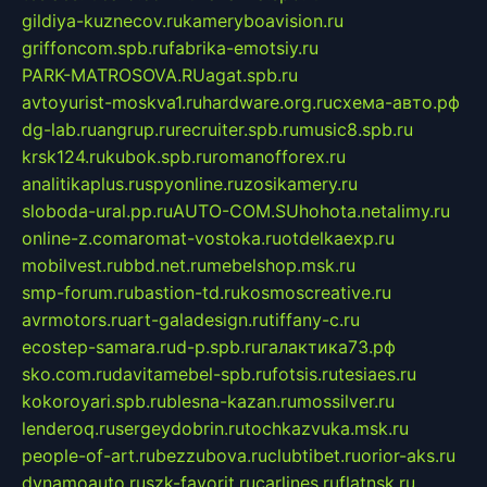
gildiya-kuznecov.ru
kameryboavision.ru
griffoncom.spb.ru
fabrika-emotsiy.ru
PARK-MATROSOVA.RU
agat.spb.ru
avtoyurist-moskva1.ru
hardware.org.ru
схема-авто.рф
dg-lab.ru
angrup.ru
recruiter.spb.ru
music8.spb.ru
krsk124.ru
kubok.spb.ru
romanofforex.ru
analitikaplus.ru
spyonline.ru
zosikamery.ru
sloboda-ural.pp.ru
AUTO-COM.SU
hohota.net
alimy.ru
online-z.com
aromat-vostoka.ru
otdelkaexp.ru
mobilvest.ru
bbd.net.ru
mebelshop.msk.ru
smp-forum.ru
bastion-td.ru
kosmoscreative.ru
avrmotors.ru
art-galadesign.ru
tiffany-c.ru
ecostep-samara.ru
d-p.spb.ru
галактика73.рф
sko.com.ru
davitamebel-spb.ru
fotsis.ru
tesiaes.ru
kokoroyari.spb.ru
blesna-kazan.ru
mossilver.ru
lenderoq.ru
sergeydobrin.ru
tochkazvuka.msk.ru
people-of-art.ru
bezzubova.ru
clubtibet.ru
orior-aks.ru
dynamoauto.ru
szk-favorit.ru
carlines.ru
flatnsk.ru