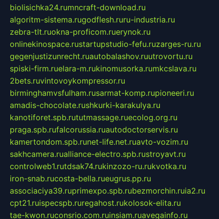
biolisichka24.ru
mncraft-download.ru
algoritm-sistema.ru
godflesh.ru
ru-industria.ru
zebra-tlt.ru
okna-proficom.ru
erynok.ru
onlinekinospace.ru
startupstudio-fefu.ru
zarges-ru.ru
gegenjustizunrecht.ru
autobalashov.ru
utrovortu.ru
spiski-firm.ru
elara-m.ru
kinomusorka.ru
mkcslava.ru
2bets.ru
vintovoykompressor.ru
birminghamvsfulham.ru
sarmat-komp.ru
pioneeri.ru
amadis-chocolate.ru
shkurki-karakulya.ru
kanotiforet.spb.ru
tutmassage.ru
ecolog.org.ru
praga.spb.ru
falcorussia.ru
autodoctorservis.ru
kamertondom.spb.ru
net-life.net.ru
avto-vozim.ru
sakhcamera.ru
alliance-electro.spb.ru
stroyavt.ru
controlweb1.ru
tdsak74.ru
kinzozo-ru.ru
kvotka.ru
iron-snab.ru
costa-bella.ru
eugrus.pp.ru
associaciya39.ru
primexpo.spb.ru
bezmorchin.ru
ia2.ru
cpt21.ru
ispecspb.ru
regahost.ru
kolosok-elita.ru
tae-kwon.ru
consrio.com.ru
insiam.ru
avegainfo.ru