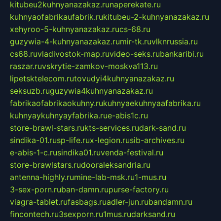
kitubeu2kuhnyanazakaz.ru
naperekate.ru
kuhnyaofabrikaufabrik.ru
kitubeu-2-kuhnyanazakaz.ru
xehyroo-5-kuhnyanazakaz.ru
cs-68.ru
guzywia-4-kuhnyanazakaz.ru
mir-tk.ru
vlknrussia.ru
cs68.ru
vladivostok-map.ru
video-seks.ru
bankaribi.ru
raszar.ru
vskrytie-zamkov-moskva113.ru
lipetsktelecom.ru
tovudyi4kuhnyanazakaz.ru
seksuzb.ru
guzywia4kuhnyanazakaz.ru
fabrikaofabrikaokuhny.ru
kuhnyaekuhnyaafabrika.ru
kuhnyaykuhnyayfabrika.ru
e-abis1c.ru
store-brawl-stars.ru
kts-services.ru
dark-sand.ru
sindika-01.ru
sp-life.ru
x-legion.ru
sib-archives.ru
e-abis-1-c.ru
sindika01.ru
venda-festival.ru
store-brawlstars.ru
dooraleksandria.ru
antenna-highly.ru
mine-lab-msk.ru
1-mus.ru
3-sex-porn.ru
ban-damn.ru
purse-factory.ru
viagra-tablet.ru
fasbags.ru
adler-jun.ru
bandamn.ru
fincontech.ru
3sexporn.ru
1mus.ru
darksand.ru