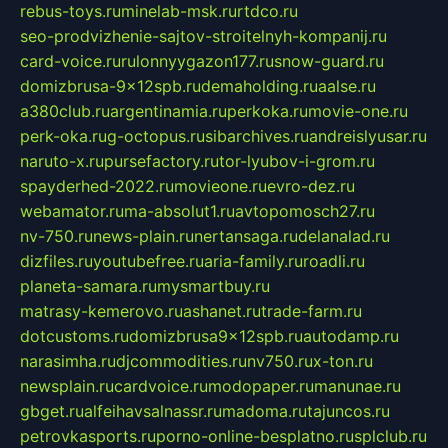
rebus-toys.ru
minelab-msk.ru
rtdco.ru
seo-prodvizhenie-sajtov-stroitelnyh-kompanij.ru
card-voice.ru
rulonnyygazon177.ru
snow-guard.ru
domizbrusa-9x12spb.ru
demaholding.ru
aalse.ru
a380club.ru
argentinamia.ru
perkoka.ru
movie-one.ru
perk-oka.ru
g-octopus.ru
sibarchives.ru
andreislyusar.ru
naruto-x.ru
pursefactory.ru
tor-lyubov-i-grom.ru
spayderhed-2022.ru
movieone.ru
evro-dez.ru
webamator.ru
ma-absolut1.ru
avtopomosch27.ru
nv-750.ru
news-plain.ru
nertansaga.ru
delanalad.ru
dizfiles.ru
youtubefree.ru
aria-family.ru
roadli.ru
planeta-samara.ru
mysmartbuy.ru
matrasy-kemerovo.ru
ashanet.ru
trade-farm.ru
dotcustoms.ru
domizbrusa9x12spb.ru
autodamp.ru
narasimha.ru
djcommodities.ru
nv750.ru
x-ton.ru
newsplain.ru
cardvoice.ru
modopaper.ru
manunae.ru
gbget.ru
alfeihavsalnassr.ru
madoma.ru
tajuncos.ru
petrovkasports.ru
porno-online-besplatno.ru
splclub.ru