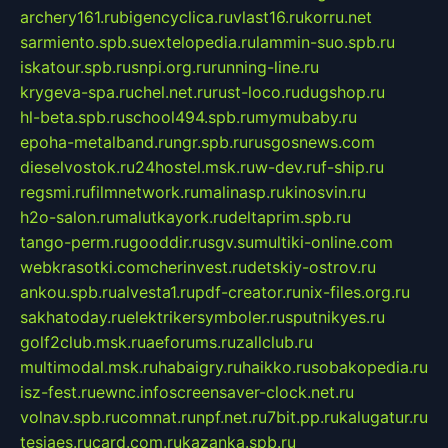
archery161.ru
bigencyclica.ru
vlast16.ru
korru.net
sarmiento.spb.su
extelopedia.ru
lammin-suo.spb.ru
iskatour.spb.ru
snpi.org.ru
running-line.ru
krygeva-spa.ru
chel.net.ru
rust-loco.ru
dugshop.ru
hl-beta.spb.ru
school494.spb.ru
mymubaby.ru
epoha-metalband.ru
ngr.spb.ru
rusgosnews.com
dieselvostok.ru
24hostel.msk.ru
w-dev.ru
f-ship.ru
regsmi.ru
filmnetwork.ru
malinasp.ru
kinosvin.ru
h2o-salon.ru
malutkayork.ru
deltaprim.spb.ru
tango-perm.ru
gooddir.ru
sgv.su
multiki-online.com
webkrasotki.com
cherinvest.ru
detskiy-ostrov.ru
ankou.spb.ru
alvesta1.ru
pdf-creator.ru
nix-files.org.ru
sakhatoday.ru
elektrikersymboler.ru
sputnikyes.ru
golf2club.msk.ru
aeforums.ru
zallclub.ru
multimodal.msk.ru
habaigry.ru
haikko.ru
sobakopedia.ru
isz-fest.ru
ewnc.info
screensaver-clock.net.ru
volnav.spb.ru
comnat.ru
npf.net.ru
7bit.pp.ru
kalugatur.ru
tesiaes.ru
card.com.ru
kazanka.spb.ru