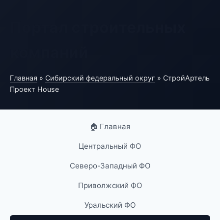
Портал строительных
компаний
Главная
»
Сибирский федеральный округ
» СтройАртель
Проект House
🏠 Главная
Центральный ФО
Северо-Западный ФО
Приволжский ФО
Уральский ФО