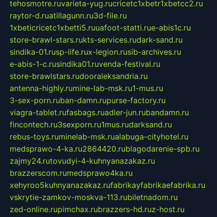
tehosmotre.ru
varieta-yug.ru
cricetc1xbetr1xbetcc2.ru
raytor-d.ru
atillagunn.ru
3d-file.ru
1xbeticricetc1xbetti5.ru
uafoot-statti.ru
e-abis1c.ru
store-brawl-stars.ru
kts-services.ru
dark-sand.ru
sindika-01.ru
sp-life.ru
x-legion.ru
sib-archives.ru
e-abis-1-c.ru
sindika01.ru
venda-festival.ru
store-brawlstars.ru
dooraleksandria.ru
antenna-highly.ru
mine-lab-msk.ru
1-mus.ru
3-sex-porn.ru
ban-damn.ru
purse-factory.ru
viagra-tablet.ru
fasbags.ru
adler-jun.ru
bandamn.ru
fincontech.ru
3sexporn.ru
1mus.ru
darksand.ru
rebus-toys.ru
minelab-msk.ru
alabuga-cityhotel.ru
medsprawo-4-ka.ru
2864420.ru
blagodarenie-spb.ru
zajmy24.ru
tovudyi-4-kuhnyanazakaz.ru
brazzerscom.ru
medsprawo4ka.ru
xehyroo5kuhnyanazakaz.ru
fabrikayfabrikaefabrika.ru
vskrytie-zamkov-moskva-113.ru
biletnadom.ru
zed-online.ru
pimchax.ru
brazzers-hd.ru
z-host.ru