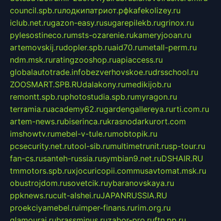
council.spb.ru
лодкипатриот.рф
kafekolizey.ru
iclub.net.ru
gazon-easy.ru
sugarepilekb.ru
grinox.ru
pylesostineco.ru
msts-ozarenie.ru
kameryjooan.ru
artemovskij.ru
dopler.spb.ru
aid70.ru
metall-perm.ru
ndm.msk.ru
ratingzooshop.ru
apiaccess.ru
globalautotrade.info
bezverhovskoe.ru
drsschool.ru
ZOOSMART.SPB.RU
dalakony.ru
medikijob.ru
remontt.spb.ru
photostudia.spb.ru
myragon.ru
terramia.ru
academy62.ru
gardengallereya.ru
rti.com.ru
artem-news.ru
biserinca.ru
krasnodarkurort.com
imshowtv.ru
mebel-v-tule.ru
mobtopik.ru
pcsecurity.net.ru
tool-sib.ru
multimetrunit.ru
sp-tour.ru
fan-cs.ru
santeh-russia.ru
symbian9.net.ru
DSHAIR.RU
tmmotors.spb.ru
xjocuricopii.com
musavtomat.msk.ru
obustrojdom.ru
sovetcik.ru
ybaranovskaya.ru
ppknews.ru
cult-alshei.ru
JAPANRUSSIA.RU
proekciyamebel.ru
imper-finans.ru
rim.org.ru
glamourai.ru
brassminus.ru
zabor-pro.ru
ftn.pp.ru