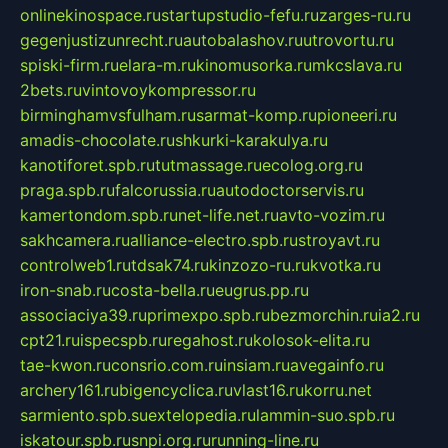
onlinekinospace.ru
startupstudio-fefu.ru
zarges-ru.ru
gegenjustizunrecht.ru
autobalashov.ru
utrovortu.ru
spiski-firm.ru
elara-m.ru
kinomusorka.ru
mkcslava.ru
2bets.ru
vintovoykompressor.ru
birminghamvsfulham.ru
sarmat-komp.ru
pioneeri.ru
amadis-chocolate.ru
shkurki-karakulya.ru
kanotiforet.spb.ru
tutmassage.ru
ecolog.org.ru
praga.spb.ru
falcorussia.ru
autodoctorservis.ru
kamertondom.spb.ru
net-life.net.ru
avto-vozim.ru
sakhcamera.ru
alliance-electro.spb.ru
stroyavt.ru
controlweb1.ru
tdsak74.ru
kinzozo-ru.ru
kvotka.ru
iron-snab.ru
costa-bella.ru
eugrus.pp.ru
associaciya39.ru
primexpo.spb.ru
bezmorchin.ru
ia2.ru
cpt21.ru
ispecspb.ru
regahost.ru
kolosok-elita.ru
tae-kwon.ru
consrio.com.ru
insiam.ru
avegainfo.ru
archery161.ru
bigencyclica.ru
vlast16.ru
korru.net
sarmiento.spb.su
extelopedia.ru
lammin-suo.spb.ru
iskatour.spb.ru
snpi.org.ru
running-line.ru