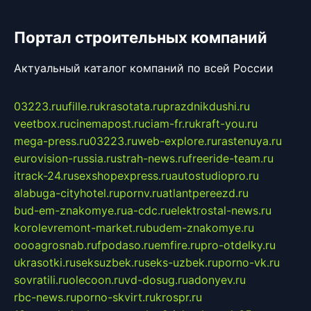
Портал строительных компаний
Актуальный каталог компаний по всей России
03223.ru
ufille.ru
krasotata.ru
prazdnikdushi.ru
veetbox.ru
cinemapost.ru
ciam-fr.ru
kraft-you.ru
mega-press.ru
03223.ru
web-explore.ru
rastenuya.ru
eurovision-russia.ru
strah-news.ru
freeride-team.ru
itrack-24.ru
sexshopexpress.ru
autostudiopro.ru
alabuga-cityhotel.ru
pornv.ru
atlantpereezd.ru
bud-em-znakomye.ru
a-cdc.ru
elektrostal-news.ru
korolevremont-market.ru
budem-znakomye.ru
oooagrosnab.ru
fpodaso.ru
emfire.ru
pro-otdelky.ru
ukrasotki.ru
seksuzbek.ru
seks-uzbek.ru
porno-vk.ru
sovratili.ru
olecoon.ru
vd-dosug.ru
adonyev.ru
rbc-news.ru
porno-skvirt.ru
krospr.ru