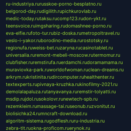
ru-industriya.ru
russkoe-porno-besplatno.ru
belgorod-day.ru
digilith.ru
pichkurovlab.ru
medic-today.ru
taksu.ru
comp123.ru
don-ykt.ru
teensvoice.ru
imgsharing.ru
domashnee-porno.ru
eva-elfie.ru
foto-tur.ru
biz-doska.ru
metropoltravel.ru
veslo-i-yakor.ru
borodino-media.ru
rostotsky.ru
regionufa.ru
weiss-bet.ru
zaryna.ru
casinotablet.ru
universalia.ru
remont-mebeli-moscow.ru
termomur.ru
clubfisher.ru
remstirufa.ru
erdamchi.ru
doramamama.ru
muraviovka-park.ru
worldofwoman.ru
clean-dreams.ru
arkrym.ru
kristinita.ru
dircomputer.ru
healthenter.ru
textexperts.ru
pivnaya-kruzhka.ru
kinofilmy-2021.ru
demolalapaluza.ru
tanyavanya.ru
remstir-tolyatti.ru
msdip.ru
jdol.ru
sokolovr.ru
newtech-spb.ru
rezemkleim.ru
massage-tai.ru
seonub.ru
zvonitut.ru
biolisichka24.ru
mncraft-download.ru
algoritm-sistema.ru
godflesh.ru
ru-industria.ru
zebra-tlt.ru
okna-proficom.ru
erynok.ru