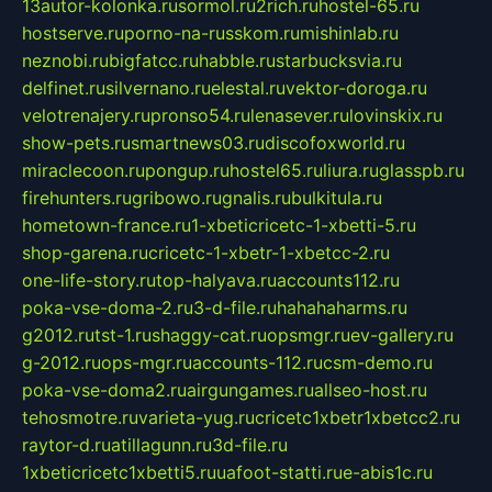
13autor-kolonka.ru
sormol.ru
2rich.ru
hostel-65.ru
hostserve.ru
porno-na-russkom.ru
mishinlab.ru
neznobi.ru
bigfatcc.ru
habble.ru
starbucksvia.ru
delfinet.ru
silvernano.ru
elestal.ru
vektor-doroga.ru
velotrenajery.ru
pronso54.ru
lenasever.ru
lovinskix.ru
show-pets.ru
smartnews03.ru
discofoxworld.ru
miraclecoon.ru
pongup.ru
hostel65.ru
liura.ru
glasspb.ru
firehunters.ru
gribowo.ru
gnalis.ru
bulkitula.ru
hometown-france.ru
1-xbeticricetc-1-xbetti-5.ru
shop-garena.ru
cricetc-1-xbetr-1-xbetcc-2.ru
one-life-story.ru
top-halyava.ru
accounts112.ru
poka-vse-doma-2.ru
3-d-file.ru
hahahaharms.ru
g2012.ru
tst-1.ru
shaggy-cat.ru
opsmgr.ru
ev-gallery.ru
g-2012.ru
ops-mgr.ru
accounts-112.ru
csm-demo.ru
poka-vse-doma2.ru
airgungames.ru
allseo-host.ru
tehosmotre.ru
varieta-yug.ru
cricetc1xbetr1xbetcc2.ru
raytor-d.ru
atillagunn.ru
3d-file.ru
1xbeticricetc1xbetti5.ru
uafoot-statti.ru
e-abis1c.ru