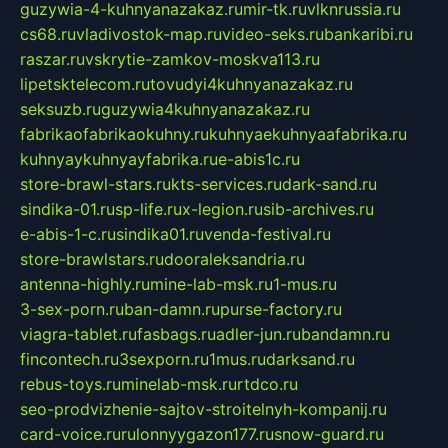
guzywia-4-kuhnyanazakaz.ru
mir-tk.ru
vlknrussia.ru
cs68.ru
vladivostok-map.ru
video-seks.ru
bankaribi.ru
raszar.ru
vskrytie-zamkov-moskva113.ru
lipetsktelecom.ru
tovudyi4kuhnyanazakaz.ru
seksuzb.ru
guzywia4kuhnyanazakaz.ru
fabrikaofabrikaokuhny.ru
kuhnyaekuhnyaafabrika.ru
kuhnyaykuhnyayfabrika.ru
e-abis1c.ru
store-brawl-stars.ru
kts-services.ru
dark-sand.ru
sindika-01.ru
sp-life.ru
x-legion.ru
sib-archives.ru
e-abis-1-c.ru
sindika01.ru
venda-festival.ru
store-brawlstars.ru
dooraleksandria.ru
antenna-highly.ru
mine-lab-msk.ru
1-mus.ru
3-sex-porn.ru
ban-damn.ru
purse-factory.ru
viagra-tablet.ru
fasbags.ru
adler-jun.ru
bandamn.ru
fincontech.ru
3sexporn.ru
1mus.ru
darksand.ru
rebus-toys.ru
minelab-msk.ru
rtdco.ru
seo-prodvizhenie-sajtov-stroitelnyh-kompanij.ru
card-voice.ru
rulonnyygazon177.ru
snow-guard.ru