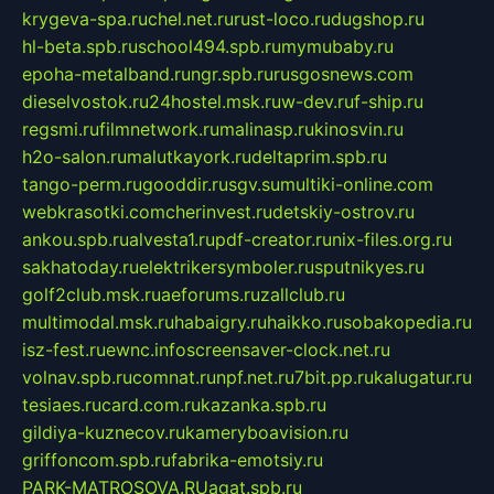
krygeva-spa.ru
chel.net.ru
rust-loco.ru
dugshop.ru
hl-beta.spb.ru
school494.spb.ru
mymubaby.ru
epoha-metalband.ru
ngr.spb.ru
rusgosnews.com
dieselvostok.ru
24hostel.msk.ru
w-dev.ru
f-ship.ru
regsmi.ru
filmnetwork.ru
malinasp.ru
kinosvin.ru
h2o-salon.ru
malutkayork.ru
deltaprim.spb.ru
tango-perm.ru
gooddir.ru
sgv.su
multiki-online.com
webkrasotki.com
cherinvest.ru
detskiy-ostrov.ru
ankou.spb.ru
alvesta1.ru
pdf-creator.ru
nix-files.org.ru
sakhatoday.ru
elektrikersymboler.ru
sputnikyes.ru
golf2club.msk.ru
aeforums.ru
zallclub.ru
multimodal.msk.ru
habaigry.ru
haikko.ru
sobakopedia.ru
isz-fest.ru
ewnc.info
screensaver-clock.net.ru
volnav.spb.ru
comnat.ru
npf.net.ru
7bit.pp.ru
kalugatur.ru
tesiaes.ru
card.com.ru
kazanka.spb.ru
gildiya-kuznecov.ru
kameryboavision.ru
griffoncom.spb.ru
fabrika-emotsiy.ru
PARK-MATROSOVA.RU
agat.spb.ru