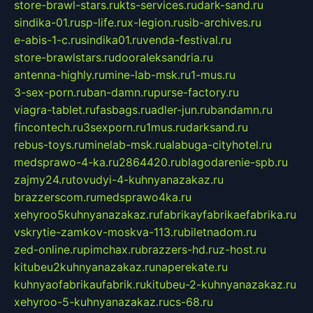
store-brawl-stars.ru
kts-services.ru
dark-sand.ru
sindika-01.ru
sp-life.ru
x-legion.ru
sib-archives.ru
e-abis-1-c.ru
sindika01.ru
venda-festival.ru
store-brawlstars.ru
dooraleksandria.ru
antenna-highly.ru
mine-lab-msk.ru
1-mus.ru
3-sex-porn.ru
ban-damn.ru
purse-factory.ru
viagra-tablet.ru
fasbags.ru
adler-jun.ru
bandamn.ru
fincontech.ru
3sexporn.ru
1mus.ru
darksand.ru
rebus-toys.ru
minelab-msk.ru
alabuga-cityhotel.ru
medsprawo-4-ka.ru
2864420.ru
blagodarenie-spb.ru
zajmy24.ru
tovudyi-4-kuhnyanazakaz.ru
brazzerscom.ru
medsprawo4ka.ru
xehyroo5kuhnyanazakaz.ru
fabrikayfabrikaefabrika.ru
vskrytie-zamkov-moskva-113.ru
biletnadom.ru
zed-online.ru
pimchax.ru
brazzers-hd.ru
z-host.ru
kitubeu2kuhnyanazakaz.ru
naperekate.ru
kuhnyaofabrikaufabrik.ru
kitubeu-2-kuhnyanazakaz.ru
xehyroo-5-kuhnyanazakaz.ru
cs-68.ru