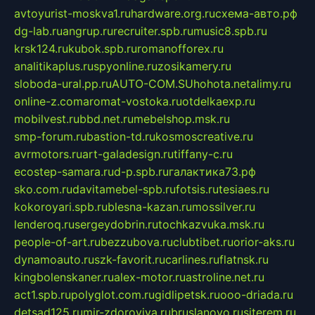
avtoyurist-moskva1.ru
hardware.org.ru
схема-авто.рф
dg-lab.ru
angrup.ru
recruiter.spb.ru
music8.spb.ru
krsk124.ru
kubok.spb.ru
romanofforex.ru
analitikaplus.ru
spyonline.ru
zosikamery.ru
sloboda-ural.pp.ru
AUTO-COM.SU
hohota.net
alimy.ru
online-z.com
aromat-vostoka.ru
otdelkaexp.ru
mobilvest.ru
bbd.net.ru
mebelshop.msk.ru
smp-forum.ru
bastion-td.ru
kosmoscreative.ru
avrmotors.ru
art-galadesign.ru
tiffany-c.ru
ecostep-samara.ru
d-p.spb.ru
галактика73.рф
sko.com.ru
davitamebel-spb.ru
fotsis.ru
tesiaes.ru
kokoroyari.spb.ru
blesna-kazan.ru
mossilver.ru
lenderoq.ru
sergeydobrin.ru
tochkazvuka.msk.ru
people-of-art.ru
bezzubova.ru
clubtibet.ru
orior-aks.ru
dynamoauto.ru
szk-favorit.ru
carlines.ru
flatnsk.ru
kingbolenskaner.ru
alex-motor.ru
astroline.net.ru
act1.spb.ru
polyglot.com.ru
gidlipetsk.ru
ooo-driada.ru
detsad125.ru
mir-zdoroviya.ru
bruslanovo.ru
siterem.ru