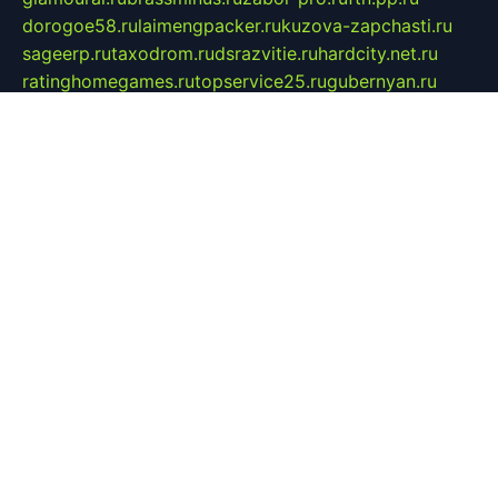
dorogoe58.ru
laimengpacker.ru
kuzova-zapchasti.ru
sageerp.ru
taxodrom.ru
dsrazvitie.ru
hardcity.net.ru
ratinghomegames.ru
topservice25.ru
gubernyan.ru
gtglasslined.ru
ii4.ru
tssport.spb.ru
andorra24.com
blackwallstreet.ru
oboimos.ru
optim-doors.com.ru
ikuch.ru
nycr.org.ru
npa21.ru
vremya-ch.spb.ru
desert000.ru
ivtorgi.ru
ifiori.ru
catalog-statei.ru
dcv.org.ru
spetsmaster174.ru
ipkameryhiseeu.ru
dum26.ru
ruspol.spb.ru
fr-opendp.ru
kam-solnyshko.ru
cheyenne-arapaho.ru
sevzapmetal.spb.ru
ted-lapidus.spb.ru
parasite-eliminator.ru
sigma-complete.ru
modernworld.ru
dama-moda.ru
eholot-group.ru
sk-nvkz.ru
DRONGOLD.RU
democratia2.ru
i-farmer.ru
mass-sport.org
jablonex.spb.ru
bookmess.ru
linkword.ru
refineua.com.ru
cs-spec.net.ru
altay-mebel.ru
DNK-THEATRE.RU
mechaniks.spb.ru
ipcamtechage.ru