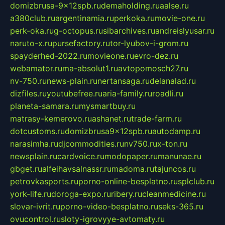
domizbrusa-9x12spb.ru
demaholding.ru
aalse.ru
a380club.ru
argentinamia.ru
perkoka.ru
movie-one.ru
perk-oka.ru
g-octopus.ru
sibarchives.ru
andreislyusar.ru
naruto-x.ru
pursefactory.ru
tor-lyubov-i-grom.ru
spayderhed-2022.ru
movieone.ru
evro-dez.ru
webamator.ru
ma-absolut1.ru
avtopomosch27.ru
nv-750.ru
news-plain.ru
nertansaga.ru
delanalad.ru
dizfiles.ru
youtubefree.ru
aria-family.ru
roadli.ru
planeta-samara.ru
mysmartbuy.ru
matrasy-kemerovo.ru
ashanet.ru
trade-farm.ru
dotcustoms.ru
domizbrusa9x12spb.ru
autodamp.ru
narasimha.ru
djcommodities.ru
nv750.ru
x-ton.ru
newsplain.ru
cardvoice.ru
modopaper.ru
manunae.ru
gbget.ru
alfeihavsalnassr.ru
madoma.ru
tajuncos.ru
petrovkasports.ru
porno-online-besplatno.ru
splclub.ru
york-life.ru
doroga-expo.ru
ribery.ru
cleanmedicine.ru
slovar-ivrit.ru
porno-video-besplatno.ru
seks-365.ru
ovucontrol.ru
sloty-igrovyye-avtomaty.ru