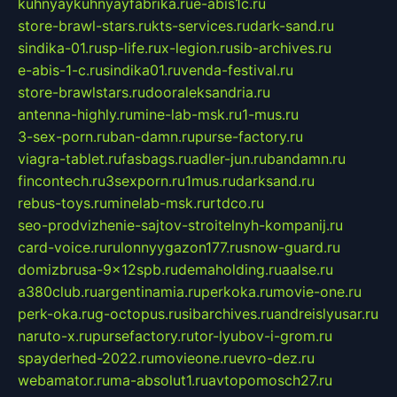
kuhnyaykuhnyayfabrika.ru
e-abis1c.ru
store-brawl-stars.ru
kts-services.ru
dark-sand.ru
sindika-01.ru
sp-life.ru
x-legion.ru
sib-archives.ru
e-abis-1-c.ru
sindika01.ru
venda-festival.ru
store-brawlstars.ru
dooraleksandria.ru
antenna-highly.ru
mine-lab-msk.ru
1-mus.ru
3-sex-porn.ru
ban-damn.ru
purse-factory.ru
viagra-tablet.ru
fasbags.ru
adler-jun.ru
bandamn.ru
fincontech.ru
3sexporn.ru
1mus.ru
darksand.ru
rebus-toys.ru
minelab-msk.ru
rtdco.ru
seo-prodvizhenie-sajtov-stroitelnyh-kompanij.ru
card-voice.ru
rulonnyygazon177.ru
snow-guard.ru
domizbrusa-9x12spb.ru
demaholding.ru
aalse.ru
a380club.ru
argentinamia.ru
perkoka.ru
movie-one.ru
perk-oka.ru
g-octopus.ru
sibarchives.ru
andreislyusar.ru
naruto-x.ru
pursefactory.ru
tor-lyubov-i-grom.ru
spayderhed-2022.ru
movieone.ru
evro-dez.ru
webamator.ru
ma-absolut1.ru
avtopomosch27.ru