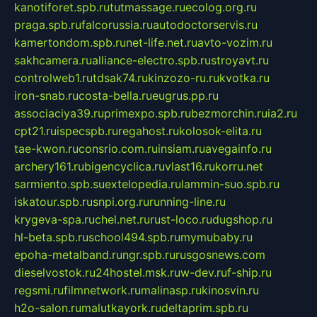
kanotiforet.spb.ru
tutmassage.ru
ecolog.org.ru
praga.spb.ru
falcorussia.ru
autodoctorservis.ru
kamertondom.spb.ru
net-life.net.ru
avto-vozim.ru
sakhcamera.ru
alliance-electro.spb.ru
stroyavt.ru
controlweb1.ru
tdsak74.ru
kinzozo-ru.ru
kvotka.ru
iron-snab.ru
costa-bella.ru
eugrus.pp.ru
associaciya39.ru
primexpo.spb.ru
bezmorchin.ru
ia2.ru
cpt21.ru
ispecspb.ru
regahost.ru
kolosok-elita.ru
tae-kwon.ru
consrio.com.ru
insiam.ru
avegainfo.ru
archery161.ru
bigencyclica.ru
vlast16.ru
korru.net
sarmiento.spb.su
extelopedia.ru
lammin-suo.spb.ru
iskatour.spb.ru
snpi.org.ru
running-line.ru
krygeva-spa.ru
chel.net.ru
rust-loco.ru
dugshop.ru
hl-beta.spb.ru
school494.spb.ru
mymubaby.ru
epoha-metalband.ru
ngr.spb.ru
rusgosnews.com
dieselvostok.ru
24hostel.msk.ru
w-dev.ru
f-ship.ru
regsmi.ru
filmnetwork.ru
malinasp.ru
kinosvin.ru
h2o-salon.ru
malutkayork.ru
deltaprim.spb.ru