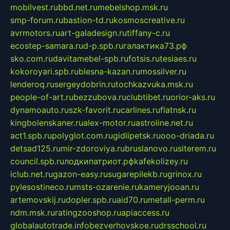
mobilvest.ru
bbd.net.ru
mebelshop.msk.ru
smp-forum.ru
bastion-td.ru
kosmoscreative.ru
avrmotors.ru
art-galadesign.ru
tiffany-c.ru
ecostep-samara.ru
d-p.spb.ru
галактика73.рф
sko.com.ru
davitamebel-spb.ru
fotsis.ru
tesiaes.ru
kokoroyari.spb.ru
blesna-kazan.ru
mossilver.ru
lenderoq.ru
sergeydobrin.ru
tochkazvuka.msk.ru
people-of-art.ru
bezzubova.ru
clubtibet.ru
orior-aks.ru
dynamoauto.ru
szk-favorit.ru
carlines.ru
flatnsk.ru
kingbolenskaner.ru
alex-motor.ru
astroline.net.ru
act1.spb.ru
polyglot.com.ru
gidlipetsk.ru
ooo-driada.ru
detsad125.ru
mir-zdoroviya.ru
bruslanovo.ru
siterem.ru
council.spb.ru
лодкипатриот.рф
kafekolizey.ru
iclub.net.ru
gazon-easy.ru
sugarepilekb.ru
grinox.ru
pylesostineco.ru
msts-ozarenie.ru
kameryjooan.ru
artemovskij.ru
dopler.spb.ru
aid70.ru
metall-perm.ru
ndm.msk.ru
ratingzooshop.ru
apiaccess.ru
globalautotrade.info
bezverhovskoe.ru
drsschool.ru