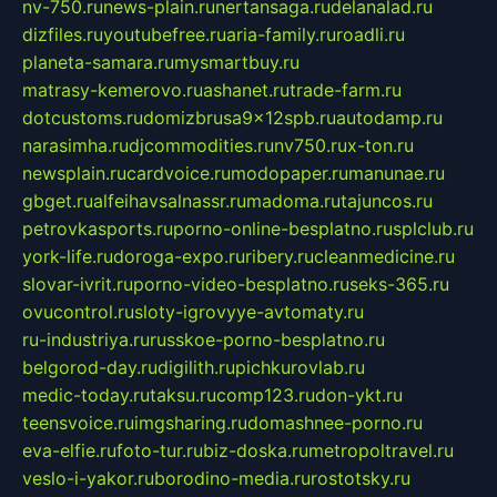
nv-750.ru
news-plain.ru
nertansaga.ru
delanalad.ru
dizfiles.ru
youtubefree.ru
aria-family.ru
roadli.ru
planeta-samara.ru
mysmartbuy.ru
matrasy-kemerovo.ru
ashanet.ru
trade-farm.ru
dotcustoms.ru
domizbrusa9x12spb.ru
autodamp.ru
narasimha.ru
djcommodities.ru
nv750.ru
x-ton.ru
newsplain.ru
cardvoice.ru
modopaper.ru
manunae.ru
gbget.ru
alfeihavsalnassr.ru
madoma.ru
tajuncos.ru
petrovkasports.ru
porno-online-besplatno.ru
splclub.ru
york-life.ru
doroga-expo.ru
ribery.ru
cleanmedicine.ru
slovar-ivrit.ru
porno-video-besplatno.ru
seks-365.ru
ovucontrol.ru
sloty-igrovyye-avtomaty.ru
ru-industriya.ru
russkoe-porno-besplatno.ru
belgorod-day.ru
digilith.ru
pichkurovlab.ru
medic-today.ru
taksu.ru
comp123.ru
don-ykt.ru
teensvoice.ru
imgsharing.ru
domashnee-porno.ru
eva-elfie.ru
foto-tur.ru
biz-doska.ru
metropoltravel.ru
veslo-i-yakor.ru
borodino-media.ru
rostotsky.ru