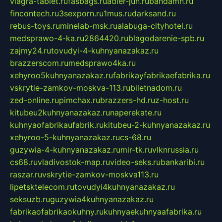
viagra-tablet.ru
fasbags.ru
adler-jun.ru
bandamn.ru
fincontech.ru
3sexporn.ru
1mus.ru
darksand.ru
rebus-toys.ru
minelab-msk.ru
alabuga-cityhotel.ru
medsprawo-4-ka.ru
2864420.ru
blagodarenie-spb.ru
zajmy24.ru
tovudyi-4-kuhnyanazakaz.ru
brazzerscom.ru
medsprawo4ka.ru
xehyroo5kuhnyanazakaz.ru
fabrikayfabrikaefabrika.ru
vskrytie-zamkov-moskva-113.ru
biletnadom.ru
zed-online.ru
pimchax.ru
brazzers-hd.ru
z-host.ru
kitubeu2kuhnyanazakaz.ru
naperekate.ru
kuhnyaofabrikaufabrik.ru
kitubeu-2-kuhnyanazakaz.ru
xehyroo-5-kuhnyanazakaz.ru
cs-68.ru
guzywia-4-kuhnyanazakaz.ru
mir-tk.ru
vlknrussia.ru
cs68.ru
vladivostok-map.ru
video-seks.ru
bankaribi.ru
raszar.ru
vskrytie-zamkov-moskva113.ru
lipetsktelecom.ru
tovudyi4kuhnyanazakaz.ru
seksuzb.ru
guzywia4kuhnyanazakaz.ru
fabrikaofabrikaokuhny.ru
kuhnyaekuhnyaafabrika.ru