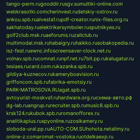
tango-perm.ru
gooddir.ru
sgv.su
multiki-online.com
webkrasotki.com
cherinvest.ru
detskiy-ostrov.ru
ankou.spb.ru
alvesta1.ru
pdf-creator.ru
nix-files.org.ru
sakhatoday.ru
elektrikersymboler.ru
sputnikyes.ru
golf2club.msk.ru
aeforums.ru
zallclub.ru
multimodal.msk.ru
habaigry.ru
haikko.ru
sobakopedia.ru
isz-fest.ru
ewnc.info
screensaver-clock.net.ru
volnav.spb.ru
comnat.ru
npf.net.ru
7bit.pp.ru
kalugatur.ru
tesiaes.ru
card.com.ru
kazanka.spb.ru
gildiya-kuznecov.ru
kameryboavision.ru
griffoncom.spb.ru
fabrika-emotsiy.ru
PARK-MATROSOVA.RU
agat.spb.ru
avtoyurist-moskva1.ru
hardware.org.ru
схема-авто.рф
dg-lab.ru
angrup.ru
recruiter.spb.ru
music8.spb.ru
krsk124.ru
kubok.spb.ru
romanofforex.ru
analitikaplus.ru
spyonline.ru
zosikamery.ru
sloboda-ural.pp.ru
AUTO-COM.SU
hohota.net
alimy.ru
online-z.com
aromat-vostoka.ru
otdelkaexp.ru