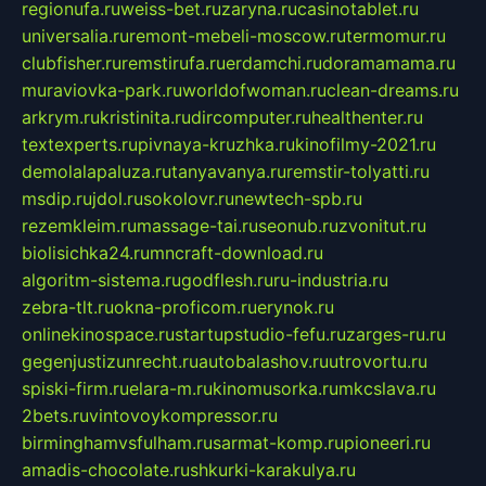
regionufa.ru
weiss-bet.ru
zaryna.ru
casinotablet.ru
universalia.ru
remont-mebeli-moscow.ru
termomur.ru
clubfisher.ru
remstirufa.ru
erdamchi.ru
doramamama.ru
muraviovka-park.ru
worldofwoman.ru
clean-dreams.ru
arkrym.ru
kristinita.ru
dircomputer.ru
healthenter.ru
textexperts.ru
pivnaya-kruzhka.ru
kinofilmy-2021.ru
demolalapaluza.ru
tanyavanya.ru
remstir-tolyatti.ru
msdip.ru
jdol.ru
sokolovr.ru
newtech-spb.ru
rezemkleim.ru
massage-tai.ru
seonub.ru
zvonitut.ru
biolisichka24.ru
mncraft-download.ru
algoritm-sistema.ru
godflesh.ru
ru-industria.ru
zebra-tlt.ru
okna-proficom.ru
erynok.ru
onlinekinospace.ru
startupstudio-fefu.ru
zarges-ru.ru
gegenjustizunrecht.ru
autobalashov.ru
utrovortu.ru
spiski-firm.ru
elara-m.ru
kinomusorka.ru
mkcslava.ru
2bets.ru
vintovoykompressor.ru
birminghamvsfulham.ru
sarmat-komp.ru
pioneeri.ru
amadis-chocolate.ru
shkurki-karakulya.ru