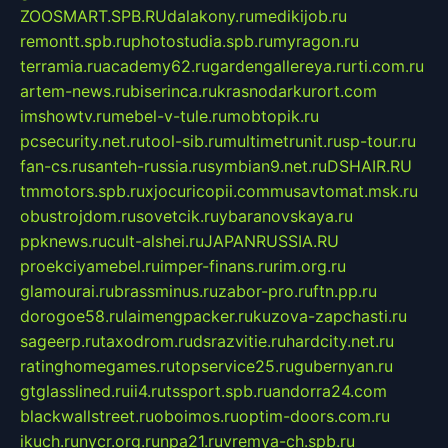
ZOOSMART.SPB.RU
dalakony.ru
medikijob.ru
remontt.spb.ru
photostudia.spb.ru
myragon.ru
terramia.ru
academy62.ru
gardengallereya.ru
rti.com.ru
artem-news.ru
biserinca.ru
krasnodarkurort.com
imshowtv.ru
mebel-v-tule.ru
mobtopik.ru
pcsecurity.net.ru
tool-sib.ru
multimetrunit.ru
sp-tour.ru
fan-cs.ru
santeh-russia.ru
symbian9.net.ru
DSHAIR.RU
tmmotors.spb.ru
xjocuricopii.com
musavtomat.msk.ru
obustrojdom.ru
sovetcik.ru
ybaranovskaya.ru
ppknews.ru
cult-alshei.ru
JAPANRUSSIA.RU
proekciyamebel.ru
imper-finans.ru
rim.org.ru
glamourai.ru
brassminus.ru
zabor-pro.ru
ftn.pp.ru
dorogoe58.ru
laimengpacker.ru
kuzova-zapchasti.ru
sageerp.ru
taxodrom.ru
dsrazvitie.ru
hardcity.net.ru
ratinghomegames.ru
topservice25.ru
gubernyan.ru
gtglasslined.ru
ii4.ru
tssport.spb.ru
andorra24.com
blackwallstreet.ru
oboimos.ru
optim-doors.com.ru
ikuch.ru
nycr.org.ru
npa21.ru
vremya-ch.spb.ru