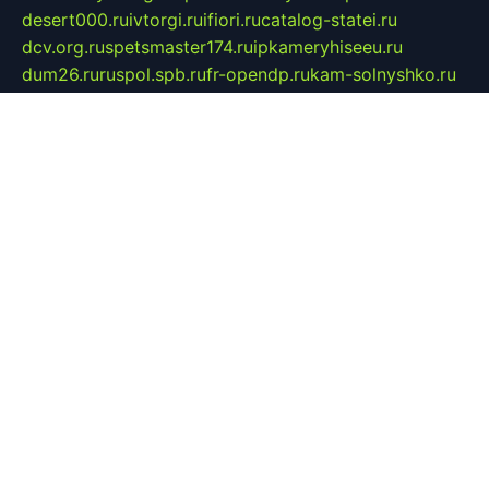
desert000.ru
ivtorgi.ru
ifiori.ru
catalog-statei.ru
dcv.org.ru
spetsmaster174.ru
ipkameryhiseeu.ru
dum26.ru
ruspol.spb.ru
fr-opendp.ru
kam-solnyshko.ru
cheyenne-arapaho.ru
sevzapmetal.spb.ru
ted-lapidus.spb.ru
parasite-eliminator.ru
sigma-complete.ru
modernworld.ru
dama-moda.ru
eholot-group.ru
sk-nvkz.ru
DRONGOLD.RU
democratia2.ru
i-farmer.ru
mass-sport.org
jablonex.spb.ru
bookmess.ru
linkword.ru
refineua.com.ru
cs-spec.net.ru
altay-mebel.ru
DNK-THEATRE.RU
mechaniks.spb.ru
ipcamtechage.ru
skosta.ru
a-sun.ru
stroy-ldsp.ru
snowlands.org.ru
childrensshoes.ru
mrlizzy.ru
mebelsofiakrd.ru
bulizhenko.ru
rumantick.net.ru
mtszerno.ru
daily-fishing.ru
glushiteli-v-spb.ru
megasat.org.ru
localization.net.ru
flyingfish.pp.ru
ds5teremok.ru
aclib.spb.ru
komissionka30.ru
mag-profit.ru
icentre-74.ru
leasing-nsk.ru
hd39.ru
rcd.com.ru