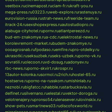
veetbox.ru
cinemapost.ru
ciam-fr.ru
kraft-you.ru
mega-press.ru
03223.ru
web-explore.ru
rastenuya.ru
eurovision-russia.ru
strah-news.ru
freeride-team.ru
itrack-24.ru
sexshopexpress.ru
autostudiopro.ru
alabuga-cityhotel.ru
pornv.ru
atlantpereezd.ru
bud-em-znakomye.ru
a-cdc.ru
elektrostal-news.ru
korolevremont-market.ru
budem-znakomye.ru
oooagrosnab.ru
fpodaso.ru
emfire.ru
pro-otdelky.ru
ukrasotki.ru
seksuzbek.ru
seks-uzbek.ru
porno-vk.ru
sovratili.ru
olecoon.ru
vd-dosug.ru
adonyev.ru
rbc-news.ru
porno-skvirt.ru
krospr.ru
13autor-kolonka.ru
sormol.ru
2rich.ru
hostel-65.ru
hostserve.ru
porno-na-russkom.ru
mishinlab.ru
neznobi.ru
bigfatcc.ru
habble.ru
starbucksvia.ru
delfinet.ru
silvernano.ru
elestal.ru
vektor-doroga.ru
velotrenajery.ru
pronso54.ru
lenasever.ru
lovinskix.ru
show-pets.ru
smartnews03.ru
discofoxworld.ru