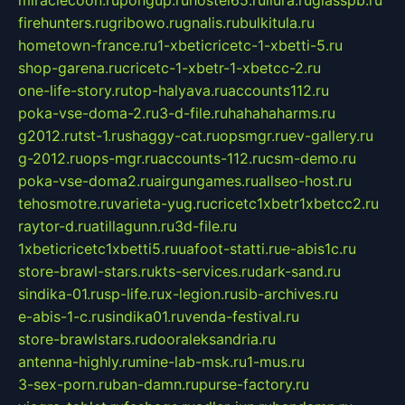
miraclecoon.ru
pongup.ru
hostel65.ru
liura.ru
glasspb.ru
firehunters.ru
gribowo.ru
gnalis.ru
bulkitula.ru
hometown-france.ru
1-xbeticricetc-1-xbetti-5.ru
shop-garena.ru
cricetc-1-xbetr-1-xbetcc-2.ru
one-life-story.ru
top-halyava.ru
accounts112.ru
poka-vse-doma-2.ru
3-d-file.ru
hahahaharms.ru
g2012.ru
tst-1.ru
shaggy-cat.ru
opsmgr.ru
ev-gallery.ru
g-2012.ru
ops-mgr.ru
accounts-112.ru
csm-demo.ru
poka-vse-doma2.ru
airgungames.ru
allseo-host.ru
tehosmotre.ru
varieta-yug.ru
cricetc1xbetr1xbetcc2.ru
raytor-d.ru
atillagunn.ru
3d-file.ru
1xbeticricetc1xbetti5.ru
uafoot-statti.ru
e-abis1c.ru
store-brawl-stars.ru
kts-services.ru
dark-sand.ru
sindika-01.ru
sp-life.ru
x-legion.ru
sib-archives.ru
e-abis-1-c.ru
sindika01.ru
venda-festival.ru
store-brawlstars.ru
dooraleksandria.ru
antenna-highly.ru
mine-lab-msk.ru
1-mus.ru
3-sex-porn.ru
ban-damn.ru
purse-factory.ru