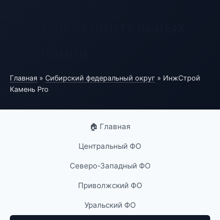
Портал строительных
компаний
Главная
»
Сибирский федеральный округ
» ИнжСтрой
Камень Pro
🏠 Главная
Центральный ФО
Северо-Западный ФО
Приволжский ФО
Уральский ФО