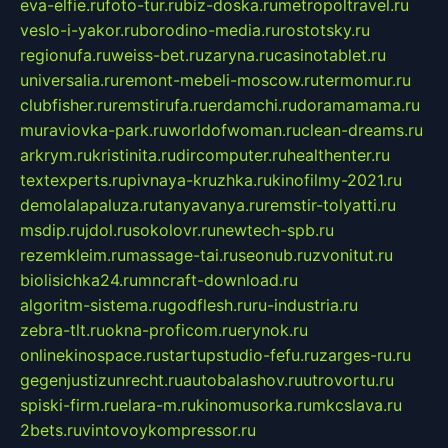
eva-elfie.ru
foto-tur.ru
biz-doska.ru
metropoltravel.ru
veslo-i-yakor.ru
borodino-media.ru
rostotsky.ru
regionufa.ru
weiss-bet.ru
zaryna.ru
casinotablet.ru
universalia.ru
remont-mebeli-moscow.ru
termomur.ru
clubfisher.ru
remstirufa.ru
erdamchi.ru
doramamama.ru
muraviovka-park.ru
worldofwoman.ru
clean-dreams.ru
arkrym.ru
kristinita.ru
dircomputer.ru
healthenter.ru
textexperts.ru
pivnaya-kruzhka.ru
kinofilmy-2021.ru
demolalapaluza.ru
tanyavanya.ru
remstir-tolyatti.ru
msdip.ru
jdol.ru
sokolovr.ru
newtech-spb.ru
rezemkleim.ru
massage-tai.ru
seonub.ru
zvonitut.ru
biolisichka24.ru
mncraft-download.ru
algoritm-sistema.ru
godflesh.ru
ru-industria.ru
zebra-tlt.ru
okna-proficom.ru
erynok.ru
onlinekinospace.ru
startupstudio-fefu.ru
zarges-ru.ru
gegenjustizunrecht.ru
autobalashov.ru
utrovortu.ru
spiski-firm.ru
elara-m.ru
kinomusorka.ru
mkcslava.ru
2bets.ru
vintovoykompressor.ru