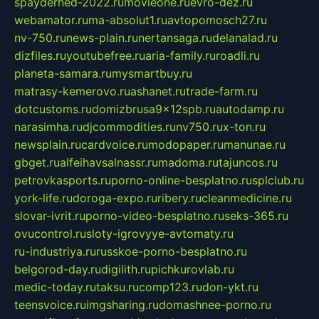
spayderhed-2022.ru
movieone.ru
evro-dez.ru
webamator.ru
ma-absolut1.ru
avtopomosch27.ru
nv-750.ru
news-plain.ru
nertansaga.ru
delanalad.ru
dizfiles.ru
youtubefree.ru
aria-family.ru
roadli.ru
planeta-samara.ru
mysmartbuy.ru
matrasy-kemerovo.ru
ashanet.ru
trade-farm.ru
dotcustoms.ru
domizbrusa9x12spb.ru
autodamp.ru
narasimha.ru
djcommodities.ru
nv750.ru
x-ton.ru
newsplain.ru
cardvoice.ru
modopaper.ru
manunae.ru
gbget.ru
alfeihavsalnassr.ru
madoma.ru
tajuncos.ru
petrovkasports.ru
porno-online-besplatno.ru
splclub.ru
york-life.ru
doroga-expo.ru
ribery.ru
cleanmedicine.ru
slovar-ivrit.ru
porno-video-besplatno.ru
seks-365.ru
ovucontrol.ru
sloty-igrovyye-avtomaty.ru
ru-industriya.ru
russkoe-porno-besplatno.ru
belgorod-day.ru
digilith.ru
pichkurovlab.ru
medic-today.ru
taksu.ru
comp123.ru
don-ykt.ru
teensvoice.ru
imgsharing.ru
domashnee-porno.ru