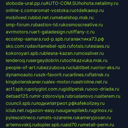
sloboda-ural.pp.ru
AUTO-COM.SU
hohota.net
alimy.ru
online-z.com
aromat-vostoka.ru
otdelkaexp.ru
mobilvest.ru
bbd.net.ru
mebelshop.msk.ru
smp-forum.ru
bastion-td.ru
kosmoscreative.ru
avrmotors.ru
art-galadesign.ru
tiffany-c.ru
ecostep-samara.ru
d-p.spb.ru
галактика73.рф
sko.com.ru
davitamebel-spb.ru
fotsis.ru
tesiaes.ru
kokoroyari.spb.ru
blesna-kazan.ru
mossilver.ru
lenderoq.ru
sergeydobrin.ru
tochkazvuka.msk.ru
people-of-art.ru
bezzubova.ru
clubtibet.ru
orior-aks.ru
dynamoauto.ru
szk-favorit.ru
carlines.ru
flatnsk.ru
kingbolenskaner.ru
alex-motor.ru
astroline.net.ru
act1.spb.ru
polyglot.com.ru
gidlipetsk.ru
ooo-driada.ru
detsad125.ru
mir-zdoroviya.ru
bruslanovo.ru
siterem.ru
council.spb.ru
лодкипатриот.рф
kafekolizey.ru
iclub.net.ru
gazon-easy.ru
sugarepilekb.ru
grinox.ru
pylesostineco.ru
msts-ozarenie.ru
kameryjooan.ru
artemovskij.ru
dopler.spb.ru
aid70.ru
metall-perm.ru