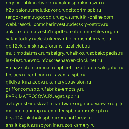
regsmi.ru
filmnetwork.ru
malinasp.ru
kinosvin.ru
h2o-salon.ru
malutkayork.ru
deltaprim.spb.ru
tango-perm.ru
gooddir.ru
sgv.su
multiki-online.com
webkrasotki.com
cherinvest.ru
detskiy-ostrov.ru
ankou.spb.ru
alvesta1.ru
pdf-creator.ru
nix-files.org.ru
sakhatoday.ru
elektrikersymboler.ru
sputnikyes.ru
golf2club.msk.ru
aeforums.ru
zallclub.ru
multimodal.msk.ru
habaigry.ru
haikko.ru
sobakopedia.ru
isz-fest.ru
ewnc.info
screensaver-clock.net.ru
volnav.spb.ru
comnat.ru
npf.net.ru
7bit.pp.ru
kalugatur.ru
tesiaes.ru
card.com.ru
kazanka.spb.ru
gildiya-kuznecov.ru
kameryboavision.ru
griffoncom.spb.ru
fabrika-emotsiy.ru
PARK-MATROSOVA.RU
agat.spb.ru
avtoyurist-moskva1.ru
hardware.org.ru
схема-авто.рф
dg-lab.ru
angrup.ru
recruiter.spb.ru
music8.spb.ru
krsk124.ru
kubok.spb.ru
romanofforex.ru
analitikaplus.ru
spyonline.ru
zosikamery.ru