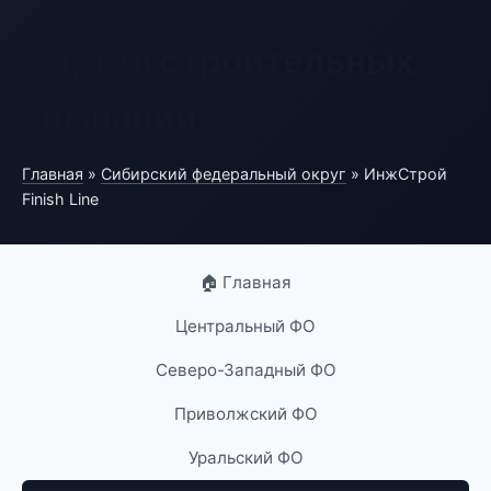
Портал строительных
компаний
Главная
»
Сибирский федеральный округ
» ИнжСтрой
Finish Line
🏠 Главная
Центральный ФО
Северо-Западный ФО
Приволжский ФО
Уральский ФО