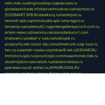
ndm.msk.ru
ratingzooshop.ru
apiaccess.ru
globalautotrade.info
bezverhovskoe.ru
drsschool.ru
ZOOSMART.SPB.RU
dalakony.ru
medikijob.ru
remontt.spb.ru
photostudia.spb.ru
myragon.ru
terramia.ru
academy62.ru
gardengallereya.ru
rti.com.ru
artem-news.ru
biserinca.ru
krasnodarkurort.com
imshowtv.ru
mebel-v-tule.ru
mobtopik.ru
pcsecurity.net.ru
tool-sib.ru
multimetrunit.ru
sp-tour.ru
fan-cs.ru
santeh-russia.ru
symbian9.net.ru
DSHAIR.RU
tmmotors.spb.ru
xjocuricopii.com
musavtomat.msk.ru
obustrojdom.ru
sovetcik.ru
ybaranovskaya.ru
ppknews.ru
cult-alshei.ru
JAPANRUSSIA.RU
proekciyamebel.ru
imper-finans.ru
rim.org.ru
glamourai.ru
brassminus.ru
zabor-pro.ru
ftn.pp.ru
dorogoe58.ru
laimengpacker.ru
kuzova-zapchasti.ru
sageerp.ru
taxodrom.ru
dsrazvitie.ru
hardcity.net.ru
ratinghomegames.ru
topservice25.ru
gubernyan.ru
gtglasslined.ru
ii4.ru
tssport.spb.ru
andorra24.com