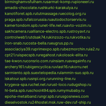
birminghamvsfulham.ru
sarmat-komp.ru
pioneeri.ru
amadis-chocolate.ru
shkurki-karakulya.ru
kanotiforet.spb.ru
tutmassage.ru
ecolog.org.ru
praga.spb.ru
falcorussia.ru
autodoctorservis.ru
kamertondom.spb.ru
net-life.net.ru
avto-vozim.ru
sakhcamera.ru
alliance-electro.spb.ru
stroyavt.ru
controlweb1.ru
tdsak74.ru
kinzozo-ru.ru
kvotka.ru
iron-snab.ru
costa-bella.ru
eugrus.pp.ru
associaciya39.ru
primexpo.spb.ru
bezmorchin.ru
ia2.ru
cpt21.ru
ispecspb.ru
regahost.ru
kolosok-elita.ru
tae-kwon.ru
consrio.com.ru
insiam.ru
avegainfo.ru
archery161.ru
bigencyclica.ru
vlast16.ru
korru.net
sarmiento.spb.su
extelopedia.ru
lammin-suo.spb.ru
iskatour.spb.ru
snpi.org.ru
running-line.ru
krygeva-spa.ru
chel.net.ru
rust-loco.ru
dugshop.ru
hl-beta.spb.ru
school494.spb.ru
mymubaby.ru
epoha-metalband.ru
ngr.spb.ru
rusgosnews.com
dieselvostok.ru
24hostel.msk.ru
w-dev.ru
f-ship.ru