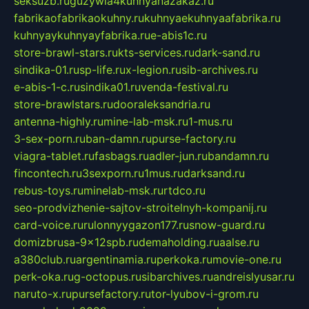
seksuzb.ru
guzywia4kuhnyanazakaz.ru
fabrikaofabrikaokuhny.ru
kuhnyaekuhnyaafabrika.ru
kuhnyaykuhnyayfabrika.ru
e-abis1c.ru
store-brawl-stars.ru
kts-services.ru
dark-sand.ru
sindika-01.ru
sp-life.ru
x-legion.ru
sib-archives.ru
e-abis-1-c.ru
sindika01.ru
venda-festival.ru
store-brawlstars.ru
dooraleksandria.ru
antenna-highly.ru
mine-lab-msk.ru
1-mus.ru
3-sex-porn.ru
ban-damn.ru
purse-factory.ru
viagra-tablet.ru
fasbags.ru
adler-jun.ru
bandamn.ru
fincontech.ru
3sexporn.ru
1mus.ru
darksand.ru
rebus-toys.ru
minelab-msk.ru
rtdco.ru
seo-prodvizhenie-sajtov-stroitelnyh-kompanij.ru
card-voice.ru
rulonnyygazon177.ru
snow-guard.ru
domizbrusa-9x12spb.ru
demaholding.ru
aalse.ru
a380club.ru
argentinamia.ru
perkoka.ru
movie-one.ru
perk-oka.ru
g-octopus.ru
sibarchives.ru
andreislyusar.ru
naruto-x.ru
pursefactory.ru
tor-lyubov-i-grom.ru