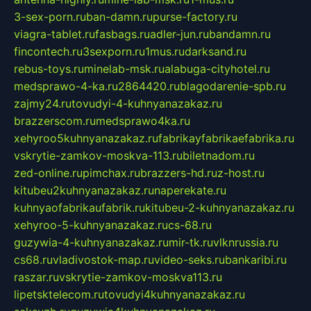
3-sex-porn.ru
ban-damn.ru
purse-factory.ru
viagra-tablet.ru
fasbags.ru
adler-jun.ru
bandamn.ru
fincontech.ru
3sexporn.ru
1mus.ru
darksand.ru
rebus-toys.ru
minelab-msk.ru
alabuga-cityhotel.ru
medsprawo-4-ka.ru
2864420.ru
blagodarenie-spb.ru
zajmy24.ru
tovudyi-4-kuhnyanazakaz.ru
brazzerscom.ru
medsprawo4ka.ru
xehyroo5kuhnyanazakaz.ru
fabrikayfabrikaefabrika.ru
vskrytie-zamkov-moskva-113.ru
biletnadom.ru
zed-online.ru
pimchax.ru
brazzers-hd.ru
z-host.ru
kitubeu2kuhnyanazakaz.ru
naperekate.ru
kuhnyaofabrikaufabrik.ru
kitubeu-2-kuhnyanazakaz.ru
xehyroo-5-kuhnyanazakaz.ru
cs-68.ru
guzywia-4-kuhnyanazakaz.ru
mir-tk.ru
vlknrussia.ru
cs68.ru
vladivostok-map.ru
video-seks.ru
bankaribi.ru
raszar.ru
vskrytie-zamkov-moskva113.ru
lipetsktelecom.ru
tovudyi4kuhnyanazakaz.ru