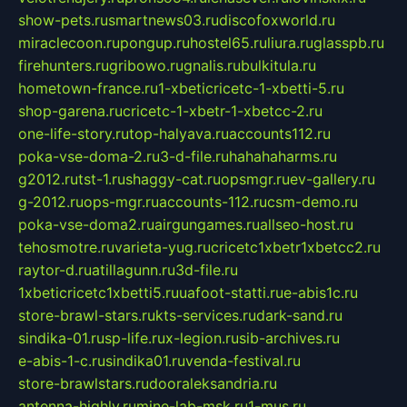
show-pets.ru
smartnews03.ru
discofoxworld.ru
miraclecoon.ru
pongup.ru
hostel65.ru
liura.ru
glasspb.ru
firehunters.ru
gribowo.ru
gnalis.ru
bulkitula.ru
hometown-france.ru
1-xbeticricetc-1-xbetti-5.ru
shop-garena.ru
cricetc-1-xbetr-1-xbetcc-2.ru
one-life-story.ru
top-halyava.ru
accounts112.ru
poka-vse-doma-2.ru
3-d-file.ru
hahahaharms.ru
g2012.ru
tst-1.ru
shaggy-cat.ru
opsmgr.ru
ev-gallery.ru
g-2012.ru
ops-mgr.ru
accounts-112.ru
csm-demo.ru
poka-vse-doma2.ru
airgungames.ru
allseo-host.ru
tehosmotre.ru
varieta-yug.ru
cricetc1xbetr1xbetcc2.ru
raytor-d.ru
atillagunn.ru
3d-file.ru
1xbeticricetc1xbetti5.ru
uafoot-statti.ru
e-abis1c.ru
store-brawl-stars.ru
kts-services.ru
dark-sand.ru
sindika-01.ru
sp-life.ru
x-legion.ru
sib-archives.ru
e-abis-1-c.ru
sindika01.ru
venda-festival.ru
store-brawlstars.ru
dooraleksandria.ru
antenna-highly.ru
mine-lab-msk.ru
1-mus.ru