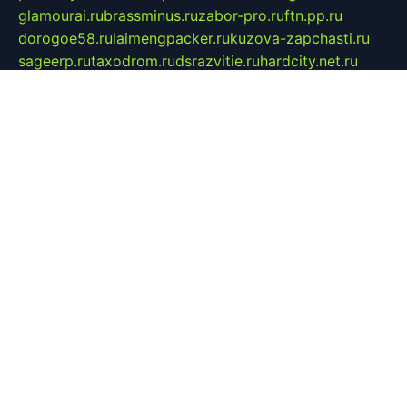
glamourai.ru
brassminus.ru
zabor-pro.ru
ftn.pp.ru
dorogoe58.ru
laimengpacker.ru
kuzova-zapchasti.ru
sageerp.ru
taxodrom.ru
dsrazvitie.ru
hardcity.net.ru
ratinghomegames.ru
topservice25.ru
gubernyan.ru
gtglasslined.ru
ii4.ru
tssport.spb.ru
andorra24.com
blackwallstreet.ru
oboimos.ru
optim-doors.com.ru
ikuch.ru
nycr.org.ru
npa21.ru
vremya-ch.spb.ru
desert000.ru
ivtorgi.ru
ifiori.ru
catalog-statei.ru
dcv.org.ru
spetsmaster174.ru
ipkameryhiseeu.ru
dum26.ru
ruspol.spb.ru
fr-opendp.ru
kam-solnyshko.ru
cheyenne-arapaho.ru
sevzapmetal.spb.ru
ted-lapidus.spb.ru
parasite-eliminator.ru
sigma-complete.ru
modernworld.ru
dama-moda.ru
eholot-group.ru
sk-nvkz.ru
DRONGOLD.RU
democratia2.ru
i-farmer.ru
mass-sport.org
jablonex.spb.ru
bookmess.ru
linkword.ru
refineua.com.ru
cs-spec.net.ru
altay-mebel.ru
DNK-THEATRE.RU
mechaniks.spb.ru
ipcamtechage.ru