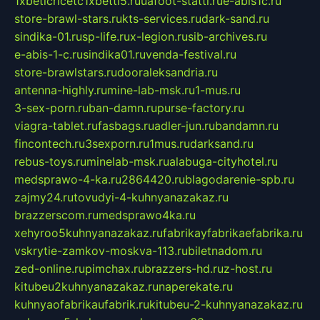
1xbeticricetc1xbetti5.ru
uafoot-statti.ru
e-abis1c.ru
store-brawl-stars.ru
kts-services.ru
dark-sand.ru
sindika-01.ru
sp-life.ru
x-legion.ru
sib-archives.ru
e-abis-1-c.ru
sindika01.ru
venda-festival.ru
store-brawlstars.ru
dooraleksandria.ru
antenna-highly.ru
mine-lab-msk.ru
1-mus.ru
3-sex-porn.ru
ban-damn.ru
purse-factory.ru
viagra-tablet.ru
fasbags.ru
adler-jun.ru
bandamn.ru
fincontech.ru
3sexporn.ru
1mus.ru
darksand.ru
rebus-toys.ru
minelab-msk.ru
alabuga-cityhotel.ru
medsprawo-4-ka.ru
2864420.ru
blagodarenie-spb.ru
zajmy24.ru
tovudyi-4-kuhnyanazakaz.ru
brazzerscom.ru
medsprawo4ka.ru
xehyroo5kuhnyanazakaz.ru
fabrikayfabrikaefabrika.ru
vskrytie-zamkov-moskva-113.ru
biletnadom.ru
zed-online.ru
pimchax.ru
brazzers-hd.ru
z-host.ru
kitubeu2kuhnyanazakaz.ru
naperekate.ru
kuhnyaofabrikaufabrik.ru
kitubeu-2-kuhnyanazakaz.ru