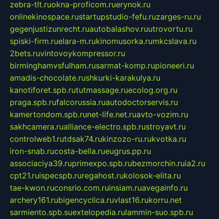
zebra-tlt.ru
okna-proficom.ru
erynok.ru
onlinekinospace.ru
startupstudio-fefu.ru
zarges-ru.ru
gegenjustizunrecht.ru
autobalashov.ru
utrovortu.ru
spiski-firm.ru
elara-m.ru
kinomusorka.ru
mkcslava.ru
2bets.ru
vintovoykompressor.ru
birminghamvsfulham.ru
sarmat-komp.ru
pioneeri.ru
amadis-chocolate.ru
shkurki-karakulya.ru
kanotiforet.spb.ru
tutmassage.ru
ecolog.org.ru
praga.spb.ru
falcorussia.ru
autodoctorservis.ru
kamertondom.spb.ru
net-life.net.ru
avto-vozim.ru
sakhcamera.ru
alliance-electro.spb.ru
stroyavt.ru
controlweb1.ru
tdsak74.ru
kinzozo-ru.ru
kvotka.ru
iron-snab.ru
costa-bella.ru
eugrus.pp.ru
associaciya39.ru
primexpo.spb.ru
bezmorchin.ru
ia2.ru
cpt21.ru
ispecspb.ru
regahost.ru
kolosok-elita.ru
tae-kwon.ru
consrio.com.ru
insiam.ru
avegainfo.ru
archery161.ru
bigencyclica.ru
vlast16.ru
korru.net
sarmiento.spb.su
extelopedia.ru
lammin-suo.spb.ru