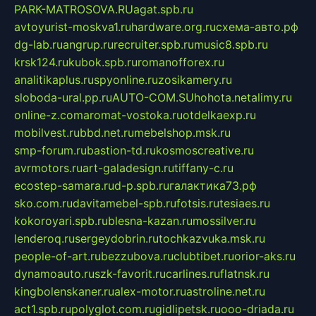
PARK-MATROSOVA.RU
agat.spb.ru
avtoyurist-moskva1.ru
hardware.org.ru
схема-авто.рф
dg-lab.ru
angrup.ru
recruiter.spb.ru
music8.spb.ru
krsk124.ru
kubok.spb.ru
romanofforex.ru
analitikaplus.ru
spyonline.ru
zosikamery.ru
sloboda-ural.pp.ru
AUTO-COM.SU
hohota.net
alimy.ru
online-z.com
aromat-vostoka.ru
otdelkaexp.ru
mobilvest.ru
bbd.net.ru
mebelshop.msk.ru
smp-forum.ru
bastion-td.ru
kosmoscreative.ru
avrmotors.ru
art-galadesign.ru
tiffany-c.ru
ecostep-samara.ru
d-p.spb.ru
галактика73.рф
sko.com.ru
davitamebel-spb.ru
fotsis.ru
tesiaes.ru
kokoroyari.spb.ru
blesna-kazan.ru
mossilver.ru
lenderoq.ru
sergeydobrin.ru
tochkazvuka.msk.ru
people-of-art.ru
bezzubova.ru
clubtibet.ru
orior-aks.ru
dynamoauto.ru
szk-favorit.ru
carlines.ru
flatnsk.ru
kingbolenskaner.ru
alex-motor.ru
astroline.net.ru
act1.spb.ru
polyglot.com.ru
gidlipetsk.ru
ooo-driada.ru