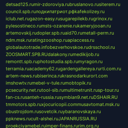
detsad125.ru
mir-zdoroviya.ru
bruslanovo.ru
siterem.ru
council.spb.ru
лодкипатриот.рф
kafekolizey.ru
iclub.net.ru
gazon-easy.ru
sugarepilekb.ru
grinox.ru
pylesostineco.ru
msts-ozarenie.ru
kameryjooan.ru
artemovskij.ru
dopler.spb.ru
aid70.ru
metall-perm.ru
ndm.msk.ru
ratingzooshop.ru
apiaccess.ru
globalautotrade.info
bezverhovskoe.ru
drsschool.ru
ZOOSMART.SPB.RU
dalakony.ru
medikijob.ru
remontt.spb.ru
photostudia.spb.ru
myragon.ru
terramia.ru
academy62.ru
gardengallereya.ru
rti.com.ru
artem-news.ru
biserinca.ru
krasnodarkurort.com
imshowtv.ru
mebel-v-tule.ru
mobtopik.ru
pcsecurity.net.ru
tool-sib.ru
multimetrunit.ru
sp-tour.ru
fan-cs.ru
santeh-russia.ru
symbian9.net.ru
DSHAIR.RU
tmmotors.spb.ru
xjocuricopii.com
musavtomat.msk.ru
obustrojdom.ru
sovetcik.ru
ybaranovskaya.ru
ppknews.ru
cult-alshei.ru
JAPANRUSSIA.RU
proekciyamebel.ru
imper-finans.ru
rim.org.ru