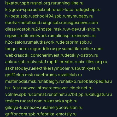
iskatour.spb.ru
snpi.org.ru
running-line.ru
krygeva-spa.ru
chel.net.ru
rust-loco.ru
dugshop.ru
hl-beta.spb.ru
school494.spb.ru
mymubaby.ru
epoha-metalband.ru
ngr.spb.ru
rusgosnews.com
dieselvostok.ru
24hostel.msk.ru
w-dev.ru
f-ship.ru
regsmi.ru
filmnetwork.ru
malinasp.ru
kinosvin.ru
h2o-salon.ru
malutkayork.ru
deltaprim.spb.ru
tango-perm.ru
gooddir.ru
sgv.su
multiki-online.com
webkrasotki.com
cherinvest.ru
detskiy-ostrov.ru
ankou.spb.ru
alvesta1.ru
pdf-creator.ru
nix-files.org.ru
sakhatoday.ru
elektrikersymboler.ru
sputnikyes.ru
golf2club.msk.ru
aeforums.ru
zallclub.ru
multimodal.msk.ru
habaigry.ru
haikko.ru
sobakopedia.ru
isz-fest.ru
ewnc.info
screensaver-clock.net.ru
volnav.spb.ru
comnat.ru
npf.net.ru
7bit.pp.ru
kalugatur.ru
tesiaes.ru
card.com.ru
kazanka.spb.ru
gildiya-kuznecov.ru
kameryboavision.ru
griffoncom.spb.ru
fabrika-emotsiy.ru