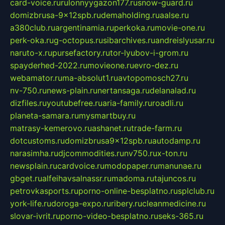
card-voice.ru
rulonnyygazon177.ru
snow-guard.ru
domizbrusa-9x12spb.ru
demaholding.ru
aalse.ru
a380club.ru
argentinamia.ru
perkoka.ru
movie-one.ru
perk-oka.ru
g-octopus.ru
sibarchives.ru
andreislyusar.ru
naruto-x.ru
pursefactory.ru
tor-lyubov-i-grom.ru
spayderhed-2022.ru
movieone.ru
evro-dez.ru
webamator.ru
ma-absolut1.ru
avtopomosch27.ru
nv-750.ru
news-plain.ru
nertansaga.ru
delanalad.ru
dizfiles.ru
youtubefree.ru
aria-family.ru
roadli.ru
planeta-samara.ru
mysmartbuy.ru
matrasy-kemerovo.ru
ashanet.ru
trade-farm.ru
dotcustoms.ru
domizbrusa9x12spb.ru
autodamp.ru
narasimha.ru
djcommodities.ru
nv750.ru
x-ton.ru
newsplain.ru
cardvoice.ru
modopaper.ru
manunae.ru
gbget.ru
alfeihavsalnassr.ru
madoma.ru
tajuncos.ru
petrovkasports.ru
porno-online-besplatno.ru
splclub.ru
york-life.ru
doroga-expo.ru
ribery.ru
cleanmedicine.ru
slovar-ivrit.ru
porno-video-besplatno.ru
seks-365.ru