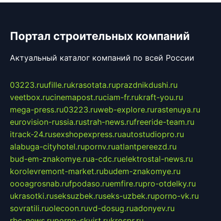
Портал строительных компаний
Актуальный каталог компаний по всей России
03223.ru
ufille.ru
krasotata.ru
prazdnikdushi.ru
veetbox.ru
cinemapost.ru
ciam-fr.ru
kraft-you.ru
mega-press.ru
03223.ru
web-explore.ru
rastenuya.ru
eurovision-russia.ru
strah-news.ru
freeride-team.ru
itrack-24.ru
sexshopexpress.ru
autostudiopro.ru
alabuga-cityhotel.ru
pornv.ru
atlantpereezd.ru
bud-em-znakomye.ru
a-cdc.ru
elektrostal-news.ru
korolevremont-market.ru
budem-znakomye.ru
oooagrosnab.ru
fpodaso.ru
emfire.ru
pro-otdelky.ru
ukrasotki.ru
seksuzbek.ru
seks-uzbek.ru
porno-vk.ru
sovratili.ru
olecoon.ru
vd-dosug.ru
adonyev.ru
rbc-news.ru
porno-skvirt.ru
krospr.ru