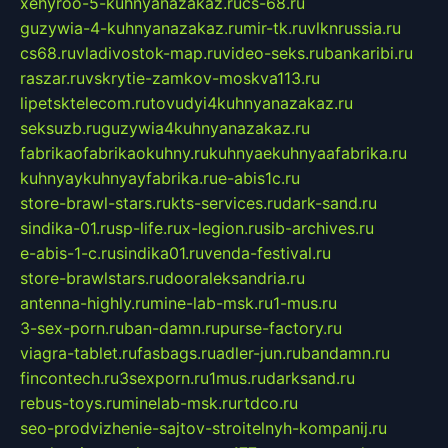
xehyroo-5-kuhnyanazakaz.ru
cs-68.ru
guzywia-4-kuhnyanazakaz.ru
mir-tk.ru
vlknrussia.ru
cs68.ru
vladivostok-map.ru
video-seks.ru
bankaribi.ru
raszar.ru
vskrytie-zamkov-moskva113.ru
lipetsktelecom.ru
tovudyi4kuhnyanazakaz.ru
seksuzb.ru
guzywia4kuhnyanazakaz.ru
fabrikaofabrikaokuhny.ru
kuhnyaekuhnyaafabrika.ru
kuhnyaykuhnyayfabrika.ru
e-abis1c.ru
store-brawl-stars.ru
kts-services.ru
dark-sand.ru
sindika-01.ru
sp-life.ru
x-legion.ru
sib-archives.ru
e-abis-1-c.ru
sindika01.ru
venda-festival.ru
store-brawlstars.ru
dooraleksandria.ru
antenna-highly.ru
mine-lab-msk.ru
1-mus.ru
3-sex-porn.ru
ban-damn.ru
purse-factory.ru
viagra-tablet.ru
fasbags.ru
adler-jun.ru
bandamn.ru
fincontech.ru
3sexporn.ru
1mus.ru
darksand.ru
rebus-toys.ru
minelab-msk.ru
rtdco.ru
seo-prodvizhenie-sajtov-stroitelnyh-kompanij.ru