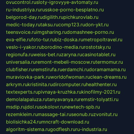
ovucontrol.ru
sloty-igrovyye-avtomaty.ru
ru-industriya.ru
russkoe-porno-besplatno.ru
belgorod-day.ru
digilith.ru
pichkurovlab.ru
medic-today.ru
taksu.ru
comp123.ru
don-ykt.ru
teensvoice.ru
imgsharing.ru
domashnee-porno.ru
eva-elfie.ru
foto-tur.ru
biz-doska.ru
metropoltravel.ru
veslo-i-yakor.ru
borodino-media.ru
rostotsky.ru
regionufa.ru
weiss-bet.ru
zaryna.ru
casinotablet.ru
universalia.ru
remont-mebeli-moscow.ru
termomur.ru
clubfisher.ru
remstirufa.ru
erdamchi.ru
doramamama.ru
muraviovka-park.ru
worldofwoman.ru
clean-dreams.ru
arkrym.ru
kristinita.ru
dircomputer.ru
healthenter.ru
textexperts.ru
pivnaya-kruzhka.ru
kinofilmy-2021.ru
demolalapaluza.ru
tanyavanya.ru
remstir-tolyatti.ru
msdip.ru
jdol.ru
sokolovr.ru
newtech-spb.ru
rezemkleim.ru
massage-tai.ru
seonub.ru
zvonitut.ru
biolisichka24.ru
mncraft-download.ru
algoritm-sistema.ru
godflesh.ru
ru-industria.ru