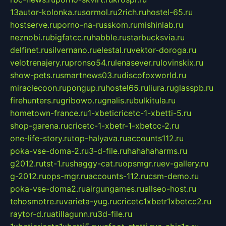
13autor-kolonka.ru
sormol.ru
2rich.ru
hostel-65.ru
hostserve.ru
porno-na-russkom.ru
mishinlab.ru
neznobi.ru
bigfatcc.ru
habble.ru
starbucksvia.ru
delfinet.ru
silvernano.ru
elestal.ru
vektor-doroga.ru
velotrenajery.ru
pronso54.ru
lenasever.ru
lovinskix.ru
show-pets.ru
smartnews03.ru
discofoxworld.ru
miraclecoon.ru
pongup.ru
hostel65.ru
liura.ru
glasspb.ru
firehunters.ru
gribowo.ru
gnalis.ru
bulkitula.ru
hometown-france.ru
1-xbeticricetc-1-xbetti-5.ru
shop-garena.ru
cricetc-1-xbetr-1-xbetcc-2.ru
one-life-story.ru
top-halyava.ru
accounts112.ru
poka-vse-doma-2.ru
3-d-file.ru
hahahaharms.ru
g2012.ru
tst-1.ru
shaggy-cat.ru
opsmgr.ru
ev-gallery.ru
g-2012.ru
ops-mgr.ru
accounts-112.ru
csm-demo.ru
poka-vse-doma2.ru
airgungames.ru
allseo-host.ru
tehosmotre.ru
varieta-yug.ru
cricetc1xbetr1xbetcc2.ru
raytor-d.ru
atillagunn.ru
3d-file.ru