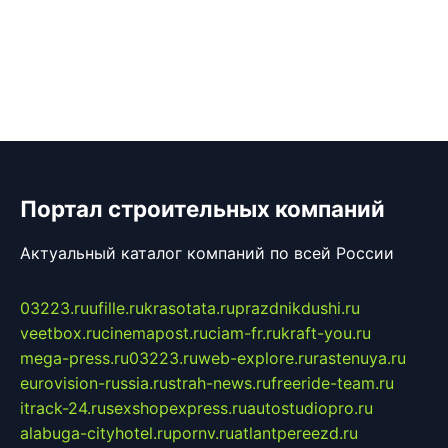
Портал строительных компаний
Актуальный каталог компаний по всей России
03223.ru
ufille.ru
krasotata.ru
prazdnikdushi.ru
veetbox.ru
cinemapost.ru
ciam-fr.ru
kraft-you.ru
mega-press.ru
03223.ru
web-explore.ru
rastenuya.ru
eurovision-russia.ru
strah-news.ru
freeride-team.ru
itrack-24.ru
sexshopexpress.ru
autostudiopro.ru
alabuga-cityhotel.ru
pornv.ru
atlantpereezd.ru