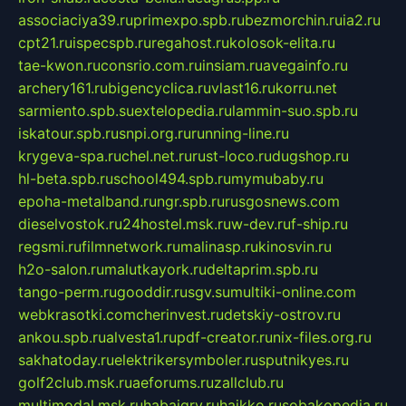
associaciya39.ru
primexpo.spb.ru
bezmorchin.ru
ia2.ru
cpt21.ru
ispecspb.ru
regahost.ru
kolosok-elita.ru
tae-kwon.ru
consrio.com.ru
insiam.ru
avegainfo.ru
archery161.ru
bigencyclica.ru
vlast16.ru
korru.net
sarmiento.spb.su
extelopedia.ru
lammin-suo.spb.ru
iskatour.spb.ru
snpi.org.ru
running-line.ru
krygeva-spa.ru
chel.net.ru
rust-loco.ru
dugshop.ru
hl-beta.spb.ru
school494.spb.ru
mymubaby.ru
epoha-metalband.ru
ngr.spb.ru
rusgosnews.com
dieselvostok.ru
24hostel.msk.ru
w-dev.ru
f-ship.ru
regsmi.ru
filmnetwork.ru
malinasp.ru
kinosvin.ru
h2o-salon.ru
malutkayork.ru
deltaprim.spb.ru
tango-perm.ru
gooddir.ru
sgv.su
multiki-online.com
webkrasotki.com
cherinvest.ru
detskiy-ostrov.ru
ankou.spb.ru
alvesta1.ru
pdf-creator.ru
nix-files.org.ru
sakhatoday.ru
elektrikersymboler.ru
sputnikyes.ru
golf2club.msk.ru
aeforums.ru
zallclub.ru
multimodal.msk.ru
habaigry.ru
haikko.ru
sobakopedia.ru