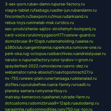
3-sex-porn.ru
ban-damn.ru
purse-factory.ru
viagra-tablet.ru
fasbags.ru
adler-jun.ru
bandamn.ru
fincontech.ru
3sexporn.ru
1mus.ru
darksand.ru
rebus-toys.ru
minelab-msk.ru
rtdco.ru
seo-prodvizhenie-sajtov-stroitelnyh-kompanij.ru
card-voice.ru
rulonnyygazon177.ru
snow-guard.ru
domizbrusa-9x12spb.ru
demaholding.ru
aalse.ru
a380club.ru
argentinamia.ru
perkoka.ru
movie-one.ru
perk-oka.ru
g-octopus.ru
sibarchives.ru
andreislyusar.ru
naruto-x.ru
pursefactory.ru
tor-lyubov-i-grom.ru
spayderhed-2022.ru
movieone.ru
evro-dez.ru
webamator.ru
ma-absolut1.ru
avtopomosch27.ru
nv-750.ru
news-plain.ru
nertansaga.ru
delanalad.ru
dizfiles.ru
youtubefree.ru
aria-family.ru
roadli.ru
planeta-samara.ru
mysmartbuy.ru
matrasy-kemerovo.ru
ashanet.ru
trade-farm.ru
dotcustoms.ru
domizbrusa9x12spb.ru
autodamp.ru
narasimha.ru
djcommodities.ru
nv750.ru
x-ton.ru