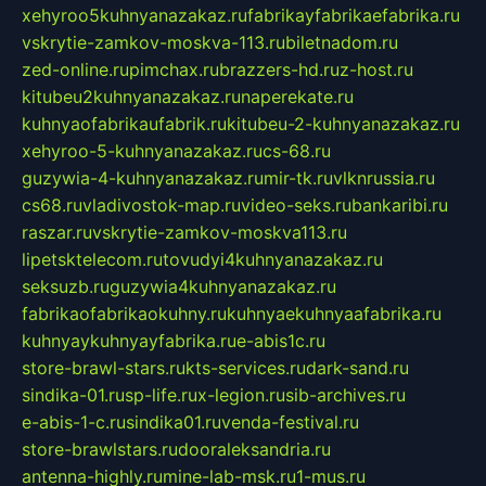
xehyroo5kuhnyanazakaz.ru
fabrikayfabrikaefabrika.ru
vskrytie-zamkov-moskva-113.ru
biletnadom.ru
zed-online.ru
pimchax.ru
brazzers-hd.ru
z-host.ru
kitubeu2kuhnyanazakaz.ru
naperekate.ru
kuhnyaofabrikaufabrik.ru
kitubeu-2-kuhnyanazakaz.ru
xehyroo-5-kuhnyanazakaz.ru
cs-68.ru
guzywia-4-kuhnyanazakaz.ru
mir-tk.ru
vlknrussia.ru
cs68.ru
vladivostok-map.ru
video-seks.ru
bankaribi.ru
raszar.ru
vskrytie-zamkov-moskva113.ru
lipetsktelecom.ru
tovudyi4kuhnyanazakaz.ru
seksuzb.ru
guzywia4kuhnyanazakaz.ru
fabrikaofabrikaokuhny.ru
kuhnyaekuhnyaafabrika.ru
kuhnyaykuhnyayfabrika.ru
e-abis1c.ru
store-brawl-stars.ru
kts-services.ru
dark-sand.ru
sindika-01.ru
sp-life.ru
x-legion.ru
sib-archives.ru
e-abis-1-c.ru
sindika01.ru
venda-festival.ru
store-brawlstars.ru
dooraleksandria.ru
antenna-highly.ru
mine-lab-msk.ru
1-mus.ru