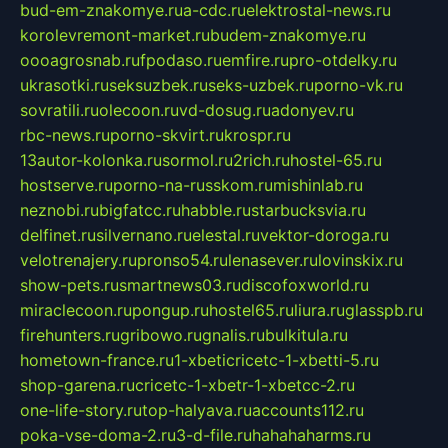
bud-em-znakomye.ru
a-cdc.ru
elektrostal-news.ru
korolevremont-market.ru
budem-znakomye.ru
oooagrosnab.ru
fpodaso.ru
emfire.ru
pro-otdelky.ru
ukrasotki.ru
seksuzbek.ru
seks-uzbek.ru
porno-vk.ru
sovratili.ru
olecoon.ru
vd-dosug.ru
adonyev.ru
rbc-news.ru
porno-skvirt.ru
krospr.ru
13autor-kolonka.ru
sormol.ru
2rich.ru
hostel-65.ru
hostserve.ru
porno-na-russkom.ru
mishinlab.ru
neznobi.ru
bigfatcc.ru
habble.ru
starbucksvia.ru
delfinet.ru
silvernano.ru
elestal.ru
vektor-doroga.ru
velotrenajery.ru
pronso54.ru
lenasever.ru
lovinskix.ru
show-pets.ru
smartnews03.ru
discofoxworld.ru
miraclecoon.ru
pongup.ru
hostel65.ru
liura.ru
glasspb.ru
firehunters.ru
gribowo.ru
gnalis.ru
bulkitula.ru
hometown-france.ru
1-xbeticricetc-1-xbetti-5.ru
shop-garena.ru
cricetc-1-xbetr-1-xbetcc-2.ru
one-life-story.ru
top-halyava.ru
accounts112.ru
poka-vse-doma-2.ru
3-d-file.ru
hahahaharms.ru