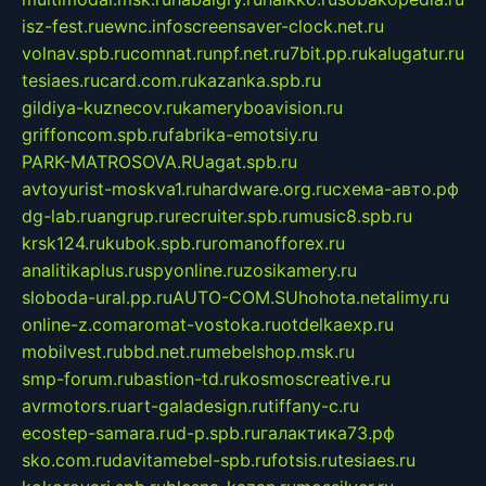
isz-fest.ru
ewnc.info
screensaver-clock.net.ru
volnav.spb.ru
comnat.ru
npf.net.ru
7bit.pp.ru
kalugatur.ru
tesiaes.ru
card.com.ru
kazanka.spb.ru
gildiya-kuznecov.ru
kameryboavision.ru
griffoncom.spb.ru
fabrika-emotsiy.ru
PARK-MATROSOVA.RU
agat.spb.ru
avtoyurist-moskva1.ru
hardware.org.ru
схема-авто.рф
dg-lab.ru
angrup.ru
recruiter.spb.ru
music8.spb.ru
krsk124.ru
kubok.spb.ru
romanofforex.ru
analitikaplus.ru
spyonline.ru
zosikamery.ru
sloboda-ural.pp.ru
AUTO-COM.SU
hohota.net
alimy.ru
online-z.com
aromat-vostoka.ru
otdelkaexp.ru
mobilvest.ru
bbd.net.ru
mebelshop.msk.ru
smp-forum.ru
bastion-td.ru
kosmoscreative.ru
avrmotors.ru
art-galadesign.ru
tiffany-c.ru
ecostep-samara.ru
d-p.spb.ru
галактика73.рф
sko.com.ru
davitamebel-spb.ru
fotsis.ru
tesiaes.ru