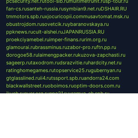
pcsecurity.net.ru
tool-sib.ru
multimetrunit.ru
sp-tour.ru
fan-cs.ru
santeh-russia.ru
symbian9.net.ru
DSHAIR.RU
tmmotors.spb.ru
xjocuricopii.com
musavtomat.msk.ru
obustrojdom.ru
sovetcik.ru
ybaranovskaya.ru
ppknews.ru
cult-alshei.ru
JAPANRUSSIA.RU
proekciyamebel.ru
imper-finans.ru
rim.org.ru
glamourai.ru
brassminus.ru
zabor-pro.ru
ftn.pp.ru
dorogoe58.ru
laimengpacker.ru
kuzova-zapchasti.ru
sageerp.ru
taxodrom.ru
dsrazvitie.ru
hardcity.net.ru
ratinghomegames.ru
topservice25.ru
gubernyan.ru
gtglasslined.ru
ii4.ru
tssport.spb.ru
andorra24.com
blackwallstreet.ru
oboimos.ru
optim-doors.com.ru
ikuch.ru
nycr.org.ru
npa21.ru
vremya-ch.spb.ru
desert000.ru
ivtorgi.ru
ifiori.ru
catalog-statei.ru
dcv.org.ru
spetsmaster174.ru
ipkameryhiseeu.ru
dum26.ru
ruspol.spb.ru
fr-opendp.ru
kam-solnyshko.ru
cheyenne-arapaho.ru
sevzapmetal.spb.ru
ted-lapidus.spb.ru
parasite-eliminator.ru