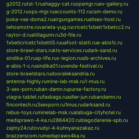
g2012.ru
tst-1.ru
shaggy-cat.ru
opsmgr.ru
ev-gallery.ru
g-2012.ru
ops-mgr.ru
accounts-112.ru
csm-demo.ru
poka-vse-doma2.ru
airgungames.ru
allseo-host.ru
tehosmotre.ru
varieta-yug.ru
cricetc1xbetr1xbetcc2.ru
raytor-d.ru
atillagunn.ru
3d-file.ru
1xbeticricetc1xbetti5.ru
uafoot-statti.ru
e-abis1c.ru
store-brawl-stars.ru
kts-services.ru
dark-sand.ru
sindika-01.ru
sp-life.ru
x-legion.ru
sib-archives.ru
e-abis-1-c.ru
sindika01.ru
venda-festival.ru
store-brawlstars.ru
dooraleksandria.ru
antenna-highly.ru
mine-lab-msk.ru
1-mus.ru
3-sex-porn.ru
ban-damn.ru
purse-factory.ru
viagra-tablet.ru
fasbags.ru
adler-jun.ru
bandamn.ru
fincontech.ru
3sexporn.ru
1mus.ru
darksand.ru
rebus-toys.ru
minelab-msk.ru
alabuga-cityhotel.ru
medsprawo-4-ka.ru
2864420.ru
blagodarenie-spb.ru
zajmy24.ru
tovudyi-4-kuhnyanazakaz.ru
brazzerscom.ru
medsprawo4ka.ru