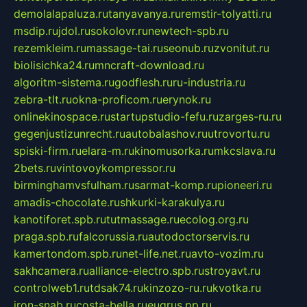
demolalapaluza.ru
tanyavanya.ru
remstir-tolyatti.ru
msdip.ru
jdol.ru
sokolovr.ru
newtech-spb.ru
rezemkleim.ru
massage-tai.ru
seonub.ru
zvonitut.ru
biolisichka24.ru
mncraft-download.ru
algoritm-sistema.ru
godflesh.ru
ru-industria.ru
zebra-tlt.ru
okna-proficom.ru
erynok.ru
onlinekinospace.ru
startupstudio-fefu.ru
zarges-ru.ru
gegenjustizunrecht.ru
autobalashov.ru
utrovortu.ru
spiski-firm.ru
elara-m.ru
kinomusorka.ru
mkcslava.ru
2bets.ru
vintovoykompressor.ru
birminghamvsfulham.ru
sarmat-komp.ru
pioneeri.ru
amadis-chocolate.ru
shkurki-karakulya.ru
kanotiforet.spb.ru
tutmassage.ru
ecolog.org.ru
praga.spb.ru
falcorussia.ru
autodoctorservis.ru
kamertondom.spb.ru
net-life.net.ru
avto-vozim.ru
sakhcamera.ru
alliance-electro.spb.ru
stroyavt.ru
controlweb1.ru
tdsak74.ru
kinzozo-ru.ru
kvotka.ru
iron-snab.ru
costa-bella.ru
eugrus.pp.ru