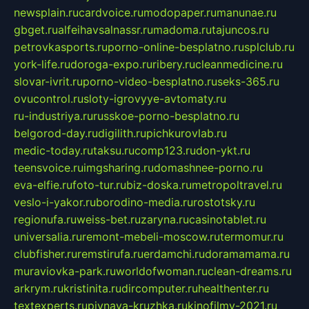
newsplain.ru
cardvoice.ru
modopaper.ru
manunae.ru
gbget.ru
alfeihavsalnassr.ru
madoma.ru
tajuncos.ru
petrovkasports.ru
porno-online-besplatno.ru
splclub.ru
york-life.ru
doroga-expo.ru
ribery.ru
cleanmedicine.ru
slovar-ivrit.ru
porno-video-besplatno.ru
seks-365.ru
ovucontrol.ru
sloty-igrovyye-avtomaty.ru
ru-industriya.ru
russkoe-porno-besplatno.ru
belgorod-day.ru
digilith.ru
pichkurovlab.ru
medic-today.ru
taksu.ru
comp123.ru
don-ykt.ru
teensvoice.ru
imgsharing.ru
domashnee-porno.ru
eva-elfie.ru
foto-tur.ru
biz-doska.ru
metropoltravel.ru
veslo-i-yakor.ru
borodino-media.ru
rostotsky.ru
regionufa.ru
weiss-bet.ru
zaryna.ru
casinotablet.ru
universalia.ru
remont-mebeli-moscow.ru
termomur.ru
clubfisher.ru
remstirufa.ru
erdamchi.ru
doramamama.ru
muraviovka-park.ru
worldofwoman.ru
clean-dreams.ru
arkrym.ru
kristinita.ru
dircomputer.ru
healthenter.ru
textexperts.ru
pivnaya-kruzhka.ru
kinofilmy-2021.ru