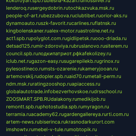
kokoroyari.spb.ru
blesna-kazan.ru
mossilver.ru
lenderoq.ru
sergeydobrin.ru
tochkazvuka.msk.ru
people-of-art.ru
bezzubova.ru
clubtibet.ru
orior-aks.ru
dynamoauto.ru
szk-favorit.ru
carlines.ru
flatnsk.ru
kingbolenskaner.ru
alex-motor.ru
astroline.net.ru
act1.spb.ru
polyglot.com.ru
gidlipetsk.ru
ooo-driada.ru
detsad125.ru
mir-zdoroviya.ru
bruslanovo.ru
siterem.ru
council.spb.ru
лодкипатриот.рф
kafekolizey.ru
iclub.net.ru
gazon-easy.ru
sugarepilekb.ru
grinox.ru
pylesostineco.ru
msts-ozarenie.ru
kameryjooan.ru
artemovskij.ru
dopler.spb.ru
aid70.ru
metall-perm.ru
ndm.msk.ru
ratingzooshop.ru
apiaccess.ru
globalautotrade.info
bezverhovskoe.ru
drsschool.ru
ZOOSMART.SPB.RU
dalakony.ru
medikijob.ru
remontt.spb.ru
photostudia.spb.ru
myragon.ru
terramia.ru
academy62.ru
gardengallereya.ru
rti.com.ru
artem-news.ru
biserinca.ru
krasnodarkurort.com
imshowtv.ru
mebel-v-tule.ru
mobtopik.ru