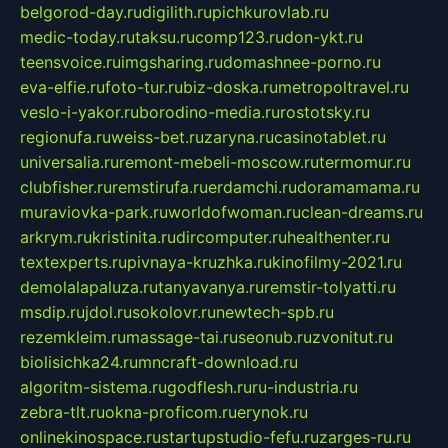
belgorod-day.ru
digilith.ru
pichkurovlab.ru
medic-today.ru
taksu.ru
comp123.ru
don-ykt.ru
teensvoice.ru
imgsharing.ru
domashnee-porno.ru
eva-elfie.ru
foto-tur.ru
biz-doska.ru
metropoltravel.ru
veslo-i-yakor.ru
borodino-media.ru
rostotsky.ru
regionufa.ru
weiss-bet.ru
zaryna.ru
casinotablet.ru
universalia.ru
remont-mebeli-moscow.ru
termomur.ru
clubfisher.ru
remstirufa.ru
erdamchi.ru
doramamama.ru
muraviovka-park.ru
worldofwoman.ru
clean-dreams.ru
arkrym.ru
kristinita.ru
dircomputer.ru
healthenter.ru
textexperts.ru
pivnaya-kruzhka.ru
kinofilmy-2021.ru
demolalapaluza.ru
tanyavanya.ru
remstir-tolyatti.ru
msdip.ru
jdol.ru
sokolovr.ru
newtech-spb.ru
rezemkleim.ru
massage-tai.ru
seonub.ru
zvonitut.ru
biolisichka24.ru
mncraft-download.ru
algoritm-sistema.ru
godflesh.ru
ru-industria.ru
zebra-tlt.ru
okna-proficom.ru
erynok.ru
onlinekinospace.ru
startupstudio-fefu.ru
zarges-ru.ru