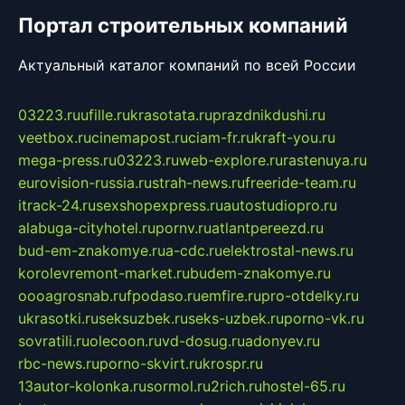
Портал строительных компаний
Актуальный каталог компаний по всей России
03223.ru
ufille.ru
krasotata.ru
prazdnikdushi.ru
veetbox.ru
cinemapost.ru
ciam-fr.ru
kraft-you.ru
mega-press.ru
03223.ru
web-explore.ru
rastenuya.ru
eurovision-russia.ru
strah-news.ru
freeride-team.ru
itrack-24.ru
sexshopexpress.ru
autostudiopro.ru
alabuga-cityhotel.ru
pornv.ru
atlantpereezd.ru
bud-em-znakomye.ru
a-cdc.ru
elektrostal-news.ru
korolevremont-market.ru
budem-znakomye.ru
oooagrosnab.ru
fpodaso.ru
emfire.ru
pro-otdelky.ru
ukrasotki.ru
seksuzbek.ru
seks-uzbek.ru
porno-vk.ru
sovratili.ru
olecoon.ru
vd-dosug.ru
adonyev.ru
rbc-news.ru
porno-skvirt.ru
krospr.ru
13autor-kolonka.ru
sormol.ru
2rich.ru
hostel-65.ru