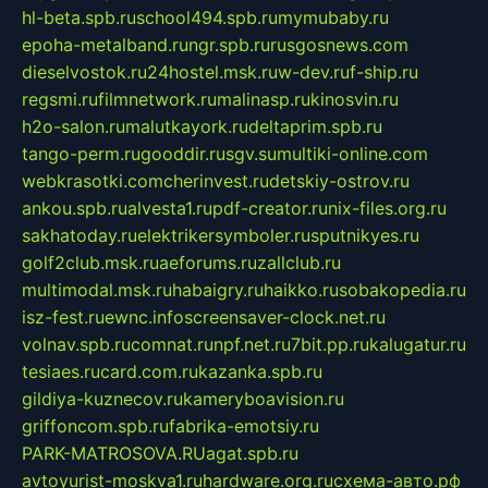
hl-beta.spb.ru
school494.spb.ru
mymubaby.ru
epoha-metalband.ru
ngr.spb.ru
rusgosnews.com
dieselvostok.ru
24hostel.msk.ru
w-dev.ru
f-ship.ru
regsmi.ru
filmnetwork.ru
malinasp.ru
kinosvin.ru
h2o-salon.ru
malutkayork.ru
deltaprim.spb.ru
tango-perm.ru
gooddir.ru
sgv.su
multiki-online.com
webkrasotki.com
cherinvest.ru
detskiy-ostrov.ru
ankou.spb.ru
alvesta1.ru
pdf-creator.ru
nix-files.org.ru
sakhatoday.ru
elektrikersymboler.ru
sputnikyes.ru
golf2club.msk.ru
aeforums.ru
zallclub.ru
multimodal.msk.ru
habaigry.ru
haikko.ru
sobakopedia.ru
isz-fest.ru
ewnc.info
screensaver-clock.net.ru
volnav.spb.ru
comnat.ru
npf.net.ru
7bit.pp.ru
kalugatur.ru
tesiaes.ru
card.com.ru
kazanka.spb.ru
gildiya-kuznecov.ru
kameryboavision.ru
griffoncom.spb.ru
fabrika-emotsiy.ru
PARK-MATROSOVA.RU
agat.spb.ru
avtoyurist-moskva1.ru
hardware.org.ru
схема-авто.рф