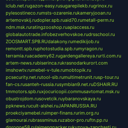
iclub.net.ru
gazon-easy.ru
sugarepilekb.ru
grinox.ru
pylesostineco.ru
msts-ozarenie.ru
kameryjooan.ru
artemovskij.ru
dopler.spb.ru
aid70.ru
metall-perm.ru
ndm.msk.ru
ratingzooshop.ru
apiaccess.ru
globalautotrade.info
bezverhovskoe.ru
drsschool.ru
ZOOSMART.SPB.RU
dalakony.ru
medikijob.ru
remontt.spb.ru
photostudia.spb.ru
myragon.ru
terramia.ru
academy62.ru
gardengallereya.ru
rti.com.ru
artem-news.ru
biserinca.ru
krasnodarkurort.com
imshowtv.ru
mebel-v-tule.ru
mobtopik.ru
pcsecurity.net.ru
tool-sib.ru
multimetrunit.ru
sp-tour.ru
fan-cs.ru
santeh-russia.ru
symbian9.net.ru
DSHAIR.RU
tmmotors.spb.ru
xjocuricopii.com
musavtomat.msk.ru
obustrojdom.ru
sovetcik.ru
ybaranovskaya.ru
ppknews.ru
cult-alshei.ru
JAPANRUSSIA.RU
proekciyamebel.ru
imper-finans.ru
rim.org.ru
glamourai.ru
brassminus.ru
zabor-pro.ru
ftn.pp.ru
dorogoe58.ru
laimengpacker.ru
kuzova-zapchasti.ru