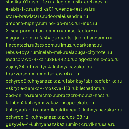
sindika-01.ru
sp-life.ru
x-legion.ru
sib-archives.ru
e-abis-1-c.ru
sindika01.ru
venda-festival.ru
store-brawlstars.ru
dooraleksandria.ru
antenna-highly.ru
mine-lab-msk.ru
1-mus.ru
3-sex-porn.ru
ban-damn.ru
purse-factory.ru
viagra-tablet.ru
fasbags.ru
adler-jun.ru
bandamn.ru
fincontech.ru
3sexporn.ru
1mus.ru
darksand.ru
rebus-toys.ru
minelab-msk.ru
alabuga-cityhotel.ru
medsprawo-4-ka.ru
2864420.ru
blagodarenie-spb.ru
zajmy24.ru
tovudyi-4-kuhnyanazakaz.ru
brazzerscom.ru
medsprawo4ka.ru
xehyroo5kuhnyanazakaz.ru
fabrikayfabrikaefabrika.ru
vskrytie-zamkov-moskva-113.ru
biletnadom.ru
zed-online.ru
pimchax.ru
brazzers-hd.ru
z-host.ru
kitubeu2kuhnyanazakaz.ru
naperekate.ru
kuhnyaofabrikaufabrik.ru
kitubeu-2-kuhnyanazakaz.ru
xehyroo-5-kuhnyanazakaz.ru
cs-68.ru
guzywia-4-kuhnyanazakaz.ru
mir-tk.ru
vlknrussia.ru