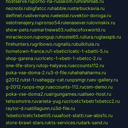
hostserve.ru
porno-na-russkom.ru
mishinlab.ru
neznobi.ru
bigfatcc.ru
habble.ru
starbucksvia.ru
delfinet.ru
silvernano.ru
elestal.ru
vektor-doroga.ru
velotrenajery.ru
pronso54.ru
lenasever.ru
lovinskix.ru
show-pets.ru
smartnews03.ru
discofoxworld.ru
miraclecoon.ru
pongup.ru
hostel65.ru
liura.ru
glasspb.ru
firehunters.ru
gribowo.ru
gnalis.ru
bulkitula.ru
hometown-france.ru
1-xbeticricetc-1-xbetti-5.ru
shop-garena.ru
cricetc-1-xbetr-1-xbetcc-2.ru
one-life-story.ru
top-halyava.ru
accounts112.ru
poka-vse-doma-2.ru
3-d-file.ru
hahahaharms.ru
g2012.ru
tst-1.ru
shaggy-cat.ru
opsmgr.ru
ev-gallery.ru
g-2012.ru
ops-mgr.ru
accounts-112.ru
csm-demo.ru
poka-vse-doma2.ru
airgungames.ru
allseo-host.ru
tehosmotre.ru
varieta-yug.ru
cricetc1xbetr1xbetcc2.ru
raytor-d.ru
atillagunn.ru
3d-file.ru
1xbeticricetc1xbetti5.ru
uafoot-statti.ru
e-abis1c.ru
store-brawl-stars.ru
kts-services.ru
dark-sand.ru