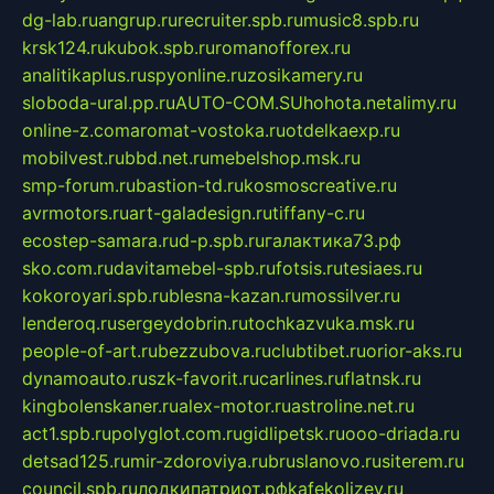
dg-lab.ru
angrup.ru
recruiter.spb.ru
music8.spb.ru
krsk124.ru
kubok.spb.ru
romanofforex.ru
analitikaplus.ru
spyonline.ru
zosikamery.ru
sloboda-ural.pp.ru
AUTO-COM.SU
hohota.net
alimy.ru
online-z.com
aromat-vostoka.ru
otdelkaexp.ru
mobilvest.ru
bbd.net.ru
mebelshop.msk.ru
smp-forum.ru
bastion-td.ru
kosmoscreative.ru
avrmotors.ru
art-galadesign.ru
tiffany-c.ru
ecostep-samara.ru
d-p.spb.ru
галактика73.рф
sko.com.ru
davitamebel-spb.ru
fotsis.ru
tesiaes.ru
kokoroyari.spb.ru
blesna-kazan.ru
mossilver.ru
lenderoq.ru
sergeydobrin.ru
tochkazvuka.msk.ru
people-of-art.ru
bezzubova.ru
clubtibet.ru
orior-aks.ru
dynamoauto.ru
szk-favorit.ru
carlines.ru
flatnsk.ru
kingbolenskaner.ru
alex-motor.ru
astroline.net.ru
act1.spb.ru
polyglot.com.ru
gidlipetsk.ru
ooo-driada.ru
detsad125.ru
mir-zdoroviya.ru
bruslanovo.ru
siterem.ru
council.spb.ru
лодкипатриот.рф
kafekolizey.ru