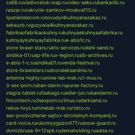
cs68.ru
vladivostok-map.ru
video-seks.ru
bankaribi.ru
raszar.ru
vskrytie-zamkov-moskva113.ru
lipetsktelecom.ru
tovudyi4kuhnyanazakaz.ru
seksuzb.ru
guzywia4kuhnyanazakaz.ru
fabrikaofabrikaokuhny.ru
kuhnyaekuhnyaafabrika.ru
kuhnyaykuhnyayfabrika.ru
e-abis1c.ru
store-brawl-stars.ru
kts-services.ru
dark-sand.ru
sindika-01.ru
sp-life.ru
x-legion.ru
sib-archives.ru
e-abis-1-c.ru
sindika01.ru
venda-festival.ru
store-brawlstars.ru
dooraleksandria.ru
antenna-highly.ru
mine-lab-msk.ru
1-mus.ru
3-sex-porn.ru
ban-damn.ru
purse-factory.ru
viagra-tablet.ru
fasbags.ru
adler-jun.ru
bandamn.ru
fincontech.ru
3sexporn.ru
1mus.ru
darksand.ru
rebus-toys.ru
minelab-msk.ru
rtdco.ru
seo-prodvizhenie-sajtov-stroitelnyh-kompanij.ru
card-voice.ru
rulonnyygazon177.ru
snow-guard.ru
domizbrusa-9x12spb.ru
demaholding.ru
aalse.ru