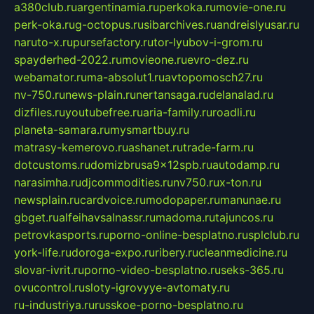
a380club.ru
argentinamia.ru
perkoka.ru
movie-one.ru
perk-oka.ru
g-octopus.ru
sibarchives.ru
andreislyusar.ru
naruto-x.ru
pursefactory.ru
tor-lyubov-i-grom.ru
spayderhed-2022.ru
movieone.ru
evro-dez.ru
webamator.ru
ma-absolut1.ru
avtopomosch27.ru
nv-750.ru
news-plain.ru
nertansaga.ru
delanalad.ru
dizfiles.ru
youtubefree.ru
aria-family.ru
roadli.ru
planeta-samara.ru
mysmartbuy.ru
matrasy-kemerovo.ru
ashanet.ru
trade-farm.ru
dotcustoms.ru
domizbrusa9x12spb.ru
autodamp.ru
narasimha.ru
djcommodities.ru
nv750.ru
x-ton.ru
newsplain.ru
cardvoice.ru
modopaper.ru
manunae.ru
gbget.ru
alfeihavsalnassr.ru
madoma.ru
tajuncos.ru
petrovkasports.ru
porno-online-besplatno.ru
splclub.ru
york-life.ru
doroga-expo.ru
ribery.ru
cleanmedicine.ru
slovar-ivrit.ru
porno-video-besplatno.ru
seks-365.ru
ovucontrol.ru
sloty-igrovyye-avtomaty.ru
ru-industriya.ru
russkoe-porno-besplatno.ru