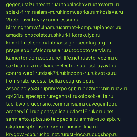
gegenjustizunrecht.ru
autobalashov.ru
utrovortu.ru
spiski-firm.ru
elara-m.ru
kinomusorka.ru
mkcslava.ru
2bets.ru
vintovoykompressor.ru
birminghamvsfulham.ru
sarmat-komp.ru
pioneeri.ru
amadis-chocolate.ru
shkurki-karakulya.ru
kanotiforet.spb.ru
tutmassage.ru
ecolog.org.ru
praga.spb.ru
falcorussia.ru
autodoctorservis.ru
kamertondom.spb.ru
net-life.net.ru
avto-vozim.ru
sakhcamera.ru
alliance-electro.spb.ru
stroyavt.ru
controlweb1.ru
tdsak74.ru
kinzozo-ru.ru
kvotka.ru
iron-snab.ru
costa-bella.ru
eugrus.pp.ru
associaciya39.ru
primexpo.spb.ru
bezmorchin.ru
ia2.ru
cpt21.ru
ispecspb.ru
regahost.ru
kolosok-elita.ru
tae-kwon.ru
consrio.com.ru
insiam.ru
avegainfo.ru
archery161.ru
bigencyclica.ru
vlast16.ru
korru.net
sarmiento.spb.su
extelopedia.ru
lammin-suo.spb.ru
iskatour.spb.ru
snpi.org.ru
running-line.ru
krygeva-spa.ru
chel.net.ru
rust-loco.ru
dugshop.ru