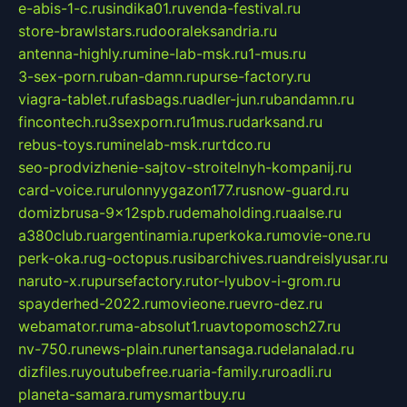
e-abis-1-c.ru
sindika01.ru
venda-festival.ru
store-brawlstars.ru
dooraleksandria.ru
antenna-highly.ru
mine-lab-msk.ru
1-mus.ru
3-sex-porn.ru
ban-damn.ru
purse-factory.ru
viagra-tablet.ru
fasbags.ru
adler-jun.ru
bandamn.ru
fincontech.ru
3sexporn.ru
1mus.ru
darksand.ru
rebus-toys.ru
minelab-msk.ru
rtdco.ru
seo-prodvizhenie-sajtov-stroitelnyh-kompanij.ru
card-voice.ru
rulonnyygazon177.ru
snow-guard.ru
domizbrusa-9x12spb.ru
demaholding.ru
aalse.ru
a380club.ru
argentinamia.ru
perkoka.ru
movie-one.ru
perk-oka.ru
g-octopus.ru
sibarchives.ru
andreislyusar.ru
naruto-x.ru
pursefactory.ru
tor-lyubov-i-grom.ru
spayderhed-2022.ru
movieone.ru
evro-dez.ru
webamator.ru
ma-absolut1.ru
avtopomosch27.ru
nv-750.ru
news-plain.ru
nertansaga.ru
delanalad.ru
dizfiles.ru
youtubefree.ru
aria-family.ru
roadli.ru
planeta-samara.ru
mysmartbuy.ru