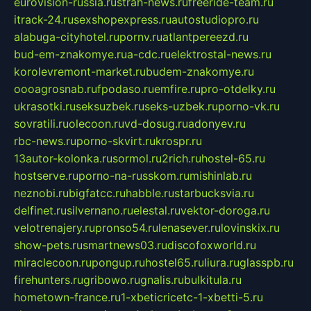
eurovision-russia.ru
strah-news.ru
freeride-team.ru
itrack-24.ru
sexshopexpress.ru
autostudiopro.ru
alabuga-cityhotel.ru
pornv.ru
atlantpereezd.ru
bud-em-znakomye.ru
a-cdc.ru
elektrostal-news.ru
korolevremont-market.ru
budem-znakomye.ru
oooagrosnab.ru
fpodaso.ru
emfire.ru
pro-otdelky.ru
ukrasotki.ru
seksuzbek.ru
seks-uzbek.ru
porno-vk.ru
sovratili.ru
olecoon.ru
vd-dosug.ru
adonyev.ru
rbc-news.ru
porno-skvirt.ru
krospr.ru
13autor-kolonka.ru
sormol.ru
2rich.ru
hostel-65.ru
hostserve.ru
porno-na-russkom.ru
mishinlab.ru
neznobi.ru
bigfatcc.ru
habble.ru
starbucksvia.ru
delfinet.ru
silvernano.ru
elestal.ru
vektor-doroga.ru
velotrenajery.ru
pronso54.ru
lenasever.ru
lovinskix.ru
show-pets.ru
smartnews03.ru
discofoxworld.ru
miraclecoon.ru
pongup.ru
hostel65.ru
liura.ru
glasspb.ru
firehunters.ru
gribowo.ru
gnalis.ru
bulkitula.ru
hometown-france.ru
1-xbeticricetc-1-xbetti-5.ru