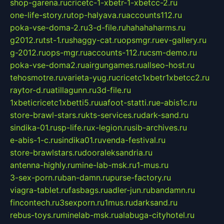
shop-garena.ru
cricetc-1-xbetr-1-xbetcc-2.ru
one-life-story.ru
top-halyava.ru
accounts112.ru
poka-vse-doma-2.ru
3-d-file.ru
hahahaharms.ru
g2012.ru
tst-1.ru
shaggy-cat.ru
opsmgr.ru
ev-gallery.ru
g-2012.ru
ops-mgr.ru
accounts-112.ru
csm-demo.ru
poka-vse-doma2.ru
airgungames.ru
allseo-host.ru
tehosmotre.ru
varieta-yug.ru
cricetc1xbetr1xbetcc2.ru
raytor-d.ru
atillagunn.ru
3d-file.ru
1xbeticricetc1xbetti5.ru
uafoot-statti.ru
e-abis1c.ru
store-brawl-stars.ru
kts-services.ru
dark-sand.ru
sindika-01.ru
sp-life.ru
x-legion.ru
sib-archives.ru
e-abis-1-c.ru
sindika01.ru
venda-festival.ru
store-brawlstars.ru
dooraleksandria.ru
antenna-highly.ru
mine-lab-msk.ru
1-mus.ru
3-sex-porn.ru
ban-damn.ru
purse-factory.ru
viagra-tablet.ru
fasbags.ru
adler-jun.ru
bandamn.ru
fincontech.ru
3sexporn.ru
1mus.ru
darksand.ru
rebus-toys.ru
minelab-msk.ru
alabuga-cityhotel.ru