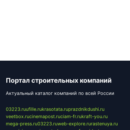
Портал строительных компаний
Актуальный каталог компаний по всей России
03223.ru
ufille.ru
krasotata.ru
prazdnikdushi.ru
veetbox.ru
cinemapost.ru
ciam-fr.ru
kraft-you.ru
mega-press.ru
03223.ru
web-explore.ru
rastenuya.ru