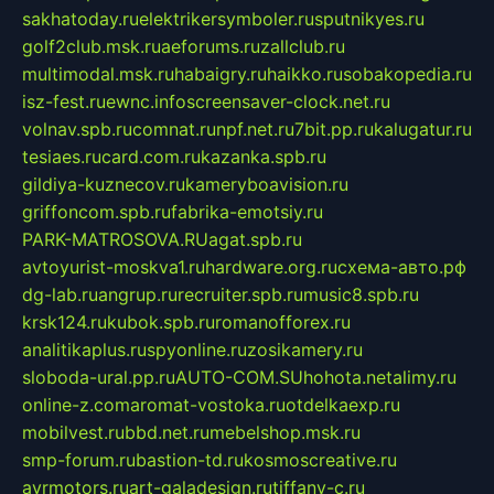
sakhatoday.ru
elektrikersymboler.ru
sputnikyes.ru
golf2club.msk.ru
aeforums.ru
zallclub.ru
multimodal.msk.ru
habaigry.ru
haikko.ru
sobakopedia.ru
isz-fest.ru
ewnc.info
screensaver-clock.net.ru
volnav.spb.ru
comnat.ru
npf.net.ru
7bit.pp.ru
kalugatur.ru
tesiaes.ru
card.com.ru
kazanka.spb.ru
gildiya-kuznecov.ru
kameryboavision.ru
griffoncom.spb.ru
fabrika-emotsiy.ru
PARK-MATROSOVA.RU
agat.spb.ru
avtoyurist-moskva1.ru
hardware.org.ru
схема-авто.рф
dg-lab.ru
angrup.ru
recruiter.spb.ru
music8.spb.ru
krsk124.ru
kubok.spb.ru
romanofforex.ru
analitikaplus.ru
spyonline.ru
zosikamery.ru
sloboda-ural.pp.ru
AUTO-COM.SU
hohota.net
alimy.ru
online-z.com
aromat-vostoka.ru
otdelkaexp.ru
mobilvest.ru
bbd.net.ru
mebelshop.msk.ru
smp-forum.ru
bastion-td.ru
kosmoscreative.ru
avrmotors.ru
art-galadesign.ru
tiffany-c.ru