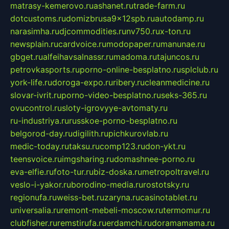
matrasy-kemerovo.ru
ashanet.ru
trade-farm.ru
dotcustoms.ru
domizbrusa9x12spb.ru
autodamp.ru
narasimha.ru
djcommodities.ru
nv750.ru
x-ton.ru
newsplain.ru
cardvoice.ru
modopaper.ru
manunae.ru
gbget.ru
alfeihavsalnassr.ru
madoma.ru
tajuncos.ru
petrovkasports.ru
porno-online-besplatno.ru
splclub.ru
york-life.ru
doroga-expo.ru
ribery.ru
cleanmedicine.ru
slovar-ivrit.ru
porno-video-besplatno.ru
seks-365.ru
ovucontrol.ru
sloty-igrovyye-avtomaty.ru
ru-industriya.ru
russkoe-porno-besplatno.ru
belgorod-day.ru
digilith.ru
pichkurovlab.ru
medic-today.ru
taksu.ru
comp123.ru
don-ykt.ru
teensvoice.ru
imgsharing.ru
domashnee-porno.ru
eva-elfie.ru
foto-tur.ru
biz-doska.ru
metropoltravel.ru
veslo-i-yakor.ru
borodino-media.ru
rostotsky.ru
regionufa.ru
weiss-bet.ru
zaryna.ru
casinotablet.ru
universalia.ru
remont-mebeli-moscow.ru
termomur.ru
clubfisher.ru
remstirufa.ru
erdamchi.ru
doramamama.ru