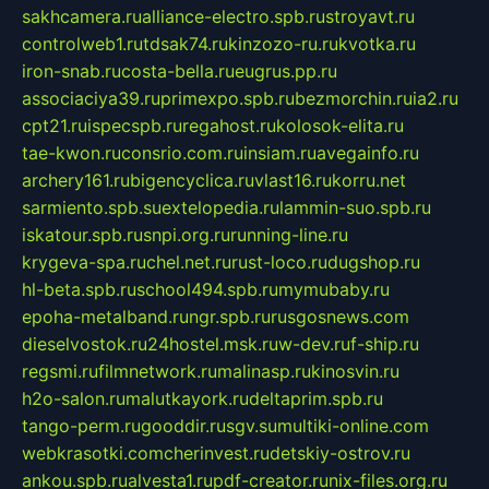
sakhcamera.ru
alliance-electro.spb.ru
stroyavt.ru
controlweb1.ru
tdsak74.ru
kinzozo-ru.ru
kvotka.ru
iron-snab.ru
costa-bella.ru
eugrus.pp.ru
associaciya39.ru
primexpo.spb.ru
bezmorchin.ru
ia2.ru
cpt21.ru
ispecspb.ru
regahost.ru
kolosok-elita.ru
tae-kwon.ru
consrio.com.ru
insiam.ru
avegainfo.ru
archery161.ru
bigencyclica.ru
vlast16.ru
korru.net
sarmiento.spb.su
extelopedia.ru
lammin-suo.spb.ru
iskatour.spb.ru
snpi.org.ru
running-line.ru
krygeva-spa.ru
chel.net.ru
rust-loco.ru
dugshop.ru
hl-beta.spb.ru
school494.spb.ru
mymubaby.ru
epoha-metalband.ru
ngr.spb.ru
rusgosnews.com
dieselvostok.ru
24hostel.msk.ru
w-dev.ru
f-ship.ru
regsmi.ru
filmnetwork.ru
malinasp.ru
kinosvin.ru
h2o-salon.ru
malutkayork.ru
deltaprim.spb.ru
tango-perm.ru
gooddir.ru
sgv.su
multiki-online.com
webkrasotki.com
cherinvest.ru
detskiy-ostrov.ru
ankou.spb.ru
alvesta1.ru
pdf-creator.ru
nix-files.org.ru