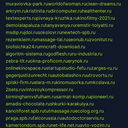
muraviovka-park.ru
worldofwoman.ru
clean-dreams.ru
arkrym.ru
kristinita.ru
dircomputer.ru
healthenter.ru
textexperts.ru
pivnaya-kruzhka.ru
kinofilmy-2021.ru
demolalapaluza.ru
tanyavanya.ru
remstir-tolyatti.ru
msdip.ru
jdol.ru
sokolovr.ru
newtech-spb.ru
rezemkleim.ru
massage-tai.ru
seonub.ru
zvonitut.ru
biolisichka24.ru
mncraft-download.ru
algoritm-sistema.ru
godflesh.ru
ru-industria.ru
zebra-tlt.ru
okna-proficom.ru
erynok.ru
onlinekinospace.ru
startupstudio-fefu.ru
zarges-ru.ru
gegenjustizunrecht.ru
autobalashov.ru
utrovortu.ru
spiski-firm.ru
elara-m.ru
kinomusorka.ru
mkcslava.ru
2bets.ru
vintovoykompressor.ru
birminghamvsfulham.ru
sarmat-komp.ru
pioneeri.ru
amadis-chocolate.ru
shkurki-karakulya.ru
kanotiforet.spb.ru
tutmassage.ru
ecolog.org.ru
praga.spb.ru
falcorussia.ru
autodoctorservis.ru
kamertondom.spb.ru
net-life.net.ru
avto-vozim.ru