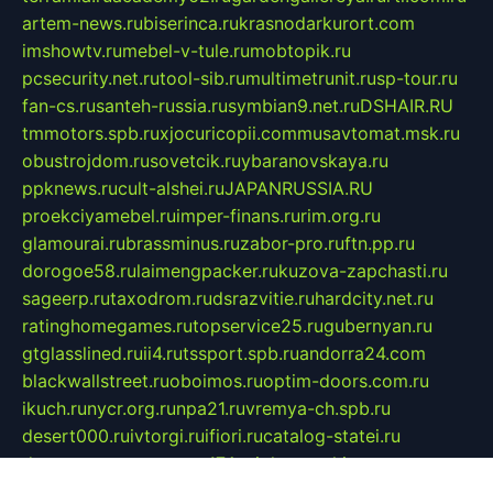
artem-news.ru
biserinca.ru
krasnodarkurort.com
imshowtv.ru
mebel-v-tule.ru
mobtopik.ru
pcsecurity.net.ru
tool-sib.ru
multimetrunit.ru
sp-tour.ru
fan-cs.ru
santeh-russia.ru
symbian9.net.ru
DSHAIR.RU
tmmotors.spb.ru
xjocuricopii.com
musavtomat.msk.ru
obustrojdom.ru
sovetcik.ru
ybaranovskaya.ru
ppknews.ru
cult-alshei.ru
JAPANRUSSIA.RU
proekciyamebel.ru
imper-finans.ru
rim.org.ru
glamourai.ru
brassminus.ru
zabor-pro.ru
ftn.pp.ru
dorogoe58.ru
laimengpacker.ru
kuzova-zapchasti.ru
sageerp.ru
taxodrom.ru
dsrazvitie.ru
hardcity.net.ru
ratinghomegames.ru
topservice25.ru
gubernyan.ru
gtglasslined.ru
ii4.ru
tssport.spb.ru
andorra24.com
blackwallstreet.ru
oboimos.ru
optim-doors.com.ru
ikuch.ru
nycr.org.ru
npa21.ru
vremya-ch.spb.ru
desert000.ru
ivtorgi.ru
ifiori.ru
catalog-statei.ru
dcv.org.ru
spetsmaster174.ru
ipkameryhiseeu.ru
dum26.ru
ruspol.spb.ru
fr-opendp.ru
kam-solnyshko.ru