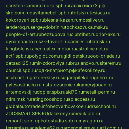
ecostep-samara.ru
d-p.spb.ru
галактика73.рф
sko.com.ru
davitamebel-spb.ru
fotsis.ru
tesiaes.ru
kokoroyari.spb.ru
blesna-kazan.ru
mossilver.ru
lenderoq.ru
sergeydobrin.ru
tochkazvuka.msk.ru
people-of-art.ru
bezzubova.ru
clubtibet.ru
orior-aks.ru
dynamoauto.ru
szk-favorit.ru
carlines.ru
flatnsk.ru
kingbolenskaner.ru
alex-motor.ru
astroline.net.ru
act1.spb.ru
polyglot.com.ru
gidlipetsk.ru
ooo-driada.ru
detsad125.ru
mir-zdoroviya.ru
bruslanovo.ru
siterem.ru
council.spb.ru
лодкипатриот.рф
kafekolizey.ru
iclub.net.ru
gazon-easy.ru
sugarepilekb.ru
grinox.ru
pylesostineco.ru
msts-ozarenie.ru
kameryjooan.ru
artemovskij.ru
dopler.spb.ru
aid70.ru
metall-perm.ru
ndm.msk.ru
ratingzooshop.ru
apiaccess.ru
globalautotrade.info
bezverhovskoe.ru
drsschool.ru
ZOOSMART.SPB.RU
dalakony.ru
medikijob.ru
remontt.spb.ru
photostudia.spb.ru
myragon.ru
terramia.ru
academy62.ru
gardengallereya.ru
rti.com.ru