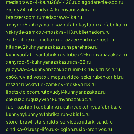
medsprawo-4-ka.ru
2864420.ru
blagodarenie-spb.ru
zajmy24.ru
tovudyi-4-kuhnyanazakaz.ru
brazzerscom.ru
medsprawo4ka.ru
xehyroo5kuhnyanazakaz.ru
fabrikayfabrikaefabrika.ru
vskrytie-zamkov-moskva-113.ru
biletnadom.ru
zed-online.ru
pimchax.ru
brazzers-hd.ru
z-host.ru
kitubeu2kuhnyanazakaz.ru
naperekate.ru
kuhnyaofabrikaufabrik.ru
kitubeu-2-kuhnyanazakaz.ru
xehyroo-5-kuhnyanazakaz.ru
cs-68.ru
guzywia-4-kuhnyanazakaz.ru
mir-tk.ru
vlknrussia.ru
cs68.ru
vladivostok-map.ru
video-seks.ru
bankaribi.ru
raszar.ru
vskrytie-zamkov-moskva113.ru
lipetsktelecom.ru
tovudyi4kuhnyanazakaz.ru
seksuzb.ru
guzywia4kuhnyanazakaz.ru
fabrikaofabrikaokuhny.ru
kuhnyaekuhnyaafabrika.ru
kuhnyaykuhnyayfabrika.ru
e-abis1c.ru
store-brawl-stars.ru
kts-services.ru
dark-sand.ru
sindika-01.ru
sp-life.ru
x-legion.ru
sib-archives.ru