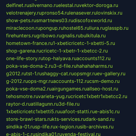
delfinet.ru
silvernano.ru
elestal.ru
vektor-doroga.ru
velotrenajery.ru
pronso54.ru
lenasever.ru
lovinskix.ru
show-pets.ru
smartnews03.ru
discofoxworld.ru
miraclecoon.ru
pongup.ru
hostel65.ru
liura.ru
glasspb.ru
firehunters.ru
gribowo.ru
gnalis.ru
bulkitula.ru
hometown-france.ru
1-xbeticricetc-1-xbetti-5.ru
shop-garena.ru
cricetc-1-xbetr-1-xbetcc-2.ru
one-life-story.ru
top-halyava.ru
accounts112.ru
poka-vse-doma-2.ru
3-d-file.ru
hahahaharms.ru
g2012.ru
tst-1.ru
shaggy-cat.ru
opsmgr.ru
ev-gallery.ru
g-2012.ru
ops-mgr.ru
accounts-112.ru
csm-demo.ru
poka-vse-doma2.ru
airgungames.ru
allseo-host.ru
tehosmotre.ru
varieta-yug.ru
cricetc1xbetr1xbetcc2.ru
raytor-d.ru
atillagunn.ru
3d-file.ru
1xbeticricetc1xbetti5.ru
uafoot-statti.ru
e-abis1c.ru
store-brawl-stars.ru
kts-services.ru
dark-sand.ru
sindika-01.ru
sp-life.ru
x-legion.ru
sib-archives.ru
e-abis-1-c.ru
sindika01.ru
venda-festival.ru