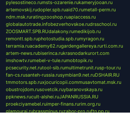
pylesostineco.ru
msts-ozarenie.ru
kameryjooan.ru
artemovskij.ru
dopler.spb.ru
aid70.ru
metall-perm.ru
ndm.msk.ru
ratingzooshop.ru
apiaccess.ru
globalautotrade.info
bezverhovskoe.ru
drsschool.ru
ZOOSMART.SPB.RU
dalakony.ru
medikijob.ru
remontt.spb.ru
photostudia.spb.ru
myragon.ru
terramia.ru
academy62.ru
gardengallereya.ru
rti.com.ru
artem-news.ru
biserinca.ru
krasnodarkurort.com
imshowtv.ru
mebel-v-tule.ru
mobtopik.ru
pcsecurity.net.ru
tool-sib.ru
multimetrunit.ru
sp-tour.ru
fan-cs.ru
santeh-russia.ru
symbian9.net.ru
DSHAIR.RU
tmmotors.spb.ru
xjocuricopii.com
musavtomat.msk.ru
obustrojdom.ru
sovetcik.ru
ybaranovskaya.ru
ppknews.ru
cult-alshei.ru
JAPANRUSSIA.RU
proekciyamebel.ru
imper-finans.ru
rim.org.ru
glamourai.ru
brassminus.ru
zabor-pro.ru
ftn.pp.ru
dorogoe58.ru
laimengpacker.ru
kuzova-zapchasti.ru
sageerp.ru
taxodrom.ru
dsrazvitie.ru
hardcity.net.ru