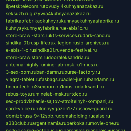
lipetsktelecom.ru
tovudyi4kuhnyanazakaz.ru
seksuzb.ru
guzywia4kuhnyanazakaz.ru
fabrikaofabrikaokuhny.ru
kuhnyaekuhnyaafabrika.ru
kuhnyaykuhnyayfabrika.ru
e-abis1c.ru
store-brawl-stars.ru
kts-services.ru
dark-sand.ru
sindika-01.ru
sp-life.ru
x-legion.ru
sib-archives.ru
e-abis-1-c.ru
sindika01.ru
venda-festival.ru
store-brawlstars.ru
dooraleksandria.ru
antenna-highly.ru
mine-lab-msk.ru
1-mus.ru
3-sex-porn.ru
ban-damn.ru
purse-factory.ru
viagra-tablet.ru
fasbags.ru
adler-jun.ru
bandamn.ru
fincontech.ru
3sexporn.ru
1mus.ru
darksand.ru
rebus-toys.ru
minelab-msk.ru
rtdco.ru
seo-prodvizhenie-sajtov-stroitelnyh-kompanij.ru
card-voice.ru
rulonnyygazon177.ru
snow-guard.ru
domizbrusa-9x12spb.ru
demaholding.ru
aalse.ru
a380club.ru
argentinamia.ru
perkoka.ru
movie-one.ru
perk-oka.ru
g-octopus.ru
sibarchives.ru
andreislyusar.ru