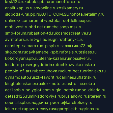
krsk124.ru
kubok.spb.ru
romanofforex.ru
analitikaplus.ru
spyonline.ru
zosikamery.ru
sloboda-ural.pp.ru
AUTO-COM.SU
hohota.net
alimy.ru
online-z.com
aromat-vostoka.ru
otdelkaexp.ru
mobilvest.ru
bbd.net.ru
mebelshop.msk.ru
smp-forum.ru
bastion-td.ru
kosmoscreative.ru
avrmotors.ru
art-galadesign.ru
tiffany-c.ru
ecostep-samara.ru
d-p.spb.ru
галактика73.рф
sko.com.ru
davitamebel-spb.ru
fotsis.ru
tesiaes.ru
kokoroyari.spb.ru
blesna-kazan.ru
mossilver.ru
lenderoq.ru
sergeydobrin.ru
tochkazvuka.msk.ru
people-of-art.ru
bezzubova.ru
clubtibet.ru
orior-aks.ru
dynamoauto.ru
szk-favorit.ru
carlines.ru
flatnsk.ru
kingbolenskaner.ru
alex-motor.ru
astroline.net.ru
act1.spb.ru
polyglot.com.ru
gidlipetsk.ru
ooo-driada.ru
detsad125.ru
mir-zdoroviya.ru
bruslanovo.ru
siterem.ru
council.spb.ru
лодкипатриот.рф
kafekolizey.ru
iclub.net.ru
gazon-easy.ru
sugarepilekb.ru
grinox.ru