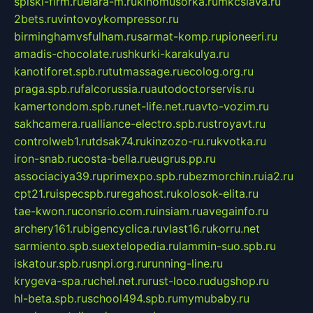
spiski-firm.ru
elara-m.ru
kinomusorka.ru
mkcslava.ru
2bets.ru
vintovoykompressor.ru
birminghamvsfulham.ru
sarmat-komp.ru
pioneeri.ru
amadis-chocolate.ru
shkurki-karakulya.ru
kanotiforet.spb.ru
tutmassage.ru
ecolog.org.ru
praga.spb.ru
falcorussia.ru
autodoctorservis.ru
kamertondom.spb.ru
net-life.net.ru
avto-vozim.ru
sakhcamera.ru
alliance-electro.spb.ru
stroyavt.ru
controlweb1.ru
tdsak74.ru
kinzozo-ru.ru
kvotka.ru
iron-snab.ru
costa-bella.ru
eugrus.pp.ru
associaciya39.ru
primexpo.spb.ru
bezmorchin.ru
ia2.ru
cpt21.ru
ispecspb.ru
regahost.ru
kolosok-elita.ru
tae-kwon.ru
consrio.com.ru
insiam.ru
avegainfo.ru
archery161.ru
bigencyclica.ru
vlast16.ru
korru.net
sarmiento.spb.su
extelopedia.ru
lammin-suo.spb.ru
iskatour.spb.ru
snpi.org.ru
running-line.ru
krygeva-spa.ru
chel.net.ru
rust-loco.ru
dugshop.ru
hl-beta.spb.ru
school494.spb.ru
mymubaby.ru