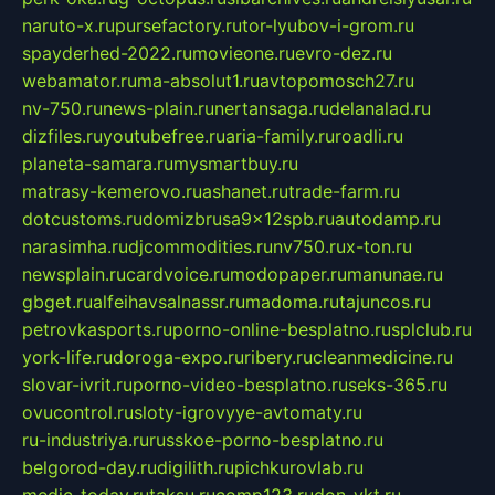
naruto-x.ru
pursefactory.ru
tor-lyubov-i-grom.ru
spayderhed-2022.ru
movieone.ru
evro-dez.ru
webamator.ru
ma-absolut1.ru
avtopomosch27.ru
nv-750.ru
news-plain.ru
nertansaga.ru
delanalad.ru
dizfiles.ru
youtubefree.ru
aria-family.ru
roadli.ru
planeta-samara.ru
mysmartbuy.ru
matrasy-kemerovo.ru
ashanet.ru
trade-farm.ru
dotcustoms.ru
domizbrusa9x12spb.ru
autodamp.ru
narasimha.ru
djcommodities.ru
nv750.ru
x-ton.ru
newsplain.ru
cardvoice.ru
modopaper.ru
manunae.ru
gbget.ru
alfeihavsalnassr.ru
madoma.ru
tajuncos.ru
petrovkasports.ru
porno-online-besplatno.ru
splclub.ru
york-life.ru
doroga-expo.ru
ribery.ru
cleanmedicine.ru
slovar-ivrit.ru
porno-video-besplatno.ru
seks-365.ru
ovucontrol.ru
sloty-igrovyye-avtomaty.ru
ru-industriya.ru
russkoe-porno-besplatno.ru
belgorod-day.ru
digilith.ru
pichkurovlab.ru