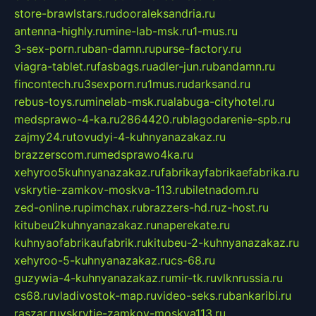
store-brawlstars.ru
dooraleksandria.ru
antenna-highly.ru
mine-lab-msk.ru
1-mus.ru
3-sex-porn.ru
ban-damn.ru
purse-factory.ru
viagra-tablet.ru
fasbags.ru
adler-jun.ru
bandamn.ru
fincontech.ru
3sexporn.ru
1mus.ru
darksand.ru
rebus-toys.ru
minelab-msk.ru
alabuga-cityhotel.ru
medsprawo-4-ka.ru
2864420.ru
blagodarenie-spb.ru
zajmy24.ru
tovudyi-4-kuhnyanazakaz.ru
brazzerscom.ru
medsprawo4ka.ru
xehyroo5kuhnyanazakaz.ru
fabrikayfabrikaefabrika.ru
vskrytie-zamkov-moskva-113.ru
biletnadom.ru
zed-online.ru
pimchax.ru
brazzers-hd.ru
z-host.ru
kitubeu2kuhnyanazakaz.ru
naperekate.ru
kuhnyaofabrikaufabrik.ru
kitubeu-2-kuhnyanazakaz.ru
xehyroo-5-kuhnyanazakaz.ru
cs-68.ru
guzywia-4-kuhnyanazakaz.ru
mir-tk.ru
vlknrussia.ru
cs68.ru
vladivostok-map.ru
video-seks.ru
bankaribi.ru
raszar.ru
vskrytie-zamkov-moskva113.ru