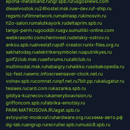
epoha-metalband.ru
ngr.spb.ru
rusgosnews.com
dieselvostok.ru
24hostel.msk.ru
w-dev.ru
f-ship.ru
regsmi.ru
filmnetwork.ru
malinasp.ru
kinosvin.ru
h2o-salon.ru
malutkayork.ru
deltaprim.spb.ru
tango-perm.ru
gooddir.ru
sgv.su
multiki-online.com
webkrasotki.com
cherinvest.ru
detskiy-ostrov.ru
ankou.spb.ru
alvesta1.ru
pdf-creator.ru
nix-files.org.ru
sakhatoday.ru
elektrikersymboler.ru
sputnikyes.ru
golf2club.msk.ru
aeforums.ru
zallclub.ru
multimodal.msk.ru
habaigry.ru
haikko.ru
sobakopedia.ru
isz-fest.ru
ewnc.info
screensaver-clock.net.ru
volnav.spb.ru
comnat.ru
npf.net.ru
7bit.pp.ru
kalugatur.ru
tesiaes.ru
card.com.ru
kazanka.spb.ru
gildiya-kuznecov.ru
kameryboavision.ru
griffoncom.spb.ru
fabrika-emotsiy.ru
PARK-MATROSOVA.RU
agat.spb.ru
avtoyurist-moskva1.ru
hardware.org.ru
схема-авто.рф
dg-lab.ru
angrup.ru
recruiter.spb.ru
music8.spb.ru