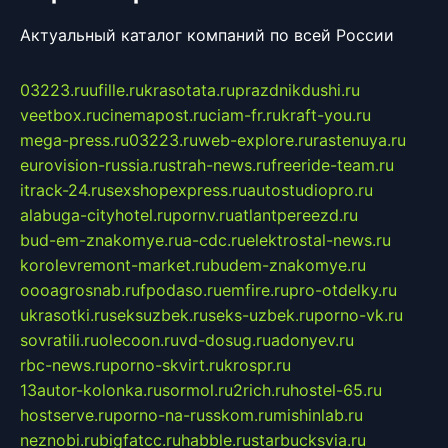
Актуальный каталог компаний по всей России
03223.ru
ufille.ru
krasotata.ru
prazdnikdushi.ru
veetbox.ru
cinemapost.ru
ciam-fr.ru
kraft-you.ru
mega-press.ru
03223.ru
web-explore.ru
rastenuya.ru
eurovision-russia.ru
strah-news.ru
freeride-team.ru
itrack-24.ru
sexshopexpress.ru
autostudiopro.ru
alabuga-cityhotel.ru
pornv.ru
atlantpereezd.ru
bud-em-znakomye.ru
a-cdc.ru
elektrostal-news.ru
korolevremont-market.ru
budem-znakomye.ru
oooagrosnab.ru
fpodaso.ru
emfire.ru
pro-otdelky.ru
ukrasotki.ru
seksuzbek.ru
seks-uzbek.ru
porno-vk.ru
sovratili.ru
olecoon.ru
vd-dosug.ru
adonyev.ru
rbc-news.ru
porno-skvirt.ru
krospr.ru
13autor-kolonka.ru
sormol.ru
2rich.ru
hostel-65.ru
hostserve.ru
porno-na-russkom.ru
mishinlab.ru
neznobi.ru
bigfatcc.ru
habble.ru
starbucksvia.ru