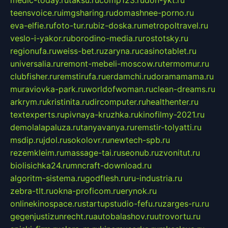
medic-today.ru
taksu.ru
comp123.ru
don-ykt.ru
teensvoice.ru
imgsharing.ru
domashnee-porno.ru
eva-elfie.ru
foto-tur.ru
biz-doska.ru
metropoltravel.ru
veslo-i-yakor.ru
borodino-media.ru
rostotsky.ru
regionufa.ru
weiss-bet.ru
zaryna.ru
casinotablet.ru
universalia.ru
remont-mebeli-moscow.ru
termomur.ru
clubfisher.ru
remstirufa.ru
erdamchi.ru
doramamama.ru
muraviovka-park.ru
worldofwoman.ru
clean-dreams.ru
arkrym.ru
kristinita.ru
dircomputer.ru
healthenter.ru
textexperts.ru
pivnaya-kruzhka.ru
kinofilmy-2021.ru
demolalapaluza.ru
tanyavanya.ru
remstir-tolyatti.ru
msdip.ru
jdol.ru
sokolovr.ru
newtech-spb.ru
rezemkleim.ru
massage-tai.ru
seonub.ru
zvonitut.ru
biolisichka24.ru
mncraft-download.ru
algoritm-sistema.ru
godflesh.ru
ru-industria.ru
zebra-tlt.ru
okna-proficom.ru
erynok.ru
onlinekinospace.ru
startupstudio-fefu.ru
zarges-ru.ru
gegenjustizunrecht.ru
autobalashov.ru
utrovortu.ru