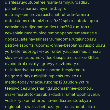
dizfiles.ru
youtubefree.ru
aria-family.ru
roadli.ru
planeta-samara.ru
mysmartbuy.ru
matrasy-kemerovo.ru
ashanet.ru
trade-farm.ru
dotcustoms.ru
domizbrusa9x12spb.ru
autodamp.ru
narasimha.ru
djcommodities.ru
nv750.ru
x-ton.ru
newsplain.ru
cardvoice.ru
modopaper.ru
manunae.ru
gbget.ru
alfeihavsalnassr.ru
madoma.ru
tajuncos.ru
petrovkasports.ru
porno-online-besplatno.ru
splclub.ru
york-life.ru
doroga-expo.ru
ribery.ru
cleanmedicine.ru
slovar-ivrit.ru
porno-video-besplatno.ru
seks-365.ru
ovucontrol.ru
sloty-igrovyye-avtomaty.ru
ru-industriya.ru
russkoe-porno-besplatno.ru
belgorod-day.ru
digilith.ru
pichkurovlab.ru
medic-today.ru
taksu.ru
comp123.ru
don-ykt.ru
teensvoice.ru
imgsharing.ru
domashnee-porno.ru
eva-elfie.ru
foto-tur.ru
biz-doska.ru
metropoltravel.ru
veslo-i-yakor.ru
borodino-media.ru
rostotsky.ru
regionufa.ru
weiss-bet.ru
zaryna.ru
casinotablet.ru