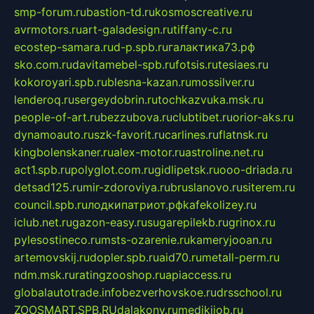
smp-forum.ru
bastion-td.ru
kosmoscreative.ru
avrmotors.ru
art-galadesign.ru
tiffany-c.ru
ecostep-samara.ru
d-p.spb.ru
галактика73.рф
sko.com.ru
davitamebel-spb.ru
fotsis.ru
tesiaes.ru
kokoroyari.spb.ru
blesna-kazan.ru
mossilver.ru
lenderoq.ru
sergeydobrin.ru
tochkazvuka.msk.ru
people-of-art.ru
bezzubova.ru
clubtibet.ru
orior-aks.ru
dynamoauto.ru
szk-favorit.ru
carlines.ru
flatnsk.ru
kingbolenskaner.ru
alex-motor.ru
astroline.net.ru
act1.spb.ru
polyglot.com.ru
gidlipetsk.ru
ooo-driada.ru
detsad125.ru
mir-zdoroviya.ru
bruslanovo.ru
siterem.ru
council.spb.ru
лодкипатриот.рф
kafekolizey.ru
iclub.net.ru
gazon-easy.ru
sugarepilekb.ru
grinox.ru
pylesostineco.ru
msts-ozarenie.ru
kameryjooan.ru
artemovskij.ru
dopler.spb.ru
aid70.ru
metall-perm.ru
ndm.msk.ru
ratingzooshop.ru
apiaccess.ru
globalautotrade.info
bezverhovskoe.ru
drsschool.ru
ZOOSMART.SPB.RU
dalakony.ru
medikijob.ru