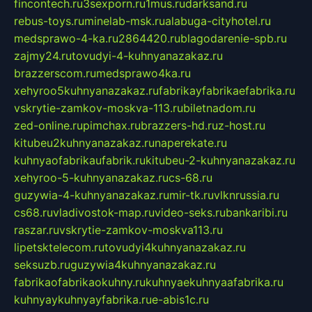
fincontech.ru
3sexporn.ru
1mus.ru
darksand.ru
rebus-toys.ru
minelab-msk.ru
alabuga-cityhotel.ru
medsprawo-4-ka.ru
2864420.ru
blagodarenie-spb.ru
zajmy24.ru
tovudyi-4-kuhnyanazakaz.ru
brazzerscom.ru
medsprawo4ka.ru
xehyroo5kuhnyanazakaz.ru
fabrikayfabrikaefabrika.ru
vskrytie-zamkov-moskva-113.ru
biletnadom.ru
zed-online.ru
pimchax.ru
brazzers-hd.ru
z-host.ru
kitubeu2kuhnyanazakaz.ru
naperekate.ru
kuhnyaofabrikaufabrik.ru
kitubeu-2-kuhnyanazakaz.ru
xehyroo-5-kuhnyanazakaz.ru
cs-68.ru
guzywia-4-kuhnyanazakaz.ru
mir-tk.ru
vlknrussia.ru
cs68.ru
vladivostok-map.ru
video-seks.ru
bankaribi.ru
raszar.ru
vskrytie-zamkov-moskva113.ru
lipetsktelecom.ru
tovudyi4kuhnyanazakaz.ru
seksuzb.ru
guzywia4kuhnyanazakaz.ru
fabrikaofabrikaokuhny.ru
kuhnyaekuhnyaafabrika.ru
kuhnyaykuhnyayfabrika.ru
e-abis1c.ru