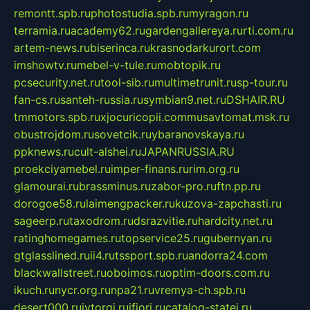
remontt.spb.ru
photostudia.spb.ru
myragon.ru
terramia.ru
academy62.ru
gardengallereya.ru
rti.com.ru
artem-news.ru
biserinca.ru
krasnodarkurort.com
imshowtv.ru
mebel-v-tule.ru
mobtopik.ru
pcsecurity.net.ru
tool-sib.ru
multimetrunit.ru
sp-tour.ru
fan-cs.ru
santeh-russia.ru
symbian9.net.ru
DSHAIR.RU
tmmotors.spb.ru
xjocuricopii.com
musavtomat.msk.ru
obustrojdom.ru
sovetcik.ru
ybaranovskaya.ru
ppknews.ru
cult-alshei.ru
JAPANRUSSIA.RU
proekciyamebel.ru
imper-finans.ru
rim.org.ru
glamourai.ru
brassminus.ru
zabor-pro.ru
ftn.pp.ru
dorogoe58.ru
laimengpacker.ru
kuzova-zapchasti.ru
sageerp.ru
taxodrom.ru
dsrazvitie.ru
hardcity.net.ru
ratinghomegames.ru
topservice25.ru
gubernyan.ru
gtglasslined.ru
ii4.ru
tssport.spb.ru
andorra24.com
blackwallstreet.ru
oboimos.ru
optim-doors.com.ru
ikuch.ru
nycr.org.ru
npa21.ru
vremya-ch.spb.ru
desert000.ru
ivtorgi.ru
ifiori.ru
catalog-statei.ru