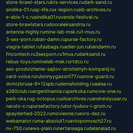
store-brawl-stars.ru
kts-services.ru
dark-sand.ru
sindika-01.ru
sp-life.ru
x-legion.ru
sib-archives.ru
e-abis-1-c.ru
sindika01.ru
venda-festival.ru
store-brawlstars.ru
dooraleksandria.ru
antenna-highly.ru
mine-lab-msk.ru
1-mus.ru
3-sex-porn.ru
ban-damn.ru
purse-factory.ru
viagra-tablet.ru
fasbags.ru
adler-jun.ru
bandamn.ru
fincontech.ru
3sexporn.ru
1mus.ru
darksand.ru
rebus-toys.ru
minelab-msk.ru
rtdco.ru
seo-prodvizhenie-sajtov-stroitelnyh-kompanij.ru
card-voice.ru
rulonnyygazon177.ru
snow-guard.ru
domizbrusa-9x12spb.ru
demaholding.ru
aalse.ru
a380club.ru
argentinamia.ru
perkoka.ru
movie-one.ru
perk-oka.ru
g-octopus.ru
sibarchives.ru
andreislyusar.ru
naruto-x.ru
pursefactory.ru
tor-lyubov-i-grom.ru
spayderhed-2022.ru
movieone.ru
evro-dez.ru
webamator.ru
ma-absolut1.ru
avtopomosch27.ru
nv-750.ru
news-plain.ru
nertansaga.ru
delanalad.ru