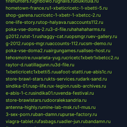
firehunters.ru
gribowo.ru
gnalis.ru
bulkitula.ru
hometown-france.ru
1-xbeticricetc-1-xbetti-5.ru
shop-garena.ru
cricetc-1-xbetr-1-xbetcc-2.ru
one-life-story.ru
top-halyava.ru
accounts112.ru
poka-vse-doma-2.ru
3-d-file.ru
hahahaharms.ru
g2012.ru
tst-1.ru
shaggy-cat.ru
opsmgr.ru
ev-gallery.ru
g-2012.ru
ops-mgr.ru
accounts-112.ru
csm-demo.ru
poka-vse-doma2.ru
airgungames.ru
allseo-host.ru
tehosmotre.ru
varieta-yug.ru
cricetc1xbetr1xbetcc2.ru
raytor-d.ru
atillagunn.ru
3d-file.ru
1xbeticricetc1xbetti5.ru
uafoot-statti.ru
e-abis1c.ru
store-brawl-stars.ru
kts-services.ru
dark-sand.ru
sindika-01.ru
sp-life.ru
x-legion.ru
sib-archives.ru
e-abis-1-c.ru
sindika01.ru
venda-festival.ru
store-brawlstars.ru
dooraleksandria.ru
antenna-highly.ru
mine-lab-msk.ru
1-mus.ru
3-sex-porn.ru
ban-damn.ru
purse-factory.ru
viagra-tablet.ru
fasbags.ru
adler-jun.ru
bandamn.ru