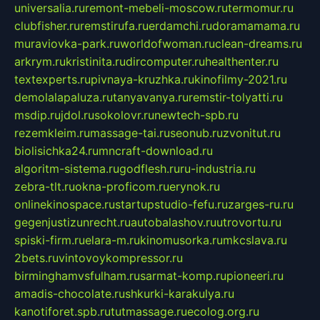
universalia.ru
remont-mebeli-moscow.ru
termomur.ru
clubfisher.ru
remstirufa.ru
erdamchi.ru
doramamama.ru
muraviovka-park.ru
worldofwoman.ru
clean-dreams.ru
arkrym.ru
kristinita.ru
dircomputer.ru
healthenter.ru
textexperts.ru
pivnaya-kruzhka.ru
kinofilmy-2021.ru
demolalapaluza.ru
tanyavanya.ru
remstir-tolyatti.ru
msdip.ru
jdol.ru
sokolovr.ru
newtech-spb.ru
rezemkleim.ru
massage-tai.ru
seonub.ru
zvonitut.ru
biolisichka24.ru
mncraft-download.ru
algoritm-sistema.ru
godflesh.ru
ru-industria.ru
zebra-tlt.ru
okna-proficom.ru
erynok.ru
onlinekinospace.ru
startupstudio-fefu.ru
zarges-ru.ru
gegenjustizunrecht.ru
autobalashov.ru
utrovortu.ru
spiski-firm.ru
elara-m.ru
kinomusorka.ru
mkcslava.ru
2bets.ru
vintovoykompressor.ru
birminghamvsfulham.ru
sarmat-komp.ru
pioneeri.ru
amadis-chocolate.ru
shkurki-karakulya.ru
kanotiforet.spb.ru
tutmassage.ru
ecolog.org.ru