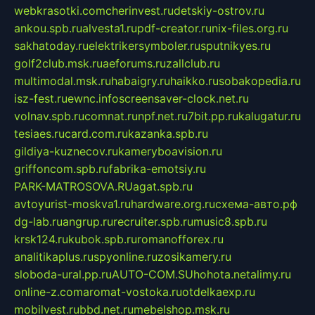
webkrasotki.com
cherinvest.ru
detskiy-ostrov.ru
ankou.spb.ru
alvesta1.ru
pdf-creator.ru
nix-files.org.ru
sakhatoday.ru
elektrikersymboler.ru
sputnikyes.ru
golf2club.msk.ru
aeforums.ru
zallclub.ru
multimodal.msk.ru
habaigry.ru
haikko.ru
sobakopedia.ru
isz-fest.ru
ewnc.info
screensaver-clock.net.ru
volnav.spb.ru
comnat.ru
npf.net.ru
7bit.pp.ru
kalugatur.ru
tesiaes.ru
card.com.ru
kazanka.spb.ru
gildiya-kuznecov.ru
kameryboavision.ru
griffoncom.spb.ru
fabrika-emotsiy.ru
PARK-MATROSOVA.RU
agat.spb.ru
avtoyurist-moskva1.ru
hardware.org.ru
схема-авто.рф
dg-lab.ru
angrup.ru
recruiter.spb.ru
music8.spb.ru
krsk124.ru
kubok.spb.ru
romanofforex.ru
analitikaplus.ru
spyonline.ru
zosikamery.ru
sloboda-ural.pp.ru
AUTO-COM.SU
hohota.net
alimy.ru
online-z.com
aromat-vostoka.ru
otdelkaexp.ru
mobilvest.ru
bbd.net.ru
mebelshop.msk.ru