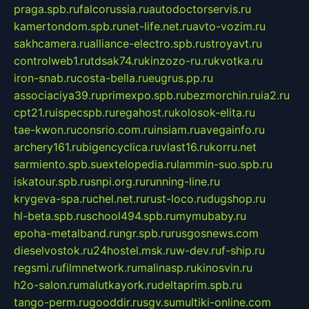
praga.spb.ru
falcorussia.ru
autodoctorservis.ru
kamertondom.spb.ru
net-life.net.ru
avto-vozim.ru
sakhcamera.ru
alliance-electro.spb.ru
stroyavt.ru
controlweb1.ru
tdsak74.ru
kinzozo-ru.ru
kvotka.ru
iron-snab.ru
costa-bella.ru
eugrus.pp.ru
associaciya39.ru
primexpo.spb.ru
bezmorchin.ru
ia2.ru
cpt21.ru
ispecspb.ru
regahost.ru
kolosok-elita.ru
tae-kwon.ru
consrio.com.ru
insiam.ru
avegainfo.ru
archery161.ru
bigencyclica.ru
vlast16.ru
korru.net
sarmiento.spb.su
extelopedia.ru
lammin-suo.spb.ru
iskatour.spb.ru
snpi.org.ru
running-line.ru
krygeva-spa.ru
chel.net.ru
rust-loco.ru
dugshop.ru
hl-beta.spb.ru
school494.spb.ru
mymubaby.ru
epoha-metalband.ru
ngr.spb.ru
rusgosnews.com
dieselvostok.ru
24hostel.msk.ru
w-dev.ru
f-ship.ru
regsmi.ru
filmnetwork.ru
malinasp.ru
kinosvin.ru
h2o-salon.ru
malutkayork.ru
deltaprim.spb.ru
tango-perm.ru
gooddir.ru
sgv.su
multiki-online.com