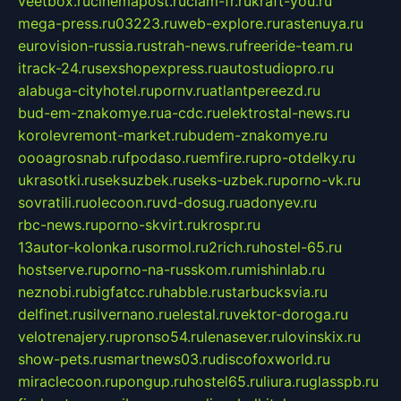
veetbox.ru
cinemapost.ru
ciam-fr.ru
kraft-you.ru
mega-press.ru
03223.ru
web-explore.ru
rastenuya.ru
eurovision-russia.ru
strah-news.ru
freeride-team.ru
itrack-24.ru
sexshopexpress.ru
autostudiopro.ru
alabuga-cityhotel.ru
pornv.ru
atlantpereezd.ru
bud-em-znakomye.ru
a-cdc.ru
elektrostal-news.ru
korolevremont-market.ru
budem-znakomye.ru
oooagrosnab.ru
fpodaso.ru
emfire.ru
pro-otdelky.ru
ukrasotki.ru
seksuzbek.ru
seks-uzbek.ru
porno-vk.ru
sovratili.ru
olecoon.ru
vd-dosug.ru
adonyev.ru
rbc-news.ru
porno-skvirt.ru
krospr.ru
13autor-kolonka.ru
sormol.ru
2rich.ru
hostel-65.ru
hostserve.ru
porno-na-russkom.ru
mishinlab.ru
neznobi.ru
bigfatcc.ru
habble.ru
starbucksvia.ru
delfinet.ru
silvernano.ru
elestal.ru
vektor-doroga.ru
velotrenajery.ru
pronso54.ru
lenasever.ru
lovinskix.ru
show-pets.ru
smartnews03.ru
discofoxworld.ru
miraclecoon.ru
pongup.ru
hostel65.ru
liura.ru
glasspb.ru