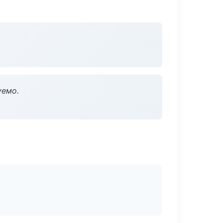
уемо.