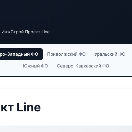
х компаний
 ИнжСтрой Проект Line
ро-Западный ФО
Приволжский ФО
Уральский ФО
Южный ФО
Северо-Кавказский ФО
т Line