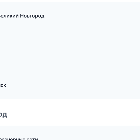
Великий Новгород
нск
од
женерные сети