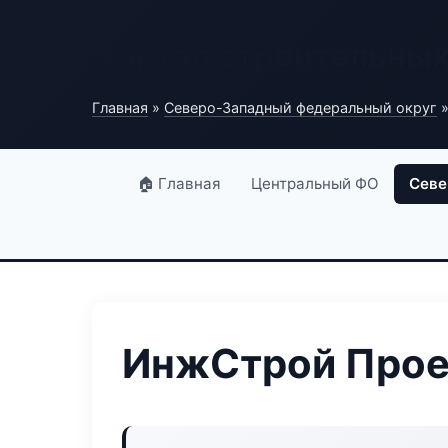
Портал строительны
Главная
»
Северо-Западный федеральный округ
»
🏠 Главная
Центральный ФО
Севе
ИнжСтрой Проек