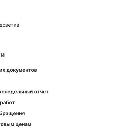
одсветка
ми
их документов
женедельный отчёт
 работ
обращения
птовым ценам