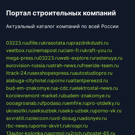
Портал строительных компаний
Актуальный каталог компаний по всей России
03223.ru
ufille.ru
krasotata.ru
prazdnikdushi.ru
veetbox.ru
cinemapost.ru
ciam-fr.ru
kraft-you.ru
mega-press.ru
03223.ru
web-explore.ru
rastenuya.ru
eurovision-russia.ru
strah-news.ru
freeride-team.ru
itrack-24.ru
sexshopexpress.ru
autostudiopro.ru
alabuga-cityhotel.ru
pornv.ru
atlantpereezd.ru
bud-em-znakomye.ru
a-cdc.ru
elektrostal-news.ru
korolevremont-market.ru
budem-znakomye.ru
oooagrosnab.ru
fpodaso.ru
emfire.ru
pro-otdelky.ru
ukrasotki.ru
seksuzbek.ru
seks-uzbek.ru
porno-vk.ru
sovratili.ru
olecoon.ru
vd-dosug.ru
adonyev.ru
rbc-news.ru
porno-skvirt.ru
krospr.ru
13autor-kolonka.ru
sormol.ru
2rich.ru
hostel-65.ru