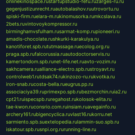
onlinekinospace.ru
startupstudio-fefu.ru
zarges-ru.ru
gegenjustizunrecht.ru
autobalashov.ru
utrovortu.ru
spiski-firm.ru
elara-m.ru
kinomusorka.ru
mkcslava.ru
2bets.ru
vintovoykompressor.ru
birminghamvsfulham.ru
sarmat-komp.ru
pioneeri.ru
amadis-chocolate.ru
shkurki-karakulya.ru
kanotiforet.spb.ru
tutmassage.ru
ecolog.org.ru
praga.spb.ru
falcorussia.ru
autodoctorservis.ru
kamertondom.spb.ru
net-life.net.ru
avto-vozim.ru
sakhcamera.ru
alliance-electro.spb.ru
stroyavt.ru
controlweb1.ru
tdsak74.ru
kinzozo-ru.ru
kvotka.ru
iron-snab.ru
costa-bella.ru
eugrus.pp.ru
associaciya39.ru
primexpo.spb.ru
bezmorchin.ru
ia2.ru
cpt21.ru
ispecspb.ru
regahost.ru
kolosok-elita.ru
tae-kwon.ru
consrio.com.ru
insiam.ru
avegainfo.ru
archery161.ru
bigencyclica.ru
vlast16.ru
korru.net
sarmiento.spb.su
extelopedia.ru
lammin-suo.spb.ru
iskatour.spb.ru
snpi.org.ru
running-line.ru