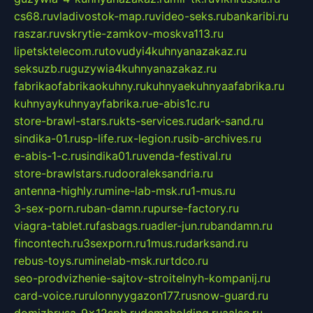
cs68.ru
vladivostok-map.ru
video-seks.ru
bankaribi.ru
raszar.ru
vskrytie-zamkov-moskva113.ru
lipetsktelecom.ru
tovudyi4kuhnyanazakaz.ru
seksuzb.ru
guzywia4kuhnyanazakaz.ru
fabrikaofabrikaokuhny.ru
kuhnyaekuhnyaafabrika.ru
kuhnyaykuhnyayfabrika.ru
e-abis1c.ru
store-brawl-stars.ru
kts-services.ru
dark-sand.ru
sindika-01.ru
sp-life.ru
x-legion.ru
sib-archives.ru
e-abis-1-c.ru
sindika01.ru
venda-festival.ru
store-brawlstars.ru
dooraleksandria.ru
antenna-highly.ru
mine-lab-msk.ru
1-mus.ru
3-sex-porn.ru
ban-damn.ru
purse-factory.ru
viagra-tablet.ru
fasbags.ru
adler-jun.ru
bandamn.ru
fincontech.ru
3sexporn.ru
1mus.ru
darksand.ru
rebus-toys.ru
minelab-msk.ru
rtdco.ru
seo-prodvizhenie-sajtov-stroitelnyh-kompanij.ru
card-voice.ru
rulonnyygazon177.ru
snow-guard.ru