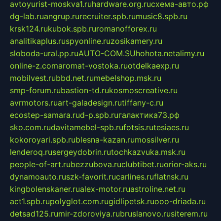
avtoyurist-moskva1.ru
hardware.org.ru
схема-авто.рф
dg-lab.ru
angrup.ru
recruiter.spb.ru
music8.spb.ru
krsk124.ru
kubok.spb.ru
romanofforex.ru
analitikaplus.ru
spyonline.ru
zosikamery.ru
sloboda-ural.pp.ru
AUTO-COM.SU
hohota.net
alimy.ru
online-z.com
aromat-vostoka.ru
otdelkaexp.ru
mobilvest.ru
bbd.net.ru
mebelshop.msk.ru
smp-forum.ru
bastion-td.ru
kosmoscreative.ru
avrmotors.ru
art-galadesign.ru
tiffany-c.ru
ecostep-samara.ru
d-p.spb.ru
галактика73.рф
sko.com.ru
davitamebel-spb.ru
fotsis.ru
tesiaes.ru
kokoroyari.spb.ru
blesna-kazan.ru
mossilver.ru
lenderoq.ru
sergeydobrin.ru
tochkazvuka.msk.ru
people-of-art.ru
bezzubova.ru
clubtibet.ru
orior-aks.ru
dynamoauto.ru
szk-favorit.ru
carlines.ru
flatnsk.ru
kingbolenskaner.ru
alex-motor.ru
astroline.net.ru
act1.spb.ru
polyglot.com.ru
gidlipetsk.ru
ooo-driada.ru
detsad125.ru
mir-zdoroviya.ru
bruslanovo.ru
siterem.ru