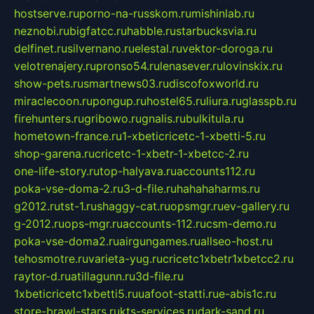
hostserve.ru
porno-na-russkom.ru
mishinlab.ru
neznobi.ru
bigfatcc.ru
habble.ru
starbucksvia.ru
delfinet.ru
silvernano.ru
elestal.ru
vektor-doroga.ru
velotrenajery.ru
pronso54.ru
lenasever.ru
lovinskix.ru
show-pets.ru
smartnews03.ru
discofoxworld.ru
miraclecoon.ru
pongup.ru
hostel65.ru
liura.ru
glasspb.ru
firehunters.ru
gribowo.ru
gnalis.ru
bulkitula.ru
hometown-france.ru
1-xbeticricetc-1-xbetti-5.ru
shop-garena.ru
cricetc-1-xbetr-1-xbetcc-2.ru
one-life-story.ru
top-halyava.ru
accounts112.ru
poka-vse-doma-2.ru
3-d-file.ru
hahahaharms.ru
g2012.ru
tst-1.ru
shaggy-cat.ru
opsmgr.ru
ev-gallery.ru
g-2012.ru
ops-mgr.ru
accounts-112.ru
csm-demo.ru
poka-vse-doma2.ru
airgungames.ru
allseo-host.ru
tehosmotre.ru
varieta-yug.ru
cricetc1xbetr1xbetcc2.ru
raytor-d.ru
atillagunn.ru
3d-file.ru
1xbeticricetc1xbetti5.ru
uafoot-statti.ru
e-abis1c.ru
store-brawl-stars.ru
kts-services.ru
dark-sand.ru