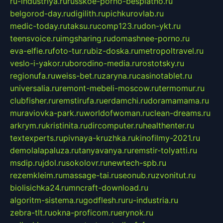
ru-industriya.ru
russkoe-porno-besplatno.ru
belgorod-day.ru
digilith.ru
pichkurovlab.ru
medic-today.ru
taksu.ru
comp123.ru
don-ykt.ru
teensvoice.ru
imgsharing.ru
domashnee-porno.ru
eva-elfie.ru
foto-tur.ru
biz-doska.ru
metropoltravel.ru
veslo-i-yakor.ru
borodino-media.ru
rostotsky.ru
regionufa.ru
weiss-bet.ru
zaryna.ru
casinotablet.ru
universalia.ru
remont-mebeli-moscow.ru
termomur.ru
clubfisher.ru
remstirufa.ru
erdamchi.ru
doramamama.ru
muraviovka-park.ru
worldofwoman.ru
clean-dreams.ru
arkrym.ru
kristinita.ru
dircomputer.ru
healthenter.ru
textexperts.ru
pivnaya-kruzhka.ru
kinofilmy-2021.ru
demolalapaluza.ru
tanyavanya.ru
remstir-tolyatti.ru
msdip.ru
jdol.ru
sokolovr.ru
newtech-spb.ru
rezemkleim.ru
massage-tai.ru
seonub.ru
zvonitut.ru
biolisichka24.ru
mncraft-download.ru
algoritm-sistema.ru
godflesh.ru
ru-industria.ru
zebra-tlt.ru
okna-proficom.ru
erynok.ru