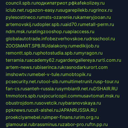
council.spb.ru
лодкипатриот.рф
kafekolizey.ru
iclub.net.ru
gazon-easy.ru
sugarepilekb.ru
grinox.ru
pylesostineco.ru
msts-ozarenie.ru
kameryjooan.ru
artemovskij.ru
dopler.spb.ru
aid70.ru
metall-perm.ru
ndm.msk.ru
ratingzooshop.ru
apiaccess.ru
globalautotrade.info
bezverhovskoe.ru
drsschool.ru
ZOOSMART.SPB.RU
dalakony.ru
medikijob.ru
remontt.spb.ru
photostudia.spb.ru
myragon.ru
terramia.ru
academy62.ru
gardengallereya.ru
rti.com.ru
artem-news.ru
biserinca.ru
krasnodarkurort.com
imshowtv.ru
mebel-v-tule.ru
mobtopik.ru
pcsecurity.net.ru
tool-sib.ru
multimetrunit.ru
sp-tour.ru
fan-cs.ru
santeh-russia.ru
symbian9.net.ru
DSHAIR.RU
tmmotors.spb.ru
xjocuricopii.com
musavtomat.msk.ru
obustrojdom.ru
sovetcik.ru
ybaranovskaya.ru
ppknews.ru
cult-alshei.ru
JAPANRUSSIA.RU
proekciyamebel.ru
imper-finans.ru
rim.org.ru
glamourai.ru
brassminus.ru
zabor-pro.ru
ftn.pp.ru