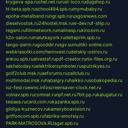
krygeva-spa.ru
chel.net.ru
rust-loco.ru
dugshop.ru
hl-beta.spb.ru
school494.spb.ru
mymubaby.ru
epoha-metalband.ru
ngr.spb.ru
rusgosnews.com
dieselvostok.ru
24hostel.msk.ru
w-dev.ru
f-ship.ru
regsmi.ru
filmnetwork.ru
malinasp.ru
kinosvin.ru
h2o-salon.ru
malutkayork.ru
deltaprim.spb.ru
tango-perm.ru
gooddir.ru
sgv.su
multiki-online.com
webkrasotki.com
cherinvest.ru
detskiy-ostrov.ru
ankou.spb.ru
alvesta1.ru
pdf-creator.ru
nix-files.org.ru
sakhatoday.ru
elektrikersymboler.ru
sputnikyes.ru
golf2club.msk.ru
aeforums.ru
zallclub.ru
multimodal.msk.ru
habaigry.ru
haikko.ru
sobakopedia.ru
isz-fest.ru
ewnc.info
screensaver-clock.net.ru
volnav.spb.ru
comnat.ru
npf.net.ru
7bit.pp.ru
kalugatur.ru
tesiaes.ru
card.com.ru
kazanka.spb.ru
gildiya-kuznecov.ru
kameryboavision.ru
griffoncom.spb.ru
fabrika-emotsiy.ru
PARK-MATROSOVA.RU
agat.spb.ru