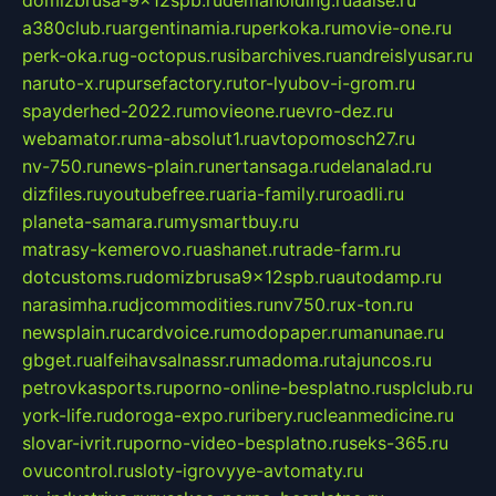
domizbrusa-9x12spb.ru
demaholding.ru
aalse.ru
a380club.ru
argentinamia.ru
perkoka.ru
movie-one.ru
perk-oka.ru
g-octopus.ru
sibarchives.ru
andreislyusar.ru
naruto-x.ru
pursefactory.ru
tor-lyubov-i-grom.ru
spayderhed-2022.ru
movieone.ru
evro-dez.ru
webamator.ru
ma-absolut1.ru
avtopomosch27.ru
nv-750.ru
news-plain.ru
nertansaga.ru
delanalad.ru
dizfiles.ru
youtubefree.ru
aria-family.ru
roadli.ru
planeta-samara.ru
mysmartbuy.ru
matrasy-kemerovo.ru
ashanet.ru
trade-farm.ru
dotcustoms.ru
domizbrusa9x12spb.ru
autodamp.ru
narasimha.ru
djcommodities.ru
nv750.ru
x-ton.ru
newsplain.ru
cardvoice.ru
modopaper.ru
manunae.ru
gbget.ru
alfeihavsalnassr.ru
madoma.ru
tajuncos.ru
petrovkasports.ru
porno-online-besplatno.ru
splclub.ru
york-life.ru
doroga-expo.ru
ribery.ru
cleanmedicine.ru
slovar-ivrit.ru
porno-video-besplatno.ru
seks-365.ru
ovucontrol.ru
sloty-igrovyye-avtomaty.ru