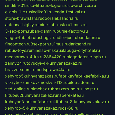
sindika-01.ru
sp-life.ru
x-legion.ru
sib-archives.ru
e-abis-1-c.ru
sindika01.ru
venda-festival.ru
store-brawlstars.ru
dooraleksandria.ru
antenna-highly.ru
mine-lab-msk.ru
1-mus.ru
3-sex-porn.ru
ban-damn.ru
purse-factory.ru
viagra-tablet.ru
fasbags.ru
adler-jun.ru
bandamn.ru
fincontech.ru
3sexporn.ru
1mus.ru
darksand.ru
rebus-toys.ru
minelab-msk.ru
alabuga-cityhotel.ru
medsprawo-4-ka.ru
2864420.ru
blagodarenie-spb.ru
zajmy24.ru
tovudyi-4-kuhnyanazakaz.ru
brazzerscom.ru
medsprawo4ka.ru
xehyroo5kuhnyanazakaz.ru
fabrikayfabrikaefabrika.ru
vskrytie-zamkov-moskva-113.ru
biletnadom.ru
zed-online.ru
pimchax.ru
brazzers-hd.ru
z-host.ru
kitubeu2kuhnyanazakaz.ru
naperekate.ru
kuhnyaofabrikaufabrik.ru
kitubeu-2-kuhnyanazakaz.ru
xehyroo-5-kuhnyanazakaz.ru
cs-68.ru
guzywia-4-kuhnyanazakaz.ru
mir-tk.ru
vlknrussia.ru