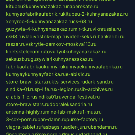
kitubeu2kuhnyanazakaz.ru
naperekate.ru
kuhnyaofabrikaufabrik.ru
kitubeu-2-kuhnyanazakaz.ru
xehyroo-5-kuhnyanazakaz.ru
cs-68.ru
guzywia-4-kuhnyanazakaz.ru
mir-tk.ru
vlknrussia.ru
cs68.ru
vladivostok-map.ru
video-seks.ru
bankaribi.ru
raszar.ru
vskrytie-zamkov-moskva113.ru
lipetsktelecom.ru
tovudyi4kuhnyanazakaz.ru
seksuzb.ru
guzywia4kuhnyanazakaz.ru
fabrikaofabrikaokuhny.ru
kuhnyaekuhnyaafabrika.ru
kuhnyaykuhnyayfabrika.ru
e-abis1c.ru
store-brawl-stars.ru
kts-services.ru
dark-sand.ru
sindika-01.ru
sp-life.ru
x-legion.ru
sib-archives.ru
e-abis-1-c.ru
sindika01.ru
venda-festival.ru
store-brawlstars.ru
dooraleksandria.ru
antenna-highly.ru
mine-lab-msk.ru
1-mus.ru
3-sex-porn.ru
ban-damn.ru
purse-factory.ru
viagra-tablet.ru
fasbags.ru
adler-jun.ru
bandamn.ru
fincontech.ru
3sexporn.ru
1mus.ru
darksand.ru