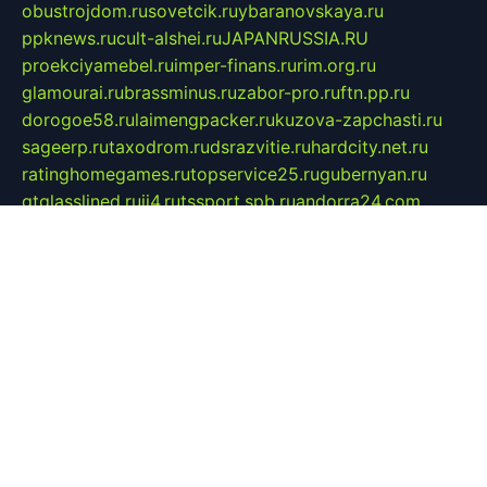
obustrojdom.ru
sovetcik.ru
ybaranovskaya.ru
ppknews.ru
cult-alshei.ru
JAPANRUSSIA.RU
proekciyamebel.ru
imper-finans.ru
rim.org.ru
glamourai.ru
brassminus.ru
zabor-pro.ru
ftn.pp.ru
dorogoe58.ru
laimengpacker.ru
kuzova-zapchasti.ru
sageerp.ru
taxodrom.ru
dsrazvitie.ru
hardcity.net.ru
ratinghomegames.ru
topservice25.ru
gubernyan.ru
gtglasslined.ru
ii4.ru
tssport.spb.ru
andorra24.com
blackwallstreet.ru
oboimos.ru
optim-doors.com.ru
ikuch.ru
nycr.org.ru
npa21.ru
vremya-ch.spb.ru
desert000.ru
ivtorgi.ru
ifiori.ru
catalog-statei.ru
dcv.org.ru
spetsmaster174.ru
ipkameryhiseeu.ru
dum26.ru
ruspol.spb.ru
fr-opendp.ru
kam-solnyshko.ru
cheyenne-arapaho.ru
sevzapmetal.spb.ru
ted-lapidus.spb.ru
parasite-eliminator.ru
sigma-complete.ru
modernworld.ru
dama-moda.ru
eholot-group.ru
sk-nvkz.ru
DRONGOLD.RU
democratia2.ru
i-farmer.ru
mass-sport.org