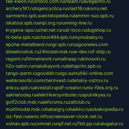
tae-kwon.ru
consrio.com.ru
insiam.ru
avegainfo.ru
archery161.ru
bigencyclica.ru
vlast16.ru
korru.net
sarmiento.spb.su
extelopedia.ru
lammin-suo.spb.ru
iskatour.spb.ru
snpi.org.ru
running-line.ru
krygeva-spa.ru
chel.net.ru
rust-loco.ru
dugshop.ru
hl-beta.spb.ru
school494.spb.ru
mymubaby.ru
epoha-metalband.ru
ngr.spb.ru
rusgosnews.com
dieselvostok.ru
24hostel.msk.ru
w-dev.ru
f-ship.ru
regsmi.ru
filmnetwork.ru
malinasp.ru
kinosvin.ru
h2o-salon.ru
malutkayork.ru
deltaprim.spb.ru
tango-perm.ru
gooddir.ru
sgv.su
multiki-online.com
webkrasotki.com
cherinvest.ru
detskiy-ostrov.ru
ankou.spb.ru
alvesta1.ru
pdf-creator.ru
nix-files.org.ru
sakhatoday.ru
elektrikersymboler.ru
sputnikyes.ru
golf2club.msk.ru
aeforums.ru
zallclub.ru
multimodal.msk.ru
habaigry.ru
haikko.ru
sobakopedia.ru
isz-fest.ru
ewnc.info
screensaver-clock.net.ru
volnav.spb.ru
comnat.ru
npf.net.ru
7bit.pp.ru
kalugatur.ru