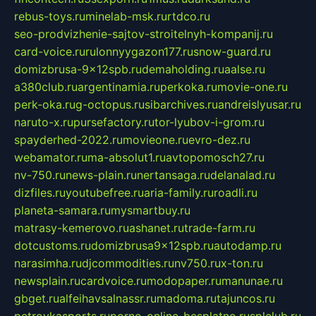
rebus-toys.ru
minelab-msk.ru
rtdco.ru
seo-prodvizhenie-sajtov-stroitelnyh-kompanij.ru
card-voice.ru
rulonnyygazon177.ru
snow-guard.ru
domizbrusa-9x12spb.ru
demaholding.ru
aalse.ru
a380club.ru
argentinamia.ru
perkoka.ru
movie-one.ru
perk-oka.ru
g-octopus.ru
sibarchives.ru
andreislyusar.ru
naruto-x.ru
pursefactory.ru
tor-lyubov-i-grom.ru
spayderhed-2022.ru
movieone.ru
evro-dez.ru
webamator.ru
ma-absolut1.ru
avtopomosch27.ru
nv-750.ru
news-plain.ru
nertansaga.ru
delanalad.ru
dizfiles.ru
youtubefree.ru
aria-family.ru
roadli.ru
planeta-samara.ru
mysmartbuy.ru
matrasy-kemerovo.ru
ashanet.ru
trade-farm.ru
dotcustoms.ru
domizbrusa9x12spb.ru
autodamp.ru
narasimha.ru
djcommodities.ru
nv750.ru
x-ton.ru
newsplain.ru
cardvoice.ru
modopaper.ru
manunae.ru
gbget.ru
alfeihavsalnassr.ru
madoma.ru
tajuncos.ru
petrovkasports.ru
porno-online-besplatno.ru
splclub.ru