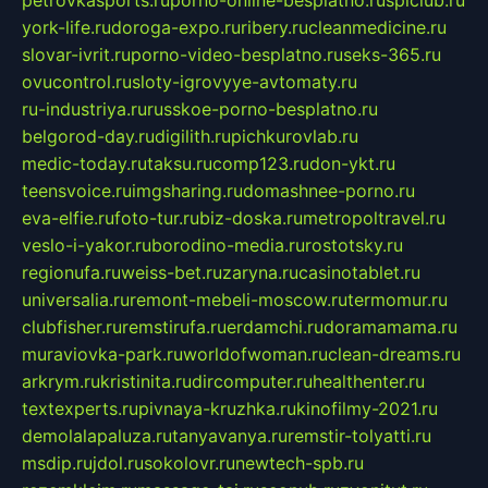
york-life.ru
doroga-expo.ru
ribery.ru
cleanmedicine.ru
slovar-ivrit.ru
porno-video-besplatno.ru
seks-365.ru
ovucontrol.ru
sloty-igrovyye-avtomaty.ru
ru-industriya.ru
russkoe-porno-besplatno.ru
belgorod-day.ru
digilith.ru
pichkurovlab.ru
medic-today.ru
taksu.ru
comp123.ru
don-ykt.ru
teensvoice.ru
imgsharing.ru
domashnee-porno.ru
eva-elfie.ru
foto-tur.ru
biz-doska.ru
metropoltravel.ru
veslo-i-yakor.ru
borodino-media.ru
rostotsky.ru
regionufa.ru
weiss-bet.ru
zaryna.ru
casinotablet.ru
universalia.ru
remont-mebeli-moscow.ru
termomur.ru
clubfisher.ru
remstirufa.ru
erdamchi.ru
doramamama.ru
muraviovka-park.ru
worldofwoman.ru
clean-dreams.ru
arkrym.ru
kristinita.ru
dircomputer.ru
healthenter.ru
textexperts.ru
pivnaya-kruzhka.ru
kinofilmy-2021.ru
demolalapaluza.ru
tanyavanya.ru
remstir-tolyatti.ru
msdip.ru
jdol.ru
sokolovr.ru
newtech-spb.ru