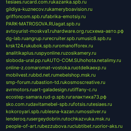
tesiaes.ru
card.com.ru
kazanka.spb.ru
gildiya-kuznecov.ru
kameryboavision.ru
griffoncom.spb.ru
fabrika-emotsiy.ru
PARK-MATROSOVA.RU
agat.spb.ru
avtoyurist-moskva1.ru
hardware.org.ru
схема-авто.рф
dg-lab.ru
angrup.ru
recruiter.spb.ru
music8.spb.ru
krsk124.ru
kubok.spb.ru
romanofforex.ru
analitikaplus.ru
spyonline.ru
zosikamery.ru
sloboda-ural.pp.ru
AUTO-COM.SU
hohota.net
alimy.ru
online-z.com
aromat-vostoka.ru
otdelkaexp.ru
mobilvest.ru
bbd.net.ru
mebelshop.msk.ru
smp-forum.ru
bastion-td.ru
kosmoscreative.ru
avrmotors.ru
art-galadesign.ru
tiffany-c.ru
ecostep-samara.ru
d-p.spb.ru
галактика73.рф
sko.com.ru
davitamebel-spb.ru
fotsis.ru
tesiaes.ru
kokoroyari.spb.ru
blesna-kazan.ru
mossilver.ru
lenderoq.ru
sergeydobrin.ru
tochkazvuka.msk.ru
people-of-art.ru
bezzubova.ru
clubtibet.ru
orior-aks.ru