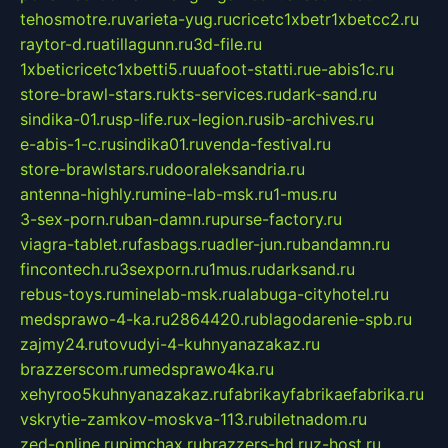
tehosmotre.ru
varieta-yug.ru
cricetc1xbetr1xbetcc2.ru
raytor-d.ru
atillagunn.ru
3d-file.ru
1xbeticricetc1xbetti5.ru
uafoot-statti.ru
e-abis1c.ru
store-brawl-stars.ru
kts-services.ru
dark-sand.ru
sindika-01.ru
sp-life.ru
x-legion.ru
sib-archives.ru
e-abis-1-c.ru
sindika01.ru
venda-festival.ru
store-brawlstars.ru
dooraleksandria.ru
antenna-highly.ru
mine-lab-msk.ru
1-mus.ru
3-sex-porn.ru
ban-damn.ru
purse-factory.ru
viagra-tablet.ru
fasbags.ru
adler-jun.ru
bandamn.ru
fincontech.ru
3sexporn.ru
1mus.ru
darksand.ru
rebus-toys.ru
minelab-msk.ru
alabuga-cityhotel.ru
medsprawo-4-ka.ru
2864420.ru
blagodarenie-spb.ru
zajmy24.ru
tovudyi-4-kuhnyanazakaz.ru
brazzerscom.ru
medsprawo4ka.ru
xehyroo5kuhnyanazakaz.ru
fabrikayfabrikaefabrika.ru
vskrytie-zamkov-moskva-113.ru
biletnadom.ru
zed-online.ru
pimchax.ru
brazzers-hd.ru
z-host.ru