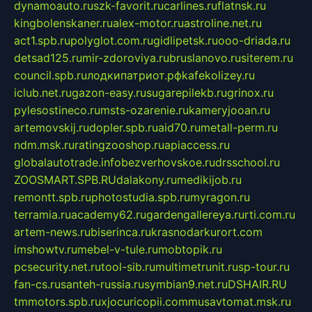
dynamoauto.ru
szk-favorit.ru
carlines.ru
flatnsk.ru
kingbolenskaner.ru
alex-motor.ru
astroline.net.ru
act1.spb.ru
polyglot.com.ru
gidlipetsk.ru
ooo-driada.ru
detsad125.ru
mir-zdoroviya.ru
bruslanovo.ru
siterem.ru
council.spb.ru
лодкипатриот.рф
kafekolizey.ru
iclub.net.ru
gazon-easy.ru
sugarepilekb.ru
grinox.ru
pylesostineco.ru
msts-ozarenie.ru
kameryjooan.ru
artemovskij.ru
dopler.spb.ru
aid70.ru
metall-perm.ru
ndm.msk.ru
ratingzooshop.ru
apiaccess.ru
globalautotrade.info
bezverhovskoe.ru
drsschool.ru
ZOOSMART.SPB.RU
dalakony.ru
medikijob.ru
remontt.spb.ru
photostudia.spb.ru
myragon.ru
terramia.ru
academy62.ru
gardengallereya.ru
rti.com.ru
artem-news.ru
biserinca.ru
krasnodarkurort.com
imshowtv.ru
mebel-v-tule.ru
mobtopik.ru
pcsecurity.net.ru
tool-sib.ru
multimetrunit.ru
sp-tour.ru
fan-cs.ru
santeh-russia.ru
symbian9.net.ru
DSHAIR.RU
tmmotors.spb.ru
xjocuricopii.com
musavtomat.msk.ru