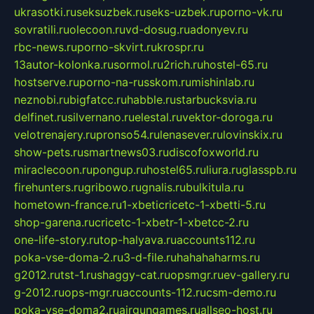
ukrasotki.ru
seksuzbek.ru
seks-uzbek.ru
porno-vk.ru
sovratili.ru
olecoon.ru
vd-dosug.ru
adonyev.ru
rbc-news.ru
porno-skvirt.ru
krospr.ru
13autor-kolonka.ru
sormol.ru
2rich.ru
hostel-65.ru
hostserve.ru
porno-na-russkom.ru
mishinlab.ru
neznobi.ru
bigfatcc.ru
habble.ru
starbucksvia.ru
delfinet.ru
silvernano.ru
elestal.ru
vektor-doroga.ru
velotrenajery.ru
pronso54.ru
lenasever.ru
lovinskix.ru
show-pets.ru
smartnews03.ru
discofoxworld.ru
miraclecoon.ru
pongup.ru
hostel65.ru
liura.ru
glasspb.ru
firehunters.ru
gribowo.ru
gnalis.ru
bulkitula.ru
hometown-france.ru
1-xbeticricetc-1-xbetti-5.ru
shop-garena.ru
cricetc-1-xbetr-1-xbetcc-2.ru
one-life-story.ru
top-halyava.ru
accounts112.ru
poka-vse-doma-2.ru
3-d-file.ru
hahahaharms.ru
g2012.ru
tst-1.ru
shaggy-cat.ru
opsmgr.ru
ev-gallery.ru
g-2012.ru
ops-mgr.ru
accounts-112.ru
csm-demo.ru
poka-vse-doma2.ru
airgungames.ru
allseo-host.ru