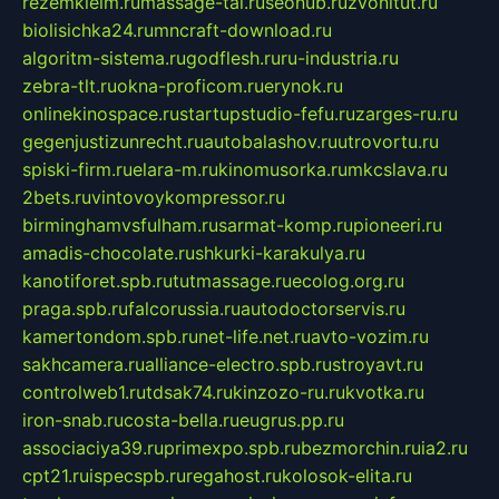
rezemkleim.ru
massage-tai.ru
seonub.ru
zvonitut.ru
biolisichka24.ru
mncraft-download.ru
algoritm-sistema.ru
godflesh.ru
ru-industria.ru
zebra-tlt.ru
okna-proficom.ru
erynok.ru
onlinekinospace.ru
startupstudio-fefu.ru
zarges-ru.ru
gegenjustizunrecht.ru
autobalashov.ru
utrovortu.ru
spiski-firm.ru
elara-m.ru
kinomusorka.ru
mkcslava.ru
2bets.ru
vintovoykompressor.ru
birminghamvsfulham.ru
sarmat-komp.ru
pioneeri.ru
amadis-chocolate.ru
shkurki-karakulya.ru
kanotiforet.spb.ru
tutmassage.ru
ecolog.org.ru
praga.spb.ru
falcorussia.ru
autodoctorservis.ru
kamertondom.spb.ru
net-life.net.ru
avto-vozim.ru
sakhcamera.ru
alliance-electro.spb.ru
stroyavt.ru
controlweb1.ru
tdsak74.ru
kinzozo-ru.ru
kvotka.ru
iron-snab.ru
costa-bella.ru
eugrus.pp.ru
associaciya39.ru
primexpo.spb.ru
bezmorchin.ru
ia2.ru
cpt21.ru
ispecspb.ru
regahost.ru
kolosok-elita.ru