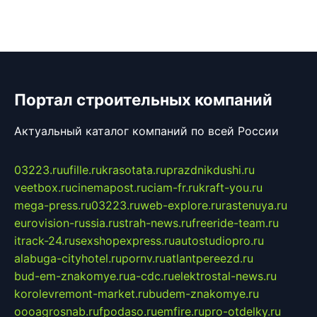
Портал строительных компаний
Актуальный каталог компаний по всей России
03223.ru
ufille.ru
krasotata.ru
prazdnikdushi.ru
veetbox.ru
cinemapost.ru
ciam-fr.ru
kraft-you.ru
mega-press.ru
03223.ru
web-explore.ru
rastenuya.ru
eurovision-russia.ru
strah-news.ru
freeride-team.ru
itrack-24.ru
sexshopexpress.ru
autostudiopro.ru
alabuga-cityhotel.ru
pornv.ru
atlantpereezd.ru
bud-em-znakomye.ru
a-cdc.ru
elektrostal-news.ru
korolevremont-market.ru
budem-znakomye.ru
oooagrosnab.ru
fpodaso.ru
emfire.ru
pro-otdelky.ru