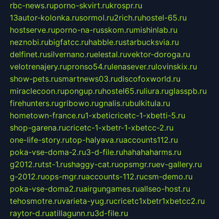
rbc-news.ru
porno-skvirt.ru
krospr.ru
13autor-kolonka.ru
sormol.ru
2rich.ru
hostel-65.ru
hostserve.ru
porno-na-russkom.ru
mishinlab.ru
neznobi.ru
bigfatcc.ru
habble.ru
starbucksvia.ru
delfinet.ru
silvernano.ru
elestal.ru
vektor-doroga.ru
velotrenajery.ru
pronso54.ru
lenasever.ru
lovinskix.ru
show-pets.ru
smartnews03.ru
discofoxworld.ru
miraclecoon.ru
pongup.ru
hostel65.ru
liura.ru
glasspb.ru
firehunters.ru
gribowo.ru
gnalis.ru
bulkitula.ru
hometown-france.ru
1-xbeticricetc-1-xbetti-5.ru
shop-garena.ru
cricetc-1-xbetr-1-xbetcc-2.ru
one-life-story.ru
top-halyava.ru
accounts112.ru
poka-vse-doma-2.ru
3-d-file.ru
hahahaharms.ru
g2012.ru
tst-1.ru
shaggy-cat.ru
opsmgr.ru
ev-gallery.ru
g-2012.ru
ops-mgr.ru
accounts-112.ru
csm-demo.ru
poka-vse-doma2.ru
airgungames.ru
allseo-host.ru
tehosmotre.ru
varieta-yug.ru
cricetc1xbetr1xbetcc2.ru
raytor-d.ru
atillagunn.ru
3d-file.ru