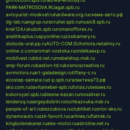
PARK-MATROSOVA.RU
agat.spb.ru
avtoyurist-moskva1.ru
hardware.org.ru
схема-авто.рф
dg-lab.ru
angrup.ru
recruiter.spb.ru
music8.spb.ru
krsk124.ru
kubok.spb.ru
romanofforex.ru
analitikaplus.ru
spyonline.ru
zosikamery.ru
sloboda-ural.pp.ru
AUTO-COM.SU
hohota.net
alimy.ru
online-z.com
aromat-vostoka.ru
otdelkaexp.ru
mobilvest.ru
bbd.net.ru
mebelshop.msk.ru
smp-forum.ru
bastion-td.ru
kosmoscreative.ru
avrmotors.ru
art-galadesign.ru
tiffany-c.ru
ecostep-samara.ru
d-p.spb.ru
галактика73.рф
sko.com.ru
davitamebel-spb.ru
fotsis.ru
tesiaes.ru
kokoroyari.spb.ru
blesna-kazan.ru
mossilver.ru
lenderoq.ru
sergeydobrin.ru
tochkazvuka.msk.ru
people-of-art.ru
bezzubova.ru
clubtibet.ru
orior-aks.ru
dynamoauto.ru
szk-favorit.ru
carlines.ru
flatnsk.ru
kingbolenskaner.ru
alex-motor.ru
astroline.net.ru