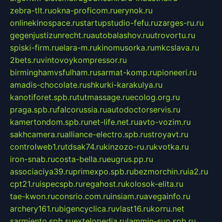
zebra-tlt.ru
okna-proficom.ru
erynok.ru
onlinekinospace.ru
startupstudio-fefu.ru
zarges-ru.ru
gegenjustizunrecht.ru
autobalashov.ru
utrovortu.ru
spiski-firm.ru
elara-m.ru
kinomusorka.ru
mkcslava.ru
2bets.ru
vintovoykompressor.ru
birminghamvsfulham.ru
sarmat-komp.ru
pioneeri.ru
amadis-chocolate.ru
shkurki-karakulya.ru
kanotiforet.spb.ru
tutmassage.ru
ecolog.org.ru
praga.spb.ru
falcorussia.ru
autodoctorservis.ru
kamertondom.spb.ru
net-life.net.ru
avto-vozim.ru
sakhcamera.ru
alliance-electro.spb.ru
stroyavt.ru
controlweb1.ru
tdsak74.ru
kinzozo-ru.ru
kvotka.ru
iron-snab.ru
costa-bella.ru
eugrus.pp.ru
associaciya39.ru
primexpo.spb.ru
bezmorchin.ru
ia2.ru
cpt21.ru
ispecspb.ru
regahost.ru
kolosok-elita.ru
tae-kwon.ru
consrio.com.ru
insiam.ru
avegainfo.ru
archery161.ru
bigencyclica.ru
vlast16.ru
korru.net
sarmiento.spb.su
extelopedia.ru
lammin-suo.spb.ru