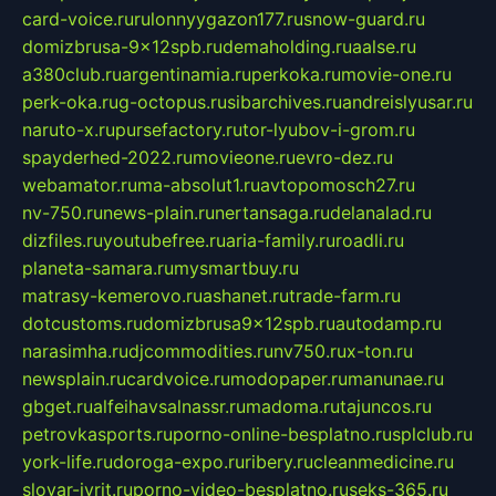
card-voice.ru
rulonnyygazon177.ru
snow-guard.ru
domizbrusa-9x12spb.ru
demaholding.ru
aalse.ru
a380club.ru
argentinamia.ru
perkoka.ru
movie-one.ru
perk-oka.ru
g-octopus.ru
sibarchives.ru
andreislyusar.ru
naruto-x.ru
pursefactory.ru
tor-lyubov-i-grom.ru
spayderhed-2022.ru
movieone.ru
evro-dez.ru
webamator.ru
ma-absolut1.ru
avtopomosch27.ru
nv-750.ru
news-plain.ru
nertansaga.ru
delanalad.ru
dizfiles.ru
youtubefree.ru
aria-family.ru
roadli.ru
planeta-samara.ru
mysmartbuy.ru
matrasy-kemerovo.ru
ashanet.ru
trade-farm.ru
dotcustoms.ru
domizbrusa9x12spb.ru
autodamp.ru
narasimha.ru
djcommodities.ru
nv750.ru
x-ton.ru
newsplain.ru
cardvoice.ru
modopaper.ru
manunae.ru
gbget.ru
alfeihavsalnassr.ru
madoma.ru
tajuncos.ru
petrovkasports.ru
porno-online-besplatno.ru
splclub.ru
york-life.ru
doroga-expo.ru
ribery.ru
cleanmedicine.ru
slovar-ivrit.ru
porno-video-besplatno.ru
seks-365.ru