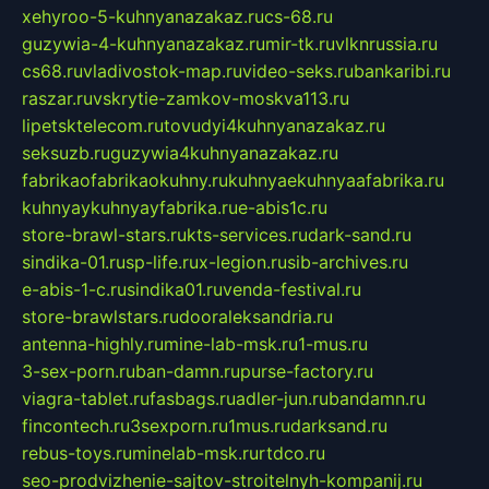
xehyroo-5-kuhnyanazakaz.ru
cs-68.ru
guzywia-4-kuhnyanazakaz.ru
mir-tk.ru
vlknrussia.ru
cs68.ru
vladivostok-map.ru
video-seks.ru
bankaribi.ru
raszar.ru
vskrytie-zamkov-moskva113.ru
lipetsktelecom.ru
tovudyi4kuhnyanazakaz.ru
seksuzb.ru
guzywia4kuhnyanazakaz.ru
fabrikaofabrikaokuhny.ru
kuhnyaekuhnyaafabrika.ru
kuhnyaykuhnyayfabrika.ru
e-abis1c.ru
store-brawl-stars.ru
kts-services.ru
dark-sand.ru
sindika-01.ru
sp-life.ru
x-legion.ru
sib-archives.ru
e-abis-1-c.ru
sindika01.ru
venda-festival.ru
store-brawlstars.ru
dooraleksandria.ru
antenna-highly.ru
mine-lab-msk.ru
1-mus.ru
3-sex-porn.ru
ban-damn.ru
purse-factory.ru
viagra-tablet.ru
fasbags.ru
adler-jun.ru
bandamn.ru
fincontech.ru
3sexporn.ru
1mus.ru
darksand.ru
rebus-toys.ru
minelab-msk.ru
rtdco.ru
seo-prodvizhenie-sajtov-stroitelnyh-kompanij.ru