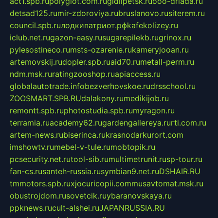
act1.spb.ru
polyglot.com.ru
gidlipetsk.ru
ooo-driada.ru
detsad125.ru
mir-zdoroviya.ru
bruslanovo.ru
siterem.ru
council.spb.ru
лодкипатриот.рф
kafekolizey.ru
iclub.net.ru
gazon-easy.ru
sugarepilekb.ru
grinox.ru
pylesostineco.ru
msts-ozarenie.ru
kameryjooan.ru
artemovskij.ru
dopler.spb.ru
aid70.ru
metall-perm.ru
ndm.msk.ru
ratingzooshop.ru
apiaccess.ru
globalautotrade.info
bezverhovskoe.ru
drsschool.ru
ZOOSMART.SPB.RU
dalakony.ru
medikijob.ru
remontt.spb.ru
photostudia.spb.ru
myragon.ru
terramia.ru
academy62.ru
gardengallereya.ru
rti.com.ru
artem-news.ru
biserinca.ru
krasnodarkurort.com
imshowtv.ru
mebel-v-tule.ru
mobtopik.ru
pcsecurity.net.ru
tool-sib.ru
multimetrunit.ru
sp-tour.ru
fan-cs.ru
santeh-russia.ru
symbian9.net.ru
DSHAIR.RU
tmmotors.spb.ru
xjocuricopii.com
musavtomat.msk.ru
obustrojdom.ru
sovetcik.ru
ybaranovskaya.ru
ppknews.ru
cult-alshei.ru
JAPANRUSSIA.RU