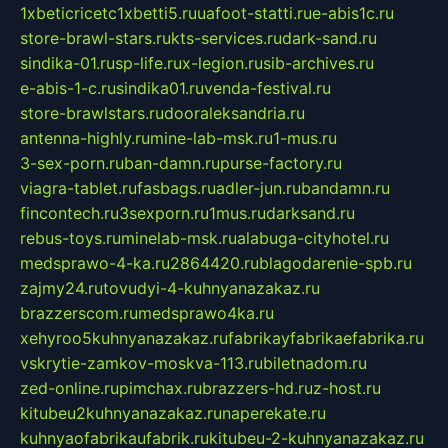
1xbeticricetc1xbetti5.ru
uafoot-statti.ru
e-abis1c.ru
store-brawl-stars.ru
kts-services.ru
dark-sand.ru
sindika-01.ru
sp-life.ru
x-legion.ru
sib-archives.ru
e-abis-1-c.ru
sindika01.ru
venda-festival.ru
store-brawlstars.ru
dooraleksandria.ru
antenna-highly.ru
mine-lab-msk.ru
1-mus.ru
3-sex-porn.ru
ban-damn.ru
purse-factory.ru
viagra-tablet.ru
fasbags.ru
adler-jun.ru
bandamn.ru
fincontech.ru
3sexporn.ru
1mus.ru
darksand.ru
rebus-toys.ru
minelab-msk.ru
alabuga-cityhotel.ru
medsprawo-4-ka.ru
2864420.ru
blagodarenie-spb.ru
zajmy24.ru
tovudyi-4-kuhnyanazakaz.ru
brazzerscom.ru
medsprawo4ka.ru
xehyroo5kuhnyanazakaz.ru
fabrikayfabrikaefabrika.ru
vskrytie-zamkov-moskva-113.ru
biletnadom.ru
zed-online.ru
pimchax.ru
brazzers-hd.ru
z-host.ru
kitubeu2kuhnyanazakaz.ru
naperekate.ru
kuhnyaofabrikaufabrik.ru
kitubeu-2-kuhnyanazakaz.ru