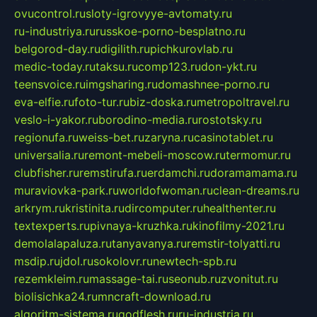
ovucontrol.ru
sloty-igrovyye-avtomaty.ru
ru-industriya.ru
russkoe-porno-besplatno.ru
belgorod-day.ru
digilith.ru
pichkurovlab.ru
medic-today.ru
taksu.ru
comp123.ru
don-ykt.ru
teensvoice.ru
imgsharing.ru
domashnee-porno.ru
eva-elfie.ru
foto-tur.ru
biz-doska.ru
metropoltravel.ru
veslo-i-yakor.ru
borodino-media.ru
rostotsky.ru
regionufa.ru
weiss-bet.ru
zaryna.ru
casinotablet.ru
universalia.ru
remont-mebeli-moscow.ru
termomur.ru
clubfisher.ru
remstirufa.ru
erdamchi.ru
doramamama.ru
muraviovka-park.ru
worldofwoman.ru
clean-dreams.ru
arkrym.ru
kristinita.ru
dircomputer.ru
healthenter.ru
textexperts.ru
pivnaya-kruzhka.ru
kinofilmy-2021.ru
demolalapaluza.ru
tanyavanya.ru
remstir-tolyatti.ru
msdip.ru
jdol.ru
sokolovr.ru
newtech-spb.ru
rezemkleim.ru
massage-tai.ru
seonub.ru
zvonitut.ru
biolisichka24.ru
mncraft-download.ru
algoritm-sistema.ru
godflesh.ru
ru-industria.ru