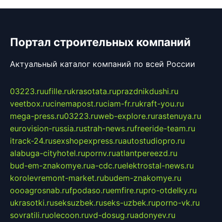
Портал строительных компаний
Актуальный каталог компаний по всей России
03223.ru
ufille.ru
krasotata.ru
prazdnikdushi.ru
veetbox.ru
cinemapost.ru
ciam-fr.ru
kraft-you.ru
mega-press.ru
03223.ru
web-explore.ru
rastenuya.ru
eurovision-russia.ru
strah-news.ru
freeride-team.ru
itrack-24.ru
sexshopexpress.ru
autostudiopro.ru
alabuga-cityhotel.ru
pornv.ru
atlantpereezd.ru
bud-em-znakomye.ru
a-cdc.ru
elektrostal-news.ru
korolevremont-market.ru
budem-znakomye.ru
oooagrosnab.ru
fpodaso.ru
emfire.ru
pro-otdelky.ru
ukrasotki.ru
seksuzbek.ru
seks-uzbek.ru
porno-vk.ru
sovratili.ru
olecoon.ru
vd-dosug.ru
adonyev.ru