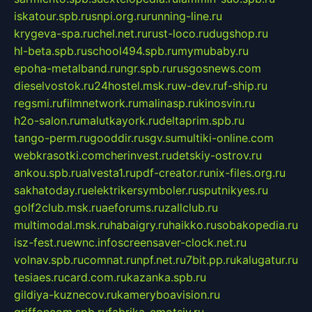
iskatour.spb.ru
snpi.org.ru
running-line.ru
krygeva-spa.ru
chel.net.ru
rust-loco.ru
dugshop.ru
hl-beta.spb.ru
school494.spb.ru
mymubaby.ru
epoha-metalband.ru
ngr.spb.ru
rusgosnews.com
dieselvostok.ru
24hostel.msk.ru
w-dev.ru
f-ship.ru
regsmi.ru
filmnetwork.ru
malinasp.ru
kinosvin.ru
h2o-salon.ru
malutkayork.ru
deltaprim.spb.ru
tango-perm.ru
gooddir.ru
sgv.su
multiki-online.com
webkrasotki.com
cherinvest.ru
detskiy-ostrov.ru
ankou.spb.ru
alvesta1.ru
pdf-creator.ru
nix-files.org.ru
sakhatoday.ru
elektrikersymboler.ru
sputnikyes.ru
golf2club.msk.ru
aeforums.ru
zallclub.ru
multimodal.msk.ru
habaigry.ru
haikko.ru
sobakopedia.ru
isz-fest.ru
ewnc.info
screensaver-clock.net.ru
volnav.spb.ru
comnat.ru
npf.net.ru
7bit.pp.ru
kalugatur.ru
tesiaes.ru
card.com.ru
kazanka.spb.ru
gildiya-kuznecov.ru
kameryboavision.ru
griffoncom.spb.ru
fabrika-emotsiy.ru