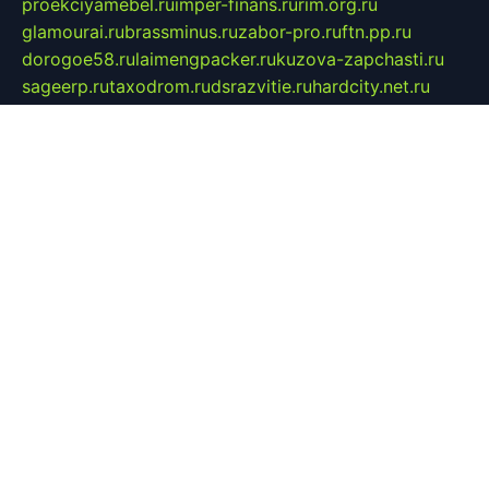
proekciyamebel.ru
imper-finans.ru
rim.org.ru
glamourai.ru
brassminus.ru
zabor-pro.ru
ftn.pp.ru
dorogoe58.ru
laimengpacker.ru
kuzova-zapchasti.ru
sageerp.ru
taxodrom.ru
dsrazvitie.ru
hardcity.net.ru
ratinghomegames.ru
topservice25.ru
gubernyan.ru
gtglasslined.ru
ii4.ru
tssport.spb.ru
andorra24.com
blackwallstreet.ru
oboimos.ru
optim-doors.com.ru
ikuch.ru
nycr.org.ru
npa21.ru
vremya-ch.spb.ru
desert000.ru
ivtorgi.ru
ifiori.ru
catalog-statei.ru
dcv.org.ru
spetsmaster174.ru
ipkameryhiseeu.ru
dum26.ru
ruspol.spb.ru
fr-opendp.ru
kam-solnyshko.ru
cheyenne-arapaho.ru
sevzapmetal.spb.ru
ted-lapidus.spb.ru
parasite-eliminator.ru
sigma-complete.ru
modernworld.ru
dama-moda.ru
eholot-group.ru
sk-nvkz.ru
DRONGOLD.RU
democratia2.ru
i-farmer.ru
mass-sport.org
jablonex.spb.ru
bookmess.ru
linkword.ru
refineua.com.ru
cs-spec.net.ru
altay-mebel.ru