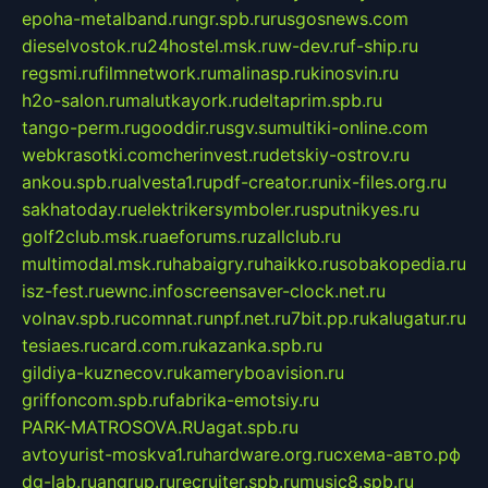
epoha-metalband.ru
ngr.spb.ru
rusgosnews.com
dieselvostok.ru
24hostel.msk.ru
w-dev.ru
f-ship.ru
regsmi.ru
filmnetwork.ru
malinasp.ru
kinosvin.ru
h2o-salon.ru
malutkayork.ru
deltaprim.spb.ru
tango-perm.ru
gooddir.ru
sgv.su
multiki-online.com
webkrasotki.com
cherinvest.ru
detskiy-ostrov.ru
ankou.spb.ru
alvesta1.ru
pdf-creator.ru
nix-files.org.ru
sakhatoday.ru
elektrikersymboler.ru
sputnikyes.ru
golf2club.msk.ru
aeforums.ru
zallclub.ru
multimodal.msk.ru
habaigry.ru
haikko.ru
sobakopedia.ru
isz-fest.ru
ewnc.info
screensaver-clock.net.ru
volnav.spb.ru
comnat.ru
npf.net.ru
7bit.pp.ru
kalugatur.ru
tesiaes.ru
card.com.ru
kazanka.spb.ru
gildiya-kuznecov.ru
kameryboavision.ru
griffoncom.spb.ru
fabrika-emotsiy.ru
PARK-MATROSOVA.RU
agat.spb.ru
avtoyurist-moskva1.ru
hardware.org.ru
схема-авто.рф
dg-lab.ru
angrup.ru
recruiter.spb.ru
music8.spb.ru