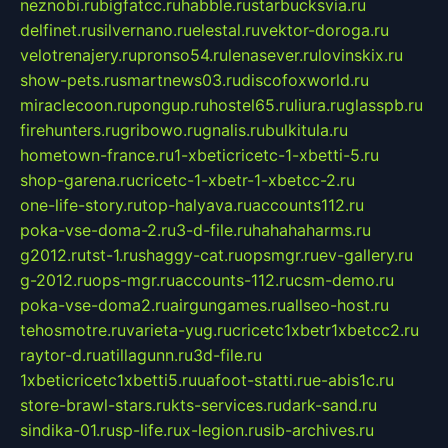
neznobi.ru
bigfatcc.ru
habble.ru
starbucksvia.ru
delfinet.ru
silvernano.ru
elestal.ru
vektor-doroga.ru
velotrenajery.ru
pronso54.ru
lenasever.ru
lovinskix.ru
show-pets.ru
smartnews03.ru
discofoxworld.ru
miraclecoon.ru
pongup.ru
hostel65.ru
liura.ru
glasspb.ru
firehunters.ru
gribowo.ru
gnalis.ru
bulkitula.ru
hometown-france.ru
1-xbeticricetc-1-xbetti-5.ru
shop-garena.ru
cricetc-1-xbetr-1-xbetcc-2.ru
one-life-story.ru
top-halyava.ru
accounts112.ru
poka-vse-doma-2.ru
3-d-file.ru
hahahaharms.ru
g2012.ru
tst-1.ru
shaggy-cat.ru
opsmgr.ru
ev-gallery.ru
g-2012.ru
ops-mgr.ru
accounts-112.ru
csm-demo.ru
poka-vse-doma2.ru
airgungames.ru
allseo-host.ru
tehosmotre.ru
varieta-yug.ru
cricetc1xbetr1xbetcc2.ru
raytor-d.ru
atillagunn.ru
3d-file.ru
1xbeticricetc1xbetti5.ru
uafoot-statti.ru
e-abis1c.ru
store-brawl-stars.ru
kts-services.ru
dark-sand.ru
sindika-01.ru
sp-life.ru
x-legion.ru
sib-archives.ru