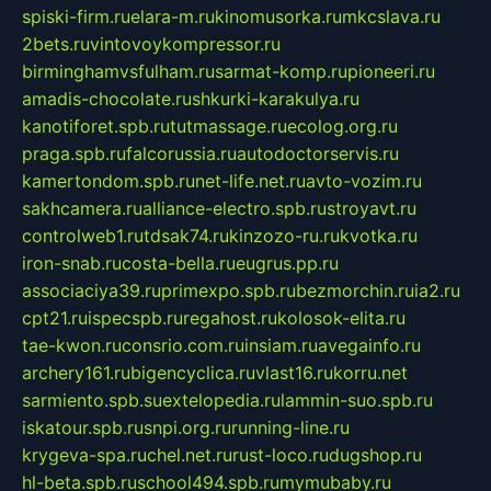
spiski-firm.ru
elara-m.ru
kinomusorka.ru
mkcslava.ru
2bets.ru
vintovoykompressor.ru
birminghamvsfulham.ru
sarmat-komp.ru
pioneeri.ru
amadis-chocolate.ru
shkurki-karakulya.ru
kanotiforet.spb.ru
tutmassage.ru
ecolog.org.ru
praga.spb.ru
falcorussia.ru
autodoctorservis.ru
kamertondom.spb.ru
net-life.net.ru
avto-vozim.ru
sakhcamera.ru
alliance-electro.spb.ru
stroyavt.ru
controlweb1.ru
tdsak74.ru
kinzozo-ru.ru
kvotka.ru
iron-snab.ru
costa-bella.ru
eugrus.pp.ru
associaciya39.ru
primexpo.spb.ru
bezmorchin.ru
ia2.ru
cpt21.ru
ispecspb.ru
regahost.ru
kolosok-elita.ru
tae-kwon.ru
consrio.com.ru
insiam.ru
avegainfo.ru
archery161.ru
bigencyclica.ru
vlast16.ru
korru.net
sarmiento.spb.su
extelopedia.ru
lammin-suo.spb.ru
iskatour.spb.ru
snpi.org.ru
running-line.ru
krygeva-spa.ru
chel.net.ru
rust-loco.ru
dugshop.ru
hl-beta.spb.ru
school494.spb.ru
mymubaby.ru