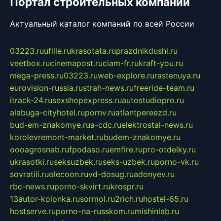
Портал строительных компаний
Актуальный каталог компаний по всей России
03223.ru
ufille.ru
krasotata.ru
prazdnikdushi.ru
veetbox.ru
cinemapost.ru
ciam-fr.ru
kraft-you.ru
mega-press.ru
03223.ru
web-explore.ru
rastenuya.ru
eurovision-russia.ru
strah-news.ru
freeride-team.ru
itrack-24.ru
sexshopexpress.ru
autostudiopro.ru
alabuga-cityhotel.ru
pornv.ru
atlantpereezd.ru
bud-em-znakomye.ru
a-cdc.ru
elektrostal-news.ru
korolevremont-market.ru
budem-znakomye.ru
oooagrosnab.ru
fpodaso.ru
emfire.ru
pro-otdelky.ru
ukrasotki.ru
seksuzbek.ru
seks-uzbek.ru
porno-vk.ru
sovratili.ru
olecoon.ru
vd-dosug.ru
adonyev.ru
rbc-news.ru
porno-skvirt.ru
krospr.ru
13autor-kolonka.ru
sormol.ru
2rich.ru
hostel-65.ru
hostserve.ru
porno-na-russkom.ru
mishinlab.ru