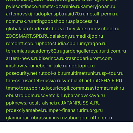
pylesostineco.ru
msts-ozarenie.ru
kameryjooan.ru
artemovskij.ru
dopler.spb.ru
aid70.ru
metall-perm.ru
ndm.msk.ru
ratingzooshop.ru
apiaccess.ru
globalautotrade.info
bezverhovskoe.ru
drsschool.ru
ZOOSMART.SPB.RU
dalakony.ru
medikijob.ru
remontt.spb.ru
photostudia.spb.ru
myragon.ru
terramia.ru
academy62.ru
gardengallereya.ru
rti.com.ru
artem-news.ru
biserinca.ru
krasnodarkurort.com
imshowtv.ru
mebel-v-tule.ru
mobtopik.ru
pcsecurity.net.ru
tool-sib.ru
multimetrunit.ru
sp-tour.ru
fan-cs.ru
santeh-russia.ru
symbian9.net.ru
DSHAIR.RU
tmmotors.spb.ru
xjocuricopii.com
musavtomat.msk.ru
obustrojdom.ru
sovetcik.ru
ybaranovskaya.ru
ppknews.ru
cult-alshei.ru
JAPANRUSSIA.RU
proekciyamebel.ru
imper-finans.ru
rim.org.ru
glamourai.ru
brassminus.ru
zabor-pro.ru
ftn.pp.ru
dorogoe58.ru
laimengpacker.ru
kuzova-zapchasti.ru
sageerp.ru
taxodrom.ru
dsrazvitie.ru
hardcity.net.ru