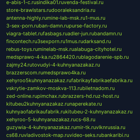
e-abis-1-c.ru
sindika01.ru
venda-festival.ru
store-brawlstars.ru
dooraleksandria.ru
antenna-highly.ru
mine-lab-msk.ru
1-mus.ru
3-sex-porn.ru
ban-damn.ru
purse-factory.ru
viagra-tablet.ru
fasbags.ru
adler-jun.ru
bandamn.ru
fincontech.ru
3sexporn.ru
1mus.ru
darksand.ru
rebus-toys.ru
minelab-msk.ru
alabuga-cityhotel.ru
medsprawo-4-ka.ru
2864420.ru
blagodarenie-spb.ru
zajmy24.ru
tovudyi-4-kuhnyanazakaz.ru
brazzerscom.ru
medsprawo4ka.ru
xehyroo5kuhnyanazakaz.ru
fabrikayfabrikaefabrika.ru
vskrytie-zamkov-moskva-113.ru
biletnadom.ru
zed-online.ru
pimchax.ru
brazzers-hd.ru
z-host.ru
kitubeu2kuhnyanazakaz.ru
naperekate.ru
kuhnyaofabrikaufabrik.ru
kitubeu-2-kuhnyanazakaz.ru
xehyroo-5-kuhnyanazakaz.ru
cs-68.ru
guzywia-4-kuhnyanazakaz.ru
mir-tk.ru
vlknrussia.ru
cs68.ru
vladivostok-map.ru
video-seks.ru
bankaribi.ru