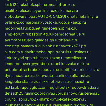
krsk124.ru
kubok.spb.ru
romanofforex.ru
analitikaplus.ru
spyonline.ru
zosikamery.ru
sloboda-ural.pp.ru
AUTO-COM.SU
hohota.net
alimy.ru
online-z.com
aromat-vostoka.ru
otdelkaexp.ru
mobilvest.ru
bbd.net.ru
mebelshop.msk.ru
smp-forum.ru
bastion-td.ru
kosmoscreative.ru
avrmotors.ru
art-galadesign.ru
tiffany-c.ru
ecostep-samara.ru
d-p.spb.ru
галактика73.рф
sko.com.ru
davitamebel-spb.ru
fotsis.ru
tesiaes.ru
kokoroyari.spb.ru
blesna-kazan.ru
mossilver.ru
lenderoq.ru
sergeydobrin.ru
tochkazvuka.msk.ru
people-of-art.ru
bezzubova.ru
clubtibet.ru
orior-aks.ru
dynamoauto.ru
szk-favorit.ru
carlines.ru
flatnsk.ru
kingbolenskaner.ru
alex-motor.ru
astroline.net.ru
act1.spb.ru
polyglot.com.ru
gidlipetsk.ru
ooo-driada.ru
detsad125.ru
mir-zdoroviya.ru
bruslanovo.ru
siterem.ru
council.spb.ru
лодкипатриот.рф
kafekolizey.ru
iclub.net.ru
gazon-easy.ru
sugarepilekb.ru
grinox.ru