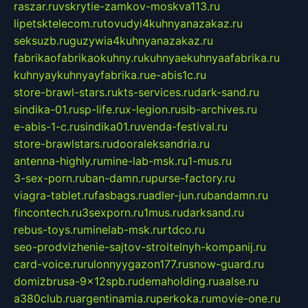
raszar.ru
vskrytie-zamkov-moskva113.ru
lipetsktelecom.ru
tovudyi4kuhnyanazakaz.ru
seksuzb.ru
guzywia4kuhnyanazakaz.ru
fabrikaofabrikaokuhny.ru
kuhnyaekuhnyaafabrika.ru
kuhnyaykuhnyayfabrika.ru
e-abis1c.ru
store-brawl-stars.ru
kts-services.ru
dark-sand.ru
sindika-01.ru
sp-life.ru
x-legion.ru
sib-archives.ru
e-abis-1-c.ru
sindika01.ru
venda-festival.ru
store-brawlstars.ru
dooraleksandria.ru
antenna-highly.ru
mine-lab-msk.ru
1-mus.ru
3-sex-porn.ru
ban-damn.ru
purse-factory.ru
viagra-tablet.ru
fasbags.ru
adler-jun.ru
bandamn.ru
fincontech.ru
3sexporn.ru
1mus.ru
darksand.ru
rebus-toys.ru
minelab-msk.ru
rtdco.ru
seo-prodvizhenie-sajtov-stroitelnyh-kompanij.ru
card-voice.ru
rulonnyygazon177.ru
snow-guard.ru
domizbrusa-9x12spb.ru
demaholding.ru
aalse.ru
a380club.ru
argentinamia.ru
perkoka.ru
movie-one.ru