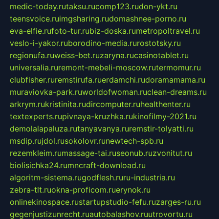
medic-today.ru
taksu.ru
comp123.ru
don-ykt.ru
teensvoice.ru
imgsharing.ru
domashnee-porno.ru
eva-elfie.ru
foto-tur.ru
biz-doska.ru
metropoltravel.ru
veslo-i-yakor.ru
borodino-media.ru
rostotsky.ru
regionufa.ru
weiss-bet.ru
zaryna.ru
casinotablet.ru
universalia.ru
remont-mebeli-moscow.ru
termomur.ru
clubfisher.ru
remstirufa.ru
erdamchi.ru
doramamama.ru
muraviovka-park.ru
worldofwoman.ru
clean-dreams.ru
arkrym.ru
kristinita.ru
dircomputer.ru
healthenter.ru
textexperts.ru
pivnaya-kruzhka.ru
kinofilmy-2021.ru
demolalapaluza.ru
tanyavanya.ru
remstir-tolyatti.ru
msdip.ru
jdol.ru
sokolovr.ru
newtech-spb.ru
rezemkleim.ru
massage-tai.ru
seonub.ru
zvonitut.ru
biolisichka24.ru
mncraft-download.ru
algoritm-sistema.ru
godflesh.ru
ru-industria.ru
zebra-tlt.ru
okna-proficom.ru
erynok.ru
onlinekinospace.ru
startupstudio-fefu.ru
zarges-ru.ru
gegenjustizunrecht.ru
autobalashov.ru
utrovortu.ru