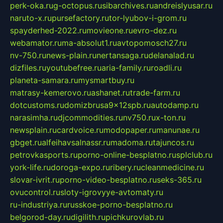
perk-oka.ru
g-octopus.ru
sibarchives.ru
andreislyusar.ru
naruto-x.ru
pursefactory.ru
tor-lyubov-i-grom.ru
spayderhed-2022.ru
movieone.ru
evro-dez.ru
webamator.ru
ma-absolut1.ru
avtopomosch27.ru
nv-750.ru
news-plain.ru
nertansaga.ru
delanalad.ru
dizfiles.ru
youtubefree.ru
aria-family.ru
roadli.ru
planeta-samara.ru
mysmartbuy.ru
matrasy-kemerovo.ru
ashanet.ru
trade-farm.ru
dotcustoms.ru
domizbrusa9x12spb.ru
autodamp.ru
narasimha.ru
djcommodities.ru
nv750.ru
x-ton.ru
newsplain.ru
cardvoice.ru
modopaper.ru
manunae.ru
gbget.ru
alfeihavsalnassr.ru
madoma.ru
tajuncos.ru
petrovkasports.ru
porno-online-besplatno.ru
splclub.ru
york-life.ru
doroga-expo.ru
ribery.ru
cleanmedicine.ru
slovar-ivrit.ru
porno-video-besplatno.ru
seks-365.ru
ovucontrol.ru
sloty-igrovyye-avtomaty.ru
ru-industriya.ru
russkoe-porno-besplatno.ru
belgorod-day.ru
digilith.ru
pichkurovlab.ru