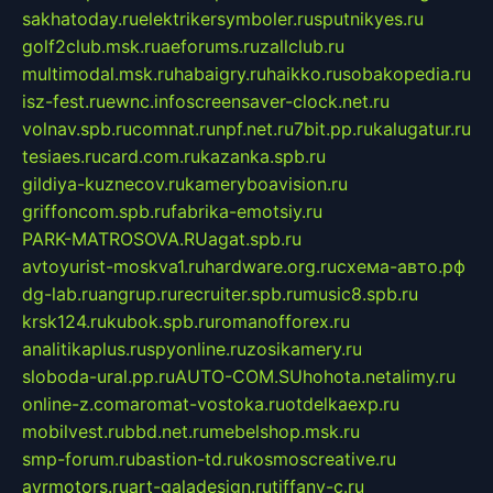
sakhatoday.ru
elektrikersymboler.ru
sputnikyes.ru
golf2club.msk.ru
aeforums.ru
zallclub.ru
multimodal.msk.ru
habaigry.ru
haikko.ru
sobakopedia.ru
isz-fest.ru
ewnc.info
screensaver-clock.net.ru
volnav.spb.ru
comnat.ru
npf.net.ru
7bit.pp.ru
kalugatur.ru
tesiaes.ru
card.com.ru
kazanka.spb.ru
gildiya-kuznecov.ru
kameryboavision.ru
griffoncom.spb.ru
fabrika-emotsiy.ru
PARK-MATROSOVA.RU
agat.spb.ru
avtoyurist-moskva1.ru
hardware.org.ru
схема-авто.рф
dg-lab.ru
angrup.ru
recruiter.spb.ru
music8.spb.ru
krsk124.ru
kubok.spb.ru
romanofforex.ru
analitikaplus.ru
spyonline.ru
zosikamery.ru
sloboda-ural.pp.ru
AUTO-COM.SU
hohota.net
alimy.ru
online-z.com
aromat-vostoka.ru
otdelkaexp.ru
mobilvest.ru
bbd.net.ru
mebelshop.msk.ru
smp-forum.ru
bastion-td.ru
kosmoscreative.ru
avrmotors.ru
art-galadesign.ru
tiffany-c.ru