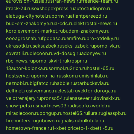
eurovision-russia.ru
strah-news.ru
freeride-team.ru
itrack-24.ru
sexshopexpress.ru
autostudiopro.ru
alabuga-cityhotel.ru
pornv.ru
atlantpereezd.ru
bud-em-znakomye.ru
a-cdc.ru
elektrostal-news.ru
korolevremont-market.ru
budem-znakomye.ru
oooagrosnab.ru
fpodaso.ru
emfire.ru
pro-otdelky.ru
ukrasotki.ru
seksuzbek.ru
seks-uzbek.ru
porno-vk.ru
sovratili.ru
olecoon.ru
vd-dosug.ru
adonyev.ru
rbc-news.ru
porno-skvirt.ru
krospr.ru
13autor-kolonka.ru
sormol.ru
2rich.ru
hostel-65.ru
hostserve.ru
porno-na-russkom.ru
mishinlab.ru
neznobi.ru
bigfatcc.ru
habble.ru
starbucksvia.ru
delfinet.ru
silvernano.ru
elestal.ru
vektor-doroga.ru
velotrenajery.ru
pronso54.ru
lenasever.ru
lovinskix.ru
show-pets.ru
smartnews03.ru
discofoxworld.ru
miraclecoon.ru
pongup.ru
hostel65.ru
liura.ru
glasspb.ru
firehunters.ru
gribowo.ru
gnalis.ru
bulkitula.ru
hometown-france.ru
1-xbeticricetc-1-xbetti-5.ru