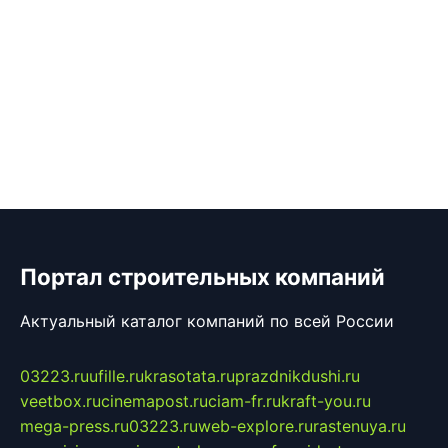
Портал строительных компаний
Актуальный каталог компаний по всей России
03223.ru
ufille.ru
krasotata.ru
prazdnikdushi.ru
veetbox.ru
cinemapost.ru
ciam-fr.ru
kraft-you.ru
mega-press.ru
03223.ru
web-explore.ru
rastenuya.ru