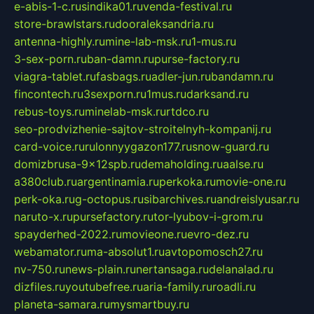
e-abis-1-c.ru
sindika01.ru
venda-festival.ru
store-brawlstars.ru
dooraleksandria.ru
antenna-highly.ru
mine-lab-msk.ru
1-mus.ru
3-sex-porn.ru
ban-damn.ru
purse-factory.ru
viagra-tablet.ru
fasbags.ru
adler-jun.ru
bandamn.ru
fincontech.ru
3sexporn.ru
1mus.ru
darksand.ru
rebus-toys.ru
minelab-msk.ru
rtdco.ru
seo-prodvizhenie-sajtov-stroitelnyh-kompanij.ru
card-voice.ru
rulonnyygazon177.ru
snow-guard.ru
domizbrusa-9x12spb.ru
demaholding.ru
aalse.ru
a380club.ru
argentinamia.ru
perkoka.ru
movie-one.ru
perk-oka.ru
g-octopus.ru
sibarchives.ru
andreislyusar.ru
naruto-x.ru
pursefactory.ru
tor-lyubov-i-grom.ru
spayderhed-2022.ru
movieone.ru
evro-dez.ru
webamator.ru
ma-absolut1.ru
avtopomosch27.ru
nv-750.ru
news-plain.ru
nertansaga.ru
delanalad.ru
dizfiles.ru
youtubefree.ru
aria-family.ru
roadli.ru
planeta-samara.ru
mysmartbuy.ru