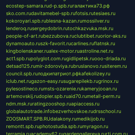
ecostep-samara.ru
d-p.spb.ru
галактика73.рф
sko.com.ru
davitamebel-spb.ru
fotsis.ru
tesiaes.ru
kokoroyari.spb.ru
blesna-kazan.ru
mossilver.ru
lenderoq.ru
sergeydobrin.ru
tochkazvuka.msk.ru
people-of-art.ru
bezzubova.ru
clubtibet.ru
orior-aks.ru
dynamoauto.ru
szk-favorit.ru
carlines.ru
flatnsk.ru
kingbolenskaner.ru
alex-motor.ru
astroline.net.ru
act1.spb.ru
polyglot.com.ru
gidlipetsk.ru
ooo-driada.ru
detsad125.ru
mir-zdoroviya.ru
bruslanovo.ru
siterem.ru
council.spb.ru
лодкипатриот.рф
kafekolizey.ru
iclub.net.ru
gazon-easy.ru
sugarepilekb.ru
grinox.ru
pylesostineco.ru
msts-ozarenie.ru
kameryjooan.ru
artemovskij.ru
dopler.spb.ru
aid70.ru
metall-perm.ru
ndm.msk.ru
ratingzooshop.ru
apiaccess.ru
globalautotrade.info
bezverhovskoe.ru
drsschool.ru
ZOOSMART.SPB.RU
dalakony.ru
medikijob.ru
remontt.spb.ru
photostudia.spb.ru
myragon.ru
terramia.ru
academy62.ru
gardengallereya.ru
rti.com.ru