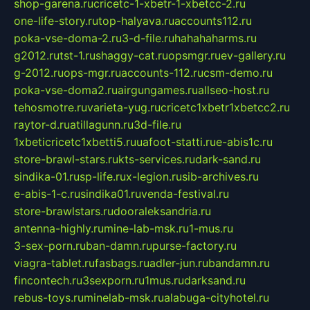
shop-garena.ru
cricetc-1-xbetr-1-xbetcc-2.ru
one-life-story.ru
top-halyava.ru
accounts112.ru
poka-vse-doma-2.ru
3-d-file.ru
hahahaharms.ru
g2012.ru
tst-1.ru
shaggy-cat.ru
opsmgr.ru
ev-gallery.ru
g-2012.ru
ops-mgr.ru
accounts-112.ru
csm-demo.ru
poka-vse-doma2.ru
airgungames.ru
allseo-host.ru
tehosmotre.ru
varieta-yug.ru
cricetc1xbetr1xbetcc2.ru
raytor-d.ru
atillagunn.ru
3d-file.ru
1xbeticricetc1xbetti5.ru
uafoot-statti.ru
e-abis1c.ru
store-brawl-stars.ru
kts-services.ru
dark-sand.ru
sindika-01.ru
sp-life.ru
x-legion.ru
sib-archives.ru
e-abis-1-c.ru
sindika01.ru
venda-festival.ru
store-brawlstars.ru
dooraleksandria.ru
antenna-highly.ru
mine-lab-msk.ru
1-mus.ru
3-sex-porn.ru
ban-damn.ru
purse-factory.ru
viagra-tablet.ru
fasbags.ru
adler-jun.ru
bandamn.ru
fincontech.ru
3sexporn.ru
1mus.ru
darksand.ru
rebus-toys.ru
minelab-msk.ru
alabuga-cityhotel.ru