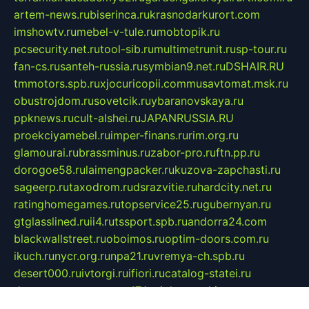
artem-news.ru
biserinca.ru
krasnodarkurort.com
imshowtv.ru
mebel-v-tule.ru
mobtopik.ru
pcsecurity.net.ru
tool-sib.ru
multimetrunit.ru
sp-tour.ru
fan-cs.ru
santeh-russia.ru
symbian9.net.ru
DSHAIR.RU
tmmotors.spb.ru
xjocuricopii.com
musavtomat.msk.ru
obustrojdom.ru
sovetcik.ru
ybaranovskaya.ru
ppknews.ru
cult-alshei.ru
JAPANRUSSIA.RU
proekciyamebel.ru
imper-finans.ru
rim.org.ru
glamourai.ru
brassminus.ru
zabor-pro.ru
ftn.pp.ru
dorogoe58.ru
laimengpacker.ru
kuzova-zapchasti.ru
sageerp.ru
taxodrom.ru
dsrazvitie.ru
hardcity.net.ru
ratinghomegames.ru
topservice25.ru
gubernyan.ru
gtglasslined.ru
ii4.ru
tssport.spb.ru
andorra24.com
blackwallstreet.ru
oboimos.ru
optim-doors.com.ru
ikuch.ru
nycr.org.ru
npa21.ru
vremya-ch.spb.ru
desert000.ru
ivtorgi.ru
ifiori.ru
catalog-statei.ru
dcv.org.ru
spetsmaster174.ru
ipkameryhiseeu.ru
dum26.ru
ruspol.spb.ru
fr-opendp.ru
kam-solnyshko.ru