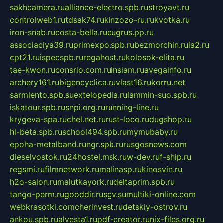
sakhcamera.ru
alliance-electro.spb.ru
stroyavt.ru
controlweb1.ru
tdsak74.ru
kinzozo-ru.ru
kvotka.ru
iron-snab.ru
costa-bella.ru
eugrus.pp.ru
associaciya39.ru
primexpo.spb.ru
bezmorchin.ru
ia2.ru
cpt21.ru
ispecspb.ru
regahost.ru
kolosok-elita.ru
tae-kwon.ru
consrio.com.ru
insiam.ru
avegainfo.ru
archery161.ru
bigencyclica.ru
vlast16.ru
korru.net
sarmiento.spb.su
extelopedia.ru
lammin-suo.spb.ru
iskatour.spb.ru
snpi.org.ru
running-line.ru
krygeva-spa.ru
chel.net.ru
rust-loco.ru
dugshop.ru
hl-beta.spb.ru
school494.spb.ru
mymubaby.ru
epoha-metalband.ru
ngr.spb.ru
rusgosnews.com
dieselvostok.ru
24hostel.msk.ru
w-dev.ru
f-ship.ru
regsmi.ru
filmnetwork.ru
malinasp.ru
kinosvin.ru
h2o-salon.ru
malutkayork.ru
deltaprim.spb.ru
tango-perm.ru
gooddir.ru
sgv.su
multiki-online.com
webkrasotki.com
cherinvest.ru
detskiy-ostrov.ru
ankou.spb.ru
alvesta1.ru
pdf-creator.ru
nix-files.org.ru