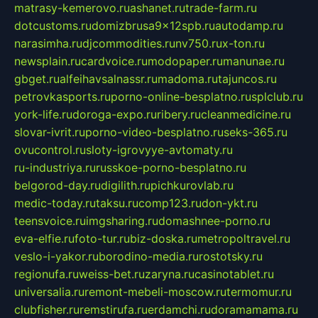
matrasy-kemerovo.ru
ashanet.ru
trade-farm.ru
dotcustoms.ru
domizbrusa9x12spb.ru
autodamp.ru
narasimha.ru
djcommodities.ru
nv750.ru
x-ton.ru
newsplain.ru
cardvoice.ru
modopaper.ru
manunae.ru
gbget.ru
alfeihavsalnassr.ru
madoma.ru
tajuncos.ru
petrovkasports.ru
porno-online-besplatno.ru
splclub.ru
york-life.ru
doroga-expo.ru
ribery.ru
cleanmedicine.ru
slovar-ivrit.ru
porno-video-besplatno.ru
seks-365.ru
ovucontrol.ru
sloty-igrovyye-avtomaty.ru
ru-industriya.ru
russkoe-porno-besplatno.ru
belgorod-day.ru
digilith.ru
pichkurovlab.ru
medic-today.ru
taksu.ru
comp123.ru
don-ykt.ru
teensvoice.ru
imgsharing.ru
domashnee-porno.ru
eva-elfie.ru
foto-tur.ru
biz-doska.ru
metropoltravel.ru
veslo-i-yakor.ru
borodino-media.ru
rostotsky.ru
regionufa.ru
weiss-bet.ru
zaryna.ru
casinotablet.ru
universalia.ru
remont-mebeli-moscow.ru
termomur.ru
clubfisher.ru
remstirufa.ru
erdamchi.ru
doramamama.ru