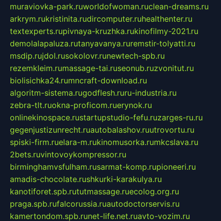
muraviovka-park.ru
worldofwoman.ru
clean-dreams.ru
arkrym.ru
kristinita.ru
dircomputer.ru
healthenter.ru
textexperts.ru
pivnaya-kruzhka.ru
kinofilmy-2021.ru
demolalapaluza.ru
tanyavanya.ru
remstir-tolyatti.ru
msdip.ru
jdol.ru
sokolovr.ru
newtech-spb.ru
rezemkleim.ru
massage-tai.ru
seonub.ru
zvonitut.ru
biolisichka24.ru
mncraft-download.ru
algoritm-sistema.ru
godflesh.ru
ru-industria.ru
zebra-tlt.ru
okna-proficom.ru
erynok.ru
onlinekinospace.ru
startupstudio-fefu.ru
zarges-ru.ru
gegenjustizunrecht.ru
autobalashov.ru
utrovortu.ru
spiski-firm.ru
elara-m.ru
kinomusorka.ru
mkcslava.ru
2bets.ru
vintovoykompressor.ru
birminghamvsfulham.ru
sarmat-komp.ru
pioneeri.ru
amadis-chocolate.ru
shkurki-karakulya.ru
kanotiforet.spb.ru
tutmassage.ru
ecolog.org.ru
praga.spb.ru
falcorussia.ru
autodoctorservis.ru
kamertondom.spb.ru
net-life.net.ru
avto-vozim.ru