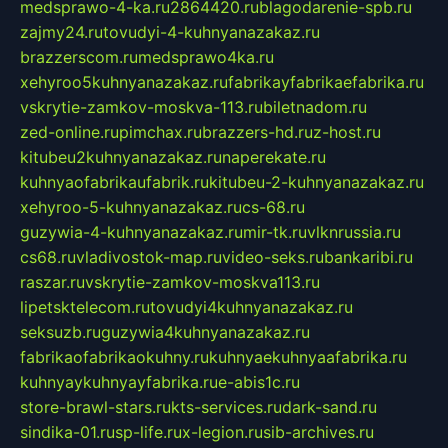
medsprawo-4-ka.ru
2864420.ru
blagodarenie-spb.ru
zajmy24.ru
tovudyi-4-kuhnyanazakaz.ru
brazzerscom.ru
medsprawo4ka.ru
xehyroo5kuhnyanazakaz.ru
fabrikayfabrikaefabrika.ru
vskrytie-zamkov-moskva-113.ru
biletnadom.ru
zed-online.ru
pimchax.ru
brazzers-hd.ru
z-host.ru
kitubeu2kuhnyanazakaz.ru
naperekate.ru
kuhnyaofabrikaufabrik.ru
kitubeu-2-kuhnyanazakaz.ru
xehyroo-5-kuhnyanazakaz.ru
cs-68.ru
guzywia-4-kuhnyanazakaz.ru
mir-tk.ru
vlknrussia.ru
cs68.ru
vladivostok-map.ru
video-seks.ru
bankaribi.ru
raszar.ru
vskrytie-zamkov-moskva113.ru
lipetsktelecom.ru
tovudyi4kuhnyanazakaz.ru
seksuzb.ru
guzywia4kuhnyanazakaz.ru
fabrikaofabrikaokuhny.ru
kuhnyaekuhnyaafabrika.ru
kuhnyaykuhnyayfabrika.ru
e-abis1c.ru
store-brawl-stars.ru
kts-services.ru
dark-sand.ru
sindika-01.ru
sp-life.ru
x-legion.ru
sib-archives.ru