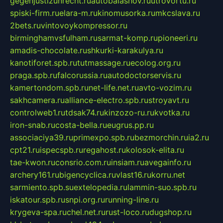
gegenjustizunrecht.ru
autobalashov.ru
utrovortu.ru
spiski-firm.ru
elara-m.ru
kinomusorka.ru
mkcslava.ru
2bets.ru
vintovoykompressor.ru
birminghamvsfulham.ru
sarmat-komp.ru
pioneeri.ru
amadis-chocolate.ru
shkurki-karakulya.ru
kanotiforet.spb.ru
tutmassage.ru
ecolog.org.ru
praga.spb.ru
falcorussia.ru
autodoctorservis.ru
kamertondom.spb.ru
net-life.net.ru
avto-vozim.ru
sakhcamera.ru
alliance-electro.spb.ru
stroyavt.ru
controlweb1.ru
tdsak74.ru
kinzozo-ru.ru
kvotka.ru
iron-snab.ru
costa-bella.ru
eugrus.pp.ru
associaciya39.ru
primexpo.spb.ru
bezmorchin.ru
ia2.ru
cpt21.ru
ispecspb.ru
regahost.ru
kolosok-elita.ru
tae-kwon.ru
consrio.com.ru
insiam.ru
avegainfo.ru
archery161.ru
bigencyclica.ru
vlast16.ru
korru.net
sarmiento.spb.su
extelopedia.ru
lammin-suo.spb.ru
iskatour.spb.ru
snpi.org.ru
running-line.ru
krygeva-spa.ru
chel.net.ru
rust-loco.ru
dugshop.ru