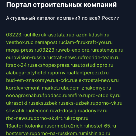
Портал строительных компаний
Актуальный каталог компаний по всей России
03223.ru
ufille.ru
krasotata.ru
prazdnikdushi.ru
veetbox.ru
cinemapost.ru
ciam-fr.ru
kraft-you.ru
mega-press.ru
03223.ru
web-explore.ru
rastenuya.ru
eurovision-russia.ru
strah-news.ru
freeride-team.ru
itrack-24.ru
sexshopexpress.ru
autostudiopro.ru
alabuga-cityhotel.ru
pornv.ru
atlantpereezd.ru
bud-em-znakomye.ru
a-cdc.ru
elektrostal-news.ru
korolevremont-market.ru
budem-znakomye.ru
oooagrosnab.ru
fpodaso.ru
emfire.ru
pro-otdelky.ru
ukrasotki.ru
seksuzbek.ru
seks-uzbek.ru
porno-vk.ru
sovratili.ru
olecoon.ru
vd-dosug.ru
adonyev.ru
rbc-news.ru
porno-skvirt.ru
krospr.ru
13autor-kolonka.ru
sormol.ru
2rich.ru
hostel-65.ru
hostserve.ru
porno-na-russkom.ru
mishinlab.ru