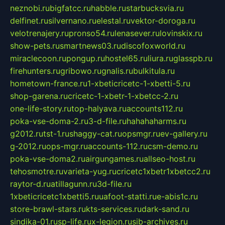
neznobi.ru
bigfatcc.ru
habble.ru
starbucksvia.ru
delfinet.ru
silvernano.ru
elestal.ru
vektor-doroga.ru
velotrenajery.ru
pronso54.ru
lenasever.ru
lovinskix.ru
show-pets.ru
smartnews03.ru
discofoxworld.ru
miraclecoon.ru
pongup.ru
hostel65.ru
liura.ru
glasspb.ru
firehunters.ru
gribowo.ru
gnalis.ru
bulkitula.ru
hometown-france.ru
1-xbeticricetc-1-xbetti-5.ru
shop-garena.ru
cricetc-1-xbetr-1-xbetcc-2.ru
one-life-story.ru
top-halyava.ru
accounts112.ru
poka-vse-doma-2.ru
3-d-file.ru
hahahaharms.ru
g2012.ru
tst-1.ru
shaggy-cat.ru
opsmgr.ru
ev-gallery.ru
g-2012.ru
ops-mgr.ru
accounts-112.ru
csm-demo.ru
poka-vse-doma2.ru
airgungames.ru
allseo-host.ru
tehosmotre.ru
varieta-yug.ru
cricetc1xbetr1xbetcc2.ru
raytor-d.ru
atillagunn.ru
3d-file.ru
1xbeticricetc1xbetti5.ru
uafoot-statti.ru
e-abis1c.ru
store-brawl-stars.ru
kts-services.ru
dark-sand.ru
sindika-01.ru
sp-life.ru
x-legion.ru
sib-archives.ru