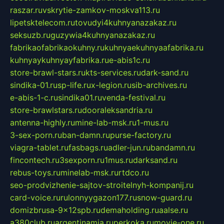
raszar.ru
vskrytie-zamkov-moskva113.ru
lipetsktelecom.ru
tovudyi4kuhnyanazakaz.ru
seksuzb.ru
guzywia4kuhnyanazakaz.ru
fabrikaofabrikaokuhny.ru
kuhnyaekuhnyaafabrika.ru
kuhnyaykuhnyayfabrika.ru
e-abis1c.ru
store-brawl-stars.ru
kts-services.ru
dark-sand.ru
sindika-01.ru
sp-life.ru
x-legion.ru
sib-archives.ru
e-abis-1-c.ru
sindika01.ru
venda-festival.ru
store-brawlstars.ru
dooraleksandria.ru
antenna-highly.ru
mine-lab-msk.ru
1-mus.ru
3-sex-porn.ru
ban-damn.ru
purse-factory.ru
viagra-tablet.ru
fasbags.ru
adler-jun.ru
bandamn.ru
fincontech.ru
3sexporn.ru
1mus.ru
darksand.ru
rebus-toys.ru
minelab-msk.ru
rtdco.ru
seo-prodvizhenie-sajtov-stroitelnyh-kompanij.ru
card-voice.ru
rulonnyygazon177.ru
snow-guard.ru
domizbrusa-9x12spb.ru
demaholding.ru
aalse.ru
a380club.ru
argentinamia.ru
perkoka.ru
movie-one.ru