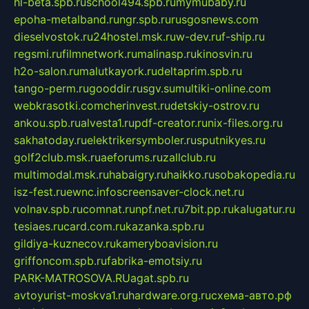
hl-beta.spb.ru
school494.spb.ru
mymubaby.ru
epoha-metalband.ru
ngr.spb.ru
rusgosnews.com
dieselvostok.ru
24hostel.msk.ru
w-dev.ru
f-ship.ru
regsmi.ru
filmnetwork.ru
malinasp.ru
kinosvin.ru
h2o-salon.ru
malutkayork.ru
deltaprim.spb.ru
tango-perm.ru
gooddir.ru
sgv.su
multiki-online.com
webkrasotki.com
cherinvest.ru
detskiy-ostrov.ru
ankou.spb.ru
alvesta1.ru
pdf-creator.ru
nix-files.org.ru
sakhatoday.ru
elektrikersymboler.ru
sputnikyes.ru
golf2club.msk.ru
aeforums.ru
zallclub.ru
multimodal.msk.ru
habaigry.ru
haikko.ru
sobakopedia.ru
isz-fest.ru
ewnc.info
screensaver-clock.net.ru
volnav.spb.ru
comnat.ru
npf.net.ru
7bit.pp.ru
kalugatur.ru
tesiaes.ru
card.com.ru
kazanka.spb.ru
gildiya-kuznecov.ru
kameryboavision.ru
griffoncom.spb.ru
fabrika-emotsiy.ru
PARK-MATROSOVA.RU
agat.spb.ru
avtoyurist-moskva1.ru
hardware.org.ru
схема-авто.рф