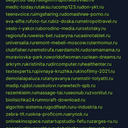
medic-today.ru
taksu.ru
comp123.ru
don-ykt.ru
teensvoice.ru
imgsharing.ru
domashnee-porno.ru
eva-elfie.ru
foto-tur.ru
biz-doska.ru
metropoltravel.ru
veslo-i-yakor.ru
borodino-media.ru
rostotsky.ru
regionufa.ru
weiss-bet.ru
zaryna.ru
casinotablet.ru
universalia.ru
remont-mebeli-moscow.ru
termomur.ru
clubfisher.ru
remstirufa.ru
erdamchi.ru
doramamama.ru
muraviovka-park.ru
worldofwoman.ru
clean-dreams.ru
arkrym.ru
kristinita.ru
dircomputer.ru
healthenter.ru
textexperts.ru
pivnaya-kruzhka.ru
kinofilmy-2021.ru
demolalapaluza.ru
tanyavanya.ru
remstir-tolyatti.ru
msdip.ru
jdol.ru
sokolovr.ru
newtech-spb.ru
rezemkleim.ru
massage-tai.ru
seonub.ru
zvonitut.ru
biolisichka24.ru
mncraft-download.ru
algoritm-sistema.ru
godflesh.ru
ru-industria.ru
zebra-tlt.ru
okna-proficom.ru
erynok.ru
onlinekinospace.ru
startupstudio-fefu.ru
zarges-ru.ru