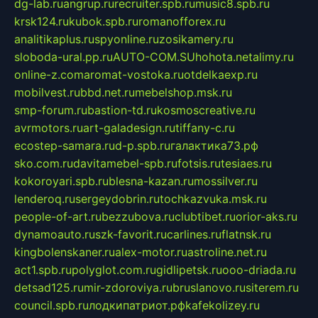
dg-lab.ru
angrup.ru
recruiter.spb.ru
music8.spb.ru
krsk124.ru
kubok.spb.ru
romanofforex.ru
analitikaplus.ru
spyonline.ru
zosikamery.ru
sloboda-ural.pp.ru
AUTO-COM.SU
hohota.net
alimy.ru
online-z.com
aromat-vostoka.ru
otdelkaexp.ru
mobilvest.ru
bbd.net.ru
mebelshop.msk.ru
smp-forum.ru
bastion-td.ru
kosmoscreative.ru
avrmotors.ru
art-galadesign.ru
tiffany-c.ru
ecostep-samara.ru
d-p.spb.ru
галактика73.рф
sko.com.ru
davitamebel-spb.ru
fotsis.ru
tesiaes.ru
kokoroyari.spb.ru
blesna-kazan.ru
mossilver.ru
lenderoq.ru
sergeydobrin.ru
tochkazvuka.msk.ru
people-of-art.ru
bezzubova.ru
clubtibet.ru
orior-aks.ru
dynamoauto.ru
szk-favorit.ru
carlines.ru
flatnsk.ru
kingbolenskaner.ru
alex-motor.ru
astroline.net.ru
act1.spb.ru
polyglot.com.ru
gidlipetsk.ru
ooo-driada.ru
detsad125.ru
mir-zdoroviya.ru
bruslanovo.ru
siterem.ru
council.spb.ru
лодкипатриот.рф
kafekolizey.ru