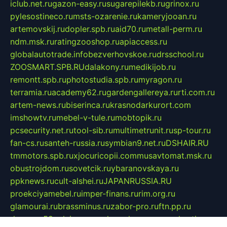
iclub.net.ru
gazon-easy.ru
sugarepilekb.ru
grinox.ru
pylesostineco.ru
msts-ozarenie.ru
kameryjooan.ru
artemovskij.ru
dopler.spb.ru
aid70.ru
metall-perm.ru
ndm.msk.ru
ratingzooshop.ru
apiaccess.ru
globalautotrade.info
bezverhovskoe.ru
drsschool.ru
ZOOSMART.SPB.RU
dalakony.ru
medikijob.ru
remontt.spb.ru
photostudia.spb.ru
myragon.ru
terramia.ru
academy62.ru
gardengallereya.ru
rti.com.ru
artem-news.ru
biserinca.ru
krasnodarkurort.com
imshowtv.ru
mebel-v-tule.ru
mobtopik.ru
pcsecurity.net.ru
tool-sib.ru
multimetrunit.ru
sp-tour.ru
fan-cs.ru
santeh-russia.ru
symbian9.net.ru
DSHAIR.RU
tmmotors.spb.ru
xjocuricopii.com
musavtomat.msk.ru
obustrojdom.ru
sovetcik.ru
ybaranovskaya.ru
ppknews.ru
cult-alshei.ru
JAPANRUSSIA.RU
proekciyamebel.ru
imper-finans.ru
rim.org.ru
glamourai.ru
brassminus.ru
zabor-pro.ru
ftn.pp.ru
dorogoe58.ru
laimengpacker.ru
kuzova-zapchasti.ru