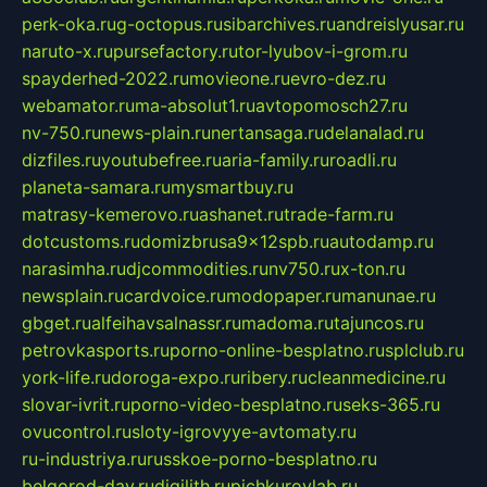
perk-oka.ru
g-octopus.ru
sibarchives.ru
andreislyusar.ru
naruto-x.ru
pursefactory.ru
tor-lyubov-i-grom.ru
spayderhed-2022.ru
movieone.ru
evro-dez.ru
webamator.ru
ma-absolut1.ru
avtopomosch27.ru
nv-750.ru
news-plain.ru
nertansaga.ru
delanalad.ru
dizfiles.ru
youtubefree.ru
aria-family.ru
roadli.ru
planeta-samara.ru
mysmartbuy.ru
matrasy-kemerovo.ru
ashanet.ru
trade-farm.ru
dotcustoms.ru
domizbrusa9x12spb.ru
autodamp.ru
narasimha.ru
djcommodities.ru
nv750.ru
x-ton.ru
newsplain.ru
cardvoice.ru
modopaper.ru
manunae.ru
gbget.ru
alfeihavsalnassr.ru
madoma.ru
tajuncos.ru
petrovkasports.ru
porno-online-besplatno.ru
splclub.ru
york-life.ru
doroga-expo.ru
ribery.ru
cleanmedicine.ru
slovar-ivrit.ru
porno-video-besplatno.ru
seks-365.ru
ovucontrol.ru
sloty-igrovyye-avtomaty.ru
ru-industriya.ru
russkoe-porno-besplatno.ru
belgorod-day.ru
digilith.ru
pichkurovlab.ru