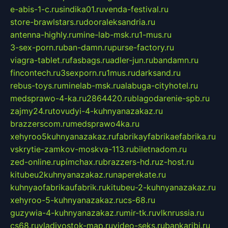
e-abis-1-c.ru
sindika01.ru
venda-festival.ru
store-brawlstars.ru
dooraleksandria.ru
antenna-highly.ru
mine-lab-msk.ru
1-mus.ru
3-sex-porn.ru
ban-damn.ru
purse-factory.ru
viagra-tablet.ru
fasbags.ru
adler-jun.ru
bandamn.ru
fincontech.ru
3sexporn.ru
1mus.ru
darksand.ru
rebus-toys.ru
minelab-msk.ru
alabuga-cityhotel.ru
medsprawo-4-ka.ru
2864420.ru
blagodarenie-spb.ru
zajmy24.ru
tovudyi-4-kuhnyanazakaz.ru
brazzerscom.ru
medsprawo4ka.ru
xehyroo5kuhnyanazakaz.ru
fabrikayfabrikaefabrika.ru
vskrytie-zamkov-moskva-113.ru
biletnadom.ru
zed-online.ru
pimchax.ru
brazzers-hd.ru
z-host.ru
kitubeu2kuhnyanazakaz.ru
naperekate.ru
kuhnyaofabrikaufabrik.ru
kitubeu-2-kuhnyanazakaz.ru
xehyroo-5-kuhnyanazakaz.ru
cs-68.ru
guzywia-4-kuhnyanazakaz.ru
mir-tk.ru
vlknrussia.ru
cs68.ru
vladivostok-map.ru
video-seks.ru
bankaribi.ru