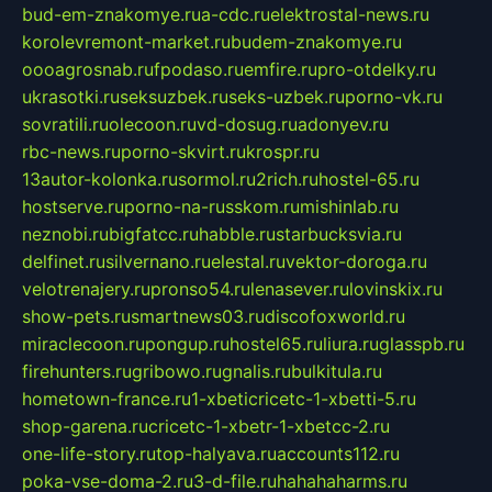
bud-em-znakomye.ru
a-cdc.ru
elektrostal-news.ru
korolevremont-market.ru
budem-znakomye.ru
oooagrosnab.ru
fpodaso.ru
emfire.ru
pro-otdelky.ru
ukrasotki.ru
seksuzbek.ru
seks-uzbek.ru
porno-vk.ru
sovratili.ru
olecoon.ru
vd-dosug.ru
adonyev.ru
rbc-news.ru
porno-skvirt.ru
krospr.ru
13autor-kolonka.ru
sormol.ru
2rich.ru
hostel-65.ru
hostserve.ru
porno-na-russkom.ru
mishinlab.ru
neznobi.ru
bigfatcc.ru
habble.ru
starbucksvia.ru
delfinet.ru
silvernano.ru
elestal.ru
vektor-doroga.ru
velotrenajery.ru
pronso54.ru
lenasever.ru
lovinskix.ru
show-pets.ru
smartnews03.ru
discofoxworld.ru
miraclecoon.ru
pongup.ru
hostel65.ru
liura.ru
glasspb.ru
firehunters.ru
gribowo.ru
gnalis.ru
bulkitula.ru
hometown-france.ru
1-xbeticricetc-1-xbetti-5.ru
shop-garena.ru
cricetc-1-xbetr-1-xbetcc-2.ru
one-life-story.ru
top-halyava.ru
accounts112.ru
poka-vse-doma-2.ru
3-d-file.ru
hahahaharms.ru