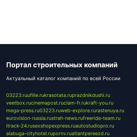
Портал строительных компаний
Актуальный каталог компаний по всей России
03223.ru
ufille.ru
krasotata.ru
prazdnikdushi.ru
veetbox.ru
cinemapost.ru
ciam-fr.ru
kraft-you.ru
mega-press.ru
03223.ru
web-explore.ru
rastenuya.ru
eurovision-russia.ru
strah-news.ru
freeride-team.ru
itrack-24.ru
sexshopexpress.ru
autostudiopro.ru
alabuga-cityhotel.ru
pornv.ru
atlantpereezd.ru