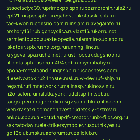
iron-snab.ru
costa-bella.ru
eugrus.pp.ru
associaciya39.ru
primexpo.spb.ru
bezmorchin.ru
ia2.ru
cpt21.ru
ispecspb.ru
regahost.ru
kolosok-elita.ru
tae-kwon.ru
consrio.com.ru
insiam.ru
avegainfo.ru
archery161.ru
bigencyclica.ru
vlast16.ru
korru.net
sarmiento.spb.su
extelopedia.ru
lammin-suo.spb.ru
iskatour.spb.ru
snpi.org.ru
running-line.ru
krygeva-spa.ru
chel.net.ru
rust-loco.ru
dugshop.ru
hl-beta.spb.ru
school494.spb.ru
mymubaby.ru
epoha-metalband.ru
ngr.spb.ru
rusgosnews.com
dieselvostok.ru
24hostel.msk.ru
w-dev.ru
f-ship.ru
regsmi.ru
filmnetwork.ru
malinasp.ru
kinosvin.ru
h2o-salon.ru
malutkayork.ru
deltaprim.spb.ru
tango-perm.ru
gooddir.ru
sgv.su
multiki-online.com
webkrasotki.com
cherinvest.ru
detskiy-ostrov.ru
ankou.spb.ru
alvesta1.ru
pdf-creator.ru
nix-files.org.ru
sakhatoday.ru
elektrikersymboler.ru
sputnikyes.ru
golf2club.msk.ru
aeforums.ru
zallclub.ru