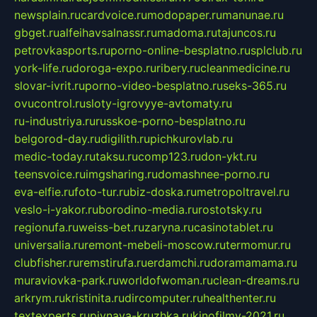
newsplain.ru
cardvoice.ru
modopaper.ru
manunae.ru
gbget.ru
alfeihavsalnassr.ru
madoma.ru
tajuncos.ru
petrovkasports.ru
porno-online-besplatno.ru
splclub.ru
york-life.ru
doroga-expo.ru
ribery.ru
cleanmedicine.ru
slovar-ivrit.ru
porno-video-besplatno.ru
seks-365.ru
ovucontrol.ru
sloty-igrovyye-avtomaty.ru
ru-industriya.ru
russkoe-porno-besplatno.ru
belgorod-day.ru
digilith.ru
pichkurovlab.ru
medic-today.ru
taksu.ru
comp123.ru
don-ykt.ru
teensvoice.ru
imgsharing.ru
domashnee-porno.ru
eva-elfie.ru
foto-tur.ru
biz-doska.ru
metropoltravel.ru
veslo-i-yakor.ru
borodino-media.ru
rostotsky.ru
regionufa.ru
weiss-bet.ru
zaryna.ru
casinotablet.ru
universalia.ru
remont-mebeli-moscow.ru
termomur.ru
clubfisher.ru
remstirufa.ru
erdamchi.ru
doramamama.ru
muraviovka-park.ru
worldofwoman.ru
clean-dreams.ru
arkrym.ru
kristinita.ru
dircomputer.ru
healthenter.ru
textexperts.ru
pivnaya-kruzhka.ru
kinofilmy-2021.ru