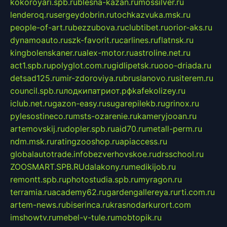
kokoroyari.spb.ru
blesna-kazan.ru
mossilver.ru
lenderoq.ru
sergeydobrin.ru
tochkazvuka.msk.ru
people-of-art.ru
bezzubova.ru
clubtibet.ru
orior-aks.ru
dynamoauto.ru
szk-favorit.ru
carlines.ru
flatnsk.ru
kingbolenskaner.ru
alex-motor.ru
astroline.net.ru
act1.spb.ru
polyglot.com.ru
gidlipetsk.ru
ooo-driada.ru
detsad125.ru
mir-zdoroviya.ru
bruslanovo.ru
siterem.ru
council.spb.ru
лодкипатриот.рф
kafekolizey.ru
iclub.net.ru
gazon-easy.ru
sugarepilekb.ru
grinox.ru
pylesostineco.ru
msts-ozarenie.ru
kameryjooan.ru
artemovskij.ru
dopler.spb.ru
aid70.ru
metall-perm.ru
ndm.msk.ru
ratingzooshop.ru
apiaccess.ru
globalautotrade.info
bezverhovskoe.ru
drsschool.ru
ZOOSMART.SPB.RU
dalakony.ru
medikijob.ru
remontt.spb.ru
photostudia.spb.ru
myragon.ru
terramia.ru
academy62.ru
gardengallereya.ru
rti.com.ru
artem-news.ru
biserinca.ru
krasnodarkurort.com
imshowtv.ru
mebel-v-tule.ru
mobtopik.ru