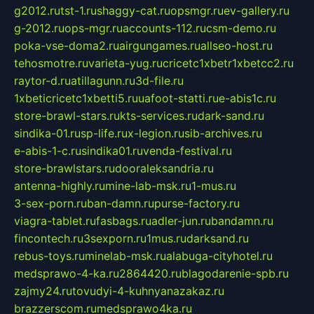
g2012.ru
tst-1.ru
shaggy-cat.ru
opsmgr.ru
ev-gallery.ru
g-2012.ru
ops-mgr.ru
accounts-112.ru
csm-demo.ru
poka-vse-doma2.ru
airgungames.ru
allseo-host.ru
tehosmotre.ru
varieta-yug.ru
cricetc1xbetr1xbetcc2.ru
raytor-d.ru
atillagunn.ru
3d-file.ru
1xbeticricetc1xbetti5.ru
uafoot-statti.ru
e-abis1c.ru
store-brawl-stars.ru
kts-services.ru
dark-sand.ru
sindika-01.ru
sp-life.ru
x-legion.ru
sib-archives.ru
e-abis-1-c.ru
sindika01.ru
venda-festival.ru
store-brawlstars.ru
dooraleksandria.ru
antenna-highly.ru
mine-lab-msk.ru
1-mus.ru
3-sex-porn.ru
ban-damn.ru
purse-factory.ru
viagra-tablet.ru
fasbags.ru
adler-jun.ru
bandamn.ru
fincontech.ru
3sexporn.ru
1mus.ru
darksand.ru
rebus-toys.ru
minelab-msk.ru
alabuga-cityhotel.ru
medsprawo-4-ka.ru
2864420.ru
blagodarenie-spb.ru
zajmy24.ru
tovudyi-4-kuhnyanazakaz.ru
brazzerscom.ru
medsprawo4ka.ru