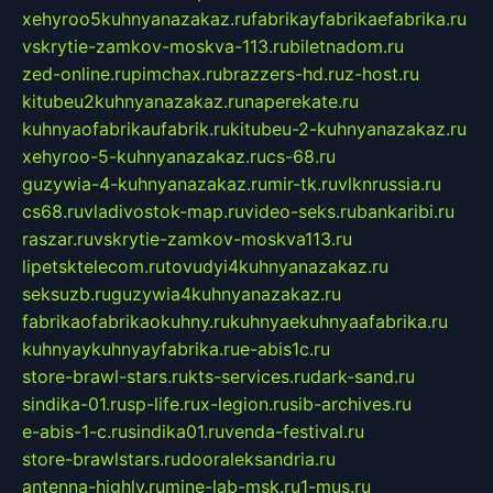
xehyroo5kuhnyanazakaz.ru
fabrikayfabrikaefabrika.ru
vskrytie-zamkov-moskva-113.ru
biletnadom.ru
zed-online.ru
pimchax.ru
brazzers-hd.ru
z-host.ru
kitubeu2kuhnyanazakaz.ru
naperekate.ru
kuhnyaofabrikaufabrik.ru
kitubeu-2-kuhnyanazakaz.ru
xehyroo-5-kuhnyanazakaz.ru
cs-68.ru
guzywia-4-kuhnyanazakaz.ru
mir-tk.ru
vlknrussia.ru
cs68.ru
vladivostok-map.ru
video-seks.ru
bankaribi.ru
raszar.ru
vskrytie-zamkov-moskva113.ru
lipetsktelecom.ru
tovudyi4kuhnyanazakaz.ru
seksuzb.ru
guzywia4kuhnyanazakaz.ru
fabrikaofabrikaokuhny.ru
kuhnyaekuhnyaafabrika.ru
kuhnyaykuhnyayfabrika.ru
e-abis1c.ru
store-brawl-stars.ru
kts-services.ru
dark-sand.ru
sindika-01.ru
sp-life.ru
x-legion.ru
sib-archives.ru
e-abis-1-c.ru
sindika01.ru
venda-festival.ru
store-brawlstars.ru
dooraleksandria.ru
antenna-highly.ru
mine-lab-msk.ru
1-mus.ru