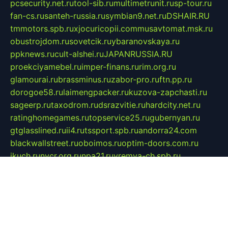
pcsecurity.net.ru
tool-sib.ru
multimetrunit.ru
sp-tour.ru
fan-cs.ru
santeh-russia.ru
symbian9.net.ru
DSHAIR.RU
tmmotors.spb.ru
xjocuricopii.com
musavtomat.msk.ru
obustrojdom.ru
sovetcik.ru
ybaranovskaya.ru
ppknews.ru
cult-alshei.ru
JAPANRUSSIA.RU
proekciyamebel.ru
imper-finans.ru
rim.org.ru
glamourai.ru
brassminus.ru
zabor-pro.ru
ftn.pp.ru
dorogoe58.ru
laimengpacker.ru
kuzova-zapchasti.ru
sageerp.ru
taxodrom.ru
dsrazvitie.ru
hardcity.net.ru
ratinghomegames.ru
topservice25.ru
gubernyan.ru
gtglasslined.ru
ii4.ru
tssport.spb.ru
andorra24.com
blackwallstreet.ru
oboimos.ru
optim-doors.com.ru
ikuch.ru
nycr.org.ru
npa21.ru
vremya-ch.spb.ru
desert000.ru
ivtorgi.ru
ifiori.ru
catalog-statei.ru
dcv.org.ru
spetsmaster174.ru
ipkameryhiseeu.ru
dum26.ru
ruspol.spb.ru
fr-opendp.ru
kam-solnyshko.ru
cheyenne-arapaho.ru
sevzapmetal.spb.ru
ted-lapidus.spb.ru
parasite-eliminator.ru