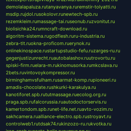
demolalapaluza.ru
tanyavanya.ru
remstir-tolyatti.ru
msdip.ru
jdol.ru
sokolovr.ru
newtech-spb.ru
rezemkleim.ru
massage-tai.ru
seonub.ru
zvonitut.ru
biolisichka24.ru
mncraft-download.ru
algoritm-sistema.ru
godflesh.ru
ru-industria.ru
zebra-tlt.ru
okna-proficom.ru
erynok.ru
onlinekinospace.ru
startupstudio-fefu.ru
zarges-ru.ru
gegenjustizunrecht.ru
autobalashov.ru
utrovortu.ru
spiski-firm.ru
elara-m.ru
kinomusorka.ru
mkcslava.ru
2bets.ru
vintovoykompressor.ru
birminghamvsfulham.ru
sarmat-komp.ru
pioneeri.ru
amadis-chocolate.ru
shkurki-karakulya.ru
kanotiforet.spb.ru
tutmassage.ru
ecolog.org.ru
praga.spb.ru
falcorussia.ru
autodoctorservis.ru
kamertondom.spb.ru
net-life.net.ru
avto-vozim.ru
sakhcamera.ru
alliance-electro.spb.ru
stroyavt.ru
controlweb1.ru
tdsak74.ru
kinzozo-ru.ru
kvotka.ru