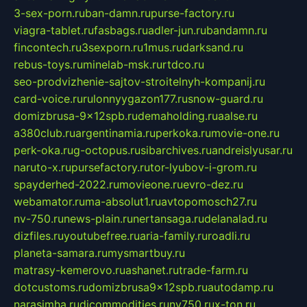
3-sex-porn.ru
ban-damn.ru
purse-factory.ru
viagra-tablet.ru
fasbags.ru
adler-jun.ru
bandamn.ru
fincontech.ru
3sexporn.ru
1mus.ru
darksand.ru
rebus-toys.ru
minelab-msk.ru
rtdco.ru
seo-prodvizhenie-sajtov-stroitelnyh-kompanij.ru
card-voice.ru
rulonnyygazon177.ru
snow-guard.ru
domizbrusa-9x12spb.ru
demaholding.ru
aalse.ru
a380club.ru
argentinamia.ru
perkoka.ru
movie-one.ru
perk-oka.ru
g-octopus.ru
sibarchives.ru
andreislyusar.ru
naruto-x.ru
pursefactory.ru
tor-lyubov-i-grom.ru
spayderhed-2022.ru
movieone.ru
evro-dez.ru
webamator.ru
ma-absolut1.ru
avtopomosch27.ru
nv-750.ru
news-plain.ru
nertansaga.ru
delanalad.ru
dizfiles.ru
youtubefree.ru
aria-family.ru
roadli.ru
planeta-samara.ru
mysmartbuy.ru
matrasy-kemerovo.ru
ashanet.ru
trade-farm.ru
dotcustoms.ru
domizbrusa9x12spb.ru
autodamp.ru
narasimha.ru
djcommodities.ru
nv750.ru
x-ton.ru