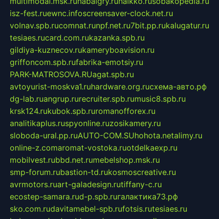
multimodal.msk.ru
habaigry.ru
haikko.ru
sobakopedia.ru
isz-fest.ru
ewnc.info
screensaver-clock.net.ru
volnav.spb.ru
comnat.ru
npf.net.ru
7bit.pp.ru
kalugatur.ru
tesiaes.ru
card.com.ru
kazanka.spb.ru
gildiya-kuznecov.ru
kameryboavision.ru
griffoncom.spb.ru
fabrika-emotsiy.ru
PARK-MATROSOVA.RU
agat.spb.ru
avtoyurist-moskva1.ru
hardware.org.ru
схема-авто.рф
dg-lab.ru
angrup.ru
recruiter.spb.ru
music8.spb.ru
krsk124.ru
kubok.spb.ru
romanofforex.ru
analitikaplus.ru
spyonline.ru
zosikamery.ru
sloboda-ural.pp.ru
AUTO-COM.SU
hohota.net
alimy.ru
online-z.com
aromat-vostoka.ru
otdelkaexp.ru
mobilvest.ru
bbd.net.ru
mebelshop.msk.ru
smp-forum.ru
bastion-td.ru
kosmoscreative.ru
avrmotors.ru
art-galadesign.ru
tiffany-c.ru
ecostep-samara.ru
d-p.spb.ru
галактика73.рф
sko.com.ru
davitamebel-spb.ru
fotsis.ru
tesiaes.ru