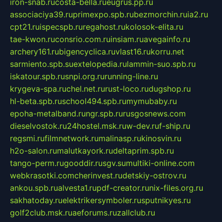
iron-snab.ru
costa-bella.ru
eugrus.pp.ru
associaciya39.ru
primexpo.spb.ru
bezmorchin.ru
ia2.ru
cpt21.ru
ispecspb.ru
regahost.ru
kolosok-elita.ru
tae-kwon.ru
consrio.com.ru
insiam.ru
avegainfo.ru
archery161.ru
bigencyclica.ru
vlast16.ru
korru.net
sarmiento.spb.su
extelopedia.ru
lammin-suo.spb.ru
iskatour.spb.ru
snpi.org.ru
running-line.ru
krygeva-spa.ru
chel.net.ru
rust-loco.ru
dugshop.ru
hl-beta.spb.ru
school494.spb.ru
mymubaby.ru
epoha-metalband.ru
ngr.spb.ru
rusgosnews.com
dieselvostok.ru
24hostel.msk.ru
w-dev.ru
f-ship.ru
regsmi.ru
filmnetwork.ru
malinasp.ru
kinosvin.ru
h2o-salon.ru
malutkayork.ru
deltaprim.spb.ru
tango-perm.ru
gooddir.ru
sgv.su
multiki-online.com
webkrasotki.com
cherinvest.ru
detskiy-ostrov.ru
ankou.spb.ru
alvesta1.ru
pdf-creator.ru
nix-files.org.ru
sakhatoday.ru
elektrikersymboler.ru
sputnikyes.ru
golf2club.msk.ru
aeforums.ru
zallclub.ru