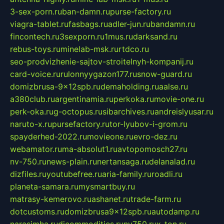
3-sex-porn.ru
ban-damn.ru
purse-factory.ru
viagra-tablet.ru
fasbags.ru
adler-jun.ru
bandamn.ru
fincontech.ru
3sexporn.ru
1mus.ru
darksand.ru
rebus-toys.ru
minelab-msk.ru
rtdco.ru
seo-prodvizhenie-sajtov-stroitelnyh-kompanij.ru
card-voice.ru
rulonnyygazon177.ru
snow-guard.ru
domizbrusa-9x12spb.ru
demaholding.ru
aalse.ru
a380club.ru
argentinamia.ru
perkoka.ru
movie-one.ru
perk-oka.ru
g-octopus.ru
sibarchives.ru
andreislyusar.ru
naruto-x.ru
pursefactory.ru
tor-lyubov-i-grom.ru
spayderhed-2022.ru
movieone.ru
evro-dez.ru
webamator.ru
ma-absolut1.ru
avtopomosch27.ru
nv-750.ru
news-plain.ru
nertansaga.ru
delanalad.ru
dizfiles.ru
youtubefree.ru
aria-family.ru
roadli.ru
planeta-samara.ru
mysmartbuy.ru
matrasy-kemerovo.ru
ashanet.ru
trade-farm.ru
dotcustoms.ru
domizbrusa9x12spb.ru
autodamp.ru
narasimha.ru
djcommodities.ru
nv750.ru
x-ton.ru