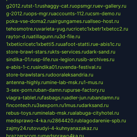
g2012.ru
tst-1.ru
shaggy-cat.ru
opsmgr.ru
ev-gallery.ru
g-2012.ru
ops-mgr.ru
accounts-112.ru
csm-demo.ru
poka-vse-doma2.ru
airgungames.ru
allseo-host.ru
tehosmotre.ru
varieta-yug.ru
cricetc1xbetr1xbetcc2.ru
raytor-d.ru
atillagunn.ru
3d-file.ru
1xbeticricetc1xbetti5.ru
uafoot-statti.ru
e-abis1c.ru
store-brawl-stars.ru
kts-services.ru
dark-sand.ru
sindika-01.ru
sp-life.ru
x-legion.ru
sib-archives.ru
e-abis-1-c.ru
sindika01.ru
venda-festival.ru
store-brawlstars.ru
dooraleksandria.ru
antenna-highly.ru
mine-lab-msk.ru
1-mus.ru
3-sex-porn.ru
ban-damn.ru
purse-factory.ru
viagra-tablet.ru
fasbags.ru
adler-jun.ru
bandamn.ru
fincontech.ru
3sexporn.ru
1mus.ru
darksand.ru
rebus-toys.ru
minelab-msk.ru
alabuga-cityhotel.ru
medsprawo-4-ka.ru
2864420.ru
blagodarenie-spb.ru
zajmy24.ru
tovudyi-4-kuhnyanazakaz.ru
brazzerscom.ru
medsprawo4ka.ru