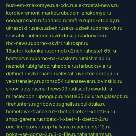
bud-em-znakomye.ru
a-cdc.ru
elektrostal-news.ru
korolevremont-market.ru
budem-znakomye.ru
oooagrosnab.ru
fpodaso.ru
emfire.ru
pro-otdelky.ru
ukrasotki.ru
seksuzbek.ru
seks-uzbek.ru
porno-vk.ru
sovratili.ru
olecoon.ru
vd-dosug.ru
adonyev.ru
rbc-news.ru
porno-skvirt.ru
krospr.ru
13autor-kolonka.ru
sormol.ru
2rich.ru
hostel-65.ru
hostserve.ru
porno-na-russkom.ru
mishinlab.ru
neznobi.ru
bigfatcc.ru
habble.ru
starbucksvia.ru
delfinet.ru
silvernano.ru
elestal.ru
vektor-doroga.ru
velotrenajery.ru
pronso54.ru
lenasever.ru
lovinskix.ru
show-pets.ru
smartnews03.ru
discofoxworld.ru
miraclecoon.ru
pongup.ru
hostel65.ru
liura.ru
glasspb.ru
firehunters.ru
gribowo.ru
gnalis.ru
bulkitula.ru
hometown-france.ru
1-xbeticricetc-1-xbetti-5.ru
shop-garena.ru
cricetc-1-xbetr-1-xbetcc-2.ru
one-life-story.ru
top-halyava.ru
accounts112.ru
poka-vse-doma-2.ru
3-d-file.ru
hahahaharms.ru