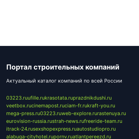
Портал строительных компаний
Актуальный каталог компаний по всей России
03223.ru
ufille.ru
krasotata.ru
prazdnikdushi.ru
veetbox.ru
cinemapost.ru
ciam-fr.ru
kraft-you.ru
mega-press.ru
03223.ru
web-explore.ru
rastenuya.ru
eurovision-russia.ru
strah-news.ru
freeride-team.ru
itrack-24.ru
sexshopexpress.ru
autostudiopro.ru
alabuga-cityhotel.ru
pornv.ru
atlantpereezd.ru