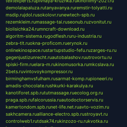
textexperts.ru
pivnaya-kruzhka.ru
kinofilmy-2021.ru
demolalapaluza.ru
tanyavanya.ru
remstir-tolyatti.ru
msdip.ru
jdol.ru
sokolovr.ru
newtech-spb.ru
rezemkleim.ru
massage-tai.ru
seonub.ru
zvonitut.ru
biolisichka24.ru
mncraft-download.ru
algoritm-sistema.ru
godflesh.ru
ru-industria.ru
zebra-tlt.ru
okna-proficom.ru
erynok.ru
onlinekinospace.ru
startupstudio-fefu.ru
zarges-ru.ru
gegenjustizunrecht.ru
autobalashov.ru
utrovortu.ru
spiski-firm.ru
elara-m.ru
kinomusorka.ru
mkcslava.ru
2bets.ru
vintovoykompressor.ru
birminghamvsfulham.ru
sarmat-komp.ru
pioneeri.ru
amadis-chocolate.ru
shkurki-karakulya.ru
kanotiforet.spb.ru
tutmassage.ru
ecolog.org.ru
praga.spb.ru
falcorussia.ru
autodoctorservis.ru
kamertondom.spb.ru
net-life.net.ru
avto-vozim.ru
sakhcamera.ru
alliance-electro.spb.ru
stroyavt.ru
controlweb1.ru
tdsak74.ru
kinzozo-ru.ru
kvotka.ru