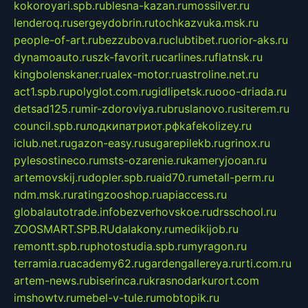
kokoroyari.spb.ru
blesna-kazan.ru
mossilver.ru
lenderoq.ru
sergeydobrin.ru
tochkazvuka.msk.ru
people-of-art.ru
bezzubova.ru
clubtibet.ru
orior-aks.ru
dynamoauto.ru
szk-favorit.ru
carlines.ru
flatnsk.ru
kingbolenskaner.ru
alex-motor.ru
astroline.net.ru
act1.spb.ru
polyglot.com.ru
gidlipetsk.ru
ooo-driada.ru
detsad125.ru
mir-zdoroviya.ru
bruslanovo.ru
siterem.ru
council.spb.ru
лодкипатриот.рф
kafekolizey.ru
iclub.net.ru
gazon-easy.ru
sugarepilekb.ru
grinox.ru
pylesostineco.ru
msts-ozarenie.ru
kameryjooan.ru
artemovskij.ru
dopler.spb.ru
aid70.ru
metall-perm.ru
ndm.msk.ru
ratingzooshop.ru
apiaccess.ru
globalautotrade.info
bezverhovskoe.ru
drsschool.ru
ZOOSMART.SPB.RU
dalakony.ru
medikijob.ru
remontt.spb.ru
photostudia.spb.ru
myragon.ru
terramia.ru
academy62.ru
gardengallereya.ru
rti.com.ru
artem-news.ru
biserinca.ru
krasnodarkurort.com
imshowtv.ru
mebel-v-tule.ru
mobtopik.ru