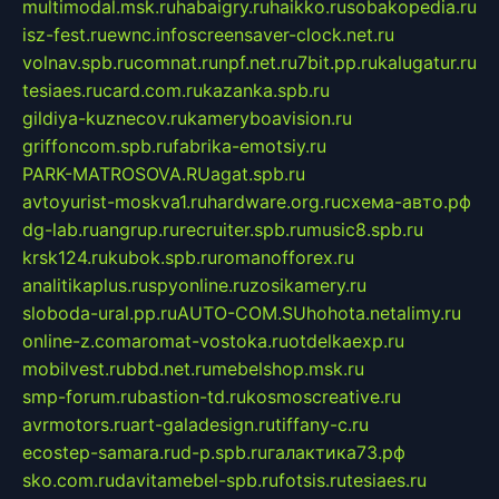
multimodal.msk.ru
habaigry.ru
haikko.ru
sobakopedia.ru
isz-fest.ru
ewnc.info
screensaver-clock.net.ru
volnav.spb.ru
comnat.ru
npf.net.ru
7bit.pp.ru
kalugatur.ru
tesiaes.ru
card.com.ru
kazanka.spb.ru
gildiya-kuznecov.ru
kameryboavision.ru
griffoncom.spb.ru
fabrika-emotsiy.ru
PARK-MATROSOVA.RU
agat.spb.ru
avtoyurist-moskva1.ru
hardware.org.ru
схема-авто.рф
dg-lab.ru
angrup.ru
recruiter.spb.ru
music8.spb.ru
krsk124.ru
kubok.spb.ru
romanofforex.ru
analitikaplus.ru
spyonline.ru
zosikamery.ru
sloboda-ural.pp.ru
AUTO-COM.SU
hohota.net
alimy.ru
online-z.com
aromat-vostoka.ru
otdelkaexp.ru
mobilvest.ru
bbd.net.ru
mebelshop.msk.ru
smp-forum.ru
bastion-td.ru
kosmoscreative.ru
avrmotors.ru
art-galadesign.ru
tiffany-c.ru
ecostep-samara.ru
d-p.spb.ru
галактика73.рф
sko.com.ru
davitamebel-spb.ru
fotsis.ru
tesiaes.ru