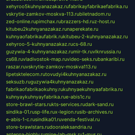
xehyroo5kuhnyanazakaz.ru
fabrikayfabrikaefabrika.ru
vskrytie-zamkov-moskva-113.ru
biletnadom.ru
zed-online.ru
pimchax.ru
brazzers-hd.ru
z-host.ru
kitubeu2kuhnyanazakaz.ru
naperekate.ru
kuhnyaofabrikaufabrik.ru
kitubeu-2-kuhnyanazakaz.ru
xehyroo-5-kuhnyanazakaz.ru
cs-68.ru
guzywia-4-kuhnyanazakaz.ru
mir-tk.ru
vlknrussia.ru
cs68.ru
vladivostok-map.ru
video-seks.ru
bankaribi.ru
raszar.ru
vskrytie-zamkov-moskva113.ru
lipetsktelecom.ru
tovudyi4kuhnyanazakaz.ru
seksuzb.ru
guzywia4kuhnyanazakaz.ru
fabrikaofabrikaokuhny.ru
kuhnyaekuhnyaafabrika.ru
kuhnyaykuhnyayfabrika.ru
e-abis1c.ru
store-brawl-stars.ru
kts-services.ru
dark-sand.ru
sindika-01.ru
sp-life.ru
x-legion.ru
sib-archives.ru
e-abis-1-c.ru
sindika01.ru
venda-festival.ru
store-brawlstars.ru
dooraleksandria.ru
antenna-highly.ru
mine-lab-msk.ru
1-mus.ru