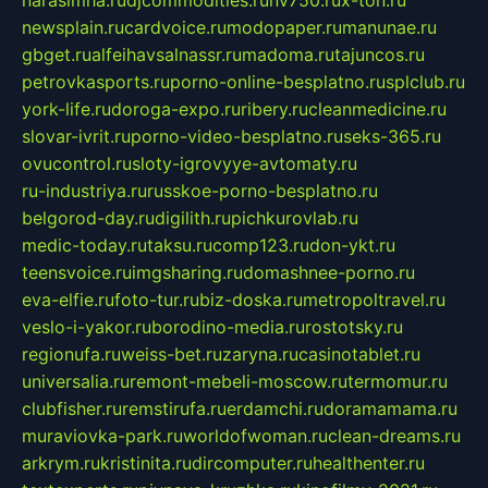
newsplain.ru
cardvoice.ru
modopaper.ru
manunae.ru
gbget.ru
alfeihavsalnassr.ru
madoma.ru
tajuncos.ru
petrovkasports.ru
porno-online-besplatno.ru
splclub.ru
york-life.ru
doroga-expo.ru
ribery.ru
cleanmedicine.ru
slovar-ivrit.ru
porno-video-besplatno.ru
seks-365.ru
ovucontrol.ru
sloty-igrovyye-avtomaty.ru
ru-industriya.ru
russkoe-porno-besplatno.ru
belgorod-day.ru
digilith.ru
pichkurovlab.ru
medic-today.ru
taksu.ru
comp123.ru
don-ykt.ru
teensvoice.ru
imgsharing.ru
domashnee-porno.ru
eva-elfie.ru
foto-tur.ru
biz-doska.ru
metropoltravel.ru
veslo-i-yakor.ru
borodino-media.ru
rostotsky.ru
regionufa.ru
weiss-bet.ru
zaryna.ru
casinotablet.ru
universalia.ru
remont-mebeli-moscow.ru
termomur.ru
clubfisher.ru
remstirufa.ru
erdamchi.ru
doramamama.ru
muraviovka-park.ru
worldofwoman.ru
clean-dreams.ru
arkrym.ru
kristinita.ru
dircomputer.ru
healthenter.ru