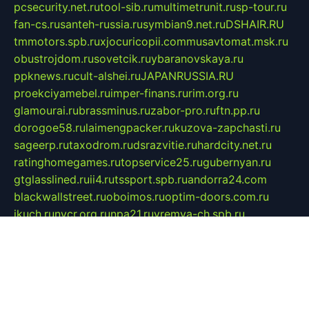
pcsecurity.net.ru
tool-sib.ru
multimetrunit.ru
sp-tour.ru
fan-cs.ru
santeh-russia.ru
symbian9.net.ru
DSHAIR.RU
tmmotors.spb.ru
xjocuricopii.com
musavtomat.msk.ru
obustrojdom.ru
sovetcik.ru
ybaranovskaya.ru
ppknews.ru
cult-alshei.ru
JAPANRUSSIA.RU
proekciyamebel.ru
imper-finans.ru
rim.org.ru
glamourai.ru
brassminus.ru
zabor-pro.ru
ftn.pp.ru
dorogoe58.ru
laimengpacker.ru
kuzova-zapchasti.ru
sageerp.ru
taxodrom.ru
dsrazvitie.ru
hardcity.net.ru
ratinghomegames.ru
topservice25.ru
gubernyan.ru
gtglasslined.ru
ii4.ru
tssport.spb.ru
andorra24.com
blackwallstreet.ru
oboimos.ru
optim-doors.com.ru
ikuch.ru
nycr.org.ru
npa21.ru
vremya-ch.spb.ru
desert000.ru
ivtorgi.ru
ifiori.ru
catalog-statei.ru
dcv.org.ru
spetsmaster174.ru
ipkameryhiseeu.ru
dum26.ru
ruspol.spb.ru
fr-opendp.ru
kam-solnyshko.ru
cheyenne-arapaho.ru
sevzapmetal.spb.ru
ted-lapidus.spb.ru
parasite-eliminator.ru