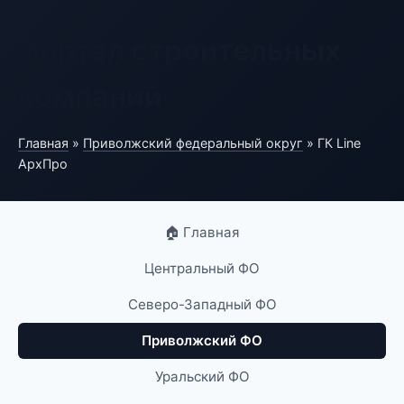
Портал строительных
компаний
Главная
»
Приволжский федеральный округ
» ГК Line
АрхПро
🏠 Главная
Центральный ФО
Северо-Западный ФО
Приволжский ФО
Уральский ФО