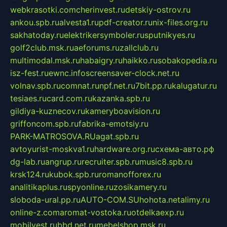
webkrasotki.com
cherinvest.ru
detskiy-ostrov.ru
ankou.spb.ru
alvesta1.ru
pdf-creator.ru
nix-files.org.ru
sakhatoday.ru
elektrikersymboler.ru
sputnikyes.ru
golf2club.msk.ru
aeforums.ru
zallclub.ru
multimodal.msk.ru
habaigry.ru
haikko.ru
sobakopedia.ru
isz-fest.ru
ewnc.info
screensaver-clock.net.ru
volnav.spb.ru
comnat.ru
npf.net.ru
7bit.pp.ru
kalugatur.ru
tesiaes.ru
card.com.ru
kazanka.spb.ru
gildiya-kuznecov.ru
kameryboavision.ru
griffoncom.spb.ru
fabrika-emotsiy.ru
PARK-MATROSOVA.RU
agat.spb.ru
avtoyurist-moskva1.ru
hardware.org.ru
схема-авто.рф
dg-lab.ru
angrup.ru
recruiter.spb.ru
music8.spb.ru
krsk124.ru
kubok.spb.ru
romanofforex.ru
analitikaplus.ru
spyonline.ru
zosikamery.ru
sloboda-ural.pp.ru
AUTO-COM.SU
hohota.net
alimy.ru
online-z.com
aromat-vostoka.ru
otdelkaexp.ru
mobilvest.ru
bbd.net.ru
mebelshop.msk.ru