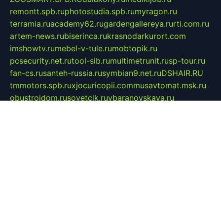
remontt.spb.ru
photostudia.spb.ru
myragon.ru
terramia.ru
academy62.ru
gardengallereya.ru
rti.com.ru
artem-news.ru
biserinca.ru
krasnodarkurort.com
imshowtv.ru
mebel-v-tule.ru
mobtopik.ru
pcsecurity.net.ru
tool-sib.ru
multimetrunit.ru
sp-tour.ru
fan-cs.ru
santeh-russia.ru
symbian9.net.ru
DSHAIR.RU
tmmotors.spb.ru
xjocuricopii.com
musavtomat.msk.ru
obustrojdom.ru
sovetcik.ru
ybaranovskaya.ru
ppknews.ru
cult-alshei.ru
JAPANRUSSIA.RU
proekciyamebel.ru
imper-finans.ru
rim.org.ru
glamourai.ru
brassminus.ru
zabor-pro.ru
ftn.pp.ru
dorogoe58.ru
laimengpacker.ru
kuzova-zapchasti.ru
sageerp.ru
taxodrom.ru
dsrazvitie.ru
hardcity.net.ru
ratinghomegames.ru
topservice25.ru
gubernyan.ru
gtglasslined.ru
ii4.ru
tssport.spb.ru
andorra24.com
blackwallstreet.ru
oboimos.ru
optim-doors.com.ru
ikuch.ru
nycr.org.ru
npa21.ru
vremya-ch.spb.ru
desert000.ru
ivtorgi.ru
ifiori.ru
catalog-statei.ru