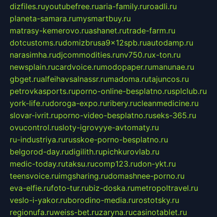
dizfiles.ru
youtubefree.ru
aria-family.ru
roadli.ru
planeta-samara.ru
mysmartbuy.ru
matrasy-kemerovo.ru
ashanet.ru
trade-farm.ru
dotcustoms.ru
domizbrusa9x12spb.ru
autodamp.ru
narasimha.ru
djcommodities.ru
nv750.ru
x-ton.ru
newsplain.ru
cardvoice.ru
modopaper.ru
manunae.ru
gbget.ru
alfeihavsalnassr.ru
madoma.ru
tajuncos.ru
petrovkasports.ru
porno-online-besplatno.ru
splclub.ru
york-life.ru
doroga-expo.ru
ribery.ru
cleanmedicine.ru
slovar-ivrit.ru
porno-video-besplatno.ru
seks-365.ru
ovucontrol.ru
sloty-igrovyye-avtomaty.ru
ru-industriya.ru
russkoe-porno-besplatno.ru
belgorod-day.ru
digilith.ru
pichkurovlab.ru
medic-today.ru
taksu.ru
comp123.ru
don-ykt.ru
teensvoice.ru
imgsharing.ru
domashnee-porno.ru
eva-elfie.ru
foto-tur.ru
biz-doska.ru
metropoltravel.ru
veslo-i-yakor.ru
borodino-media.ru
rostotsky.ru
regionufa.ru
weiss-bet.ru
zaryna.ru
casinotablet.ru