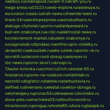
veetbox.ru
cinemapost.ru
ciam-fr.ru
kraft-you.ru
mega-press.ru
03223.ru
web-explore.ru
rastenuya.ru
eurovision-russia.ru
strah-news.ru
freeride-team.ru
itrack-24.ru
sexshopexpress.ru
autostudiopro.ru
alabuga-cityhotel.ru
pornv.ru
atlantpereezd.ru
bud-em-znakomye.ru
a-cdc.ru
elektrostal-news.ru
korolevremont-market.ru
budem-znakomye.ru
oooagrosnab.ru
fpodaso.ru
emfire.ru
pro-otdelky.ru
ukrasotki.ru
seksuzbek.ru
seks-uzbek.ru
porno-vk.ru
sovratili.ru
olecoon.ru
vd-dosug.ru
adonyev.ru
rbc-news.ru
porno-skvirt.ru
krospr.ru
13autor-kolonka.ru
sormol.ru
2rich.ru
hostel-65.ru
hostserve.ru
porno-na-russkom.ru
mishinlab.ru
neznobi.ru
bigfatcc.ru
habble.ru
starbucksvia.ru
delfinet.ru
silvernano.ru
elestal.ru
vektor-doroga.ru
velotrenajery.ru
pronso54.ru
lenasever.ru
lovinskix.ru
show-pets.ru
smartnews03.ru
discofoxworld.ru
miraclecoon.ru
pongup.ru
hostel65.ru
liura.ru
glasspb.ru