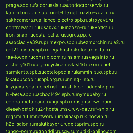
praga.spb.ru
falcorussia.ru
autodoctorservis.ru
kamertondom.spb.ru
net-life.net.ru
avto-vozim.ru
sakhcamera.ru
alliance-electro.spb.ru
stroyavt.ru
controlweb1.ru
tdsak74.ru
kinzozo-ru.ru
kvotka.ru
iron-snab.ru
costa-bella.ru
eugrus.pp.ru
associaciya39.ru
primexpo.spb.ru
bezmorchin.ru
ia2.ru
cpt21.ru
ispecspb.ru
regahost.ru
kolosok-elita.ru
tae-kwon.ru
consrio.com.ru
insiam.ru
avegainfo.ru
archery161.ru
bigencyclica.ru
vlast16.ru
korru.net
sarmiento.spb.su
extelopedia.ru
lammin-suo.spb.ru
iskatour.spb.ru
snpi.org.ru
running-line.ru
krygeva-spa.ru
chel.net.ru
rust-loco.ru
dugshop.ru
hl-beta.spb.ru
school494.spb.ru
mymubaby.ru
epoha-metalband.ru
ngr.spb.ru
rusgosnews.com
dieselvostok.ru
24hostel.msk.ru
w-dev.ru
f-ship.ru
regsmi.ru
filmnetwork.ru
malinasp.ru
kinosvin.ru
h2o-salon.ru
malutkayork.ru
deltaprim.spb.ru
tango-perm.ru
gooddir.ru
sgv.su
multiki-online.com