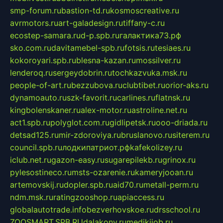
smp-forum.ru
bastion-td.ru
kosmoscreative.ru
avrmotors.ru
art-galadesign.ru
tiffany-c.ru
ecostep-samara.ru
d-p.spb.ru
галактика73.рф
sko.com.ru
davitamebel-spb.ru
fotsis.ru
tesiaes.ru
kokoroyari.spb.ru
blesna-kazan.ru
mossilver.ru
lenderoq.ru
sergeydobrin.ru
tochkazvuka.msk.ru
people-of-art.ru
bezzubova.ru
clubtibet.ru
orior-aks.ru
dynamoauto.ru
szk-favorit.ru
carlines.ru
flatnsk.ru
kingbolenskaner.ru
alex-motor.ru
astroline.net.ru
act1.spb.ru
polyglot.com.ru
gidlipetsk.ru
ooo-driada.ru
detsad125.ru
mir-zdoroviya.ru
bruslanovo.ru
siterem.ru
council.spb.ru
лодкипатриот.рф
kafekolizey.ru
iclub.net.ru
gazon-easy.ru
sugarepilekb.ru
grinox.ru
pylesostineco.ru
msts-ozarenie.ru
kameryjooan.ru
artemovskij.ru
dopler.spb.ru
aid70.ru
metall-perm.ru
ndm.msk.ru
ratingzooshop.ru
apiaccess.ru
globalautotrade.info
bezverhovskoe.ru
drsschool.ru
ZOOSMART.SPB.RU
dalakony.ru
medikijob.ru