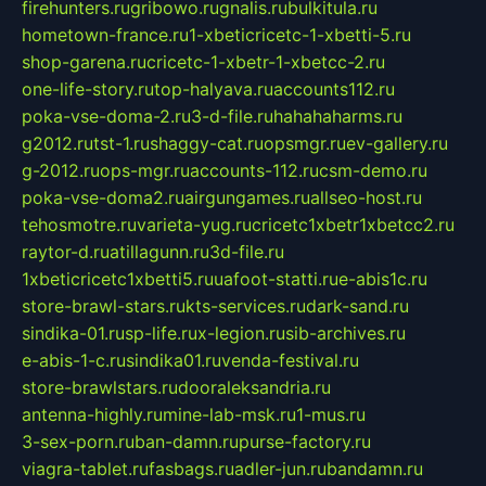
firehunters.ru
gribowo.ru
gnalis.ru
bulkitula.ru
hometown-france.ru
1-xbeticricetc-1-xbetti-5.ru
shop-garena.ru
cricetc-1-xbetr-1-xbetcc-2.ru
one-life-story.ru
top-halyava.ru
accounts112.ru
poka-vse-doma-2.ru
3-d-file.ru
hahahaharms.ru
g2012.ru
tst-1.ru
shaggy-cat.ru
opsmgr.ru
ev-gallery.ru
g-2012.ru
ops-mgr.ru
accounts-112.ru
csm-demo.ru
poka-vse-doma2.ru
airgungames.ru
allseo-host.ru
tehosmotre.ru
varieta-yug.ru
cricetc1xbetr1xbetcc2.ru
raytor-d.ru
atillagunn.ru
3d-file.ru
1xbeticricetc1xbetti5.ru
uafoot-statti.ru
e-abis1c.ru
store-brawl-stars.ru
kts-services.ru
dark-sand.ru
sindika-01.ru
sp-life.ru
x-legion.ru
sib-archives.ru
e-abis-1-c.ru
sindika01.ru
venda-festival.ru
store-brawlstars.ru
dooraleksandria.ru
antenna-highly.ru
mine-lab-msk.ru
1-mus.ru
3-sex-porn.ru
ban-damn.ru
purse-factory.ru
viagra-tablet.ru
fasbags.ru
adler-jun.ru
bandamn.ru