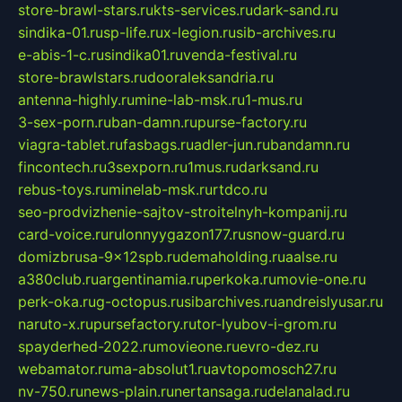
store-brawl-stars.ru
kts-services.ru
dark-sand.ru
sindika-01.ru
sp-life.ru
x-legion.ru
sib-archives.ru
e-abis-1-c.ru
sindika01.ru
venda-festival.ru
store-brawlstars.ru
dooraleksandria.ru
antenna-highly.ru
mine-lab-msk.ru
1-mus.ru
3-sex-porn.ru
ban-damn.ru
purse-factory.ru
viagra-tablet.ru
fasbags.ru
adler-jun.ru
bandamn.ru
fincontech.ru
3sexporn.ru
1mus.ru
darksand.ru
rebus-toys.ru
minelab-msk.ru
rtdco.ru
seo-prodvizhenie-sajtov-stroitelnyh-kompanij.ru
card-voice.ru
rulonnyygazon177.ru
snow-guard.ru
domizbrusa-9x12spb.ru
demaholding.ru
aalse.ru
a380club.ru
argentinamia.ru
perkoka.ru
movie-one.ru
perk-oka.ru
g-octopus.ru
sibarchives.ru
andreislyusar.ru
naruto-x.ru
pursefactory.ru
tor-lyubov-i-grom.ru
spayderhed-2022.ru
movieone.ru
evro-dez.ru
webamator.ru
ma-absolut1.ru
avtopomosch27.ru
nv-750.ru
news-plain.ru
nertansaga.ru
delanalad.ru