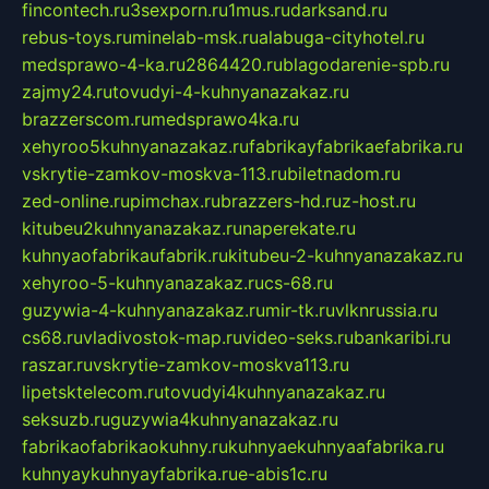
fincontech.ru
3sexporn.ru
1mus.ru
darksand.ru
rebus-toys.ru
minelab-msk.ru
alabuga-cityhotel.ru
medsprawo-4-ka.ru
2864420.ru
blagodarenie-spb.ru
zajmy24.ru
tovudyi-4-kuhnyanazakaz.ru
brazzerscom.ru
medsprawo4ka.ru
xehyroo5kuhnyanazakaz.ru
fabrikayfabrikaefabrika.ru
vskrytie-zamkov-moskva-113.ru
biletnadom.ru
zed-online.ru
pimchax.ru
brazzers-hd.ru
z-host.ru
kitubeu2kuhnyanazakaz.ru
naperekate.ru
kuhnyaofabrikaufabrik.ru
kitubeu-2-kuhnyanazakaz.ru
xehyroo-5-kuhnyanazakaz.ru
cs-68.ru
guzywia-4-kuhnyanazakaz.ru
mir-tk.ru
vlknrussia.ru
cs68.ru
vladivostok-map.ru
video-seks.ru
bankaribi.ru
raszar.ru
vskrytie-zamkov-moskva113.ru
lipetsktelecom.ru
tovudyi4kuhnyanazakaz.ru
seksuzb.ru
guzywia4kuhnyanazakaz.ru
fabrikaofabrikaokuhny.ru
kuhnyaekuhnyaafabrika.ru
kuhnyaykuhnyayfabrika.ru
e-abis1c.ru