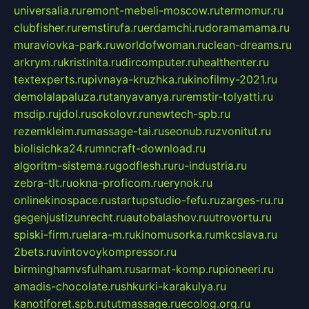
universalia.ru
remont-mebeli-moscow.ru
termomur.ru
clubfisher.ru
remstirufa.ru
erdamchi.ru
doramamama.ru
muraviovka-park.ru
worldofwoman.ru
clean-dreams.ru
arkrym.ru
kristinita.ru
dircomputer.ru
healthenter.ru
textexperts.ru
pivnaya-kruzhka.ru
kinofilmy-2021.ru
demolalapaluza.ru
tanyavanya.ru
remstir-tolyatti.ru
msdip.ru
jdol.ru
sokolovr.ru
newtech-spb.ru
rezemkleim.ru
massage-tai.ru
seonub.ru
zvonitut.ru
biolisichka24.ru
mncraft-download.ru
algoritm-sistema.ru
godflesh.ru
ru-industria.ru
zebra-tlt.ru
okna-proficom.ru
erynok.ru
onlinekinospace.ru
startupstudio-fefu.ru
zarges-ru.ru
gegenjustizunrecht.ru
autobalashov.ru
utrovortu.ru
spiski-firm.ru
elara-m.ru
kinomusorka.ru
mkcslava.ru
2bets.ru
vintovoykompressor.ru
birminghamvsfulham.ru
sarmat-komp.ru
pioneeri.ru
amadis-chocolate.ru
shkurki-karakulya.ru
kanotiforet.spb.ru
tutmassage.ru
ecolog.org.ru