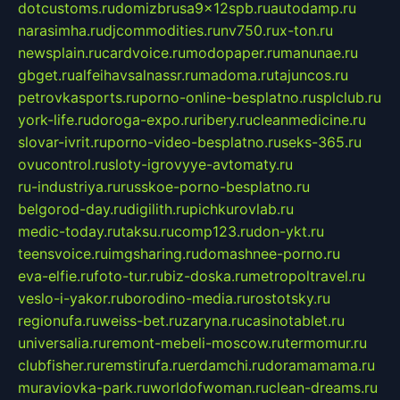
dotcustoms.ru
domizbrusa9x12spb.ru
autodamp.ru
narasimha.ru
djcommodities.ru
nv750.ru
x-ton.ru
newsplain.ru
cardvoice.ru
modopaper.ru
manunae.ru
gbget.ru
alfeihavsalnassr.ru
madoma.ru
tajuncos.ru
petrovkasports.ru
porno-online-besplatno.ru
splclub.ru
york-life.ru
doroga-expo.ru
ribery.ru
cleanmedicine.ru
slovar-ivrit.ru
porno-video-besplatno.ru
seks-365.ru
ovucontrol.ru
sloty-igrovyye-avtomaty.ru
ru-industriya.ru
russkoe-porno-besplatno.ru
belgorod-day.ru
digilith.ru
pichkurovlab.ru
medic-today.ru
taksu.ru
comp123.ru
don-ykt.ru
teensvoice.ru
imgsharing.ru
domashnee-porno.ru
eva-elfie.ru
foto-tur.ru
biz-doska.ru
metropoltravel.ru
veslo-i-yakor.ru
borodino-media.ru
rostotsky.ru
regionufa.ru
weiss-bet.ru
zaryna.ru
casinotablet.ru
universalia.ru
remont-mebeli-moscow.ru
termomur.ru
clubfisher.ru
remstirufa.ru
erdamchi.ru
doramamama.ru
muraviovka-park.ru
worldofwoman.ru
clean-dreams.ru