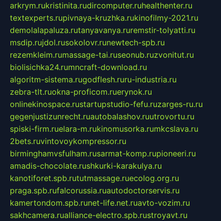
arkrym.ru
kristinita.ru
dircomputer.ru
healthenter.ru
textexperts.ru
pivnaya-kruzhka.ru
kinofilmy-2021.ru
demolalapaluza.ru
tanyavanya.ru
remstir-tolyatti.ru
msdip.ru
jdol.ru
sokolovr.ru
newtech-spb.ru
rezemkleim.ru
massage-tai.ru
seonub.ru
zvonitut.ru
biolisichka24.ru
mncraft-download.ru
algoritm-sistema.ru
godflesh.ru
ru-industria.ru
zebra-tlt.ru
okna-proficom.ru
erynok.ru
onlinekinospace.ru
startupstudio-fefu.ru
zarges-ru.ru
gegenjustizunrecht.ru
autobalashov.ru
utrovortu.ru
spiski-firm.ru
elara-m.ru
kinomusorka.ru
mkcslava.ru
2bets.ru
vintovoykompressor.ru
birminghamvsfulham.ru
sarmat-komp.ru
pioneeri.ru
amadis-chocolate.ru
shkurki-karakulya.ru
kanotiforet.spb.ru
tutmassage.ru
ecolog.org.ru
praga.spb.ru
falcorussia.ru
autodoctorservis.ru
kamertondom.spb.ru
net-life.net.ru
avto-vozim.ru
sakhcamera.ru
alliance-electro.spb.ru
stroyavt.ru