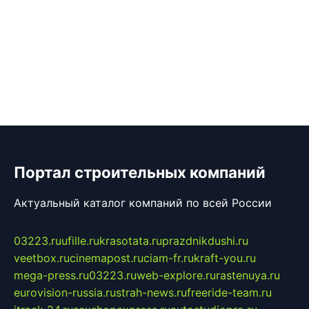
Портал строительных компаний
Актуальный каталог компаний по всей России
03223.ru
ufille.ru
krasotata.ru
prazdnikdushi.ru
veetbox.ru
cinemapost.ru
ciam-fr.ru
kraft-you.ru
mega-press.ru
03223.ru
web-explore.ru
rastenuya.ru
eurovision-russia.ru
strah-news.ru
freeride-team.ru