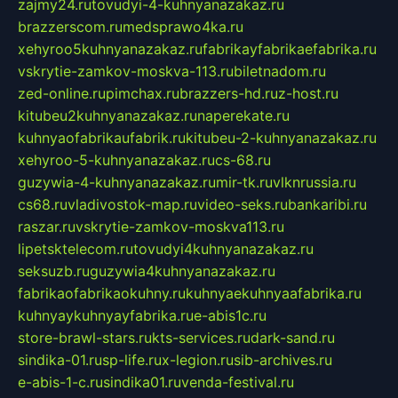
zajmy24.ru
tovudyi-4-kuhnyanazakaz.ru
brazzerscom.ru
medsprawo4ka.ru
xehyroo5kuhnyanazakaz.ru
fabrikayfabrikaefabrika.ru
vskrytie-zamkov-moskva-113.ru
biletnadom.ru
zed-online.ru
pimchax.ru
brazzers-hd.ru
z-host.ru
kitubeu2kuhnyanazakaz.ru
naperekate.ru
kuhnyaofabrikaufabrik.ru
kitubeu-2-kuhnyanazakaz.ru
xehyroo-5-kuhnyanazakaz.ru
cs-68.ru
guzywia-4-kuhnyanazakaz.ru
mir-tk.ru
vlknrussia.ru
cs68.ru
vladivostok-map.ru
video-seks.ru
bankaribi.ru
raszar.ru
vskrytie-zamkov-moskva113.ru
lipetsktelecom.ru
tovudyi4kuhnyanazakaz.ru
seksuzb.ru
guzywia4kuhnyanazakaz.ru
fabrikaofabrikaokuhny.ru
kuhnyaekuhnyaafabrika.ru
kuhnyaykuhnyayfabrika.ru
e-abis1c.ru
store-brawl-stars.ru
kts-services.ru
dark-sand.ru
sindika-01.ru
sp-life.ru
x-legion.ru
sib-archives.ru
e-abis-1-c.ru
sindika01.ru
venda-festival.ru