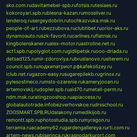
sko.com.ru
davitamebel-spb.ru
fotsis.ru
tesiaes.ru
kokoroyari.spb.ru
blesna-kazan.ru
mossilver.ru
lenderoq.ru
sergeydobrin.ru
tochkazvuka.msk.ru
people-of-art.ru
bezzubova.ru
clubtibet.ru
orior-aks.ru
dynamoauto.ru
szk-favorit.ru
carlines.ru
flatnsk.ru
kingbolenskaner.ru
alex-motor.ru
astroline.net.ru
act1.spb.ru
polyglot.com.ru
gidlipetsk.ru
ooo-driada.ru
detsad125.ru
mir-zdoroviya.ru
bruslanovo.ru
siterem.ru
council.spb.ru
лодкипатриот.рф
kafekolizey.ru
iclub.net.ru
gazon-easy.ru
sugarepilekb.ru
grinox.ru
pylesostineco.ru
msts-ozarenie.ru
kameryjooan.ru
artemovskij.ru
dopler.spb.ru
aid70.ru
metall-perm.ru
ndm.msk.ru
ratingzooshop.ru
apiaccess.ru
globalautotrade.info
bezverhovskoe.ru
drsschool.ru
ZOOSMART.SPB.RU
dalakony.ru
medikijob.ru
remontt.spb.ru
photostudia.spb.ru
myragon.ru
terramia.ru
academy62.ru
gardengallereya.ru
rti.com.ru
artem-news.ru
biserinca.ru
krasnodarkurort.com