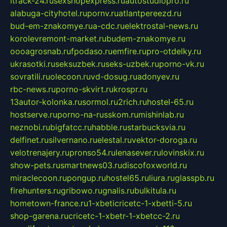
itrack-24.ru
sexshopexpress.ru
autostudiopro.ru
alabuga-cityhotel.ru
pornv.ru
atlantpereezd.ru
bud-em-znakomye.ru
a-cdc.ru
elektrostal-news.ru
korolevremont-market.ru
budem-znakomye.ru
oooagrosnab.ru
fpodaso.ru
emfire.ru
pro-otdelky.ru
ukrasotki.ru
seksuzbek.ru
seks-uzbek.ru
porno-vk.ru
sovratili.ru
olecoon.ru
vd-dosug.ru
adonyev.ru
rbc-news.ru
porno-skvirt.ru
krospr.ru
13autor-kolonka.ru
sormol.ru
2rich.ru
hostel-65.ru
hostserve.ru
porno-na-russkom.ru
mishinlab.ru
neznobi.ru
bigfatcc.ru
habble.ru
starbucksvia.ru
delfinet.ru
silvernano.ru
elestal.ru
vektor-doroga.ru
velotrenajery.ru
pronso54.ru
lenasever.ru
lovinskix.ru
show-pets.ru
smartnews03.ru
discofoxworld.ru
miraclecoon.ru
pongup.ru
hostel65.ru
liura.ru
glasspb.ru
firehunters.ru
gribowo.ru
gnalis.ru
bulkitula.ru
hometown-france.ru
1-xbeticricetc-1-xbetti-5.ru
shop-garena.ru
cricetc-1-xbetr-1-xbetcc-2.ru