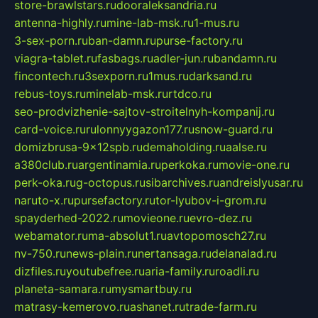
store-brawlstars.ru
dooraleksandria.ru
antenna-highly.ru
mine-lab-msk.ru
1-mus.ru
3-sex-porn.ru
ban-damn.ru
purse-factory.ru
viagra-tablet.ru
fasbags.ru
adler-jun.ru
bandamn.ru
fincontech.ru
3sexporn.ru
1mus.ru
darksand.ru
rebus-toys.ru
minelab-msk.ru
rtdco.ru
seo-prodvizhenie-sajtov-stroitelnyh-kompanij.ru
card-voice.ru
rulonnyygazon177.ru
snow-guard.ru
domizbrusa-9x12spb.ru
demaholding.ru
aalse.ru
a380club.ru
argentinamia.ru
perkoka.ru
movie-one.ru
perk-oka.ru
g-octopus.ru
sibarchives.ru
andreislyusar.ru
naruto-x.ru
pursefactory.ru
tor-lyubov-i-grom.ru
spayderhed-2022.ru
movieone.ru
evro-dez.ru
webamator.ru
ma-absolut1.ru
avtopomosch27.ru
nv-750.ru
news-plain.ru
nertansaga.ru
delanalad.ru
dizfiles.ru
youtubefree.ru
aria-family.ru
roadli.ru
planeta-samara.ru
mysmartbuy.ru
matrasy-kemerovo.ru
ashanet.ru
trade-farm.ru