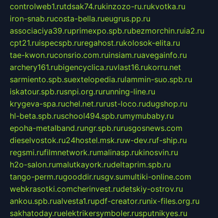
controlweb1.ru
tdsak74.ru
kinzozo-ru.ru
kvotka.ru
iron-snab.ru
costa-bella.ru
eugrus.pp.ru
associaciya39.ru
primexpo.spb.ru
bezmorchin.ru
ia2.ru
cpt21.ru
ispecspb.ru
regahost.ru
kolosok-elita.ru
tae-kwon.ru
consrio.com.ru
insiam.ru
avegainfo.ru
archery161.ru
bigencyclica.ru
vlast16.ru
korru.net
sarmiento.spb.su
extelopedia.ru
lammin-suo.spb.ru
iskatour.spb.ru
snpi.org.ru
running-line.ru
krygeva-spa.ru
chel.net.ru
rust-loco.ru
dugshop.ru
hl-beta.spb.ru
school494.spb.ru
mymubaby.ru
epoha-metalband.ru
ngr.spb.ru
rusgosnews.com
dieselvostok.ru
24hostel.msk.ru
w-dev.ru
f-ship.ru
regsmi.ru
filmnetwork.ru
malinasp.ru
kinosvin.ru
h2o-salon.ru
malutkayork.ru
deltaprim.spb.ru
tango-perm.ru
gooddir.ru
sgv.su
multiki-online.com
webkrasotki.com
cherinvest.ru
detskiy-ostrov.ru
ankou.spb.ru
alvesta1.ru
pdf-creator.ru
nix-files.org.ru
sakhatoday.ru
elektrikersymboler.ru
sputnikyes.ru