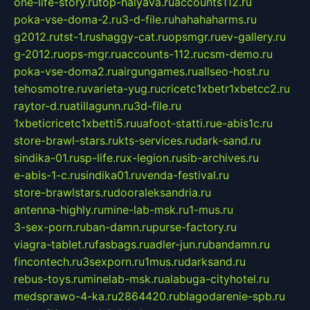
one-life-story.ru
top-halyava.ru
accounts112.ru
poka-vse-doma-2.ru
3-d-file.ru
hahahaharms.ru
g2012.ru
tst-1.ru
shaggy-cat.ru
opsmgr.ru
ev-gallery.ru
g-2012.ru
ops-mgr.ru
accounts-112.ru
csm-demo.ru
poka-vse-doma2.ru
airgungames.ru
allseo-host.ru
tehosmotre.ru
varieta-yug.ru
cricetc1xbetr1xbetcc2.ru
raytor-d.ru
atillagunn.ru
3d-file.ru
1xbeticricetc1xbetti5.ru
uafoot-statti.ru
e-abis1c.ru
store-brawl-stars.ru
kts-services.ru
dark-sand.ru
sindika-01.ru
sp-life.ru
x-legion.ru
sib-archives.ru
e-abis-1-c.ru
sindika01.ru
venda-festival.ru
store-brawlstars.ru
dooraleksandria.ru
antenna-highly.ru
mine-lab-msk.ru
1-mus.ru
3-sex-porn.ru
ban-damn.ru
purse-factory.ru
viagra-tablet.ru
fasbags.ru
adler-jun.ru
bandamn.ru
fincontech.ru
3sexporn.ru
1mus.ru
darksand.ru
rebus-toys.ru
minelab-msk.ru
alabuga-cityhotel.ru
medsprawo-4-ka.ru
2864420.ru
blagodarenie-spb.ru