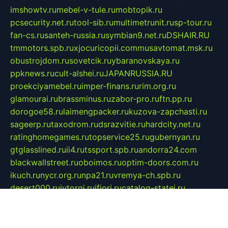
imshowtv.ru
mebel-v-tule.ru
mobtopik.ru
pcsecurity.net.ru
tool-sib.ru
multimetrunit.ru
sp-tour.ru
fan-cs.ru
santeh-russia.ru
symbian9.net.ru
DSHAIR.RU
tmmotors.spb.ru
xjocuricopii.com
musavtomat.msk.ru
obustrojdom.ru
sovetcik.ru
ybaranovskaya.ru
ppknews.ru
cult-alshei.ru
JAPANRUSSIA.RU
proekciyamebel.ru
imper-finans.ru
rim.org.ru
glamourai.ru
brassminus.ru
zabor-pro.ru
ftn.pp.ru
dorogoe58.ru
laimengpacker.ru
kuzova-zapchasti.ru
sageerp.ru
taxodrom.ru
dsrazvitie.ru
hardcity.net.ru
ratinghomegames.ru
topservice25.ru
gubernyan.ru
gtglasslined.ru
ii4.ru
tssport.spb.ru
andorra24.com
blackwallstreet.ru
oboimos.ru
optim-doors.com.ru
ikuch.ru
nycr.org.ru
npa21.ru
vremya-ch.spb.ru
desert000.ru
ivtorgi.ru
ifiori.ru
catalog-statei.ru
dcv.org.ru
spetsmaster174.ru
ipkameryhiseeu.ru
dum26.ru
ruspol.spb.ru
fr-opendp.ru
kam-solnyshko.ru
cheyenne-arapaho.ru
sevzapmetal.spb.ru