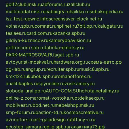
golf2club.msk.ru
aeforums.ru
zallclub.ru
multimodal.msk.ru
habaigry.ru
haikko.ru
sobakopedia.ru
isz-fest.ru
ewnc.info
screensaver-clock.net.ru
volnav.spb.ru
comnat.ru
npf.net.ru
7bit.pp.ru
kalugatur.ru
tesiaes.ru
card.com.ru
kazanka.spb.ru
gildiya-kuznecov.ru
kameryboavision.ru
griffoncom.spb.ru
fabrika-emotsiy.ru
PARK-MATROSOVA.RU
agat.spb.ru
avtoyurist-moskva1.ru
hardware.org.ru
схема-авто.рф
dg-lab.ru
angrup.ru
recruiter.spb.ru
music8.spb.ru
krsk124.ru
kubok.spb.ru
romanofforex.ru
analitikaplus.ru
spyonline.ru
zosikamery.ru
sloboda-ural.pp.ru
AUTO-COM.SU
hohota.net
alimy.ru
online-z.com
aromat-vostoka.ru
otdelkaexp.ru
mobilvest.ru
bbd.net.ru
mebelshop.msk.ru
smp-forum.ru
bastion-td.ru
kosmoscreative.ru
avrmotors.ru
art-galadesign.ru
tiffany-c.ru
ecostep-samara.ru
d-p.spb.ru
галактика73.рф