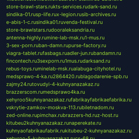
store-brawl-stars.ru
kts-services.ru
dark-sand.ru
sindika-01.ru
sp-life.ru
x-legion.ru
sib-archives.ru
e-abis-1-c.ru
sindika01.ru
venda-festival.ru
store-brawlstars.ru
dooraleksandria.ru
antenna-highly.ru
mine-lab-msk.ru
1-mus.ru
3-sex-porn.ru
ban-damn.ru
purse-factory.ru
viagra-tablet.ru
fasbags.ru
adler-jun.ru
bandamn.ru
fincontech.ru
3sexporn.ru
1mus.ru
darksand.ru
rebus-toys.ru
minelab-msk.ru
alabuga-cityhotel.ru
medsprawo-4-ka.ru
2864420.ru
blagodarenie-spb.ru
zajmy24.ru
tovudyi-4-kuhnyanazakaz.ru
brazzerscom.ru
medsprawo4ka.ru
xehyroo5kuhnyanazakaz.ru
fabrikayfabrikaefabrika.ru
vskrytie-zamkov-moskva-113.ru
biletnadom.ru
zed-online.ru
pimchax.ru
brazzers-hd.ru
z-host.ru
kitubeu2kuhnyanazakaz.ru
naperekate.ru
kuhnyaofabrikaufabrik.ru
kitubeu-2-kuhnyanazakaz.ru
xehyroo-5-kuhnyanazakaz.ru
cs-68.ru