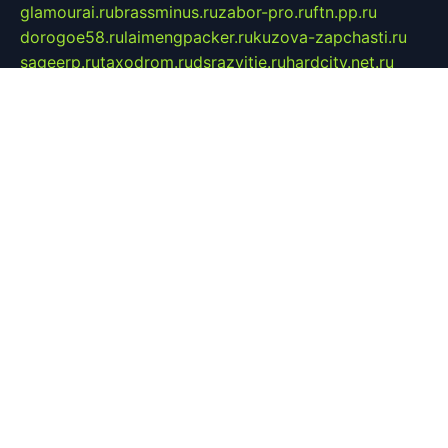
glamourai.ru
brassminus.ru
zabor-pro.ru
ftn.pp.ru
dorogoe58.ru
laimengpacker.ru
kuzova-zapchasti.ru
sageerp.ru
taxodrom.ru
dsrazvitie.ru
hardcity.net.ru
ratinghomegames.ru
topservice25.ru
gubernyan.ru
gtglasslined.ru
ii4.ru
tssport.spb.ru
andorra24.com
blackwallstreet.ru
oboimos.ru
optim-doors.com.ru
ikuch.ru
nycr.org.ru
npa21.ru
vremya-ch.spb.ru
desert000.ru
ivtorgi.ru
ifiori.ru
catalog-statei.ru
dcv.org.ru
spetsmaster174.ru
ipkameryhiseeu.ru
dum26.ru
ruspol.spb.ru
fr-opendp.ru
kam-solnyshko.ru
cheyenne-arapaho.ru
sevzapmetal.spb.ru
ted-lapidus.spb.ru
parasite-eliminator.ru
sigma-complete.ru
modernworld.ru
dama-moda.ru
eholot-group.ru
sk-nvkz.ru
DRONGOLD.RU
democratia2.ru
i-farmer.ru
mass-sport.org
jablonex.spb.ru
bookmess.ru
linkword.ru
refineua.com.ru
cs-spec.net.ru
altay-mebel.ru
DNK-THEATRE.RU
mechaniks.spb.ru
ipcamtechage.ru