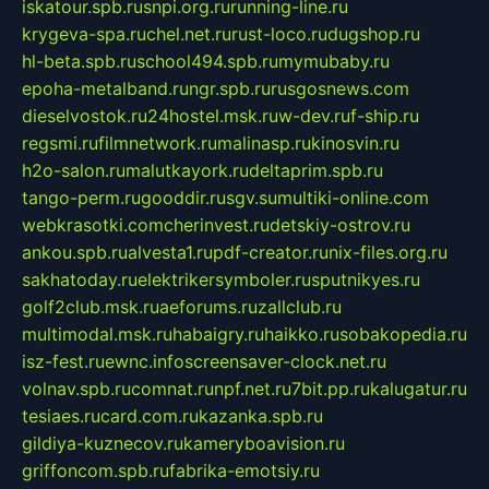
iskatour.spb.ru
snpi.org.ru
running-line.ru
krygeva-spa.ru
chel.net.ru
rust-loco.ru
dugshop.ru
hl-beta.spb.ru
school494.spb.ru
mymubaby.ru
epoha-metalband.ru
ngr.spb.ru
rusgosnews.com
dieselvostok.ru
24hostel.msk.ru
w-dev.ru
f-ship.ru
regsmi.ru
filmnetwork.ru
malinasp.ru
kinosvin.ru
h2o-salon.ru
malutkayork.ru
deltaprim.spb.ru
tango-perm.ru
gooddir.ru
sgv.su
multiki-online.com
webkrasotki.com
cherinvest.ru
detskiy-ostrov.ru
ankou.spb.ru
alvesta1.ru
pdf-creator.ru
nix-files.org.ru
sakhatoday.ru
elektrikersymboler.ru
sputnikyes.ru
golf2club.msk.ru
aeforums.ru
zallclub.ru
multimodal.msk.ru
habaigry.ru
haikko.ru
sobakopedia.ru
isz-fest.ru
ewnc.info
screensaver-clock.net.ru
volnav.spb.ru
comnat.ru
npf.net.ru
7bit.pp.ru
kalugatur.ru
tesiaes.ru
card.com.ru
kazanka.spb.ru
gildiya-kuznecov.ru
kameryboavision.ru
griffoncom.spb.ru
fabrika-emotsiy.ru