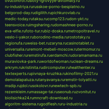
ovucontrol.ru
sloty-igrovyye-avtomaty.ru
ru-industriya.ru
russkoe-porno-besplatno.ru
belgorod-day.ru
digilith.ru
pichkurovlab.ru
medic-today.ru
taksu.ru
comp123.ru
don-ykt.ru
teensvoice.ru
imgsharing.ru
domashnee-porno.ru
eva-elfie.ru
foto-tur.ru
biz-doska.ru
metropoltravel.ru
veslo-i-yakor.ru
borodino-media.ru
rostotsky.ru
regionufa.ru
weiss-bet.ru
zaryna.ru
casinotablet.ru
universalia.ru
remont-mebeli-moscow.ru
termomur.ru
clubfisher.ru
remstirufa.ru
erdamchi.ru
doramamama.ru
muraviovka-park.ru
worldofwoman.ru
clean-dreams.ru
arkrym.ru
kristinita.ru
dircomputer.ru
healthenter.ru
textexperts.ru
pivnaya-kruzhka.ru
kinofilmy-2021.ru
demolalapaluza.ru
tanyavanya.ru
remstir-tolyatti.ru
msdip.ru
jdol.ru
sokolovr.ru
newtech-spb.ru
rezemkleim.ru
massage-tai.ru
seonub.ru
zvonitut.ru
biolisichka24.ru
mncraft-download.ru
algoritm-sistema.ru
godflesh.ru
ru-industria.ru