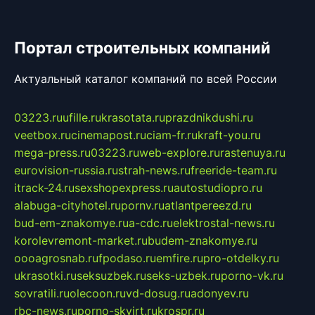
Портал строительных компаний
Актуальный каталог компаний по всей России
03223.ru
ufille.ru
krasotata.ru
prazdnikdushi.ru
veetbox.ru
cinemapost.ru
ciam-fr.ru
kraft-you.ru
mega-press.ru
03223.ru
web-explore.ru
rastenuya.ru
eurovision-russia.ru
strah-news.ru
freeride-team.ru
itrack-24.ru
sexshopexpress.ru
autostudiopro.ru
alabuga-cityhotel.ru
pornv.ru
atlantpereezd.ru
bud-em-znakomye.ru
a-cdc.ru
elektrostal-news.ru
korolevremont-market.ru
budem-znakomye.ru
oooagrosnab.ru
fpodaso.ru
emfire.ru
pro-otdelky.ru
ukrasotki.ru
seksuzbek.ru
seks-uzbek.ru
porno-vk.ru
sovratili.ru
olecoon.ru
vd-dosug.ru
adonyev.ru
rbc-news.ru
porno-skvirt.ru
krospr.ru