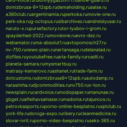
card-voice.ru
rulonnyygazon177.ru
snow-guard.ru
domizbrusa-9x12spb.ru
demaholding.ru
aalse.ru
a380club.ru
argentinamia.ru
perkoka.ru
movie-one.ru
perk-oka.ru
g-octopus.ru
sibarchives.ru
andreislyusar.ru
naruto-x.ru
pursefactory.ru
tor-lyubov-i-grom.ru
spayderhed-2022.ru
movieone.ru
evro-dez.ru
webamator.ru
ma-absolut1.ru
avtopomosch27.ru
nv-750.ru
news-plain.ru
nertansaga.ru
delanalad.ru
dizfiles.ru
youtubefree.ru
aria-family.ru
roadli.ru
planeta-samara.ru
mysmartbuy.ru
matrasy-kemerovo.ru
ashanet.ru
trade-farm.ru
dotcustoms.ru
domizbrusa9x12spb.ru
autodamp.ru
narasimha.ru
djcommodities.ru
nv750.ru
x-ton.ru
newsplain.ru
cardvoice.ru
modopaper.ru
manunae.ru
gbget.ru
alfeihavsalnassr.ru
madoma.ru
tajuncos.ru
petrovkasports.ru
porno-online-besplatno.ru
splclub.ru
york-life.ru
doroga-expo.ru
ribery.ru
cleanmedicine.ru
slovar-ivrit.ru
porno-video-besplatno.ru
seks-365.ru