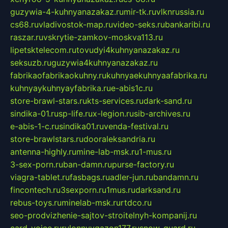
guzywia-4-kuhnyanazakaz.ru
mir-tk.ru
vlknrussia.ru
cs68.ru
vladivostok-map.ru
video-seks.ru
bankaribi.ru
raszar.ru
vskrytie-zamkov-moskva113.ru
lipetsktelecom.ru
tovudyi4kuhnyanazakaz.ru
seksuzb.ru
guzywia4kuhnyanazakaz.ru
fabrikaofabrikaokuhny.ru
kuhnyaekuhnyaafabrika.ru
kuhnyaykuhnyayfabrika.ru
e-abis1c.ru
store-brawl-stars.ru
kts-services.ru
dark-sand.ru
sindika-01.ru
sp-life.ru
x-legion.ru
sib-archives.ru
e-abis-1-c.ru
sindika01.ru
venda-festival.ru
store-brawlstars.ru
dooraleksandria.ru
antenna-highly.ru
mine-lab-msk.ru
1-mus.ru
3-sex-porn.ru
ban-damn.ru
purse-factory.ru
viagra-tablet.ru
fasbags.ru
adler-jun.ru
bandamn.ru
fincontech.ru
3sexporn.ru
1mus.ru
darksand.ru
rebus-toys.ru
minelab-msk.ru
rtdco.ru
seo-prodvizhenie-sajtov-stroitelnyh-kompanij.ru