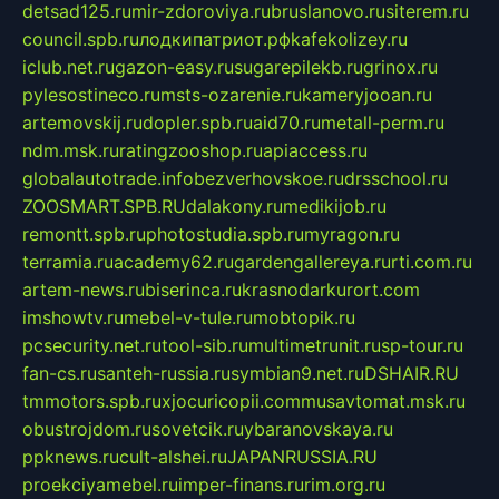
detsad125.ru
mir-zdoroviya.ru
bruslanovo.ru
siterem.ru
council.spb.ru
лодкипатриот.рф
kafekolizey.ru
iclub.net.ru
gazon-easy.ru
sugarepilekb.ru
grinox.ru
pylesostineco.ru
msts-ozarenie.ru
kameryjooan.ru
artemovskij.ru
dopler.spb.ru
aid70.ru
metall-perm.ru
ndm.msk.ru
ratingzooshop.ru
apiaccess.ru
globalautotrade.info
bezverhovskoe.ru
drsschool.ru
ZOOSMART.SPB.RU
dalakony.ru
medikijob.ru
remontt.spb.ru
photostudia.spb.ru
myragon.ru
terramia.ru
academy62.ru
gardengallereya.ru
rti.com.ru
artem-news.ru
biserinca.ru
krasnodarkurort.com
imshowtv.ru
mebel-v-tule.ru
mobtopik.ru
pcsecurity.net.ru
tool-sib.ru
multimetrunit.ru
sp-tour.ru
fan-cs.ru
santeh-russia.ru
symbian9.net.ru
DSHAIR.RU
tmmotors.spb.ru
xjocuricopii.com
musavtomat.msk.ru
obustrojdom.ru
sovetcik.ru
ybaranovskaya.ru
ppknews.ru
cult-alshei.ru
JAPANRUSSIA.RU
proekciyamebel.ru
imper-finans.ru
rim.org.ru