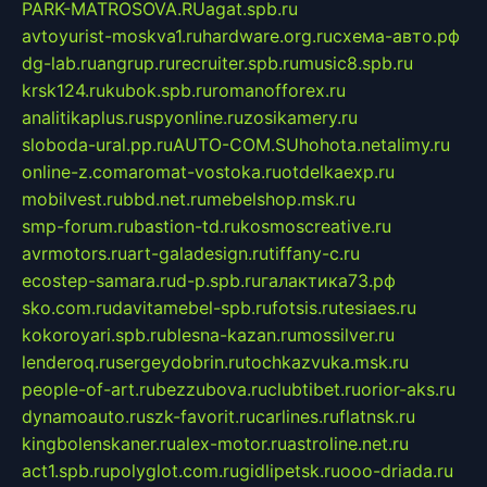
PARK-MATROSOVA.RU
agat.spb.ru
avtoyurist-moskva1.ru
hardware.org.ru
схема-авто.рф
dg-lab.ru
angrup.ru
recruiter.spb.ru
music8.spb.ru
krsk124.ru
kubok.spb.ru
romanofforex.ru
analitikaplus.ru
spyonline.ru
zosikamery.ru
sloboda-ural.pp.ru
AUTO-COM.SU
hohota.net
alimy.ru
online-z.com
aromat-vostoka.ru
otdelkaexp.ru
mobilvest.ru
bbd.net.ru
mebelshop.msk.ru
smp-forum.ru
bastion-td.ru
kosmoscreative.ru
avrmotors.ru
art-galadesign.ru
tiffany-c.ru
ecostep-samara.ru
d-p.spb.ru
галактика73.рф
sko.com.ru
davitamebel-spb.ru
fotsis.ru
tesiaes.ru
kokoroyari.spb.ru
blesna-kazan.ru
mossilver.ru
lenderoq.ru
sergeydobrin.ru
tochkazvuka.msk.ru
people-of-art.ru
bezzubova.ru
clubtibet.ru
orior-aks.ru
dynamoauto.ru
szk-favorit.ru
carlines.ru
flatnsk.ru
kingbolenskaner.ru
alex-motor.ru
astroline.net.ru
act1.spb.ru
polyglot.com.ru
gidlipetsk.ru
ooo-driada.ru