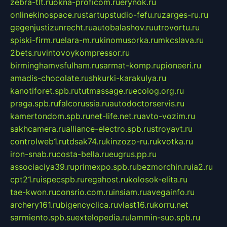
zebra-tlt.ru
okna-proficom.ru
erynok.ru
onlinekinospace.ru
startupstudio-fefu.ru
zarges-ru.ru
gegenjustizunrecht.ru
autobalashov.ru
utrovortu.ru
spiski-firm.ru
elara-m.ru
kinomusorka.ru
mkcslava.ru
2bets.ru
vintovoykompressor.ru
birminghamvsfulham.ru
sarmat-komp.ru
pioneeri.ru
amadis-chocolate.ru
shkurki-karakulya.ru
kanotiforet.spb.ru
tutmassage.ru
ecolog.org.ru
praga.spb.ru
falcorussia.ru
autodoctorservis.ru
kamertondom.spb.ru
net-life.net.ru
avto-vozim.ru
sakhcamera.ru
alliance-electro.spb.ru
stroyavt.ru
controlweb1.ru
tdsak74.ru
kinzozo-ru.ru
kvotka.ru
iron-snab.ru
costa-bella.ru
eugrus.pp.ru
associaciya39.ru
primexpo.spb.ru
bezmorchin.ru
ia2.ru
cpt21.ru
ispecspb.ru
regahost.ru
kolosok-elita.ru
tae-kwon.ru
consrio.com.ru
insiam.ru
avegainfo.ru
archery161.ru
bigencyclica.ru
vlast16.ru
korru.net
sarmiento.spb.su
extelopedia.ru
lammin-suo.spb.ru