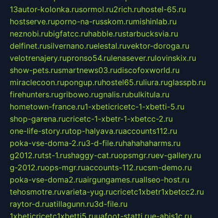
13autor-kolonka.ru
sormol.ru
2rich.ru
hostel-65.ru
hostserve.ru
porno-na-russkom.ru
mishinlab.ru
neznobi.ru
bigfatcc.ru
habble.ru
starbucksvia.ru
delfinet.ru
silvernano.ru
elestal.ru
vektor-doroga.ru
velotrenajery.ru
pronso54.ru
lenasever.ru
lovinskix.ru
show-pets.ru
smartnews03.ru
discofoxworld.ru
miraclecoon.ru
pongup.ru
hostel65.ru
liura.ru
glasspb.ru
firehunters.ru
gribowo.ru
gnalis.ru
bulkitula.ru
hometown-france.ru
1-xbeticricetc-1-xbetti-5.ru
shop-garena.ru
cricetc-1-xbetr-1-xbetcc-2.ru
one-life-story.ru
top-halyava.ru
accounts112.ru
poka-vse-doma-2.ru
3-d-file.ru
hahahaharms.ru
g2012.ru
tst-1.ru
shaggy-cat.ru
opsmgr.ru
ev-gallery.ru
g-2012.ru
ops-mgr.ru
accounts-112.ru
csm-demo.ru
poka-vse-doma2.ru
airgungames.ru
allseo-host.ru
tehosmotre.ru
varieta-yug.ru
cricetc1xbetr1xbetcc2.ru
raytor-d.ru
atillagunn.ru
3d-file.ru
1xbeticricetc1xbetti5.ru
uafoot-statti.ru
e-abis1c.ru