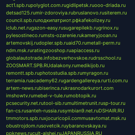
act1.spb.ru
polyglot.com.ru
gidlipetsk.ru
ooo-driada.ru
detsad125.ru
mir-zdoroviya.ru
bruslanovo.ru
siterem.ru
council.spb.ru
лодкипатриот.рф
kafekolizey.ru
iclub.net.ru
gazon-easy.ru
sugarepilekb.ru
grinox.ru
pylesostineco.ru
msts-ozarenie.ru
kameryjooan.ru
artemovskij.ru
dopler.spb.ru
aid70.ru
metall-perm.ru
ndm.msk.ru
ratingzooshop.ru
apiaccess.ru
globalautotrade.info
bezverhovskoe.ru
drsschool.ru
ZOOSMART.SPB.RU
dalakony.ru
medikijob.ru
remontt.spb.ru
photostudia.spb.ru
myragon.ru
terramia.ru
academy62.ru
gardengallereya.ru
rti.com.ru
artem-news.ru
biserinca.ru
krasnodarkurort.com
imshowtv.ru
mebel-v-tule.ru
mobtopik.ru
pcsecurity.net.ru
tool-sib.ru
multimetrunit.ru
sp-tour.ru
fan-cs.ru
santeh-russia.ru
symbian9.net.ru
DSHAIR.RU
tmmotors.spb.ru
xjocuricopii.com
musavtomat.msk.ru
obustrojdom.ru
sovetcik.ru
ybaranovskaya.ru
ppknews.ru
cult-alshei.ru
JAPANRUSSIA.RU