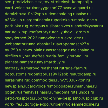
seo-prodvizhenie-sajtov-stroitelnyh-kompanij.ru
card-voice.ru
rulonnyygazon177.ru
snow-guard.ru
domizbrusa-9x12spb.ru
demaholding.ru
aalse.ru
a380club.ru
argentinamia.ru
perkoka.ru
movie-one.ru
perk-oka.ru
g-octopus.ru
sibarchives.ru
andreislyusar.ru
naruto-x.ru
pursefactory.ru
tor-lyubov-i-grom.ru
spayderhed-2022.ru
movieone.ru
evro-dez.ru
webamator.ru
ma-absolut1.ru
avtopomosch27.ru
nv-750.ru
news-plain.ru
nertansaga.ru
delanalad.ru
dizfiles.ru
youtubefree.ru
aria-family.ru
roadli.ru
planeta-samara.ru
mysmartbuy.ru
matrasy-kemerovo.ru
ashanet.ru
trade-farm.ru
dotcustoms.ru
domizbrusa9x12spb.ru
autodamp.ru
narasimha.ru
djcommodities.ru
nv750.ru
x-ton.ru
newsplain.ru
cardvoice.ru
modopaper.ru
manunae.ru
gbget.ru
alfeihavsalnassr.ru
madoma.ru
tajuncos.ru
petrovkasports.ru
porno-online-besplatno.ru
splclub.ru
york-life.ru
doroga-expo.ru
ribery.ru
cleanmedicine.ru