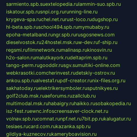
sarmiento.spb.su
extelopedia.ru
lammin-suo.spb.ru
iskatour.spb.ru
snpi.org.ru
running-line.ru
krygeva-spa.ru
chel.net.ru
rust-loco.ru
dugshop.ru
hl-beta.spb.ru
school494.spb.ru
mymubaby.ru
epoha-metalband.ru
ngr.spb.ru
rusgosnews.com
dieselvostok.ru
24hostel.msk.ru
w-dev.ru
f-ship.ru
regsmi.ru
filmnetwork.ru
malinasp.ru
kinosvin.ru
h2o-salon.ru
malutkayork.ru
deltaprim.spb.ru
tango-perm.ru
gooddir.ru
sgv.su
multiki-online.com
webkrasotki.com
cherinvest.ru
detskiy-ostrov.ru
ankou.spb.ru
alvesta1.ru
pdf-creator.ru
nix-files.org.ru
sakhatoday.ru
elektrikersymboler.ru
sputnikyes.ru
golf2club.msk.ru
aeforums.ru
zallclub.ru
multimodal.msk.ru
habaigry.ru
haikko.ru
sobakopedia.ru
isz-fest.ru
ewnc.info
screensaver-clock.net.ru
volnav.spb.ru
comnat.ru
npf.net.ru
7bit.pp.ru
kalugatur.ru
tesiaes.ru
card.com.ru
kazanka.spb.ru
gildiya-kuznecov.ru
kameryboavision.ru