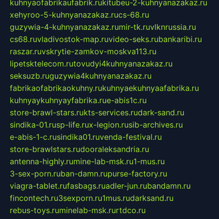
kuhnyaofabrikaufabrik.ru
kitubeu-2-kuhnyanazakaz.ru
xehyroo-5-kuhnyanazakaz.ru
cs-68.ru
guzywia-4-kuhnyanazakaz.ru
mir-tk.ru
vlknrussia.ru
cs68.ru
vladivostok-map.ru
video-seks.ru
bankaribi.ru
raszar.ru
vskrytie-zamkov-moskva113.ru
lipetsktelecom.ru
tovudyi4kuhnyanazakaz.ru
seksuzb.ru
guzywia4kuhnyanazakaz.ru
fabrikaofabrikaokuhny.ru
kuhnyaekuhnyaafabrika.ru
kuhnyaykuhnyayfabrika.ru
e-abis1c.ru
store-brawl-stars.ru
kts-services.ru
dark-sand.ru
sindika-01.ru
sp-life.ru
x-legion.ru
sib-archives.ru
e-abis-1-c.ru
sindika01.ru
venda-festival.ru
store-brawlstars.ru
dooraleksandria.ru
antenna-highly.ru
mine-lab-msk.ru
1-mus.ru
3-sex-porn.ru
ban-damn.ru
purse-factory.ru
viagra-tablet.ru
fasbags.ru
adler-jun.ru
bandamn.ru
fincontech.ru
3sexporn.ru
1mus.ru
darksand.ru
rebus-toys.ru
minelab-msk.ru
rtdco.ru