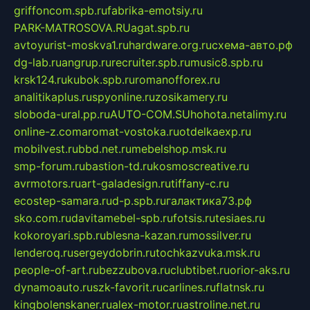
griffoncom.spb.ru
fabrika-emotsiy.ru
PARK-MATROSOVA.RU
agat.spb.ru
avtoyurist-moskva1.ru
hardware.org.ru
схема-авто.рф
dg-lab.ru
angrup.ru
recruiter.spb.ru
music8.spb.ru
krsk124.ru
kubok.spb.ru
romanofforex.ru
analitikaplus.ru
spyonline.ru
zosikamery.ru
sloboda-ural.pp.ru
AUTO-COM.SU
hohota.net
alimy.ru
online-z.com
aromat-vostoka.ru
otdelkaexp.ru
mobilvest.ru
bbd.net.ru
mebelshop.msk.ru
smp-forum.ru
bastion-td.ru
kosmoscreative.ru
avrmotors.ru
art-galadesign.ru
tiffany-c.ru
ecostep-samara.ru
d-p.spb.ru
галактика73.рф
sko.com.ru
davitamebel-spb.ru
fotsis.ru
tesiaes.ru
kokoroyari.spb.ru
blesna-kazan.ru
mossilver.ru
lenderoq.ru
sergeydobrin.ru
tochkazvuka.msk.ru
people-of-art.ru
bezzubova.ru
clubtibet.ru
orior-aks.ru
dynamoauto.ru
szk-favorit.ru
carlines.ru
flatnsk.ru
kingbolenskaner.ru
alex-motor.ru
astroline.net.ru