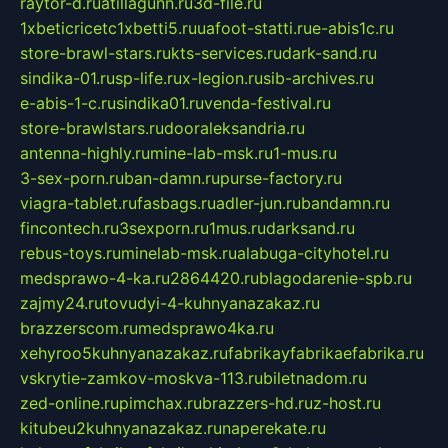
raytor-d.ru
atillagunn.ru
3d-file.ru
1xbeticricetc1xbetti5.ru
uafoot-statti.ru
e-abis1c.ru
store-brawl-stars.ru
kts-services.ru
dark-sand.ru
sindika-01.ru
sp-life.ru
x-legion.ru
sib-archives.ru
e-abis-1-c.ru
sindika01.ru
venda-festival.ru
store-brawlstars.ru
dooraleksandria.ru
antenna-highly.ru
mine-lab-msk.ru
1-mus.ru
3-sex-porn.ru
ban-damn.ru
purse-factory.ru
viagra-tablet.ru
fasbags.ru
adler-jun.ru
bandamn.ru
fincontech.ru
3sexporn.ru
1mus.ru
darksand.ru
rebus-toys.ru
minelab-msk.ru
alabuga-cityhotel.ru
medsprawo-4-ka.ru
2864420.ru
blagodarenie-spb.ru
zajmy24.ru
tovudyi-4-kuhnyanazakaz.ru
brazzerscom.ru
medsprawo4ka.ru
xehyroo5kuhnyanazakaz.ru
fabrikayfabrikaefabrika.ru
vskrytie-zamkov-moskva-113.ru
biletnadom.ru
zed-online.ru
pimchax.ru
brazzers-hd.ru
z-host.ru
kitubeu2kuhnyanazakaz.ru
naperekate.ru