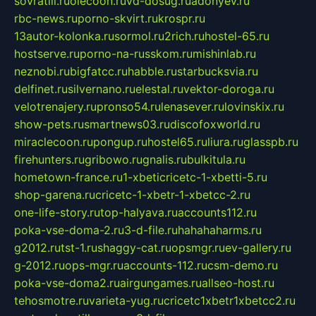
sovratili.ru
olecoon.ru
vd-dosug.ru
adonyev.ru
rbc-news.ru
porno-skvirt.ru
krospr.ru
13autor-kolonka.ru
sormol.ru
2rich.ru
hostel-65.ru
hostserve.ru
porno-na-russkom.ru
mishinlab.ru
neznobi.ru
bigfatcc.ru
habble.ru
starbucksvia.ru
delfinet.ru
silvernano.ru
elestal.ru
vektor-doroga.ru
velotrenajery.ru
pronso54.ru
lenasever.ru
lovinskix.ru
show-pets.ru
smartnews03.ru
discofoxworld.ru
miraclecoon.ru
pongup.ru
hostel65.ru
liura.ru
glasspb.ru
firehunters.ru
gribowo.ru
gnalis.ru
bulkitula.ru
hometown-france.ru
1-xbeticricetc-1-xbetti-5.ru
shop-garena.ru
cricetc-1-xbetr-1-xbetcc-2.ru
one-life-story.ru
top-halyava.ru
accounts112.ru
poka-vse-doma-2.ru
3-d-file.ru
hahahaharms.ru
g2012.ru
tst-1.ru
shaggy-cat.ru
opsmgr.ru
ev-gallery.ru
g-2012.ru
ops-mgr.ru
accounts-112.ru
csm-demo.ru
poka-vse-doma2.ru
airgungames.ru
allseo-host.ru
tehosmotre.ru
varieta-yug.ru
cricetc1xbetr1xbetcc2.ru