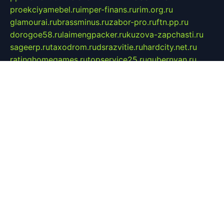
proekciyamebel.ru
imper-finans.ru
rim.org.ru
glamourai.ru
brassminus.ru
zabor-pro.ru
ftn.pp.ru
dorogoe58.ru
laimengpacker.ru
kuzova-zapchasti.ru
sageerp.ru
taxodrom.ru
dsrazvitie.ru
hardcity.net.ru
ratinghomegames.ru
topservice25.ru
gubernyan.ru
gtglasslined.ru
ii4.ru
tssport.spb.ru
andorra24.com
blackwallstreet.ru
oboimos.ru
optim-doors.com.ru
ikuch.ru
nycr.org.ru
npa21.ru
vremya-ch.spb.ru
desert000.ru
ivtorgi.ru
ifiori.ru
catalog-statei.ru
dcv.org.ru
spetsmaster174.ru
ipkameryhiseeu.ru
dum26.ru
ruspol.spb.ru
fr-opendp.ru
kam-solnyshko.ru
cheyenne-arapaho.ru
sevzapmetal.spb.ru
ted-lapidus.spb.ru
parasite-eliminator.ru
sigma-complete.ru
modernworld.ru
dama-moda.ru
eholot-group.ru
sk-nvkz.ru
DRONGOLD.RU
democratia2.ru
i-farmer.ru
mass-sport.org
jablonex.spb.ru
bookmess.ru
linkword.ru
refineua.com.ru
cs-spec.net.ru
altay-mebel.ru