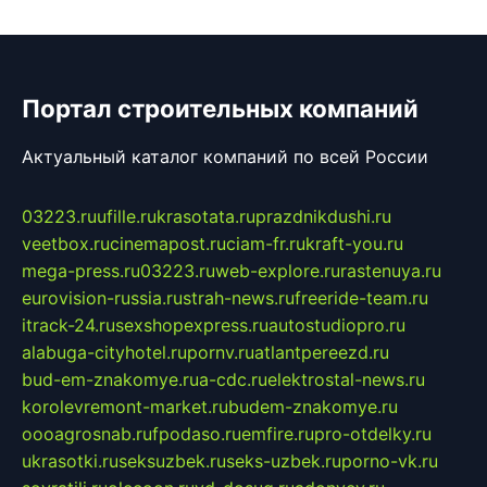
Портал строительных компаний
Актуальный каталог компаний по всей России
03223.ru
ufille.ru
krasotata.ru
prazdnikdushi.ru
veetbox.ru
cinemapost.ru
ciam-fr.ru
kraft-you.ru
mega-press.ru
03223.ru
web-explore.ru
rastenuya.ru
eurovision-russia.ru
strah-news.ru
freeride-team.ru
itrack-24.ru
sexshopexpress.ru
autostudiopro.ru
alabuga-cityhotel.ru
pornv.ru
atlantpereezd.ru
bud-em-znakomye.ru
a-cdc.ru
elektrostal-news.ru
korolevremont-market.ru
budem-znakomye.ru
oooagrosnab.ru
fpodaso.ru
emfire.ru
pro-otdelky.ru
ukrasotki.ru
seksuzbek.ru
seks-uzbek.ru
porno-vk.ru