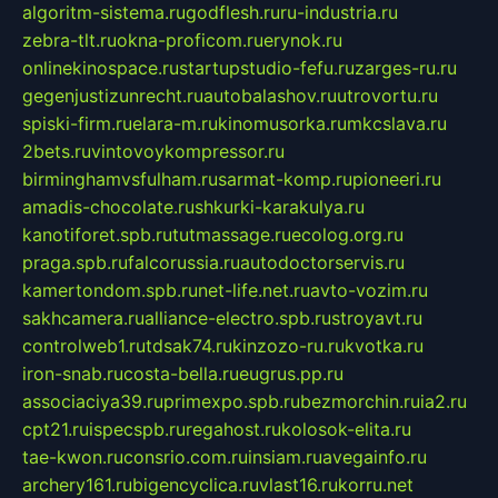
algoritm-sistema.ru
godflesh.ru
ru-industria.ru
zebra-tlt.ru
okna-proficom.ru
erynok.ru
onlinekinospace.ru
startupstudio-fefu.ru
zarges-ru.ru
gegenjustizunrecht.ru
autobalashov.ru
utrovortu.ru
spiski-firm.ru
elara-m.ru
kinomusorka.ru
mkcslava.ru
2bets.ru
vintovoykompressor.ru
birminghamvsfulham.ru
sarmat-komp.ru
pioneeri.ru
amadis-chocolate.ru
shkurki-karakulya.ru
kanotiforet.spb.ru
tutmassage.ru
ecolog.org.ru
praga.spb.ru
falcorussia.ru
autodoctorservis.ru
kamertondom.spb.ru
net-life.net.ru
avto-vozim.ru
sakhcamera.ru
alliance-electro.spb.ru
stroyavt.ru
controlweb1.ru
tdsak74.ru
kinzozo-ru.ru
kvotka.ru
iron-snab.ru
costa-bella.ru
eugrus.pp.ru
associaciya39.ru
primexpo.spb.ru
bezmorchin.ru
ia2.ru
cpt21.ru
ispecspb.ru
regahost.ru
kolosok-elita.ru
tae-kwon.ru
consrio.com.ru
insiam.ru
avegainfo.ru
archery161.ru
bigencyclica.ru
vlast16.ru
korru.net