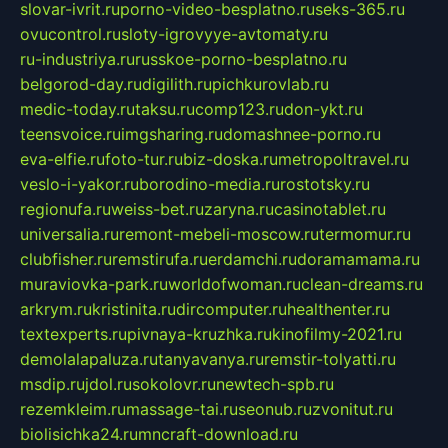
slovar-ivrit.ru
porno-video-besplatno.ru
seks-365.ru
ovucontrol.ru
sloty-igrovyye-avtomaty.ru
ru-industriya.ru
russkoe-porno-besplatno.ru
belgorod-day.ru
digilith.ru
pichkurovlab.ru
medic-today.ru
taksu.ru
comp123.ru
don-ykt.ru
teensvoice.ru
imgsharing.ru
domashnee-porno.ru
eva-elfie.ru
foto-tur.ru
biz-doska.ru
metropoltravel.ru
veslo-i-yakor.ru
borodino-media.ru
rostotsky.ru
regionufa.ru
weiss-bet.ru
zaryna.ru
casinotablet.ru
universalia.ru
remont-mebeli-moscow.ru
termomur.ru
clubfisher.ru
remstirufa.ru
erdamchi.ru
doramamama.ru
muraviovka-park.ru
worldofwoman.ru
clean-dreams.ru
arkrym.ru
kristinita.ru
dircomputer.ru
healthenter.ru
textexperts.ru
pivnaya-kruzhka.ru
kinofilmy-2021.ru
demolalapaluza.ru
tanyavanya.ru
remstir-tolyatti.ru
msdip.ru
jdol.ru
sokolovr.ru
newtech-spb.ru
rezemkleim.ru
massage-tai.ru
seonub.ru
zvonitut.ru
biolisichka24.ru
mncraft-download.ru