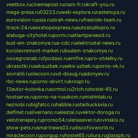
veetbox.ru
cinemapost.ru
ciam-fr.ru
kraft-you.ru
mega-press.ru
03223.ru
web-explore.ru
rastenuya.ru
eurovision-russia.ru
strah-news.ru
freeride-team.ru
itrack-24.ru
sexshopexpress.ru
autostudiopro.ru
alabuga-cityhotel.ru
pornv.ru
atlantpereezd.ru
bud-em-znakomye.ru
a-cdc.ru
elektrostal-news.ru
korolevremont-market.ru
budem-znakomye.ru
oooagrosnab.ru
fpodaso.ru
emfire.ru
pro-otdelky.ru
ukrasotki.ru
seksuzbek.ru
seks-uzbek.ru
porno-vk.ru
sovratili.ru
olecoon.ru
vd-dosug.ru
adonyev.ru
rbc-news.ru
porno-skvirt.ru
krospr.ru
13autor-kolonka.ru
sormol.ru
2rich.ru
hostel-65.ru
hostserve.ru
porno-na-russkom.ru
mishinlab.ru
neznobi.ru
bigfatcc.ru
habble.ru
starbucksvia.ru
delfinet.ru
silvernano.ru
elestal.ru
vektor-doroga.ru
velotrenajery.ru
pronso54.ru
lenasever.ru
lovinskix.ru
show-pets.ru
smartnews03.ru
discofoxworld.ru
miraclecoon.ru
pongup.ru
hostel65.ru
liura.ru
glasspb.ru