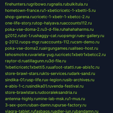
firehunters.ru
gribowo.ru
gnalis.ru
bulkitula.ru
hometown-france.ru
1-xbeticricetc-1-xbetti-5.ru
shop-garena.ru
cricetc-1-xbetr-1-xbetcc-2.ru
one-life-story.ru
top-halyava.ru
accounts112.ru
poka-vse-doma-2.ru
3-d-file.ru
hahahaharms.ru
g2012.ru
tst-1.ru
shaggy-cat.ru
opsmgr.ru
ev-gallery.ru
g-2012.ru
ops-mgr.ru
accounts-112.ru
csm-demo.ru
poka-vse-doma2.ru
airgungames.ru
allseo-host.ru
tehosmotre.ru
varieta-yug.ru
cricetc1xbetr1xbetcc2.ru
raytor-d.ru
atillagunn.ru
3d-file.ru
1xbeticricetc1xbetti5.ru
uafoot-statti.ru
e-abis1c.ru
store-brawl-stars.ru
kts-services.ru
dark-sand.ru
sindika-01.ru
sp-life.ru
x-legion.ru
sib-archives.ru
e-abis-1-c.ru
sindika01.ru
venda-festival.ru
store-brawlstars.ru
dooraleksandria.ru
antenna-highly.ru
mine-lab-msk.ru
1-mus.ru
3-sex-porn.ru
ban-damn.ru
purse-factory.ru
viagra-tablet.ru
fasbags.ru
adler-jun.ru
bandamn.ru