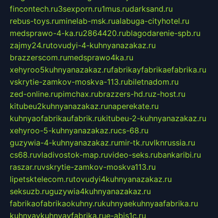
fincontech.ru
3sexporn.ru
1mus.ru
darksand.ru
rebus-toys.ru
minelab-msk.ru
alabuga-cityhotel.ru
medsprawo-4-ka.ru
2864420.ru
blagodarenie-spb.ru
zajmy24.ru
tovudyi-4-kuhnyanazakaz.ru
brazzerscom.ru
medsprawo4ka.ru
xehyroo5kuhnyanazakaz.ru
fabrikayfabrikaefabrika.ru
vskrytie-zamkov-moskva-113.ru
biletnadom.ru
zed-online.ru
pimchax.ru
brazzers-hd.ru
z-host.ru
kitubeu2kuhnyanazakaz.ru
naperekate.ru
kuhnyaofabrikaufabrik.ru
kitubeu-2-kuhnyanazakaz.ru
xehyroo-5-kuhnyanazakaz.ru
cs-68.ru
guzywia-4-kuhnyanazakaz.ru
mir-tk.ru
vlknrussia.ru
cs68.ru
vladivostok-map.ru
video-seks.ru
bankaribi.ru
raszar.ru
vskrytie-zamkov-moskva113.ru
lipetsktelecom.ru
tovudyi4kuhnyanazakaz.ru
seksuzb.ru
guzywia4kuhnyanazakaz.ru
fabrikaofabrikaokuhny.ru
kuhnyaekuhnyaafabrika.ru
kuhnyaykuhnyayfabrika.ru
e-abis1c.ru