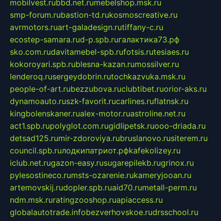
mobilvest.ru
bbd.net.ru
mebelshop.msk.ru
smp-forum.ru
bastion-td.ru
kosmoscreative.ru
avrmotors.ru
art-galadesign.ru
tiffany-c.ru
ecostep-samara.ru
d-p.spb.ru
галактика73.рф
sko.com.ru
davitamebel-spb.ru
fotsis.ru
tesiaes.ru
kokoroyari.spb.ru
blesna-kazan.ru
mossilver.ru
lenderoq.ru
sergeydobrin.ru
tochkazvuka.msk.ru
people-of-art.ru
bezzubova.ru
clubtibet.ru
orior-aks.ru
dynamoauto.ru
szk-favorit.ru
carlines.ru
flatnsk.ru
kingbolenskaner.ru
alex-motor.ru
astroline.net.ru
act1.spb.ru
polyglot.com.ru
gidlipetsk.ru
ooo-driada.ru
detsad125.ru
mir-zdoroviya.ru
bruslanovo.ru
siterem.ru
council.spb.ru
лодкипатриот.рф
kafekolizey.ru
iclub.net.ru
gazon-easy.ru
sugarepilekb.ru
grinox.ru
pylesostineco.ru
msts-ozarenie.ru
kameryjooan.ru
artemovskij.ru
dopler.spb.ru
aid70.ru
metall-perm.ru
ndm.msk.ru
ratingzooshop.ru
apiaccess.ru
globalautotrade.info
bezverhovskoe.ru
drsschool.ru