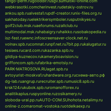
tango-perm.ru
gooddir.ru
sgv.su
multiki-online.com
webkrasotki.com
cherinvest.ru
detskiy-ostrov.ru
ankou.spb.ru
alvesta1.ru
pdf-creator.ru
nix-files.org.ru
sakhatoday.ru
elektrikersymboler.ru
sputnikyes.ru
golf2club.msk.ru
aeforums.ru
zallclub.ru
multimodal.msk.ru
habaigry.ru
haikko.ru
sobakopedia.ru
isz-fest.ru
ewnc.info
screensaver-clock.net.ru
volnav.spb.ru
comnat.ru
npf.net.ru
7bit.pp.ru
kalugatur.ru
tesiaes.ru
card.com.ru
kazanka.spb.ru
gildiya-kuznecov.ru
kameryboavision.ru
griffoncom.spb.ru
fabrika-emotsiy.ru
PARK-MATROSOVA.RU
agat.spb.ru
avtoyurist-moskva1.ru
hardware.org.ru
схема-авто.рф
dg-lab.ru
angrup.ru
recruiter.spb.ru
music8.spb.ru
krsk124.ru
kubok.spb.ru
romanofforex.ru
analitikaplus.ru
spyonline.ru
zosikamery.ru
sloboda-ural.pp.ru
AUTO-COM.SU
hohota.net
alimy.ru
online-z.com
aromat-vostoka.ru
otdelkaexp.ru