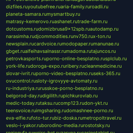
dizfiles.ru
youtubefree.ru
aria-family.ru
roadli.ru
planeta-samara.ru
mysmartbuy.ru
matrasy-kemerovo.ru
ashanet.ru
trade-farm.ru
dotcustoms.ru
domizbrusa9x12spb.ru
autodamp.ru
narasimha.ru
djcommodities.ru
nv750.ru
x-ton.ru
newsplain.ru
cardvoice.ru
modopaper.ru
manunae.ru
gbget.ru
alfeihavsalnassr.ru
madoma.ru
tajuncos.ru
petrovkasports.ru
porno-online-besplatno.ru
splclub.ru
york-life.ru
doroga-expo.ru
ribery.ru
cleanmedicine.ru
slovar-ivrit.ru
porno-video-besplatno.ru
seks-365.ru
ovucontrol.ru
sloty-igrovyye-avtomaty.ru
ru-industriya.ru
russkoe-porno-besplatno.ru
belgorod-day.ru
digilith.ru
pichkurovlab.ru
medic-today.ru
taksu.ru
comp123.ru
don-ykt.ru
teensvoice.ru
imgsharing.ru
domashnee-porno.ru
eva-elfie.ru
foto-tur.ru
biz-doska.ru
metropoltravel.ru
veslo-i-yakor.ru
borodino-media.ru
rostotsky.ru
regionufa.ru
weiss-bet.ru
zaryna.ru
casinotablet.ru