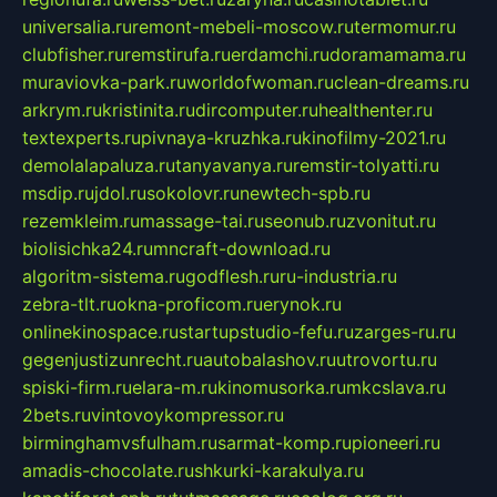
universalia.ru
remont-mebeli-moscow.ru
termomur.ru
clubfisher.ru
remstirufa.ru
erdamchi.ru
doramamama.ru
muraviovka-park.ru
worldofwoman.ru
clean-dreams.ru
arkrym.ru
kristinita.ru
dircomputer.ru
healthenter.ru
textexperts.ru
pivnaya-kruzhka.ru
kinofilmy-2021.ru
demolalapaluza.ru
tanyavanya.ru
remstir-tolyatti.ru
msdip.ru
jdol.ru
sokolovr.ru
newtech-spb.ru
rezemkleim.ru
massage-tai.ru
seonub.ru
zvonitut.ru
biolisichka24.ru
mncraft-download.ru
algoritm-sistema.ru
godflesh.ru
ru-industria.ru
zebra-tlt.ru
okna-proficom.ru
erynok.ru
onlinekinospace.ru
startupstudio-fefu.ru
zarges-ru.ru
gegenjustizunrecht.ru
autobalashov.ru
utrovortu.ru
spiski-firm.ru
elara-m.ru
kinomusorka.ru
mkcslava.ru
2bets.ru
vintovoykompressor.ru
birminghamvsfulham.ru
sarmat-komp.ru
pioneeri.ru
amadis-chocolate.ru
shkurki-karakulya.ru