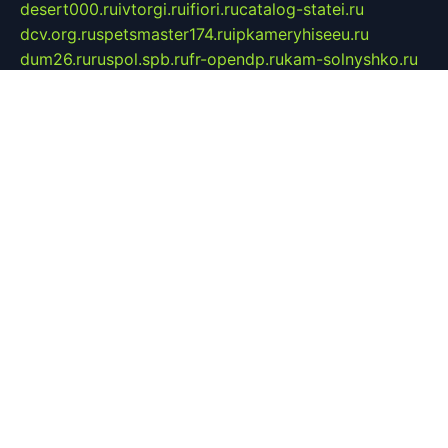
desert000.ru
ivtorgi.ru
ifiori.ru
catalog-statei.ru
dcv.org.ru
spetsmaster174.ru
ipkameryhiseeu.ru
dum26.ru
ruspol.spb.ru
fr-opendp.ru
kam-solnyshko.ru
cheyenne-arapaho.ru
sevzapmetal.spb.ru
ted-lapidus.spb.ru
parasite-eliminator.ru
sigma-complete.ru
modernworld.ru
dama-moda.ru
eholot-group.ru
sk-nvkz.ru
DRONGOLD.RU
democratia2.ru
i-farmer.ru
mass-sport.org
jablonex.spb.ru
bookmess.ru
linkword.ru
refineua.com.ru
cs-spec.net.ru
altay-mebel.ru
DNK-THEATRE.RU
mechaniks.spb.ru
ipcamtechage.ru
skosta.ru
a-sun.ru
stroy-ldsp.ru
snowlands.org.ru
childrensshoes.ru
mrlizzy.ru
mebelsofiakrd.ru
bulizhenko.ru
rumantick.net.ru
mtszerno.ru
daily-fishing.ru
glushiteli-v-spb.ru
megasat.org.ru
localization.net.ru
flyingfish.pp.ru
ds5teremok.ru
aclib.spb.ru
komissionka30.ru
mag-profit.ru
icentre-74.ru
leasing-nsk.ru
hd39.ru
rcd.com.ru