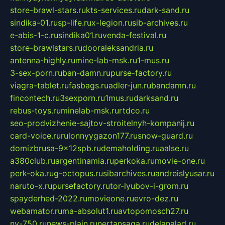
store-brawl-stars.ru
kts-services.ru
dark-sand.ru
sindika-01.ru
sp-life.ru
x-legion.ru
sib-archives.ru
e-abis-1-c.ru
sindika01.ru
venda-festival.ru
store-brawlstars.ru
dooraleksandria.ru
antenna-highly.ru
mine-lab-msk.ru
1-mus.ru
3-sex-porn.ru
ban-damn.ru
purse-factory.ru
viagra-tablet.ru
fasbags.ru
adler-jun.ru
bandamn.ru
fincontech.ru
3sexporn.ru
1mus.ru
darksand.ru
rebus-toys.ru
minelab-msk.ru
rtdco.ru
seo-prodvizhenie-sajtov-stroitelnyh-kompanij.ru
card-voice.ru
rulonnyygazon177.ru
snow-guard.ru
domizbrusa-9x12spb.ru
demaholding.ru
aalse.ru
a380club.ru
argentinamia.ru
perkoka.ru
movie-one.ru
perk-oka.ru
g-octopus.ru
sibarchives.ru
andreislyusar.ru
naruto-x.ru
pursefactory.ru
tor-lyubov-i-grom.ru
spayderhed-2022.ru
movieone.ru
evro-dez.ru
webamator.ru
ma-absolut1.ru
avtopomosch27.ru
nv-750.ru
news-plain.ru
nertansaga.ru
delanalad.ru