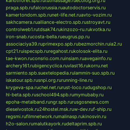
kanotiforet.spb.ru
tutmassage.ru
ecolog.org.ru
praga.spb.ru
falcorussia.ru
autodoctorservis.ru
kamertondom.spb.ru
net-life.net.ru
avto-vozim.ru
sakhcamera.ru
alliance-electro.spb.ru
stroyavt.ru
controlweb1.ru
tdsak74.ru
kinzozo-ru.ru
kvotka.ru
iron-snab.ru
costa-bella.ru
eugrus.pp.ru
associaciya39.ru
primexpo.spb.ru
bezmorchin.ru
ia2.ru
cpt21.ru
ispecspb.ru
regahost.ru
kolosok-elita.ru
tae-kwon.ru
consrio.com.ru
insiam.ru
avegainfo.ru
archery161.ru
bigencyclica.ru
vlast16.ru
korru.net
sarmiento.spb.su
extelopedia.ru
lammin-suo.spb.ru
iskatour.spb.ru
snpi.org.ru
running-line.ru
krygeva-spa.ru
chel.net.ru
rust-loco.ru
dugshop.ru
hl-beta.spb.ru
school494.spb.ru
mymubaby.ru
epoha-metalband.ru
ngr.spb.ru
rusgosnews.com
dieselvostok.ru
24hostel.msk.ru
w-dev.ru
f-ship.ru
regsmi.ru
filmnetwork.ru
malinasp.ru
kinosvin.ru
h2o-salon.ru
malutkayork.ru
deltaprim.spb.ru