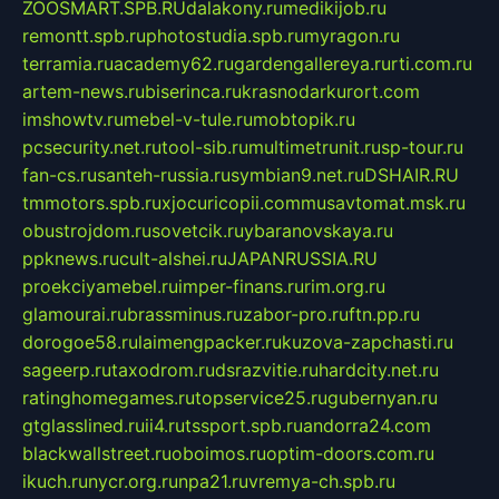
ZOOSMART.SPB.RU
dalakony.ru
medikijob.ru
remontt.spb.ru
photostudia.spb.ru
myragon.ru
terramia.ru
academy62.ru
gardengallereya.ru
rti.com.ru
artem-news.ru
biserinca.ru
krasnodarkurort.com
imshowtv.ru
mebel-v-tule.ru
mobtopik.ru
pcsecurity.net.ru
tool-sib.ru
multimetrunit.ru
sp-tour.ru
fan-cs.ru
santeh-russia.ru
symbian9.net.ru
DSHAIR.RU
tmmotors.spb.ru
xjocuricopii.com
musavtomat.msk.ru
obustrojdom.ru
sovetcik.ru
ybaranovskaya.ru
ppknews.ru
cult-alshei.ru
JAPANRUSSIA.RU
proekciyamebel.ru
imper-finans.ru
rim.org.ru
glamourai.ru
brassminus.ru
zabor-pro.ru
ftn.pp.ru
dorogoe58.ru
laimengpacker.ru
kuzova-zapchasti.ru
sageerp.ru
taxodrom.ru
dsrazvitie.ru
hardcity.net.ru
ratinghomegames.ru
topservice25.ru
gubernyan.ru
gtglasslined.ru
ii4.ru
tssport.spb.ru
andorra24.com
blackwallstreet.ru
oboimos.ru
optim-doors.com.ru
ikuch.ru
nycr.org.ru
npa21.ru
vremya-ch.spb.ru