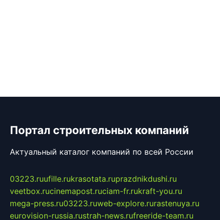
Портал строительных компаний
Актуальный каталог компаний по всей России
03223.ru
ufille.ru
krasotata.ru
prazdnikdushi.ru
veetbox.ru
cinemapost.ru
ciam-fr.ru
kraft-you.ru
mega-press.ru
03223.ru
web-explore.ru
rastenuya.ru
eurovision-russia.ru
strah-news.ru
freeride-team.ru