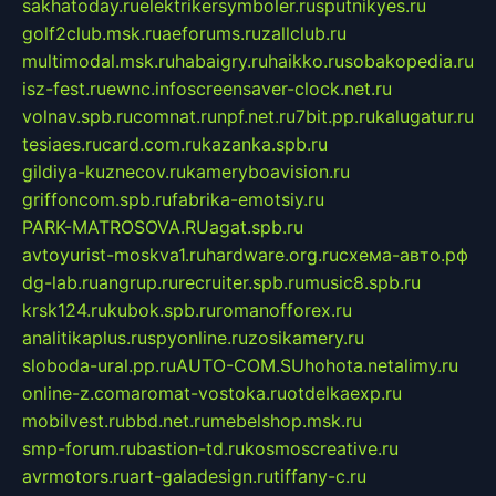
sakhatoday.ru
elektrikersymboler.ru
sputnikyes.ru
golf2club.msk.ru
aeforums.ru
zallclub.ru
multimodal.msk.ru
habaigry.ru
haikko.ru
sobakopedia.ru
isz-fest.ru
ewnc.info
screensaver-clock.net.ru
volnav.spb.ru
comnat.ru
npf.net.ru
7bit.pp.ru
kalugatur.ru
tesiaes.ru
card.com.ru
kazanka.spb.ru
gildiya-kuznecov.ru
kameryboavision.ru
griffoncom.spb.ru
fabrika-emotsiy.ru
PARK-MATROSOVA.RU
agat.spb.ru
avtoyurist-moskva1.ru
hardware.org.ru
схема-авто.рф
dg-lab.ru
angrup.ru
recruiter.spb.ru
music8.spb.ru
krsk124.ru
kubok.spb.ru
romanofforex.ru
analitikaplus.ru
spyonline.ru
zosikamery.ru
sloboda-ural.pp.ru
AUTO-COM.SU
hohota.net
alimy.ru
online-z.com
aromat-vostoka.ru
otdelkaexp.ru
mobilvest.ru
bbd.net.ru
mebelshop.msk.ru
smp-forum.ru
bastion-td.ru
kosmoscreative.ru
avrmotors.ru
art-galadesign.ru
tiffany-c.ru