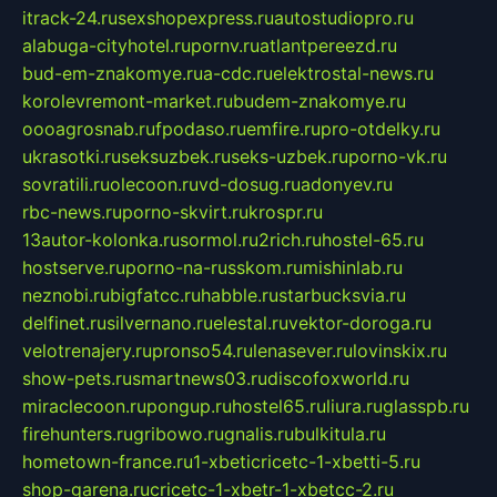
itrack-24.ru
sexshopexpress.ru
autostudiopro.ru
alabuga-cityhotel.ru
pornv.ru
atlantpereezd.ru
bud-em-znakomye.ru
a-cdc.ru
elektrostal-news.ru
korolevremont-market.ru
budem-znakomye.ru
oooagrosnab.ru
fpodaso.ru
emfire.ru
pro-otdelky.ru
ukrasotki.ru
seksuzbek.ru
seks-uzbek.ru
porno-vk.ru
sovratili.ru
olecoon.ru
vd-dosug.ru
adonyev.ru
rbc-news.ru
porno-skvirt.ru
krospr.ru
13autor-kolonka.ru
sormol.ru
2rich.ru
hostel-65.ru
hostserve.ru
porno-na-russkom.ru
mishinlab.ru
neznobi.ru
bigfatcc.ru
habble.ru
starbucksvia.ru
delfinet.ru
silvernano.ru
elestal.ru
vektor-doroga.ru
velotrenajery.ru
pronso54.ru
lenasever.ru
lovinskix.ru
show-pets.ru
smartnews03.ru
discofoxworld.ru
miraclecoon.ru
pongup.ru
hostel65.ru
liura.ru
glasspb.ru
firehunters.ru
gribowo.ru
gnalis.ru
bulkitula.ru
hometown-france.ru
1-xbeticricetc-1-xbetti-5.ru
shop-garena.ru
cricetc-1-xbetr-1-xbetcc-2.ru