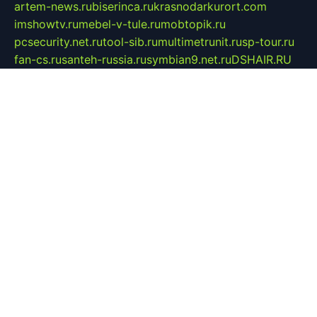
artem-news.ru
biserinca.ru
krasnodarkurort.com
imshowtv.ru
mebel-v-tule.ru
mobtopik.ru
pcsecurity.net.ru
tool-sib.ru
multimetrunit.ru
sp-tour.ru
fan-cs.ru
santeh-russia.ru
symbian9.net.ru
DSHAIR.RU
tmmotors.spb.ru
xjocuricopii.com
musavtomat.msk.ru
obustrojdom.ru
sovetcik.ru
ybaranovskaya.ru
ppknews.ru
cult-alshei.ru
JAPANRUSSIA.RU
proekciyamebel.ru
imper-finans.ru
rim.org.ru
glamourai.ru
brassminus.ru
zabor-pro.ru
ftn.pp.ru
dorogoe58.ru
laimengpacker.ru
kuzova-zapchasti.ru
sageerp.ru
taxodrom.ru
dsrazvitie.ru
hardcity.net.ru
ratinghomegames.ru
topservice25.ru
gubernyan.ru
gtglasslined.ru
ii4.ru
tssport.spb.ru
andorra24.com
blackwallstreet.ru
oboimos.ru
optim-doors.com.ru
ikuch.ru
nycr.org.ru
npa21.ru
vremya-ch.spb.ru
desert000.ru
ivtorgi.ru
ifiori.ru
catalog-statei.ru
dcv.org.ru
spetsmaster174.ru
ipkameryhiseeu.ru
dum26.ru
ruspol.spb.ru
fr-opendp.ru
kam-solnyshko.ru