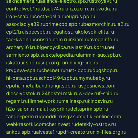
sakhcamera.ru
alliance-electro.spb.ru
stroyavt.ru
controlweb1.ru
tdsak74.ru
kinzozo-ru.ru
kvotka.ru
iron-snab.ru
costa-bella.ru
eugrus.pp.ru
associaciya39.ru
primexpo.spb.ru
bezmorchin.ru
ia2.ru
cpt21.ru
ispecspb.ru
regahost.ru
kolosok-elita.ru
tae-kwon.ru
consrio.com.ru
insiam.ru
avegainfo.ru
archery161.ru
bigencyclica.ru
vlast16.ru
korru.net
sarmiento.spb.su
extelopedia.ru
lammin-suo.spb.ru
iskatour.spb.ru
snpi.org.ru
running-line.ru
krygeva-spa.ru
chel.net.ru
rust-loco.ru
dugshop.ru
hl-beta.spb.ru
school494.spb.ru
mymubaby.ru
epoha-metalband.ru
ngr.spb.ru
rusgosnews.com
dieselvostok.ru
24hostel.msk.ru
w-dev.ru
f-ship.ru
regsmi.ru
filmnetwork.ru
malinasp.ru
kinosvin.ru
h2o-salon.ru
malutkayork.ru
deltaprim.spb.ru
tango-perm.ru
gooddir.ru
sgv.su
multiki-online.com
webkrasotki.com
cherinvest.ru
detskiy-ostrov.ru
ankou.spb.ru
alvesta1.ru
pdf-creator.ru
nix-files.org.ru