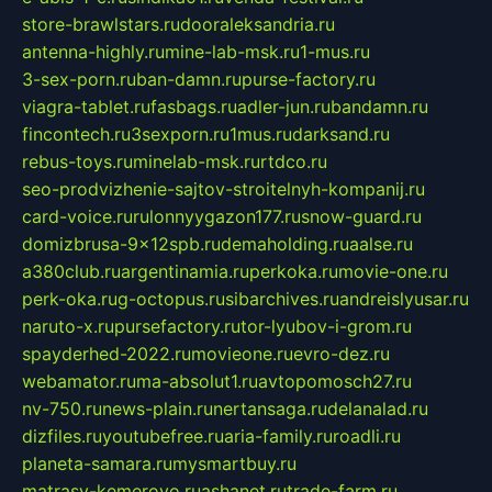
store-brawlstars.ru
dooraleksandria.ru
antenna-highly.ru
mine-lab-msk.ru
1-mus.ru
3-sex-porn.ru
ban-damn.ru
purse-factory.ru
viagra-tablet.ru
fasbags.ru
adler-jun.ru
bandamn.ru
fincontech.ru
3sexporn.ru
1mus.ru
darksand.ru
rebus-toys.ru
minelab-msk.ru
rtdco.ru
seo-prodvizhenie-sajtov-stroitelnyh-kompanij.ru
card-voice.ru
rulonnyygazon177.ru
snow-guard.ru
domizbrusa-9x12spb.ru
demaholding.ru
aalse.ru
a380club.ru
argentinamia.ru
perkoka.ru
movie-one.ru
perk-oka.ru
g-octopus.ru
sibarchives.ru
andreislyusar.ru
naruto-x.ru
pursefactory.ru
tor-lyubov-i-grom.ru
spayderhed-2022.ru
movieone.ru
evro-dez.ru
webamator.ru
ma-absolut1.ru
avtopomosch27.ru
nv-750.ru
news-plain.ru
nertansaga.ru
delanalad.ru
dizfiles.ru
youtubefree.ru
aria-family.ru
roadli.ru
planeta-samara.ru
mysmartbuy.ru
matrasy-kemerovo.ru
ashanet.ru
trade-farm.ru