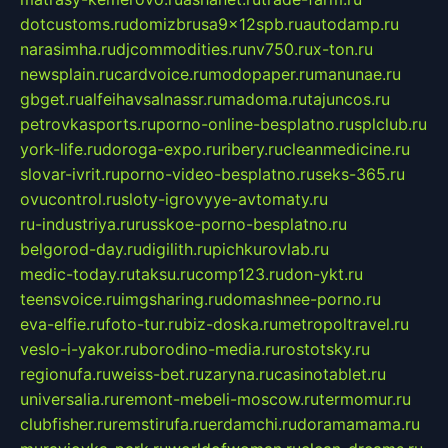
dotcustoms.ru
domizbrusa9x12spb.ru
autodamp.ru
narasimha.ru
djcommodities.ru
nv750.ru
x-ton.ru
newsplain.ru
cardvoice.ru
modopaper.ru
manunae.ru
gbget.ru
alfeihavsalnassr.ru
madoma.ru
tajuncos.ru
petrovkasports.ru
porno-online-besplatno.ru
splclub.ru
york-life.ru
doroga-expo.ru
ribery.ru
cleanmedicine.ru
slovar-ivrit.ru
porno-video-besplatno.ru
seks-365.ru
ovucontrol.ru
sloty-igrovyye-avtomaty.ru
ru-industriya.ru
russkoe-porno-besplatno.ru
belgorod-day.ru
digilith.ru
pichkurovlab.ru
medic-today.ru
taksu.ru
comp123.ru
don-ykt.ru
teensvoice.ru
imgsharing.ru
domashnee-porno.ru
eva-elfie.ru
foto-tur.ru
biz-doska.ru
metropoltravel.ru
veslo-i-yakor.ru
borodino-media.ru
rostotsky.ru
regionufa.ru
weiss-bet.ru
zaryna.ru
casinotablet.ru
universalia.ru
remont-mebeli-moscow.ru
termomur.ru
clubfisher.ru
remstirufa.ru
erdamchi.ru
doramamama.ru