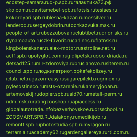
ecostep-samara.ru
d-p.spb.ru
галактика73.рф
sko.com.ru
davitamebel-spb.ru
fotsis.ru
tesiaes.ru
kokoroyari.spb.ru
blesna-kazan.ru
mossilver.ru
lenderoq.ru
sergeydobrin.ru
tochkazvuka.msk.ru
people-of-art.ru
bezzubova.ru
clubtibet.ru
orior-aks.ru
dynamoauto.ru
szk-favorit.ru
carlines.ru
flatnsk.ru
kingbolenskaner.ru
alex-motor.ru
astroline.net.ru
act1.spb.ru
polyglot.com.ru
gidlipetsk.ru
ooo-driada.ru
detsad125.ru
mir-zdoroviya.ru
bruslanovo.ru
siterem.ru
council.spb.ru
лодкипатриот.рф
kafekolizey.ru
iclub.net.ru
gazon-easy.ru
sugarepilekb.ru
grinox.ru
pylesostineco.ru
msts-ozarenie.ru
kameryjooan.ru
artemovskij.ru
dopler.spb.ru
aid70.ru
metall-perm.ru
ndm.msk.ru
ratingzooshop.ru
apiaccess.ru
globalautotrade.info
bezverhovskoe.ru
drsschool.ru
ZOOSMART.SPB.RU
dalakony.ru
medikijob.ru
remontt.spb.ru
photostudia.spb.ru
myragon.ru
terramia.ru
academy62.ru
gardengallereya.ru
rti.com.ru