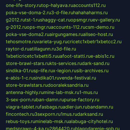
one-life-story.ru
top-halyava.ru
accounts112.ru
poka-vse-doma-2.ru
3-d-file.ru
hahahaharms.ru
g2012.ru
tst-1.ru
shaggy-cat.ru
opsmgr.ru
ev-gallery.ru
g-2012.ru
ops-mgr.ru
accounts-112.ru
csm-demo.ru
poka-vse-doma2.ru
airgungames.ru
allseo-host.ru
tehosmotre.ru
varieta-yug.ru
cricetc1xbetr1xbetcc2.ru
raytor-d.ru
atillagunn.ru
3d-file.ru
1xbeticricetc1xbetti5.ru
uafoot-statti.ru
e-abis1c.ru
store-brawl-stars.ru
kts-services.ru
dark-sand.ru
sindika-01.ru
sp-life.ru
x-legion.ru
sib-archives.ru
e-abis-1-c.ru
sindika01.ru
venda-festival.ru
store-brawlstars.ru
dooraleksandria.ru
antenna-highly.ru
mine-lab-msk.ru
1-mus.ru
3-sex-porn.ru
ban-damn.ru
purse-factory.ru
viagra-tablet.ru
fasbags.ru
adler-jun.ru
bandamn.ru
fincontech.ru
3sexporn.ru
1mus.ru
darksand.ru
rebus-toys.ru
minelab-msk.ru
alabuga-cityhotel.ru
medsprawo-4-ka.ru
2864420.ru
blagodarenie-spb.ru