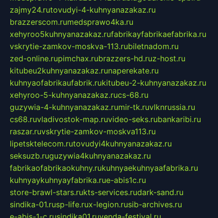
zajmy24.ru
tovudyi-4-kuhnyanazakaz.ru
brazzerscom.ru
medsprawo4ka.ru
xehyroo5kuhnyanazakaz.ru
fabrikayfabrikaefabrika.ru
vskrytie-zamkov-moskva-113.ru
biletnadom.ru
zed-online.ru
pimchax.ru
brazzers-hd.ru
z-host.ru
kitubeu2kuhnyanazakaz.ru
naperekate.ru
kuhnyaofabrikaufabrik.ru
kitubeu-2-kuhnyanazakaz.ru
xehyroo-5-kuhnyanazakaz.ru
cs-68.ru
guzywia-4-kuhnyanazakaz.ru
mir-tk.ru
vlknrussia.ru
cs68.ru
vladivostok-map.ru
video-seks.ru
bankaribi.ru
raszar.ru
vskrytie-zamkov-moskva113.ru
lipetsktelecom.ru
tovudyi4kuhnyanazakaz.ru
seksuzb.ru
guzywia4kuhnyanazakaz.ru
fabrikaofabrikaokuhny.ru
kuhnyaekuhnyaafabrika.ru
kuhnyaykuhnyayfabrika.ru
e-abis1c.ru
store-brawl-stars.ru
kts-services.ru
dark-sand.ru
sindika-01.ru
sp-life.ru
x-legion.ru
sib-archives.ru
e-abis-1-c.ru
sindika01.ru
venda-festival.ru