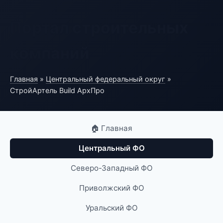
Портал строительных
компаний
Главная
»
Центральный федеральный округ
»
СтройАртель Build АрхПро
🏠 Главная
Центральный ФО
Северо-Западный ФО
Приволжский ФО
Уральский ФО