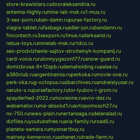
store-brawlstars.ru
dooraleksandria.ru
antenna-highly.ru
mine-lab-msk.ru
1-mus.ru
3-sex-porn.ru
ban-damn.ru
purse-factory.ru
viagra-tablet.ru
fasbags.ru
adler-jun.ru
bandamn.ru
fincontech.ru
3sexporn.ru
1mus.ru
darksand.ru
rebus-toys.ru
minelab-msk.ru
rtdco.ru
seo-prodvizhenie-sajtov-stroitelnyh-kompanij.ru
card-voice.ru
rulonnyygazon177.ru
snow-guard.ru
domizbrusa-9x12spb.ru
demaholding.ru
aalse.ru
a380club.ru
argentinamia.ru
perkoka.ru
movie-one.ru
perk-oka.ru
g-octopus.ru
sibarchives.ru
andreislyusar.ru
naruto-x.ru
pursefactory.ru
tor-lyubov-i-grom.ru
spayderhed-2022.ru
movieone.ru
evro-dez.ru
webamator.ru
ma-absolut1.ru
avtopomosch27.ru
nv-750.ru
news-plain.ru
nertansaga.ru
delanalad.ru
dizfiles.ru
youtubefree.ru
aria-family.ru
roadli.ru
planeta-samara.ru
mysmartbuy.ru
matrasy-kemerovo.ru
ashanet.ru
trade-farm.ru