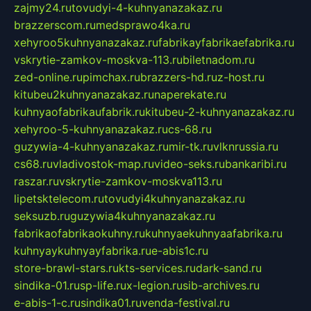
zajmy24.ru
tovudyi-4-kuhnyanazakaz.ru
brazzerscom.ru
medsprawo4ka.ru
xehyroo5kuhnyanazakaz.ru
fabrikayfabrikaefabrika.ru
vskrytie-zamkov-moskva-113.ru
biletnadom.ru
zed-online.ru
pimchax.ru
brazzers-hd.ru
z-host.ru
kitubeu2kuhnyanazakaz.ru
naperekate.ru
kuhnyaofabrikaufabrik.ru
kitubeu-2-kuhnyanazakaz.ru
xehyroo-5-kuhnyanazakaz.ru
cs-68.ru
guzywia-4-kuhnyanazakaz.ru
mir-tk.ru
vlknrussia.ru
cs68.ru
vladivostok-map.ru
video-seks.ru
bankaribi.ru
raszar.ru
vskrytie-zamkov-moskva113.ru
lipetsktelecom.ru
tovudyi4kuhnyanazakaz.ru
seksuzb.ru
guzywia4kuhnyanazakaz.ru
fabrikaofabrikaokuhny.ru
kuhnyaekuhnyaafabrika.ru
kuhnyaykuhnyayfabrika.ru
e-abis1c.ru
store-brawl-stars.ru
kts-services.ru
dark-sand.ru
sindika-01.ru
sp-life.ru
x-legion.ru
sib-archives.ru
e-abis-1-c.ru
sindika01.ru
venda-festival.ru