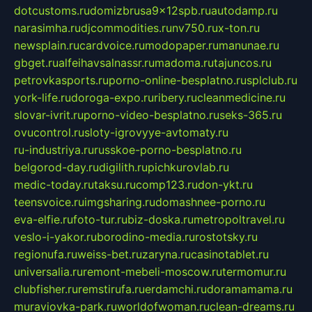
dotcustoms.ru
domizbrusa9x12spb.ru
autodamp.ru
narasimha.ru
djcommodities.ru
nv750.ru
x-ton.ru
newsplain.ru
cardvoice.ru
modopaper.ru
manunae.ru
gbget.ru
alfeihavsalnassr.ru
madoma.ru
tajuncos.ru
petrovkasports.ru
porno-online-besplatno.ru
splclub.ru
york-life.ru
doroga-expo.ru
ribery.ru
cleanmedicine.ru
slovar-ivrit.ru
porno-video-besplatno.ru
seks-365.ru
ovucontrol.ru
sloty-igrovyye-avtomaty.ru
ru-industriya.ru
russkoe-porno-besplatno.ru
belgorod-day.ru
digilith.ru
pichkurovlab.ru
medic-today.ru
taksu.ru
comp123.ru
don-ykt.ru
teensvoice.ru
imgsharing.ru
domashnee-porno.ru
eva-elfie.ru
foto-tur.ru
biz-doska.ru
metropoltravel.ru
veslo-i-yakor.ru
borodino-media.ru
rostotsky.ru
regionufa.ru
weiss-bet.ru
zaryna.ru
casinotablet.ru
universalia.ru
remont-mebeli-moscow.ru
termomur.ru
clubfisher.ru
remstirufa.ru
erdamchi.ru
doramamama.ru
muraviovka-park.ru
worldofwoman.ru
clean-dreams.ru