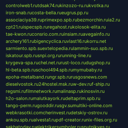
controlweb1.ru
tdsak74.ru
kinzozo-ru.ru
kvotka.ru
iron-snab.ru
costa-bella.ru
eugrus.pp.ru
associaciya39.ru
primexpo.spb.ru
bezmorchin.ru
ia2.ru
cpt21.ru
ispecspb.ru
regahost.ru
kolosok-elita.ru
tae-kwon.ru
consrio.com.ru
insiam.ru
avegainfo.ru
archery161.ru
bigencyclica.ru
vlast16.ru
korru.net
sarmiento.spb.su
extelopedia.ru
lammin-suo.spb.ru
iskatour.spb.ru
snpi.org.ru
running-line.ru
krygeva-spa.ru
chel.net.ru
rust-loco.ru
dugshop.ru
hl-beta.spb.ru
school494.spb.ru
mymubaby.ru
epoha-metalband.ru
ngr.spb.ru
rusgosnews.com
dieselvostok.ru
24hostel.msk.ru
w-dev.ru
f-ship.ru
regsmi.ru
filmnetwork.ru
malinasp.ru
kinosvin.ru
h2o-salon.ru
malutkayork.ru
deltaprim.spb.ru
tango-perm.ru
gooddir.ru
sgv.su
multiki-online.com
webkrasotki.com
cherinvest.ru
detskiy-ostrov.ru
ankou.spb.ru
alvesta1.ru
pdf-creator.ru
nix-files.org.ru
sakhatoday.ru
elektrikersymboler.ru
sputnikyes.ru