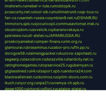
imshowtv.ru
mebel-v-tule.ru
mobtopik.ru
pcsecurity.net.ru
tool-sib.ru
multimetrunit.ru
sp-tour.ru
fan-cs.ru
santeh-russia.ru
symbian9.net.ru
DSHAIR.RU
tmmotors.spb.ru
xjocuricopii.com
musavtomat.msk.ru
obustrojdom.ru
sovetcik.ru
ybaranovskaya.ru
ppknews.ru
cult-alshei.ru
JAPANRUSSIA.RU
proekciyamebel.ru
imper-finans.ru
rim.org.ru
glamourai.ru
brassminus.ru
zabor-pro.ru
ftn.pp.ru
dorogoe58.ru
laimengpacker.ru
kuzova-zapchasti.ru
sageerp.ru
taxodrom.ru
dsrazvitie.ru
hardcity.net.ru
ratinghomegames.ru
topservice25.ru
gubernyan.ru
gtglasslined.ru
ii4.ru
tssport.spb.ru
andorra24.com
blackwallstreet.ru
oboimos.ru
optim-doors.com.ru
ikuch.ru
nycr.org.ru
npa21.ru
vremya-ch.spb.ru
desert000.ru
ivtorgi.ru
ifiori.ru
catalog-statei.ru
dcv.org.ru
spetsmaster174.ru
ipkameryhiseeu.ru
dum26.ru
ruspol.spb.ru
fr-opendp.ru
kam-solnyshko.ru