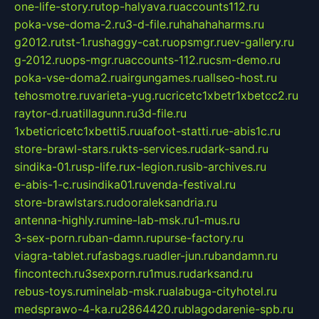
one-life-story.ru
top-halyava.ru
accounts112.ru
poka-vse-doma-2.ru
3-d-file.ru
hahahaharms.ru
g2012.ru
tst-1.ru
shaggy-cat.ru
opsmgr.ru
ev-gallery.ru
g-2012.ru
ops-mgr.ru
accounts-112.ru
csm-demo.ru
poka-vse-doma2.ru
airgungames.ru
allseo-host.ru
tehosmotre.ru
varieta-yug.ru
cricetc1xbetr1xbetcc2.ru
raytor-d.ru
atillagunn.ru
3d-file.ru
1xbeticricetc1xbetti5.ru
uafoot-statti.ru
e-abis1c.ru
store-brawl-stars.ru
kts-services.ru
dark-sand.ru
sindika-01.ru
sp-life.ru
x-legion.ru
sib-archives.ru
e-abis-1-c.ru
sindika01.ru
venda-festival.ru
store-brawlstars.ru
dooraleksandria.ru
antenna-highly.ru
mine-lab-msk.ru
1-mus.ru
3-sex-porn.ru
ban-damn.ru
purse-factory.ru
viagra-tablet.ru
fasbags.ru
adler-jun.ru
bandamn.ru
fincontech.ru
3sexporn.ru
1mus.ru
darksand.ru
rebus-toys.ru
minelab-msk.ru
alabuga-cityhotel.ru
medsprawo-4-ka.ru
2864420.ru
blagodarenie-spb.ru