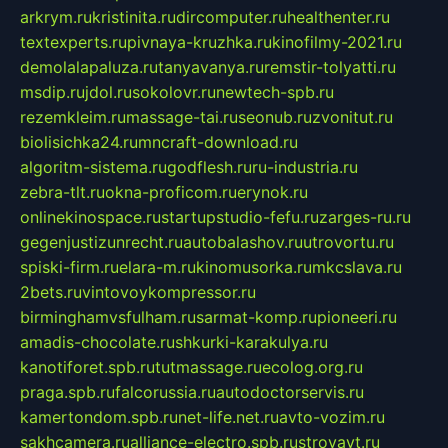
arkrym.ru
kristinita.ru
dircomputer.ru
healthenter.ru
textexperts.ru
pivnaya-kruzhka.ru
kinofilmy-2021.ru
demolalapaluza.ru
tanyavanya.ru
remstir-tolyatti.ru
msdip.ru
jdol.ru
sokolovr.ru
newtech-spb.ru
rezemkleim.ru
massage-tai.ru
seonub.ru
zvonitut.ru
biolisichka24.ru
mncraft-download.ru
algoritm-sistema.ru
godflesh.ru
ru-industria.ru
zebra-tlt.ru
okna-proficom.ru
erynok.ru
onlinekinospace.ru
startupstudio-fefu.ru
zarges-ru.ru
gegenjustizunrecht.ru
autobalashov.ru
utrovortu.ru
spiski-firm.ru
elara-m.ru
kinomusorka.ru
mkcslava.ru
2bets.ru
vintovoykompressor.ru
birminghamvsfulham.ru
sarmat-komp.ru
pioneeri.ru
amadis-chocolate.ru
shkurki-karakulya.ru
kanotiforet.spb.ru
tutmassage.ru
ecolog.org.ru
praga.spb.ru
falcorussia.ru
autodoctorservis.ru
kamertondom.spb.ru
net-life.net.ru
avto-vozim.ru
sakhcamera.ru
alliance-electro.spb.ru
stroyavt.ru