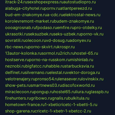
itrack-24.ru
sexshopexpress.ru
autostudiopro.ru
alabuga-cityhotel.ru
pornv.ru
atlantpereezd.ru
bud-em-znakomye.ru
a-cdc.ru
elektrostal-news.ru
korolevremont-market.ru
budem-znakomye.ru
oooagrosnab.ru
fpodaso.ru
emfire.ru
pro-otdelky.ru
ukrasotki.ru
seksuzbek.ru
seks-uzbek.ru
porno-vk.ru
sovratili.ru
olecoon.ru
vd-dosug.ru
adonyev.ru
rbc-news.ru
porno-skvirt.ru
krospr.ru
13autor-kolonka.ru
sormol.ru
2rich.ru
hostel-65.ru
hostserve.ru
porno-na-russkom.ru
mishinlab.ru
neznobi.ru
bigfatcc.ru
habble.ru
starbucksvia.ru
delfinet.ru
silvernano.ru
elestal.ru
vektor-doroga.ru
velotrenajery.ru
pronso54.ru
lenasever.ru
lovinskix.ru
show-pets.ru
smartnews03.ru
discofoxworld.ru
miraclecoon.ru
pongup.ru
hostel65.ru
liura.ru
glasspb.ru
firehunters.ru
gribowo.ru
gnalis.ru
bulkitula.ru
hometown-france.ru
1-xbeticricetc-1-xbetti-5.ru
shop-garena.ru
cricetc-1-xbetr-1-xbetcc-2.ru