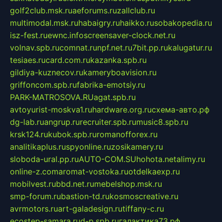
golf2club.msk.ru
aeforums.ru
zallclub.ru
multimodal.msk.ru
habaigry.ru
haikko.ru
sobakopedia.ru
isz-fest.ru
ewnc.info
screensaver-clock.net.ru
volnav.spb.ru
comnat.ru
npf.net.ru
7bit.pp.ru
kalugatur.ru
tesiaes.ru
card.com.ru
kazanka.spb.ru
gildiya-kuznecov.ru
kameryboavision.ru
griffoncom.spb.ru
fabrika-emotsiy.ru
PARK-MATROSOVA.RU
agat.spb.ru
avtoyurist-moskva1.ru
hardware.org.ru
схема-авто.рф
dg-lab.ru
angrup.ru
recruiter.spb.ru
music8.spb.ru
krsk124.ru
kubok.spb.ru
romanofforex.ru
analitikaplus.ru
spyonline.ru
zosikamery.ru
sloboda-ural.pp.ru
AUTO-COM.SU
hohota.net
alimy.ru
online-z.com
aromat-vostoka.ru
otdelkaexp.ru
mobilvest.ru
bbd.net.ru
mebelshop.msk.ru
smp-forum.ru
bastion-td.ru
kosmoscreative.ru
avrmotors.ru
art-galadesign.ru
tiffany-c.ru
ecostep-samara.ru
d-p.spb.ru
галактика73.рф