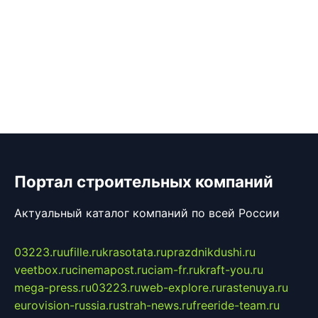
Портал строительных компаний
Актуальный каталог компаний по всей России
03223.ru
ufille.ru
krasotata.ru
prazdnikdushi.ru
veetbox.ru
cinemapost.ru
ciam-fr.ru
kraft-you.ru
mega-press.ru
03223.ru
web-explore.ru
rastenuya.ru
eurovision-russia.ru
strah-news.ru
freeride-team.ru