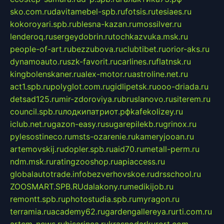
sko.com.ru
davitamebel-spb.ru
fotsis.ru
tesiaes.ru
kokoroyari.spb.ru
blesna-kazan.ru
mossilver.ru
lenderoq.ru
sergeydobrin.ru
tochkazvuka.msk.ru
people-of-art.ru
bezzubova.ru
clubtibet.ru
orior-aks.ru
dynamoauto.ru
szk-favorit.ru
carlines.ru
flatnsk.ru
kingbolenskaner.ru
alex-motor.ru
astroline.net.ru
act1.spb.ru
polyglot.com.ru
gidlipetsk.ru
ooo-driada.ru
detsad125.ru
mir-zdoroviya.ru
bruslanovo.ru
siterem.ru
council.spb.ru
лодкипатриот.рф
kafekolizey.ru
iclub.net.ru
gazon-easy.ru
sugarepilekb.ru
grinox.ru
pylesostineco.ru
msts-ozarenie.ru
kameryjooan.ru
artemovskij.ru
dopler.spb.ru
aid70.ru
metall-perm.ru
ndm.msk.ru
ratingzooshop.ru
apiaccess.ru
globalautotrade.info
bezverhovskoe.ru
drsschool.ru
ZOOSMART.SPB.RU
dalakony.ru
medikijob.ru
remontt.spb.ru
photostudia.spb.ru
myragon.ru
terramia.ru
academy62.ru
gardengallereya.ru
rti.com.ru
artem-news.ru
biserinca.ru
krasnodarkurort.com