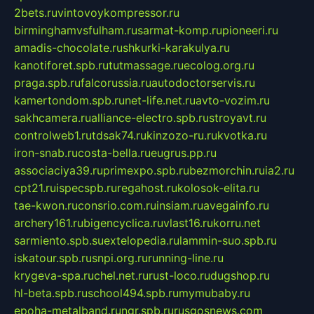
2bets.ru
vintovoykompressor.ru
birminghamvsfulham.ru
sarmat-komp.ru
pioneeri.ru
amadis-chocolate.ru
shkurki-karakulya.ru
kanotiforet.spb.ru
tutmassage.ru
ecolog.org.ru
praga.spb.ru
falcorussia.ru
autodoctorservis.ru
kamertondom.spb.ru
net-life.net.ru
avto-vozim.ru
sakhcamera.ru
alliance-electro.spb.ru
stroyavt.ru
controlweb1.ru
tdsak74.ru
kinzozo-ru.ru
kvotka.ru
iron-snab.ru
costa-bella.ru
eugrus.pp.ru
associaciya39.ru
primexpo.spb.ru
bezmorchin.ru
ia2.ru
cpt21.ru
ispecspb.ru
regahost.ru
kolosok-elita.ru
tae-kwon.ru
consrio.com.ru
insiam.ru
avegainfo.ru
archery161.ru
bigencyclica.ru
vlast16.ru
korru.net
sarmiento.spb.su
extelopedia.ru
lammin-suo.spb.ru
iskatour.spb.ru
snpi.org.ru
running-line.ru
krygeva-spa.ru
chel.net.ru
rust-loco.ru
dugshop.ru
hl-beta.spb.ru
school494.spb.ru
mymubaby.ru
epoha-metalband.ru
ngr.spb.ru
rusgosnews.com