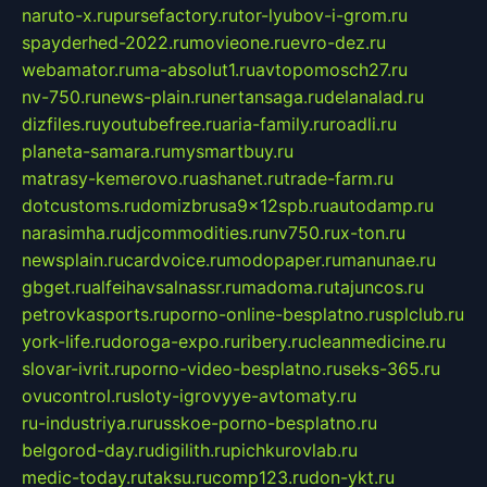
naruto-x.ru
pursefactory.ru
tor-lyubov-i-grom.ru
spayderhed-2022.ru
movieone.ru
evro-dez.ru
webamator.ru
ma-absolut1.ru
avtopomosch27.ru
nv-750.ru
news-plain.ru
nertansaga.ru
delanalad.ru
dizfiles.ru
youtubefree.ru
aria-family.ru
roadli.ru
planeta-samara.ru
mysmartbuy.ru
matrasy-kemerovo.ru
ashanet.ru
trade-farm.ru
dotcustoms.ru
domizbrusa9x12spb.ru
autodamp.ru
narasimha.ru
djcommodities.ru
nv750.ru
x-ton.ru
newsplain.ru
cardvoice.ru
modopaper.ru
manunae.ru
gbget.ru
alfeihavsalnassr.ru
madoma.ru
tajuncos.ru
petrovkasports.ru
porno-online-besplatno.ru
splclub.ru
york-life.ru
doroga-expo.ru
ribery.ru
cleanmedicine.ru
slovar-ivrit.ru
porno-video-besplatno.ru
seks-365.ru
ovucontrol.ru
sloty-igrovyye-avtomaty.ru
ru-industriya.ru
russkoe-porno-besplatno.ru
belgorod-day.ru
digilith.ru
pichkurovlab.ru
medic-today.ru
taksu.ru
comp123.ru
don-ykt.ru