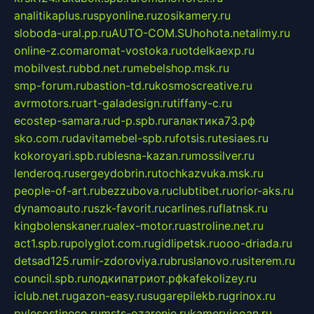
analitikaplus.ru
spyonline.ru
zosikamery.ru
sloboda-ural.pp.ru
AUTO-COM.SU
hohota.net
alimy.ru
online-z.com
aromat-vostoka.ru
otdelkaexp.ru
mobilvest.ru
bbd.net.ru
mebelshop.msk.ru
smp-forum.ru
bastion-td.ru
kosmoscreative.ru
avrmotors.ru
art-galadesign.ru
tiffany-c.ru
ecostep-samara.ru
d-p.spb.ru
галактика73.рф
sko.com.ru
davitamebel-spb.ru
fotsis.ru
tesiaes.ru
kokoroyari.spb.ru
blesna-kazan.ru
mossilver.ru
lenderoq.ru
sergeydobrin.ru
tochkazvuka.msk.ru
people-of-art.ru
bezzubova.ru
clubtibet.ru
orior-aks.ru
dynamoauto.ru
szk-favorit.ru
carlines.ru
flatnsk.ru
kingbolenskaner.ru
alex-motor.ru
astroline.net.ru
act1.spb.ru
polyglot.com.ru
gidlipetsk.ru
ooo-driada.ru
detsad125.ru
mir-zdoroviya.ru
bruslanovo.ru
siterem.ru
council.spb.ru
лодкипатриот.рф
kafekolizey.ru
iclub.net.ru
gazon-easy.ru
sugarepilekb.ru
grinox.ru
pylesostineco.ru
msts-ozarenie.ru
kameryjooan.ru