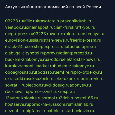
Актуальный каталог компаний по всей России
03223.ru
ufille.ru
krasotata.ru
prazdnikdushi.ru
veetbox.ru
cinemapost.ru
ciam-fr.ru
kraft-you.ru
mega-press.ru
03223.ru
web-explore.ru
rastenuya.ru
eurovision-russia.ru
strah-news.ru
freeride-team.ru
itrack-24.ru
sexshopexpress.ru
autostudiopro.ru
alabuga-cityhotel.ru
pornv.ru
atlantpereezd.ru
bud-em-znakomye.ru
a-cdc.ru
elektrostal-news.ru
korolevremont-market.ru
budem-znakomye.ru
oooagrosnab.ru
fpodaso.ru
emfire.ru
pro-otdelky.ru
ukrasotki.ru
seksuzbek.ru
seks-uzbek.ru
porno-vk.ru
sovratili.ru
olecoon.ru
vd-dosug.ru
adonyev.ru
rbc-news.ru
porno-skvirt.ru
krospr.ru
13autor-kolonka.ru
sormol.ru
2rich.ru
hostel-65.ru
hostserve.ru
porno-na-russkom.ru
mishinlab.ru
neznobi.ru
bigfatcc.ru
habble.ru
starbucksvia.ru