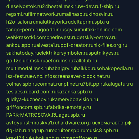
dieselvostok.ru
24hostel.msk.ru
w-dev.ru
f-ship.ru
regsmi.ru
filmnetwork.ru
malinasp.ru
kinosvin.ru
h2o-salon.ru
malutkayork.ru
deltaprim.spb.ru
tango-perm.ru
gooddir.ru
sgv.su
multiki-online.com
webkrasotki.com
cherinvest.ru
detskiy-ostrov.ru
ankou.spb.ru
alvesta1.ru
pdf-creator.ru
nix-files.org.ru
sakhatoday.ru
elektrikersymboler.ru
sputnikyes.ru
golf2club.msk.ru
aeforums.ru
zallclub.ru
multimodal.msk.ru
habaigry.ru
haikko.ru
sobakopedia.ru
isz-fest.ru
ewnc.info
screensaver-clock.net.ru
volnav.spb.ru
comnat.ru
npf.net.ru
7bit.pp.ru
kalugatur.ru
tesiaes.ru
card.com.ru
kazanka.spb.ru
gildiya-kuznecov.ru
kameryboavision.ru
griffoncom.spb.ru
fabrika-emotsiy.ru
PARK-MATROSOVA.RU
agat.spb.ru
avtoyurist-moskva1.ru
hardware.org.ru
схема-авто.рф
dg-lab.ru
angrup.ru
recruiter.spb.ru
music8.spb.ru
krsk124.ru
kubok.spb.ru
romanofforex.ru