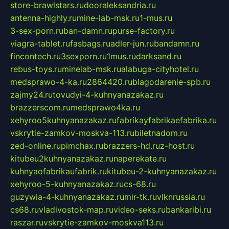
store-brawlstars.ru
dooraleksandria.ru
antenna-highly.ru
mine-lab-msk.ru
1-mus.ru
3-sex-porn.ru
ban-damn.ru
purse-factory.ru
viagra-tablet.ru
fasbags.ru
adler-jun.ru
bandamn.ru
fincontech.ru
3sexporn.ru
1mus.ru
darksand.ru
rebus-toys.ru
minelab-msk.ru
alabuga-cityhotel.ru
medsprawo-4-ka.ru
2864420.ru
blagodarenie-spb.ru
zajmy24.ru
tovudyi-4-kuhnyanazakaz.ru
brazzerscom.ru
medsprawo4ka.ru
xehyroo5kuhnyanazakaz.ru
fabrikayfabrikaefabrika.ru
vskrytie-zamkov-moskva-113.ru
biletnadom.ru
zed-online.ru
pimchax.ru
brazzers-hd.ru
z-host.ru
kitubeu2kuhnyanazakaz.ru
naperekate.ru
kuhnyaofabrikaufabrik.ru
kitubeu-2-kuhnyanazakaz.ru
xehyroo-5-kuhnyanazakaz.ru
cs-68.ru
guzywia-4-kuhnyanazakaz.ru
mir-tk.ru
vlknrussia.ru
cs68.ru
vladivostok-map.ru
video-seks.ru
bankaribi.ru
raszar.ru
vskrytie-zamkov-moskva113.ru