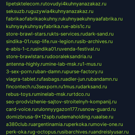
lipetsktelecom.ru
tovudyi4kuhnyanazakaz.ru
seksuzb.ru
guzywia4kuhnyanazakaz.ru
fabrikaofabrikaokuhny.ru
kuhnyaekuhnyaafabrika.ru
kuhnyaykuhnyayfabrika.ru
e-abis1c.ru
store-brawl-stars.ru
kts-services.ru
dark-sand.ru
sindika-01.ru
sp-life.ru
x-legion.ru
sib-archives.ru
e-abis-1-c.ru
sindika01.ru
venda-festival.ru
store-brawlstars.ru
dooraleksandria.ru
antenna-highly.ru
mine-lab-msk.ru
1-mus.ru
3-sex-porn.ru
ban-damn.ru
purse-factory.ru
viagra-tablet.ru
fasbags.ru
adler-jun.ru
bandamn.ru
fincontech.ru
3sexporn.ru
1mus.ru
darksand.ru
rebus-toys.ru
minelab-msk.ru
rtdco.ru
seo-prodvizhenie-sajtov-stroitelnyh-kompanij.ru
card-voice.ru
rulonnyygazon177.ru
snow-guard.ru
domizbrusa-9x12spb.ru
demaholding.ru
aalse.ru
a380club.ru
argentinamia.ru
perkoka.ru
movie-one.ru
perk-oka.ru
g-octopus.ru
sibarchives.ru
andreislyusar.ru