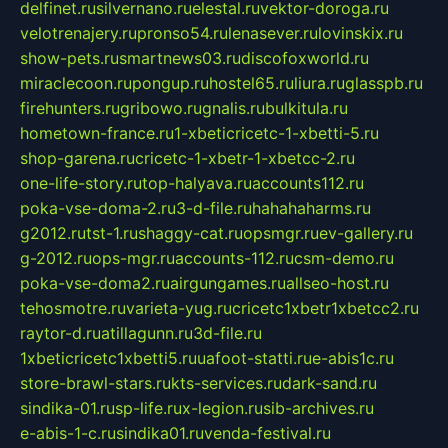
delfinet.ru
silvernano.ru
elestal.ru
vektor-doroga.ru
velotrenajery.ru
pronso54.ru
lenasever.ru
lovinskix.ru
show-pets.ru
smartnews03.ru
discofoxworld.ru
miraclecoon.ru
pongup.ru
hostel65.ru
liura.ru
glasspb.ru
firehunters.ru
gribowo.ru
gnalis.ru
bulkitula.ru
hometown-france.ru
1-xbeticricetc-1-xbetti-5.ru
shop-garena.ru
cricetc-1-xbetr-1-xbetcc-2.ru
one-life-story.ru
top-halyava.ru
accounts112.ru
poka-vse-doma-2.ru
3-d-file.ru
hahahaharms.ru
g2012.ru
tst-1.ru
shaggy-cat.ru
opsmgr.ru
ev-gallery.ru
g-2012.ru
ops-mgr.ru
accounts-112.ru
csm-demo.ru
poka-vse-doma2.ru
airgungames.ru
allseo-host.ru
tehosmotre.ru
varieta-yug.ru
cricetc1xbetr1xbetcc2.ru
raytor-d.ru
atillagunn.ru
3d-file.ru
1xbeticricetc1xbetti5.ru
uafoot-statti.ru
e-abis1c.ru
store-brawl-stars.ru
kts-services.ru
dark-sand.ru
sindika-01.ru
sp-life.ru
x-legion.ru
sib-archives.ru
e-abis-1-c.ru
sindika01.ru
venda-festival.ru