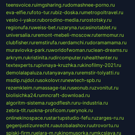
teensvoice.ru
imgsharing.ru
domashnee-porno.ru
eva-elfie.ru
foto-tur.ru
biz-doska.ru
metropoltravel.ru
veslo-i-yakor.ru
borodino-media.ru
rostotsky.ru
regionufa.ru
weiss-bet.ru
zaryna.ru
casinotablet.ru
universalia.ru
remont-mebeli-moscow.ru
termomur.ru
clubfisher.ru
remstirufa.ru
erdamchi.ru
doramamama.ru
muraviovka-park.ru
worldofwoman.ru
clean-dreams.ru
arkrym.ru
kristinita.ru
dircomputer.ru
healthenter.ru
textexperts.ru
pivnaya-kruzhka.ru
kinofilmy-2021.ru
demolalapaluza.ru
tanyavanya.ru
remstir-tolyatti.ru
msdip.ru
jdol.ru
sokolovr.ru
newtech-spb.ru
rezemkleim.ru
massage-tai.ru
seonub.ru
zvonitut.ru
biolisichka24.ru
mncraft-download.ru
algoritm-sistema.ru
godflesh.ru
ru-industria.ru
zebra-tlt.ru
okna-proficom.ru
erynok.ru
onlinekinospace.ru
startupstudio-fefu.ru
zarges-ru.ru
gegenjustizunrecht.ru
autobalashov.ru
utrovortu.ru
spiski-firm.ru
elara-m.ru
kinomusorka.ru
mkcslava.ru