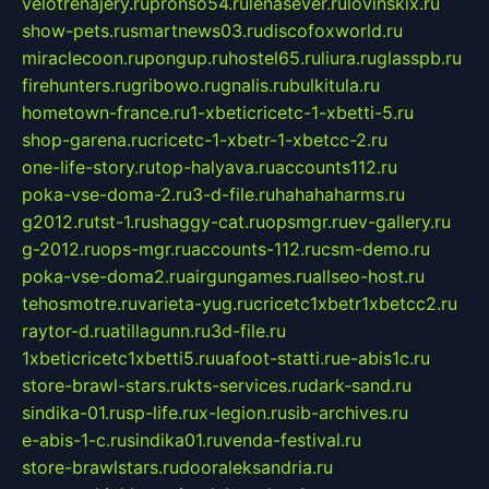
velotrenajery.ru
pronso54.ru
lenasever.ru
lovinskix.ru
show-pets.ru
smartnews03.ru
discofoxworld.ru
miraclecoon.ru
pongup.ru
hostel65.ru
liura.ru
glasspb.ru
firehunters.ru
gribowo.ru
gnalis.ru
bulkitula.ru
hometown-france.ru
1-xbeticricetc-1-xbetti-5.ru
shop-garena.ru
cricetc-1-xbetr-1-xbetcc-2.ru
one-life-story.ru
top-halyava.ru
accounts112.ru
poka-vse-doma-2.ru
3-d-file.ru
hahahaharms.ru
g2012.ru
tst-1.ru
shaggy-cat.ru
opsmgr.ru
ev-gallery.ru
g-2012.ru
ops-mgr.ru
accounts-112.ru
csm-demo.ru
poka-vse-doma2.ru
airgungames.ru
allseo-host.ru
tehosmotre.ru
varieta-yug.ru
cricetc1xbetr1xbetcc2.ru
raytor-d.ru
atillagunn.ru
3d-file.ru
1xbeticricetc1xbetti5.ru
uafoot-statti.ru
e-abis1c.ru
store-brawl-stars.ru
kts-services.ru
dark-sand.ru
sindika-01.ru
sp-life.ru
x-legion.ru
sib-archives.ru
e-abis-1-c.ru
sindika01.ru
venda-festival.ru
store-brawlstars.ru
dooraleksandria.ru