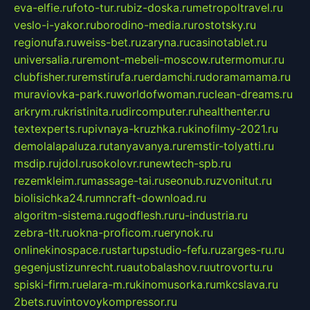
eva-elfie.ru
foto-tur.ru
biz-doska.ru
metropoltravel.ru
veslo-i-yakor.ru
borodino-media.ru
rostotsky.ru
regionufa.ru
weiss-bet.ru
zaryna.ru
casinotablet.ru
universalia.ru
remont-mebeli-moscow.ru
termomur.ru
clubfisher.ru
remstirufa.ru
erdamchi.ru
doramamama.ru
muraviovka-park.ru
worldofwoman.ru
clean-dreams.ru
arkrym.ru
kristinita.ru
dircomputer.ru
healthenter.ru
textexperts.ru
pivnaya-kruzhka.ru
kinofilmy-2021.ru
demolalapaluza.ru
tanyavanya.ru
remstir-tolyatti.ru
msdip.ru
jdol.ru
sokolovr.ru
newtech-spb.ru
rezemkleim.ru
massage-tai.ru
seonub.ru
zvonitut.ru
biolisichka24.ru
mncraft-download.ru
algoritm-sistema.ru
godflesh.ru
ru-industria.ru
zebra-tlt.ru
okna-proficom.ru
erynok.ru
onlinekinospace.ru
startupstudio-fefu.ru
zarges-ru.ru
gegenjustizunrecht.ru
autobalashov.ru
utrovortu.ru
spiski-firm.ru
elara-m.ru
kinomusorka.ru
mkcslava.ru
2bets.ru
vintovoykompressor.ru