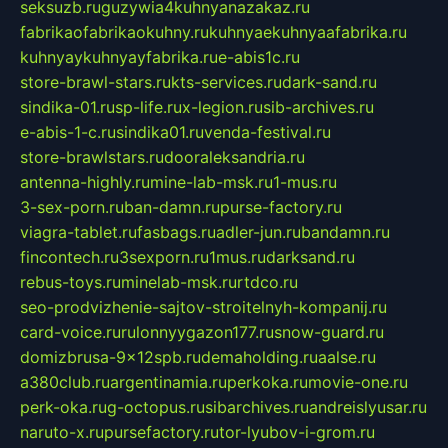
seksuzb.ru
guzywia4kuhnyanazakaz.ru
fabrikaofabrikaokuhny.ru
kuhnyaekuhnyaafabrika.ru
kuhnyaykuhnyayfabrika.ru
e-abis1c.ru
store-brawl-stars.ru
kts-services.ru
dark-sand.ru
sindika-01.ru
sp-life.ru
x-legion.ru
sib-archives.ru
e-abis-1-c.ru
sindika01.ru
venda-festival.ru
store-brawlstars.ru
dooraleksandria.ru
antenna-highly.ru
mine-lab-msk.ru
1-mus.ru
3-sex-porn.ru
ban-damn.ru
purse-factory.ru
viagra-tablet.ru
fasbags.ru
adler-jun.ru
bandamn.ru
fincontech.ru
3sexporn.ru
1mus.ru
darksand.ru
rebus-toys.ru
minelab-msk.ru
rtdco.ru
seo-prodvizhenie-sajtov-stroitelnyh-kompanij.ru
card-voice.ru
rulonnyygazon177.ru
snow-guard.ru
domizbrusa-9x12spb.ru
demaholding.ru
aalse.ru
a380club.ru
argentinamia.ru
perkoka.ru
movie-one.ru
perk-oka.ru
g-octopus.ru
sibarchives.ru
andreislyusar.ru
naruto-x.ru
pursefactory.ru
tor-lyubov-i-grom.ru