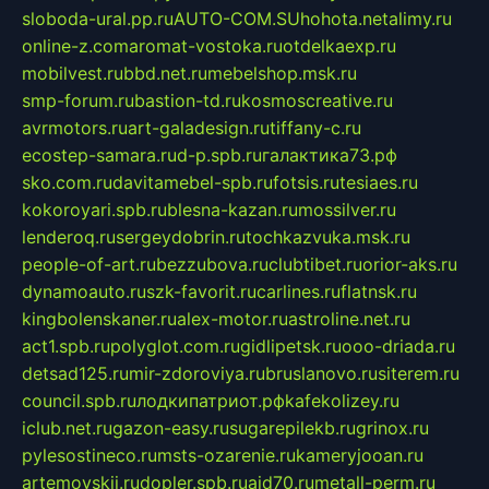
sloboda-ural.pp.ru
AUTO-COM.SU
hohota.net
alimy.ru
online-z.com
aromat-vostoka.ru
otdelkaexp.ru
mobilvest.ru
bbd.net.ru
mebelshop.msk.ru
smp-forum.ru
bastion-td.ru
kosmoscreative.ru
avrmotors.ru
art-galadesign.ru
tiffany-c.ru
ecostep-samara.ru
d-p.spb.ru
галактика73.рф
sko.com.ru
davitamebel-spb.ru
fotsis.ru
tesiaes.ru
kokoroyari.spb.ru
blesna-kazan.ru
mossilver.ru
lenderoq.ru
sergeydobrin.ru
tochkazvuka.msk.ru
people-of-art.ru
bezzubova.ru
clubtibet.ru
orior-aks.ru
dynamoauto.ru
szk-favorit.ru
carlines.ru
flatnsk.ru
kingbolenskaner.ru
alex-motor.ru
astroline.net.ru
act1.spb.ru
polyglot.com.ru
gidlipetsk.ru
ooo-driada.ru
detsad125.ru
mir-zdoroviya.ru
bruslanovo.ru
siterem.ru
council.spb.ru
лодкипатриот.рф
kafekolizey.ru
iclub.net.ru
gazon-easy.ru
sugarepilekb.ru
grinox.ru
pylesostineco.ru
msts-ozarenie.ru
kameryjooan.ru
artemovskij.ru
dopler.spb.ru
aid70.ru
metall-perm.ru