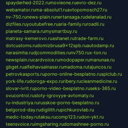
spayderhed-2022.ru
movieone.ru
evro-dez.ru
webamator.ru
ma-absolut1.ru
avtopomosch27.ru
nv-750.ru
news-plain.ru
nertansaga.ru
delanalad.ru
dizfiles.ru
youtubefree.ru
aria-family.ru
roadli.ru
planeta-samara.ru
mysmartbuy.ru
matrasy-kemerovo.ru
ashanet.ru
trade-farm.ru
dotcustoms.ru
domizbrusa9x12spb.ru
autodamp.ru
narasimha.ru
djcommodities.ru
nv750.ru
x-ton.ru
newsplain.ru
cardvoice.ru
modopaper.ru
manunae.ru
gbget.ru
alfeihavsalnassr.ru
madoma.ru
tajuncos.ru
petrovkasports.ru
porno-online-besplatno.ru
splclub.ru
york-life.ru
doroga-expo.ru
ribery.ru
cleanmedicine.ru
slovar-ivrit.ru
porno-video-besplatno.ru
seks-365.ru
ovucontrol.ru
sloty-igrovyye-avtomaty.ru
ru-industriya.ru
russkoe-porno-besplatno.ru
belgorod-day.ru
digilith.ru
pichkurovlab.ru
medic-today.ru
taksu.ru
comp123.ru
don-ykt.ru
teensvoice.ru
imgsharing.ru
domashnee-porno.ru