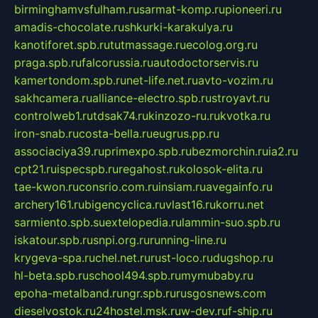
birminghamvsfulham.ru
sarmat-komp.ru
pioneeri.ru
amadis-chocolate.ru
shkurki-karakulya.ru
kanotiforet.spb.ru
tutmassage.ru
ecolog.org.ru
praga.spb.ru
falcorussia.ru
autodoctorservis.ru
kamertondom.spb.ru
net-life.net.ru
avto-vozim.ru
sakhcamera.ru
alliance-electro.spb.ru
stroyavt.ru
controlweb1.ru
tdsak74.ru
kinzozo-ru.ru
kvotka.ru
iron-snab.ru
costa-bella.ru
eugrus.pp.ru
associaciya39.ru
primexpo.spb.ru
bezmorchin.ru
ia2.ru
cpt21.ru
ispecspb.ru
regahost.ru
kolosok-elita.ru
tae-kwon.ru
consrio.com.ru
insiam.ru
avegainfo.ru
archery161.ru
bigencyclica.ru
vlast16.ru
korru.net
sarmiento.spb.su
extelopedia.ru
lammin-suo.spb.ru
iskatour.spb.ru
snpi.org.ru
running-line.ru
krygeva-spa.ru
chel.net.ru
rust-loco.ru
dugshop.ru
hl-beta.spb.ru
school494.spb.ru
mymubaby.ru
epoha-metalband.ru
ngr.spb.ru
rusgosnews.com
dieselvostok.ru
24hostel.msk.ru
w-dev.ru
f-ship.ru