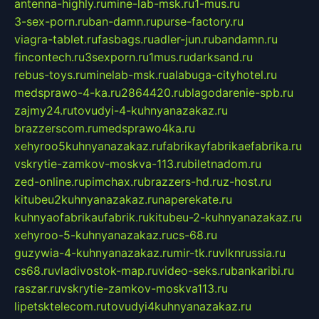
antenna-highly.ru
mine-lab-msk.ru
1-mus.ru
3-sex-porn.ru
ban-damn.ru
purse-factory.ru
viagra-tablet.ru
fasbags.ru
adler-jun.ru
bandamn.ru
fincontech.ru
3sexporn.ru
1mus.ru
darksand.ru
rebus-toys.ru
minelab-msk.ru
alabuga-cityhotel.ru
medsprawo-4-ka.ru
2864420.ru
blagodarenie-spb.ru
zajmy24.ru
tovudyi-4-kuhnyanazakaz.ru
brazzerscom.ru
medsprawo4ka.ru
xehyroo5kuhnyanazakaz.ru
fabrikayfabrikaefabrika.ru
vskrytie-zamkov-moskva-113.ru
biletnadom.ru
zed-online.ru
pimchax.ru
brazzers-hd.ru
z-host.ru
kitubeu2kuhnyanazakaz.ru
naperekate.ru
kuhnyaofabrikaufabrik.ru
kitubeu-2-kuhnyanazakaz.ru
xehyroo-5-kuhnyanazakaz.ru
cs-68.ru
guzywia-4-kuhnyanazakaz.ru
mir-tk.ru
vlknrussia.ru
cs68.ru
vladivostok-map.ru
video-seks.ru
bankaribi.ru
raszar.ru
vskrytie-zamkov-moskva113.ru
lipetsktelecom.ru
tovudyi4kuhnyanazakaz.ru