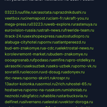
03223.ru
ufille.ru
krasotata.ru
prazdnikdushi.ru
veetbox.ru
cinemapost.ru
ciam-fr.ru
kraft-you.ru
mega-press.ru
03223.ru
web-explore.ru
rastenuya.ru
eurovision-russia.ru
strah-news.ru
freeride-team.ru
itrack-24.ru
sexshopexpress.ru
autostudiopro.ru
alabuga-cityhotel.ru
pornv.ru
atlantpereezd.ru
bud-em-znakomye.ru
a-cdc.ru
elektrostal-news.ru
korolevremont-market.ru
budem-znakomye.ru
oooagrosnab.ru
fpodaso.ru
emfire.ru
pro-otdelky.ru
ukrasotki.ru
seksuzbek.ru
seks-uzbek.ru
porno-vk.ru
sovratili.ru
olecoon.ru
vd-dosug.ru
adonyev.ru
rbc-news.ru
porno-skvirt.ru
krospr.ru
13autor-kolonka.ru
sormol.ru
2rich.ru
hostel-65.ru
hostserve.ru
porno-na-russkom.ru
mishinlab.ru
neznobi.ru
bigfatcc.ru
habble.ru
starbucksvia.ru
delfinet.ru
silvernano.ru
elestal.ru
vektor-doroga.ru