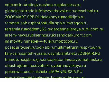
ndm.msk.ru
ratingzooshop.ru
apiaccess.ru
globalautotrade.info
bezverhovskoe.ru
drsschool.ru
ZOOSMART.SPB.RU
dalakony.ru
medikijob.ru
remontt.spb.ru
photostudia.spb.ru
myragon.ru
terramia.ru
academy62.ru
gardengallereya.ru
rti.com.ru
artem-news.ru
biserinca.ru
krasnodarkurort.com
imshowtv.ru
mebel-v-tule.ru
mobtopik.ru
pcsecurity.net.ru
tool-sib.ru
multimetrunit.ru
sp-tour.ru
fan-cs.ru
santeh-russia.ru
symbian9.net.ru
DSHAIR.RU
tmmotors.spb.ru
xjocuricopii.com
musavtomat.msk.ru
obustrojdom.ru
sovetcik.ru
ybaranovskaya.ru
ppknews.ru
cult-alshei.ru
JAPANRUSSIA.RU
proekciyamebel.ru
imper-finans.ru
rim.org.ru
glamourai.ru
brassminus.ru
zabor-pro.ru
ftn.pp.ru
dorogoe58.ru
laimengpacker.ru
kuzova-zapchasti.ru
sageerp.ru
taxodrom.ru
dsrazvitie.ru
hardcity.net.ru
ratinghomegames.ru
topservice25.ru
gubernyan.ru
gtglasslined.ru
ii4.ru
tssport.spb.ru
andorra24.com