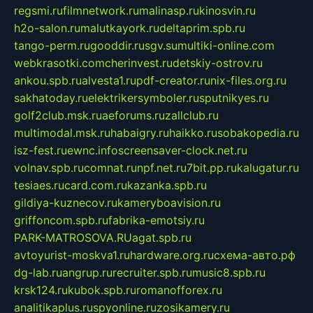
regsmi.ru
filmnetwork.ru
malinasp.ru
kinosvin.ru
h2o-salon.ru
malutkayork.ru
deltaprim.spb.ru
tango-perm.ru
gooddir.ru
sgv.su
multiki-online.com
webkrasotki.com
cherinvest.ru
detskiy-ostrov.ru
ankou.spb.ru
alvesta1.ru
pdf-creator.ru
nix-files.org.ru
sakhatoday.ru
elektrikersymboler.ru
sputnikyes.ru
golf2club.msk.ru
aeforums.ru
zallclub.ru
multimodal.msk.ru
habaigry.ru
haikko.ru
sobakopedia.ru
isz-fest.ru
ewnc.info
screensaver-clock.net.ru
volnav.spb.ru
comnat.ru
npf.net.ru
7bit.pp.ru
kalugatur.ru
tesiaes.ru
card.com.ru
kazanka.spb.ru
gildiya-kuznecov.ru
kameryboavision.ru
griffoncom.spb.ru
fabrika-emotsiy.ru
PARK-MATROSOVA.RU
agat.spb.ru
avtoyurist-moskva1.ru
hardware.org.ru
схема-авто.рф
dg-lab.ru
angrup.ru
recruiter.spb.ru
music8.spb.ru
krsk124.ru
kubok.spb.ru
romanofforex.ru
analitikaplus.ru
spyonline.ru
zosikamery.ru