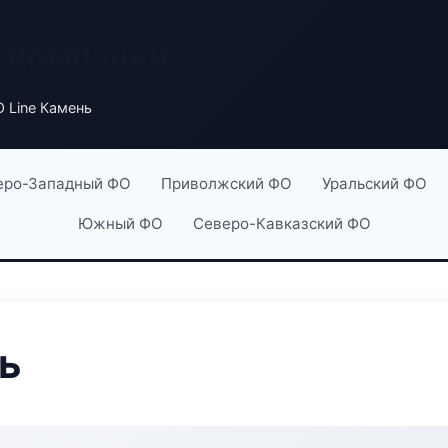
х компаний
 Line Камень
еро-Западный ФО
Приволжский ФО
Уральский ФО
Южный ФО
Северо-Кавказский ФО
ь