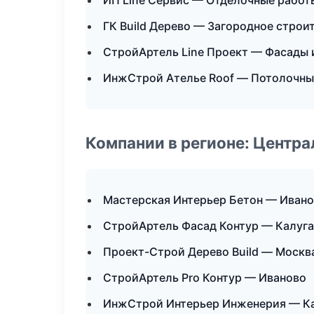
ИП Line Сервис — Отделочные работ
ГК Build Дерево — Загородное строи
СтройАртель Line Проект — Фасады 
ИнжСтрой Ателье Roof — Потолочны
Компании в регионе: Центр
Мастерская Интерьер Бетон — Иван
СтройАртель Фасад Контур — Калуга
Проект-Строй Дерево Build — Москв
СтройАртель Pro Контур — Иваново
ИнжСтрой Интерьер Инженерия — К