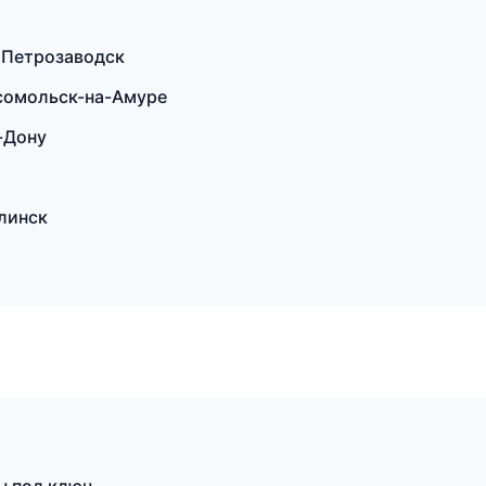
 Петрозаводск
сомольск-на-Амуре
-Дону
линск