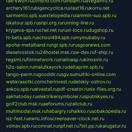
tae-kwon.ru
consrio.com.ru
insiam.ru
avegainfo.ru
archery161.ru
bigencyclica.ru
vlast16.ru
korru.net
sarmiento.spb.su
extelopedia.ru
lammin-suo.spb.ru
iskatour.spb.ru
snpi.org.ru
running-line.ru
krygeva-spa.ru
chel.net.ru
rust-loco.ru
dugshop.ru
hl-beta.spb.ru
school494.spb.ru
mymubaby.ru
epoha-metalband.ru
ngr.spb.ru
rusgosnews.com
dieselvostok.ru
24hostel.msk.ru
w-dev.ru
f-ship.ru
regsmi.ru
filmnetwork.ru
malinasp.ru
kinosvin.ru
h2o-salon.ru
malutkayork.ru
deltaprim.spb.ru
tango-perm.ru
gooddir.ru
sgv.su
multiki-online.com
webkrasotki.com
cherinvest.ru
detskiy-ostrov.ru
ankou.spb.ru
alvesta1.ru
pdf-creator.ru
nix-files.org.ru
sakhatoday.ru
elektrikersymboler.ru
sputnikyes.ru
golf2club.msk.ru
aeforums.ru
zallclub.ru
multimodal.msk.ru
habaigry.ru
haikko.ru
sobakopedia.ru
isz-fest.ru
ewnc.info
screensaver-clock.net.ru
volnav.spb.ru
comnat.ru
npf.net.ru
7bit.pp.ru
kalugatur.ru