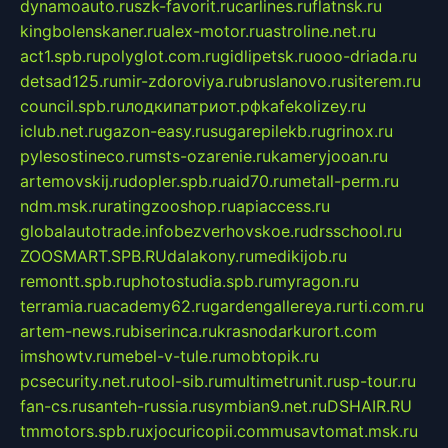
dynamoauto.ru
szk-favorit.ru
carlines.ru
flatnsk.ru
kingbolenskaner.ru
alex-motor.ru
astroline.net.ru
act1.spb.ru
polyglot.com.ru
gidlipetsk.ru
ooo-driada.ru
detsad125.ru
mir-zdoroviya.ru
bruslanovo.ru
siterem.ru
council.spb.ru
лодкипатриот.рф
kafekolizey.ru
iclub.net.ru
gazon-easy.ru
sugarepilekb.ru
grinox.ru
pylesostineco.ru
msts-ozarenie.ru
kameryjooan.ru
artemovskij.ru
dopler.spb.ru
aid70.ru
metall-perm.ru
ndm.msk.ru
ratingzooshop.ru
apiaccess.ru
globalautotrade.info
bezverhovskoe.ru
drsschool.ru
ZOOSMART.SPB.RU
dalakony.ru
medikijob.ru
remontt.spb.ru
photostudia.spb.ru
myragon.ru
terramia.ru
academy62.ru
gardengallereya.ru
rti.com.ru
artem-news.ru
biserinca.ru
krasnodarkurort.com
imshowtv.ru
mebel-v-tule.ru
mobtopik.ru
pcsecurity.net.ru
tool-sib.ru
multimetrunit.ru
sp-tour.ru
fan-cs.ru
santeh-russia.ru
symbian9.net.ru
DSHAIR.RU
tmmotors.spb.ru
xjocuricopii.com
musavtomat.msk.ru