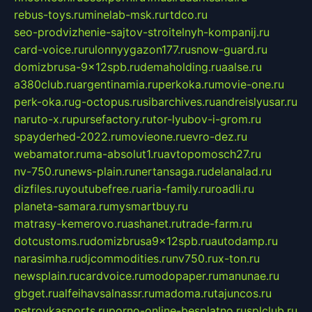
rebus-toys.ru
minelab-msk.ru
rtdco.ru
seo-prodvizhenie-sajtov-stroitelnyh-kompanij.ru
card-voice.ru
rulonnyygazon177.ru
snow-guard.ru
domizbrusa-9x12spb.ru
demaholding.ru
aalse.ru
a380club.ru
argentinamia.ru
perkoka.ru
movie-one.ru
perk-oka.ru
g-octopus.ru
sibarchives.ru
andreislyusar.ru
naruto-x.ru
pursefactory.ru
tor-lyubov-i-grom.ru
spayderhed-2022.ru
movieone.ru
evro-dez.ru
webamator.ru
ma-absolut1.ru
avtopomosch27.ru
nv-750.ru
news-plain.ru
nertansaga.ru
delanalad.ru
dizfiles.ru
youtubefree.ru
aria-family.ru
roadli.ru
planeta-samara.ru
mysmartbuy.ru
matrasy-kemerovo.ru
ashanet.ru
trade-farm.ru
dotcustoms.ru
domizbrusa9x12spb.ru
autodamp.ru
narasimha.ru
djcommodities.ru
nv750.ru
x-ton.ru
newsplain.ru
cardvoice.ru
modopaper.ru
manunae.ru
gbget.ru
alfeihavsalnassr.ru
madoma.ru
tajuncos.ru
petrovkasports.ru
porno-online-besplatno.ru
splclub.ru