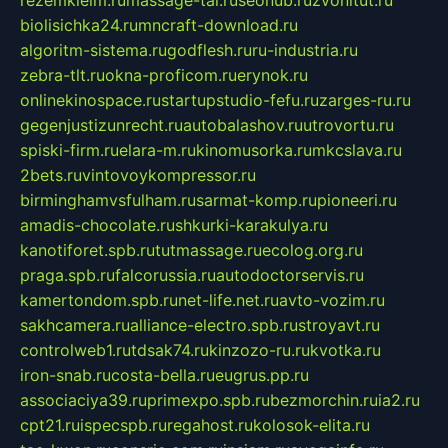
rezemkleim.ru
massage-tai.ru
seonub.ru
zvonitut.ru
biolisichka24.ru
mncraft-download.ru
algoritm-sistema.ru
godflesh.ru
ru-industria.ru
zebra-tlt.ru
okna-proficom.ru
erynok.ru
onlinekinospace.ru
startupstudio-fefu.ru
zarges-ru.ru
gegenjustizunrecht.ru
autobalashov.ru
utrovortu.ru
spiski-firm.ru
elara-m.ru
kinomusorka.ru
mkcslava.ru
2bets.ru
vintovoykompressor.ru
birminghamvsfulham.ru
sarmat-komp.ru
pioneeri.ru
amadis-chocolate.ru
shkurki-karakulya.ru
kanotiforet.spb.ru
tutmassage.ru
ecolog.org.ru
praga.spb.ru
falcorussia.ru
autodoctorservis.ru
kamertondom.spb.ru
net-life.net.ru
avto-vozim.ru
sakhcamera.ru
alliance-electro.spb.ru
stroyavt.ru
controlweb1.ru
tdsak74.ru
kinzozo-ru.ru
kvotka.ru
iron-snab.ru
costa-bella.ru
eugrus.pp.ru
associaciya39.ru
primexpo.spb.ru
bezmorchin.ru
ia2.ru
cpt21.ru
ispecspb.ru
regahost.ru
kolosok-elita.ru