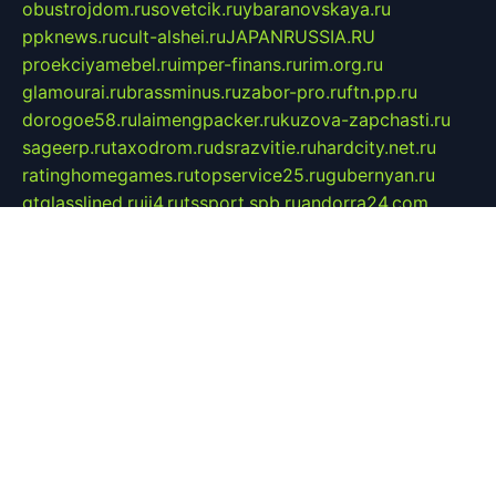
obustrojdom.ru
sovetcik.ru
ybaranovskaya.ru
ppknews.ru
cult-alshei.ru
JAPANRUSSIA.RU
proekciyamebel.ru
imper-finans.ru
rim.org.ru
glamourai.ru
brassminus.ru
zabor-pro.ru
ftn.pp.ru
dorogoe58.ru
laimengpacker.ru
kuzova-zapchasti.ru
sageerp.ru
taxodrom.ru
dsrazvitie.ru
hardcity.net.ru
ratinghomegames.ru
topservice25.ru
gubernyan.ru
gtglasslined.ru
ii4.ru
tssport.spb.ru
andorra24.com
blackwallstreet.ru
oboimos.ru
optim-doors.com.ru
ikuch.ru
nycr.org.ru
npa21.ru
vremya-ch.spb.ru
desert000.ru
ivtorgi.ru
ifiori.ru
catalog-statei.ru
dcv.org.ru
spetsmaster174.ru
ipkameryhiseeu.ru
dum26.ru
ruspol.spb.ru
fr-opendp.ru
kam-solnyshko.ru
cheyenne-arapaho.ru
sevzapmetal.spb.ru
ted-lapidus.spb.ru
parasite-eliminator.ru
sigma-complete.ru
modernworld.ru
dama-moda.ru
eholot-group.ru
sk-nvkz.ru
DRONGOLD.RU
democratia2.ru
i-farmer.ru
mass-sport.org