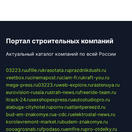
Портал строительных компаний
Актуальный каталог компаний по всей России
03223.ru
ufille.ru
krasotata.ru
prazdnikdushi.ru
veetbox.ru
cinemapost.ru
ciam-fr.ru
kraft-you.ru
mega-press.ru
03223.ru
web-explore.ru
rastenuya.ru
eurovision-russia.ru
strah-news.ru
freeride-team.ru
itrack-24.ru
sexshopexpress.ru
autostudiopro.ru
alabuga-cityhotel.ru
pornv.ru
atlantpereezd.ru
bud-em-znakomye.ru
a-cdc.ru
elektrostal-news.ru
korolevremont-market.ru
budem-znakomye.ru
oooagrosnab.ru
fpodaso.ru
emfire.ru
pro-otdelky.ru