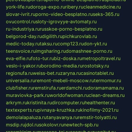
york-life.ru
doroga-expo.ru
ribery.ru
cleanmedicine.ru
slovar-ivrit.ru
porno-video-besplatno.ru
seks-365.ru
ovucontrol.ru
sloty-igrovyye-avtomaty.ru
ru-industriya.ru
russkoe-porno-besplatno.ru
belgorod-day.ru
digilith.ru
pichkurovlab.ru
medic-today.ru
taksu.ru
comp123.ru
don-ykt.ru
teensvoice.ru
imgsharing.ru
domashnee-porno.ru
eva-elfie.ru
foto-tur.ru
biz-doska.ru
metropoltravel.ru
veslo-i-yakor.ru
borodino-media.ru
rostotsky.ru
regionufa.ru
weiss-bet.ru
zaryna.ru
casinotablet.ru
universalia.ru
remont-mebeli-moscow.ru
termomur.ru
clubfisher.ru
remstirufa.ru
erdamchi.ru
doramamama.ru
muraviovka-park.ru
worldofwoman.ru
clean-dreams.ru
arkrym.ru
kristinita.ru
dircomputer.ru
healthenter.ru
textexperts.ru
pivnaya-kruzhka.ru
kinofilmy-2021.ru
demolalapaluza.ru
tanyavanya.ru
remstir-tolyatti.ru
msdip.ru
jdol.ru
sokolovr.ru
newtech-spb.ru