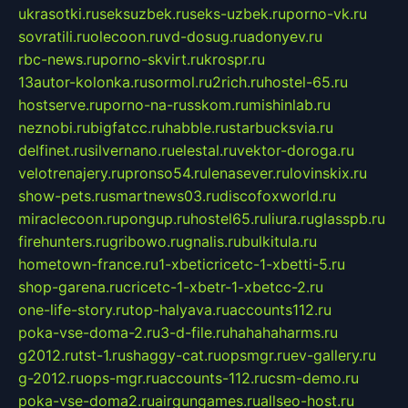
ukrasotki.ru
seksuzbek.ru
seks-uzbek.ru
porno-vk.ru
sovratili.ru
olecoon.ru
vd-dosug.ru
adonyev.ru
rbc-news.ru
porno-skvirt.ru
krospr.ru
13autor-kolonka.ru
sormol.ru
2rich.ru
hostel-65.ru
hostserve.ru
porno-na-russkom.ru
mishinlab.ru
neznobi.ru
bigfatcc.ru
habble.ru
starbucksvia.ru
delfinet.ru
silvernano.ru
elestal.ru
vektor-doroga.ru
velotrenajery.ru
pronso54.ru
lenasever.ru
lovinskix.ru
show-pets.ru
smartnews03.ru
discofoxworld.ru
miraclecoon.ru
pongup.ru
hostel65.ru
liura.ru
glasspb.ru
firehunters.ru
gribowo.ru
gnalis.ru
bulkitula.ru
hometown-france.ru
1-xbeticricetc-1-xbetti-5.ru
shop-garena.ru
cricetc-1-xbetr-1-xbetcc-2.ru
one-life-story.ru
top-halyava.ru
accounts112.ru
poka-vse-doma-2.ru
3-d-file.ru
hahahaharms.ru
g2012.ru
tst-1.ru
shaggy-cat.ru
opsmgr.ru
ev-gallery.ru
g-2012.ru
ops-mgr.ru
accounts-112.ru
csm-demo.ru
poka-vse-doma2.ru
airgungames.ru
allseo-host.ru