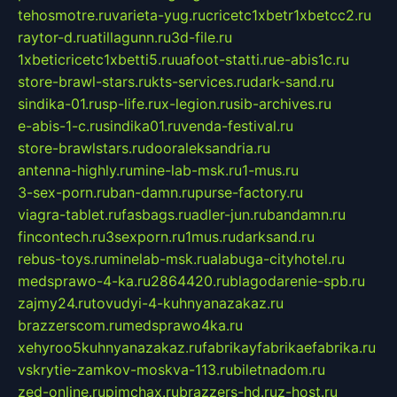
tehosmotre.ru
varieta-yug.ru
cricetc1xbetr1xbetcc2.ru
raytor-d.ru
atillagunn.ru
3d-file.ru
1xbeticricetc1xbetti5.ru
uafoot-statti.ru
e-abis1c.ru
store-brawl-stars.ru
kts-services.ru
dark-sand.ru
sindika-01.ru
sp-life.ru
x-legion.ru
sib-archives.ru
e-abis-1-c.ru
sindika01.ru
venda-festival.ru
store-brawlstars.ru
dooraleksandria.ru
antenna-highly.ru
mine-lab-msk.ru
1-mus.ru
3-sex-porn.ru
ban-damn.ru
purse-factory.ru
viagra-tablet.ru
fasbags.ru
adler-jun.ru
bandamn.ru
fincontech.ru
3sexporn.ru
1mus.ru
darksand.ru
rebus-toys.ru
minelab-msk.ru
alabuga-cityhotel.ru
medsprawo-4-ka.ru
2864420.ru
blagodarenie-spb.ru
zajmy24.ru
tovudyi-4-kuhnyanazakaz.ru
brazzerscom.ru
medsprawo4ka.ru
xehyroo5kuhnyanazakaz.ru
fabrikayfabrikaefabrika.ru
vskrytie-zamkov-moskva-113.ru
biletnadom.ru
zed-online.ru
pimchax.ru
brazzers-hd.ru
z-host.ru