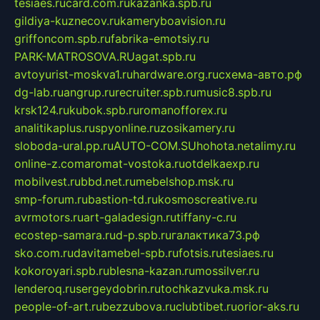
tesiaes.ru
card.com.ru
kazanka.spb.ru
gildiya-kuznecov.ru
kameryboavision.ru
griffoncom.spb.ru
fabrika-emotsiy.ru
PARK-MATROSOVA.RU
agat.spb.ru
avtoyurist-moskva1.ru
hardware.org.ru
схема-авто.рф
dg-lab.ru
angrup.ru
recruiter.spb.ru
music8.spb.ru
krsk124.ru
kubok.spb.ru
romanofforex.ru
analitikaplus.ru
spyonline.ru
zosikamery.ru
sloboda-ural.pp.ru
AUTO-COM.SU
hohota.net
alimy.ru
online-z.com
aromat-vostoka.ru
otdelkaexp.ru
mobilvest.ru
bbd.net.ru
mebelshop.msk.ru
smp-forum.ru
bastion-td.ru
kosmoscreative.ru
avrmotors.ru
art-galadesign.ru
tiffany-c.ru
ecostep-samara.ru
d-p.spb.ru
галактика73.рф
sko.com.ru
davitamebel-spb.ru
fotsis.ru
tesiaes.ru
kokoroyari.spb.ru
blesna-kazan.ru
mossilver.ru
lenderoq.ru
sergeydobrin.ru
tochkazvuka.msk.ru
people-of-art.ru
bezzubova.ru
clubtibet.ru
orior-aks.ru