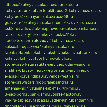
kitubeu2kuhnyanazakaz.ru
naperekate.ru
kuhnyaofabrikaufabrik.ru
kitubeu-2-kuhnyanazakaz.ru
xehyroo-5-kuhnyanazakaz.ru
cs-68.ru
guzywia-4-kuhnyanazakaz.ru
mir-tk.ru
vlknrussia.ru
cs68.ru
vladivostok-map.ru
video-seks.ru
bankaribi.ru
raszar.ru
vskrytie-zamkov-moskva113.ru
lipetsktelecom.ru
tovudyi4kuhnyanazakaz.ru
seksuzb.ru
guzywia4kuhnyanazakaz.ru
fabrikaofabrikaokuhny.ru
kuhnyaekuhnyaafabrika.ru
kuhnyaykuhnyayfabrika.ru
e-abis1c.ru
store-brawl-stars.ru
kts-services.ru
dark-sand.ru
sindika-01.ru
sp-life.ru
x-legion.ru
sib-archives.ru
e-abis-1-c.ru
sindika01.ru
venda-festival.ru
store-brawlstars.ru
dooraleksandria.ru
antenna-highly.ru
mine-lab-msk.ru
1-mus.ru
3-sex-porn.ru
ban-damn.ru
purse-factory.ru
viagra-tablet.ru
fasbags.ru
adler-jun.ru
bandamn.ru
fincontech.ru
3sexporn.ru
1mus.ru
darksand.ru